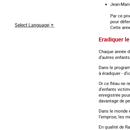
Jean-Mari
Traduction automatique à partir de la
version française
Par ce pri
pour défe
Select Language
▼
Cette ann
Eradiquer le
Chaque année des
d’autres enfants,
Dans le program
à éradiquer - d'
Or ce fléau ne r
d'enfants victim
enregistrée pour
davantage de pe
Dans le monde en
l’emprise, les me
En qualité de Ra