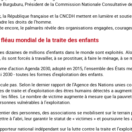
e Burguburu, Président de la Commission Nationale Consultative 
x, la République française et la CNCDH mettent en lumière et soutie
ndre les droits de l'homme.
ée encore, le palmarès révèle des organisations engagées, courag
 fléau mondial de la traite des enfants
 dizaines de millions d’enfants dans le monde sont exploités. Alors 
 ils sont forcés à travailler, à se prostituer, à faire le ménage, à se
me d'action Agenda 2030, adopté en 2015, l'ensemble des États me
ici 2030 - toutes les formes d'exploitation des enfants.
ecule pas. Selon le dernier rapport de l’Agence des Nations unies c
es de traite et d’exploitation des êtres humains détectés a augmen
 les filles. Le nombre de victime augmente à mesure que la pauvreté
rsonnes vulnérables à l'exploitation.
tier des personnes, des associations se mobilisent sur le terrain po
ttre à l’abri, leur garantir le statut de « victimes » et poursuivre les
pporteur national indépendant sur la lutte contre la traite et l’exp