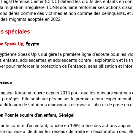
 Legal Defense Center (CLDC) défend les droits des enfants en confl
t la migration irrégulière. L’ONG souhaite renforcer ses actions d’a
considérés comme des victimes et non comme des délinquants, et ains
fic des migrants adoptée en 2022.
s spéciales
on Speak Up
, Égypte
yptienne Speak Up !, qui gère la première ligne d’écoute pour les vi
s enfants, adolescentes et adolescents contre l’exploitation et la tra
yer pour renforcer la protection de l’enfance, sensibilisation et i
 France
rançaise Koutcha œuvre depuis 2013 pour que les mineurs victimes de
t protégés. Elle souhaite pérenniser le premier centre expérimental
 la diffusion de solutions innovantes de mise à l’abri et de prise en
n Pour le sourire d’un enfant, Sénégal
ur le sourire d’un enfant, fondée en 1989, mène des actions auprès d
ect
qui vise à identifier les réseaux de traite et d’exploitation des fil