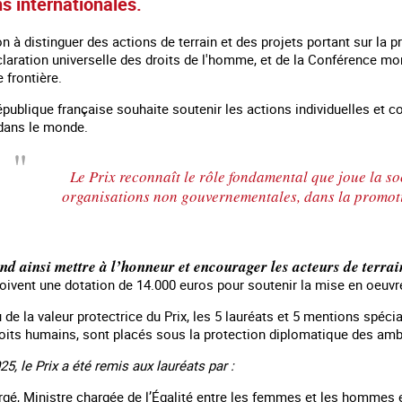
ns internationales.
on à distinguer des actions de terrain et des projets portant sur la 
éclaration universelle des droits de l'homme, et de la Conférence mo
 frontière.
République française souhaite soutenir les actions individuelles et c
dans le monde.
Le Prix reconnaît le rôle fondamental que joue la soci
organisations non gouvernementales, dans la promotio
d ainsi mettre à l’honneur et encourager les acteurs de terrai
itation en marge des
Information aux personnes exilées.
#Invisibles : 
oivent une dotation de 14.000 euros pour soutenir la mise en oeuvre
ments sportifs
u de la valeur protectrice du Prix, les 5 lauréats et 5 mentions spéc
roits humains, sont placés sous la protection diplomatique des amb
25, le Prix a été remis aux lauréats par :
gé, Ministre chargée de l’Égalité entre les femmes et les hommes et