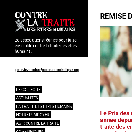
Aller
au
REMISE D
contenu
principal
28 associations réunies pour lutter
ensemble contre la traite des êtres
humains.
Coordination : Geneviève Colas
genevieve.colas@secours-catholique.org
06 71 00 69 90
LE COLLECTIF
Navigation
ACTUALITÉS
principale
LA TRAITE DES ÊTRES HUMAINS
Le Prix des 
NOTRE PLAIDOYER
année depui
AGIR CONTRE LA TRAITE
traite des e
COMMUNIQUÉS