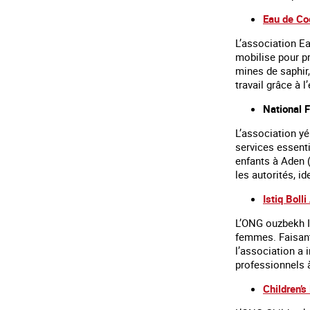
Eau de Co
L’association Ea
mobilise pour pr
mines de saphir,
travail grâce à l
National 
L’association y
services essenti
enfants à Aden (
les autorités, i
Istiq Bolli
L’ONG ouzbekh Is
femmes. Faisant 
l’association a i
professionnels à
Children’