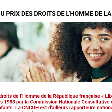
U PRIX DES DROITS DE L’HOMME DE L
droits de l’Homme de la République française « Lib
s 1988 par la Commission Nationale Consultative de
nfants. La CNCDH est d'ailleurs rapporteure nation