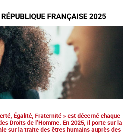
A RÉPUBLIQUE FRANÇAISE 2025
erté, Égalité, Fraternité » est décerné chaque
s Droits de l’Homme. En 2025, il porte sur la
ale sur la traite des êtres humains auprès des