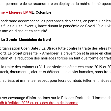
leur permettre de se reconstruire en déployant la méthode thérapeuti
me – Mujeres EMM
E, Colombie
podérame accompagne les personnes déplacées, en particulier les f
s filles qui se lèvent », lancé durant la pandémie de Covid-19, qui vis
r une vie digne et en sécurité.
 La Strada, Macédoine du Nord
organisation Open Gate / La Strada lutte contre la traite des êtres h
d. Le projet présenté, « Améliorer la prévention et la prise en cha
ention et la réduction des mariages forcés en tant que forme de trai
 la traite des enfants (+31 % de victimes détectées entre 2019 et 20
tenir, documenter, alerter et défendre les droits humains, sans fron
ux lauréats et immense respect pour leurs combats tellement nécess
ver davantage d'informations sur le Prix des Droits de l'Homme de 
dh.fr/edition-2025-du-prix-des-droits-de-lhomme