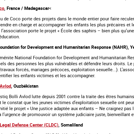
co
, France / Madagascar
<
u de Coco porte des projets dans le monde entier pour faire reculer
endre en charge et accompagner les enfants les plus précaires et le
 l’association porte le projet « École des saphirs – bien plus qu’une
’éducation.
Foundation for Development and Humanitarian Response (NAHR), 
éménite National Foundation for Development and Humanitarian Resp
els des personnes les plus vulnérables et défendre leurs droits. Le pr
travaux forcés, mariages précoces, exploitation sexuelle...). L’assoc
dentifier les enfants victimes et les accompagner.
 Avlod
, Ouzbékistan
tiq Bolli Avlod lutte depuis 2001 contre la traite des êtres humains
le constat que les jeunes victimes d’exploitation sexuelle ont peur d
nitié le projet « Une justice adaptée aux enfants – Ne craignez pas le
 l’urgence de promouvoir un système judiciaire juste, bienveillant e
s Legal Defense Center (CLDC)
, Somaliland