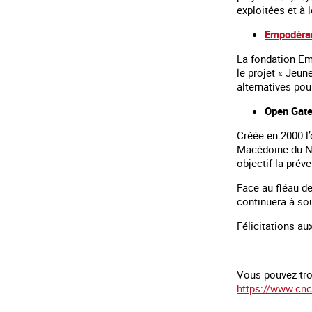
exploitées et à 
Empodéra
La fondation Em
le projet « Jeune
alternatives pou
Open Gate
Créée en 2000 l’
Macédoine du Nor
objectif la prév
Face au fléau de
continuera à sou
Félicitations a
Vous pouvez trou
https://www.cnc