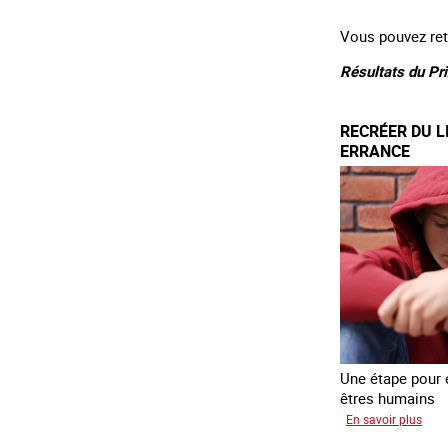
Vous pouvez ret
Résultats du Pr
RECRÉER DU L
ERRANCE
Une étape pour é
êtres humains
sur
En savoir plus
Recr