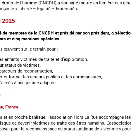
s droits de l’homme (CNCDH) a souhaité mettre en lumière ces acteu
ançaise « Liberté – Egalité – Fraternité ».
s 2025
é de membres de la CNCDH et présidé par son président, a sélecti
éats et cinq mentions spéciales.
 œuvrent sur le terrain pour :
es enfants victimes de traite et d’exploitation,
eur statut de victimes,
 parcours de reconstruction,
er et former les acteurs publics et les communautés,
l’accès à une justice adaptée
s
ue, France
is et en proche banlieue, l’association Hors La Rue accompagne les
risque de devenir victimes de traite des êtres humains. L’associat
idoyer pour la reconnaissance du statut juridique de « victime » pour