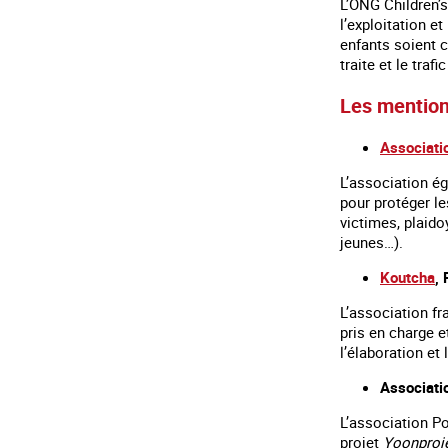
L’ONG Children’s
l’exploitation e
enfants soient 
traite et le tra
Les mention
Associati
L’association ég
pour protéger le
victimes, plaido
jeunes…).
Koutcha
,
L’association f
pris en charge e
l’élaboration et
Associatio
L’association Po
projet
Yoonproj