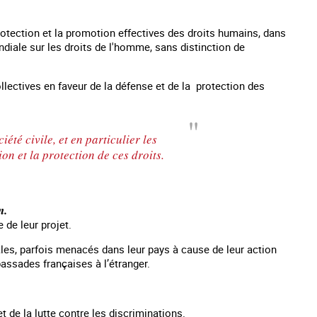
protection et la promotion effectives des droits humains, dans
ndiale sur les droits de l'homme, sans distinction de
ollectives en faveur de la défense et de la protection des
été civile, et en particulier les
n et la protection de ces droits.
n.
Traite des mineurs en France
#Devenir : l'accompagnement des mineurs
Les n
 de leur projet.
victime de traite
iales, parfois menacés dans leur pays à cause de leur action
assades françaises à l’étranger.
 de la lutte contre les discriminations.