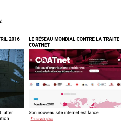
H.
VRIL 2016
LE RÉSEAU MONDIAL CONTRE LA TRAITE
COATNET
 lutter
Son nouveau site internet est lancé
ation
sur
En savoir plus
Le
réseau