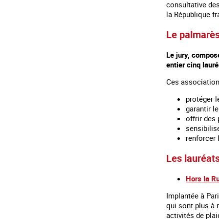
consultative de
la République fr
Le palmarè
Le jury, compos
entier cinq laur
Ces associations
protéger l
garantir l
offrir des
sensibilis
renforcer 
Les lauréat
Hors la R
Implantée à Par
qui sont plus à 
activités de pla