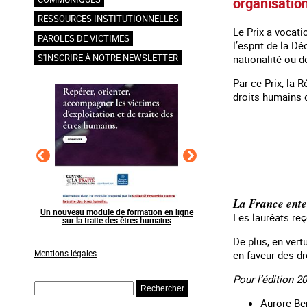
organisatio
RESSOURCES INSTITUTIONNELLES
Le Prix a vocati
PAROLES DE VICTIMES
l’esprit de la D
S'INSCRIRE À NOTRE NEWSLETTER
nationalité ou de
Par ce Prix, la 
droits humains 
La France enten
ation en ligne
Raising awareness on the sidelines of major
Agir contre l’explo
Les lauréats reç
es humains
sporting events
grands événe
De plus, en vert
Mentions légales
en faveur des d
Pour l’édition 20
Rechercher
Aurore Ber