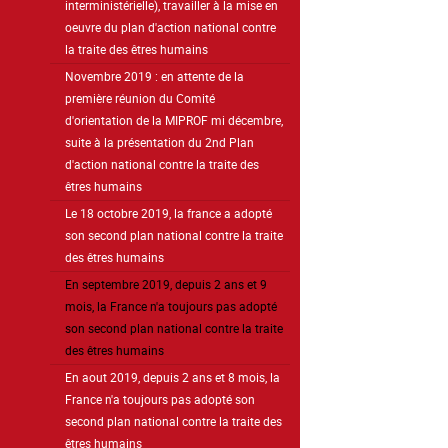
interministérielle), travailler à la mise en
oeuvre du plan d'action national contre
la traite des êtres humains
Novembre 2019 : en attente de la
première réunion du Comité
d'orientation de la MIPROF mi décembre,
suite à la présentation du 2nd Plan
d'action national contre la traite des
êtres humains
Le 18 octobre 2019, la france a adopté
son second plan national contre la traite
des êtres humains
En septembre 2019, depuis 2 ans et 9
mois, la France n'a toujours pas adopté
son second plan national contre la traite
des êtres humains
En aout 2019, depuis 2 ans et 8 mois, la
France n'a toujours pas adopté son
second plan national contre la traite des
êtres humains