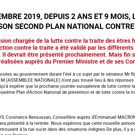
MBRE 2019, DEPUIS 2 ANS ET 9 MOIS,
SON SECOND PLAN NATIONAL CONTRE 
sion chargée de la lutte contre la traite des êtres
ction contre la traite a été validé par les différent
.. Il devrait être présenté prochainement. Mais fin
éalisées auprès du Premier Ministre et de ses Con
osées au gouvernement durant l'été à ce sujet par le sénateur M
M (ASSEMBLEE NATIONALE) n'ont pas trouvé lieu à des réponses
 qu'à espérer que la prochaine journée européenne de lutte contre l
xième Plan d'Action National de prévention et de lutte contre la tr
019, Constance Bensussan, Conseillère auprès d'Emmanuel MACRON a 
ra présenté à la rentrée. Nous espérons que cette nouvelle annonce 
etrouvent à la rue ou/et dans des situations indignes.De plus, il y 
tes ses formes.