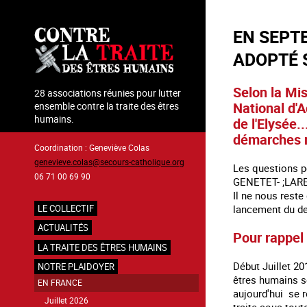
Aller
au
EN SEPTE
contenu
principal
ADOPTÉ 
Selon la Mis
28 associations réunies pour lutter
National d'A
ensemble contre la traite des êtres
humains.
de l'Elysée.
démarches r
Coordination : Geneviève Colas
genevieve.colas@secours-catholique.org
Les questions p
06 71 00 69 90
GENETET- ;LARE
Il ne nous reste
LE COLLECTIF
lancement du deu
Navigation
ACTUALITÉS
Pour rappel
principale
LA TRAITE DES ÊTRES HUMAINS
Début Juillet 2
NOTRE PLAIDOYER
êtres humains se
EN FRANCE
aujourd'hui se r
Juillet 2026
traite sous tou