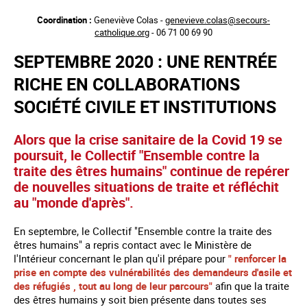
Aller
Coordination :
Geneviève Colas -
genevieve.colas@secours-
au
catholique.org
- 06 71 00 69 90
contenu
principal
SEPTEMBRE 2020 : UNE RENTRÉE
RICHE EN COLLABORATIONS
SOCIÉTÉ CIVILE ET INSTITUTIONS
Alors que la crise sanitaire de la Covid 19 se
poursuit, le Collectif "Ensemble contre la
traite des êtres humains" continue de repérer
de nouvelles situations de traite et réfléchit
au "monde d'après".
En septembre, le Collectif "Ensemble contre la traite des
êtres humains" a repris contact avec le Ministère de
l'Intérieur concernant le plan qu'il prépare pour
" renforcer la
prise en compte des vulnérabilités des demandeurs d'asile et
des réfugiés , tout au long de leur parcours"
afin que la traite
des êtres humains y soit bien présente dans toutes ses