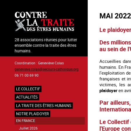
Aller
au
MAI 2022
contenu
principal
Le plaidoyer
28 associations réunies pour lutter
Des million
ensemble contre la traite des êtres
au sein de l
humains.
Accueillies dan
Coordination : Geneviève Colas
humains. En Fran
genevieve.colas@secours-catholique.org
l'exploitation 
06 71 00 69 90
françaises et i
victimes, les 
LE COLLECTIF
plaidoyer
en avri
Navigation
ACTUALITÉS
Par ailleurs
principale
LA TRAITE DES ÊTRES HUMAINS
Internationa
NOTRE PLAIDOYER
Le Collectif
EN FRANCE
l'Europe con
Juillet 2026