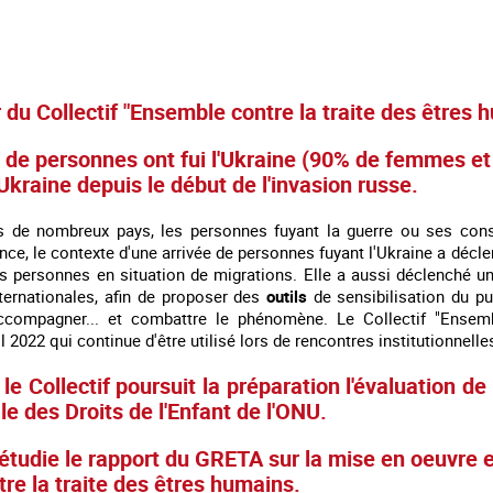
 du Collectif "Ensemble contre la traite des êtres
s de personnes
ont fui
l'Ukraine (90% de femmes et 
'Ukraine depuis le début de l'invasion russe.
s de nombreux pays, les personnes fuyant la guerre ou ses consé
ce, le contexte d'une arrivée de personnes fuyant l'Ukraine a décl
des personnes en situation de migrations. Elle a aussi déclenché u
nternationales, afin de proposer des
outils
de sensibilisation du pub
accompagner... et combattre le phénomène. Le Collectif "Ensemb
l 2022 qui continue d'être utilisé lors de rencontres institutionnell
, le Collectif poursuit la préparation l'évaluation 
le des Droits de l'Enfant de l'ONU.
 étudie le rapport du GRETA sur la mise en oeuvre 
tre la traite des êtres humains.