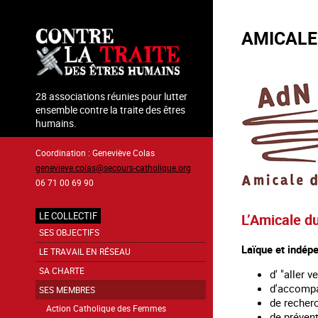
Aller
au
AMICALE
contenu
principal
28 associations réunies pour lutter
ensemble contre la traite des êtres
humains.
Coordination : Geneviève Colas
genevieve.colas@secours-catholique.org
06 71 00 69 90
LE COLLECTIF
L’Amicale d
Navigation
SES OBJECTIFS
Laïque et indépe
principale
LE TRAVAIL EN RÉSEAU
SA CHARTE
d' "aller 
d'accompag
SES MEMBRES
de recherc
Action Catholique des Femmes
de pré