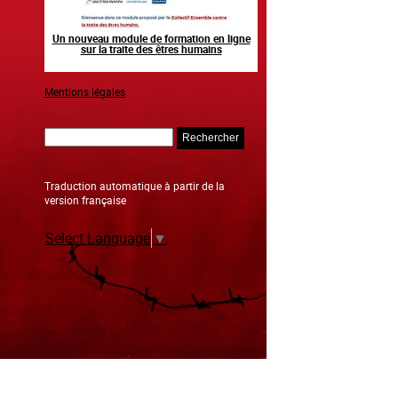
n human
Un nouveau module de formation en ligne
Raising awareness on the sid
sur la traite des êtres humains
sporting event
Mentions légales
Rechercher
Traduction automatique à partir de la
version française
Select Language
▼