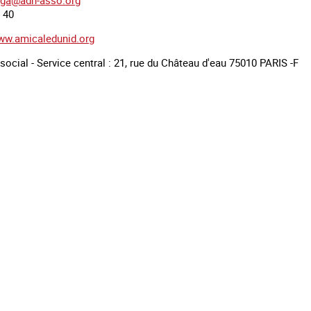
ga@adn-asso.org
6 40
ww.amicaledunid.org
social - Service central : 21, rue du Château d'eau 75010 PARIS -F