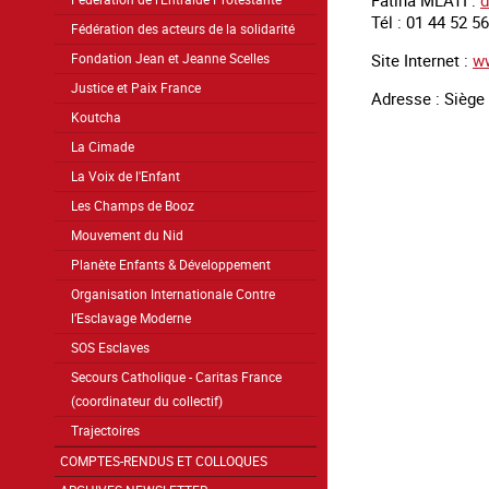
Fatiha MLATI :
d
Tél : 01 44 52 5
Fédération des acteurs de la solidarité
Site Internet :
w
Fondation Jean et Jeanne Scelles
Justice et Paix France
Adresse : Siège 
Koutcha
La Cimade
La Voix de l'Enfant
Les Champs de Booz
Mouvement du Nid
Planète Enfants & Développement
Organisation Internationale Contre
l’Esclavage Moderne
SOS Esclaves
Secours Catholique - Caritas France
(coordinateur du collectif)
Trajectoires
COMPTES-RENDUS ET COLLOQUES