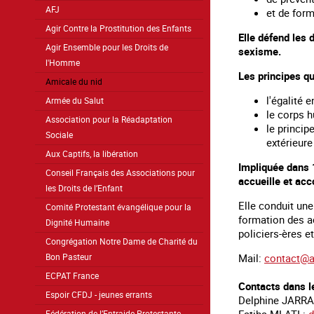
AFJ
et de form
Agir Contre la Prostitution des Enfants
Elle défend les 
Agir Ensemble pour les Droits de
sexisme.
l'Homme
Les principes qu
Amicale du nid
l'égalité
Armée du Salut
le corps 
Association pour la Réadaptation
le princip
Sociale
extérieure
Aux Captifs, la libération
Impliquée dans 
Conseil Français des Associations pour
accueille et ac
les Droits de l’Enfant
Elle conduit une
Comité Protestant évangélique pour la
formation des ac
Dignité Humaine
policiers-ères et
Congrégation Notre Dame de Charité du
Mail:
contact@a
Bon Pasteur
ECPAT France
Contacts dans le
Espoir CFDJ - jeunes errants
Delphine JARR
Fédération de l’Entraide Protestante