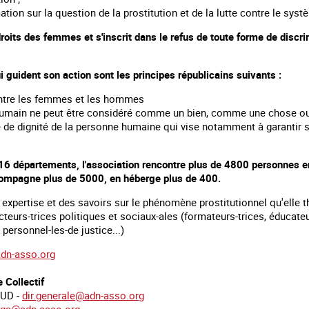
ation sur la question de la prostitution et de la lutte contre le syst
droits des femmes et s'inscrit dans le refus de toute forme de disc
i guident son action sont les principes républicains suivants :
 entre les femmes et les hommes
humain ne peut être considéré comme un bien, comme une chose ou 
e de dignité de la personne humaine qui vise notamment à garantir s
16 départements, l'association rencontre plus de 4800 personnes en
compagne plus de 5000, en héberge plus de 400.
 expertise et des savoirs sur le phénomène prostitutionnel qu'elle t
teurs-trices politiques et sociaux-ales (formateurs-trices, éducateur
 personnel-les-de justice...)
dn-asso.org
 Collectif
AUD -
dir.generale@adn-asso.org