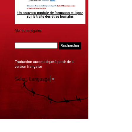
n human
Un nouveau module de formation en ligne
Raising awareness on the sid
sur la traite des êtres humains
sporting event
Mentions légales
Rechercher
Traduction automatique à partir de la
version française
Select Language
▼