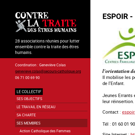
Aller
au
ESPOIR -
contenu
principal
28 associations réunies pour lutter
ensemble contre la traite des êtres
humains.
Coordination : Geneviève Colas
l'orientation d
genevieve.colas@secours-catholique.org
Il mobilise les 
06 71 00 69 90
de l'Enfant.
LE COLLECTIF
Jeunes Errants 
Navigation
SES OBJECTIFS
leur réinsertion.
principale
LE TRAVAIL EN RÉSEAU
Contact :
espoir
SA CHARTE
SES MEMBRES
Tél : 01 60 01 9
Action Catholique des Femmes
Site Internet :
ht