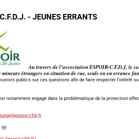
 C.F.D.J. - JEUNES ERRANTS
Au travers de l’association ESPOIR-C.F.D.J, le se
e mineurs étrangers en situation de rue, seuls ou en errance fam
pouvoirs publics sur ces questions afin de faire respecter l'intérêt s
est notamment engagé dans la problématique de la protection effect
siege@espoir-cfdj.fr
0 59
tp://espoir-cfdj.fr/