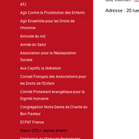
AFJ
Adresse : 20 ru
Agir Contre la Prostitution des Enfants
Agir Ensemble pour les Droits de
l'Homme
Amicale du nid
Armée du Salut
Association pour la Réadaptation
Sociale
Aux Captifs, la libération
Conseil Français des Associations pour
les Droits de l’Enfant
Comité Protestant évangélique pour la
Dignité Humaine
Congrégation Notre Dame de Charité du
Bon Pasteur
ECPAT France
Espoir CFDJ - jeunes errants
Fédération de l’Entraide Protestante