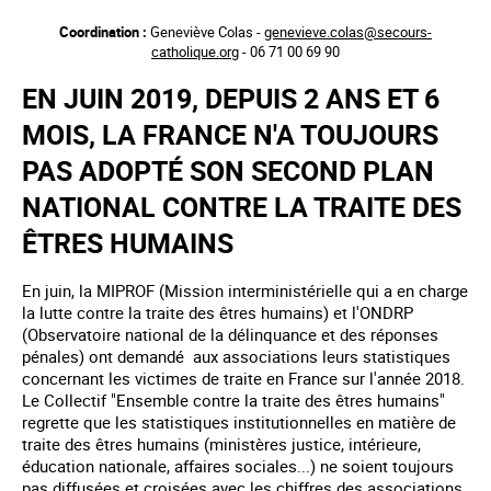
Aller
Coordination :
Geneviève Colas -
genevieve.colas@secours-
au
catholique.org
- 06 71 00 69 90
contenu
principal
EN JUIN 2019, DEPUIS 2 ANS ET 6
MOIS, LA FRANCE N'A TOUJOURS
PAS ADOPTÉ SON SECOND PLAN
NATIONAL CONTRE LA TRAITE DES
ÊTRES HUMAINS
En juin, la MIPROF (Mission interministérielle qui a en charge
la lutte contre la traite des êtres humains) et l'ONDRP
(Observatoire national de la délinquance et des réponses
pénales) ont demandé aux associations leurs statistiques
concernant les victimes de traite en France sur l'année 2018.
Le Collectif "Ensemble contre la traite des êtres humains"
regrette que les statistiques institutionnelles en matière de
traite des êtres humains (ministères justice, intérieure,
éducation nationale, affaires sociales...) ne soient toujours
pas diffusées et croisées avec les chiffres des associations.