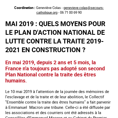
Aller
Coordination :
Geneviève Colas -
genevieve.colas@secours-
au
catholique.org
- 06 71 00 69 90
contenu
principal
MAI 2019 : QUELS MOYENS POUR
LE PLAN D'ACTION NATIONAL DE
LUTTE CONTRE LA TRAITE 2019-
2021 EN CONSTRUCTION ?
En mai 2019, depuis 2 ans et 5 mois, la
France n'a toujours pas adopté son second
Plan National contre la traite des êtres
humains.
Le 10 mai 2019 à l'attention de la journée des mémoires de
l'esclavage et de la traite et de leur abolition, le Collectif
"Ensemble contre la traite des êtres humains" a fait parvenir
à Emmanuel Macron une tribune. Celle-ci a été diffusée par
les associations et des courriers ont été adressés à la
Conseillère d'Emmanuel Macron et au Cabinet du Premier