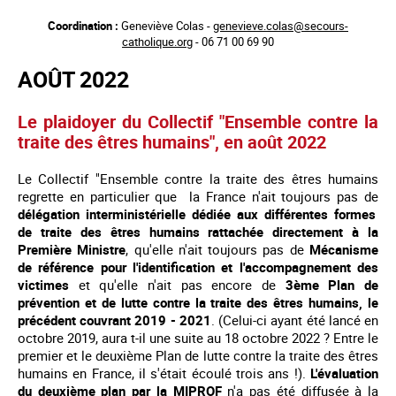
Aller
Coordination :
Geneviève Colas -
genevieve.colas@secours-
au
catholique.org
- 06 71 00 69 90
contenu
principal
AOÛT 2022
Le plaidoyer du Collectif "Ensemble contre la
traite des êtres humains", en août 2022
Le Collectif "Ensemble contre la traite des êtres humains
regrette en particulier que la France n'ait toujours pas de
délégation interministérielle dédiée aux différentes formes
de traite des êtres humains rattachée directement à la
Première Ministre
, qu'elle n'ait toujours pas de
Mécanisme
de référence pour l'identification et l'accompagnement des
victimes
et qu'elle n'ait pas encore de
3ème Plan de
prévention et de lutte contre la traite des êtres humains, le
précédent couvrant 2019 - 2021
. (Celui-ci ayant été lancé en
octobre 2019, aura t-il une suite au 18 octobre 2022 ? Entre le
premier et le deuxième Plan de lutte contre la traite des êtres
humains en France, il s'était écoulé trois ans !).
L'évaluation
du deuxième plan par la MIPROF
n'a pas été diffusée à la