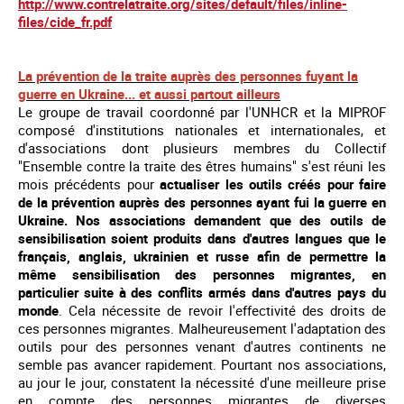
http://www.contrelatraite.org/sites/default/files/inline-
files/cide_fr.pdf
La prévention de
la traite auprès des personnes fuyant la
guerre en Ukraine... et aussi partout ailleurs
Le groupe de travail coordonné par l'UNHCR et la MIPROF
composé d'institutions nationales et internationales, et
d'associations dont plusieurs membres du Collectif
"Ensemble contre la traite des êtres humains" s'est réuni les
mois précédents pour
actualiser les outils créés pour faire
de la prévention auprès des personnes ayant fui la guerre en
Ukraine. Nos associations demandent que des outils de
sensibilisation soient produits dans d'autres langues que le
français, anglais, ukrainien et russe afin de permettre la
même sensibilisation des personnes migrantes, en
particulier suite à des conflits armés dans d'autres pays du
monde
. Cela nécessite de revoir l'effectivité des droits de
ces personnes migrantes. Malheureusement l'adaptation des
outils pour des personnes venant d'autres continents ne
semble pas avancer rapidement. Pourtant nos associations,
au jour le jour, constatent la nécessité d'une meilleure prise
en compte des personnes migrantes de diverses