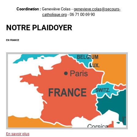
Aller
Coordination :
Geneviève Colas -
genevieve.colas@secours-
au
catholique.org
- 06 71 00 69 90
contenu
principal
NOTRE PLAIDOYER
EN FRANCE
En savoir plus