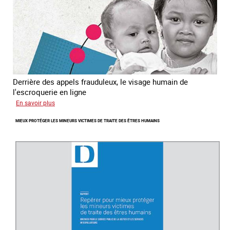
Derrière des appels frauduleux, le visage humain de
l'escroquerie en ligne
sur
En savoir plus
Journée
MIEUX PROTÉGER LES MINEURS VICTIMES DE TRAITE DES ÊTRES HUMAINS
mondiale
de
lutte
contre
la
traite
des
êtres
humains