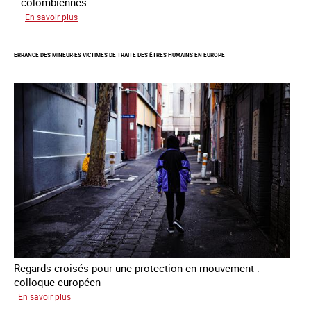
colombiennes
sur
En savoir plus
Combattre
la
ERRANCE DES MINEUR·ES VICTIMES DE TRAITE DES ÊTRES HUMAINS EN EUROPE
traite
en
partenariat
avec
la
Colombie
Regards croisés pour une protection en mouvement :
colloque européen
sur
En savoir plus
Errance