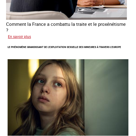
Comment la France a combattu la traite et le proxénétisme
?
sur
En savoir plus
Le
LE PHÉNOMÈNE GRANDISSANT DE L’EXPLOITATION SEXUELLE DES MINEURES À TRAVERS L’EUROPE
regard
de
l'OCRTEH
sur
l'exploitation
sexuelle
en
France
en
2025