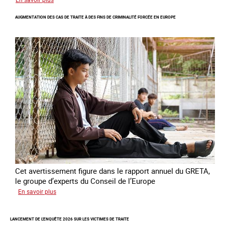
Les
AUGMENTATION DES CAS DE TRAITE À DES FINS DE CRIMINALITÉ FORCÉE EN EUROPE
nouveaux
défis
du
combat
contre
l’esclavage
domestique
en
France
Cet avertissement figure dans le rapport annuel du GRETA,
le groupe d’experts du Conseil de l’Europe
sur
En savoir plus
Augmentation
des
LANCEMENT DE L'ENQUÊTE 2026 SUR LES VICTIMES DE TRAITE
cas