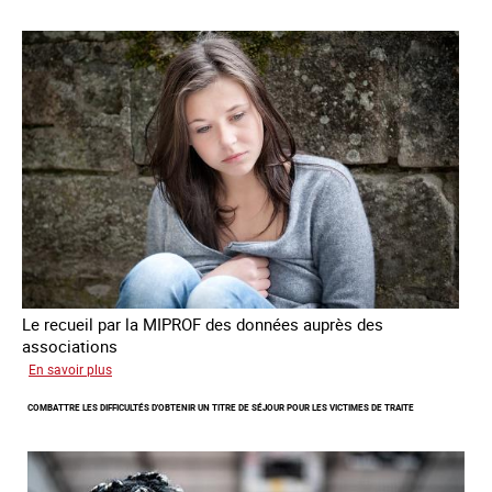
de
traite
à
des
fins
de
criminalité
forcée
en
Europe
Le recueil par la MIPROF des données auprès des
associations
sur
En savoir plus
Lancement
COMBATTRE LES DIFFICULTÉS D'OBTENIR UN TITRE DE SÉJOUR POUR LES VICTIMES DE TRAITE
de
l'enquête
2026
sur