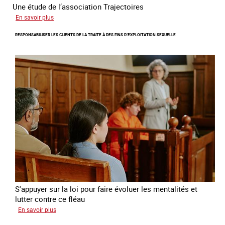
Une étude de l’association Trajectoires
sur
En savoir plus
Le
RESPONSABILISER LES CLIENTS DE LA TRAITE À DES FINS D’EXPLOITATION SEXUELLE
phénomène
grandissant
de
l’exploitation
sexuelle
des
mineures
à
travers
l’Europe
S'appuyer sur la loi pour faire évoluer les mentalités et
lutter contre ce fléau
sur
En savoir plus
Responsabiliser