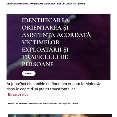
LE MODULE DE FORMATION EN LIGNE SUR LA TRAITE ET LE CONFLIT EN UKRAINE
des
mineur·es
victimes
de
traite
des
êtres
humains
en
Europe
Aujourd'hui disponible en Roumain et pour la Moldavie
dans le cadre d'un projet transfrontalier
sur
En savoir plus
Le
PROTECTION D’UNE COMMUNAUTÉ COLOMBIENNE À RISQUE DE TRAITE
module
de
formation