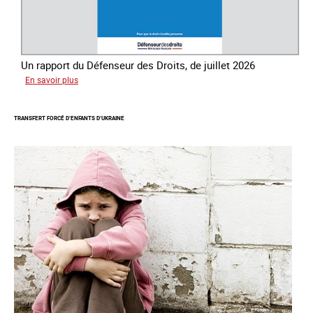
Un rapport du Défenseur des Droits, de juillet 2026
sur
En savoir plus
Mieux
protéger
TRANSFERT FORCÉ D’ENFANTS D’UKRAINE
les
mineurs
victimes
de
traite
des
êtres
humains