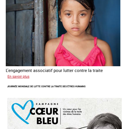
L'engagement associatif pour lutter contre la traite
sur
En savoir plus
L'exploitation
JOURNÉE MONDIALE DE LUTTE CONTRE LA TRAITE DES ÊTRES HUMAINS
des
enfants
en
Asie
du
sud
est