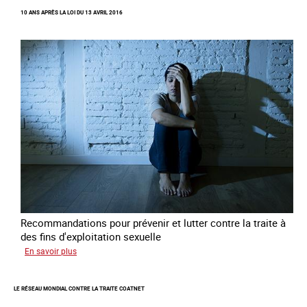
Recréer
10 ANS APRÈS LA LOI DU 13 AVRIL 2016
du
lien
avec
des
jeunes
en
errance
Recommandations pour prévenir et lutter contre la traite à
des fins d'exploitation sexuelle
sur
En savoir plus
10
ans
LE RÉSEAU MONDIAL CONTRE LA TRAITE COATNET
après
la