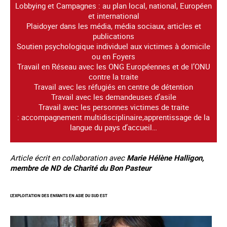
Lobbying et Campagnes : au plan local, national, Européen
et international
Plaidoyer dans les média, média sociaux, articles et
publications
Soutien psychologique individuel aux victimes à domicile
ou en Foyers
Travail en Réseau avec les ONG Européennes et de l’ONU
contre la traite
Travail avec les réfugiés en centre de détention
Travail avec les demandeuses d’asile
Travail avec les personnes victimes de traite
: accompagnement multidisciplinaire,apprentissage de la
langue du pays d’accueil…
Article écrit en collaboration avec
Marie Hélène Halligon,
membre de ND de Charité du Bon Pasteur
L'EXPLOITATION DES ENFANTS EN ASIE DU SUD EST