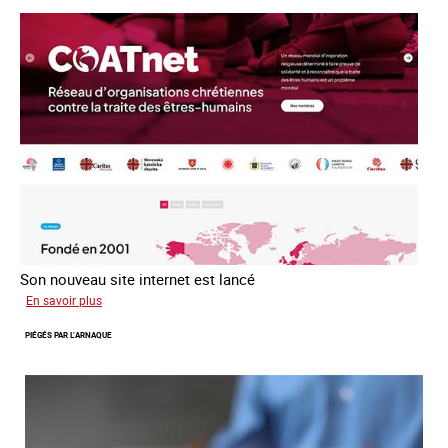
loi
du
13
avril
2016
Son nouveau site internet est lancé
sur
En savoir plus
Le
PIÉGÉS PAR L’ARNAQUE
réseau
mondial
contre
la
traite
COATNET