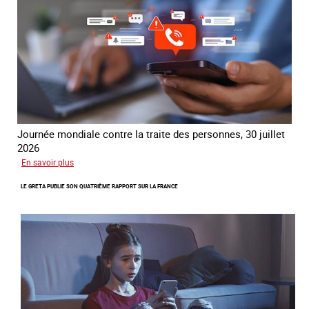
Journée mondiale contre la traite des personnes, 30 juillet
2026
sur
En savoir plus
Piégés
LE GRETA PUBLIE SON QUATRIÈME RAPPORT SUR LA FRANCE
par
l’arnaque