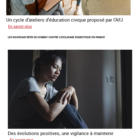
Un cycle d’ateliers d’éducation civique proposé par l’AFJ
sur
En savoir plus
Etre
LES NOUVEAUX DÉFIS DU COMBAT CONTRE L’ESCLAVAGE DOMESTIQUE EN FRANCE
femme
étrangère
victime
de
traite
et
citoyenne
Des évolutions positives, une vigilance à maintenir
sur
En savoir plus