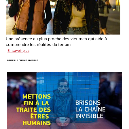
Une présence au plus proche des victimes qui aide à
comprendre les réalités du terrain
sur
En savoir plus
Les
BRISER LA CHAINE INVISIBLE
rôles
fondamentaux
de
l’aller-
vers
dans
le
combat
contre
la
traite