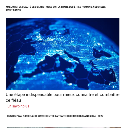
les
AMÉLIORER LA QUALITÉ DES STATISTIQUES SUR LA TRAITE DES ÊTRES HUMAINS À L’ÉCHELLE
clients
EUROPÉENNE
de
la
traite
à
des
fins
d’exploitation
sexuelle
Une étape indispensable pour mieux connaitre et combattre
ce fléau
sur
En savoir plus
Améliorer
SUIVI DU PLAN NATIONAL DE LUTTE CONTRE LA TRAITE DES ÊTRES HUMAINS 2024 - 2027
la
qualité