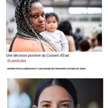
les
victimes
de
traite
Une décision positive du Conseil d'Etat.
sur
En savoir plus
Combattre
ŒUVRER POUR LA LIBÉRATION ET L’AUTONOMIE DES PERSONNES VICTIMES DE TRAITE
les
difficultés
d'obtenir
un
titre
de
séjour
pour