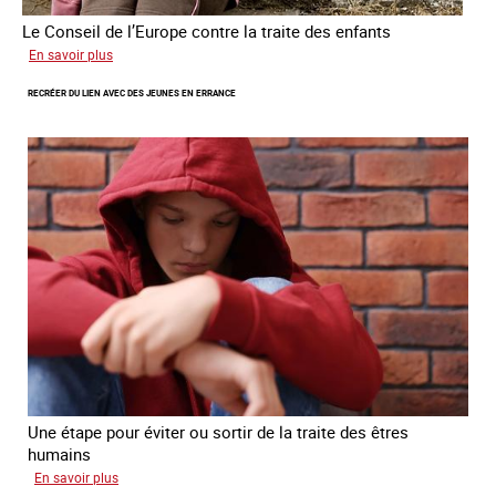
Le Conseil de l’Europe contre la traite des enfants
sur
En savoir plus
Transfert
RECRÉER DU LIEN AVEC DES JEUNES EN ERRANCE
forcé
d’enfants
d’Ukraine
Une étape pour éviter ou sortir de la traite des êtres
humains
sur
En savoir plus