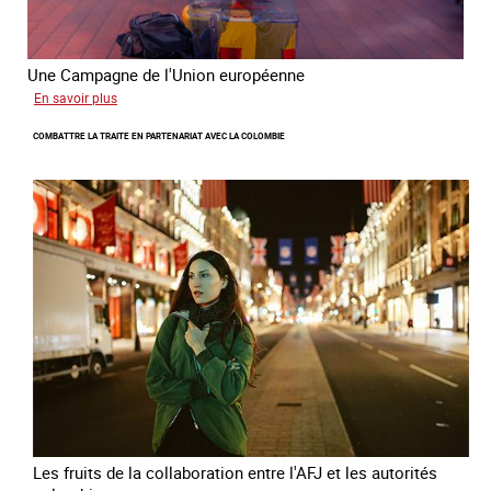
Une Campagne de l'Union européenne
sur
En savoir plus
Briser
COMBATTRE LA TRAITE EN PARTENARIAT AVEC LA COLOMBIE
la
chaine
invisible
Les fruits de la collaboration entre l'AFJ et les autorités