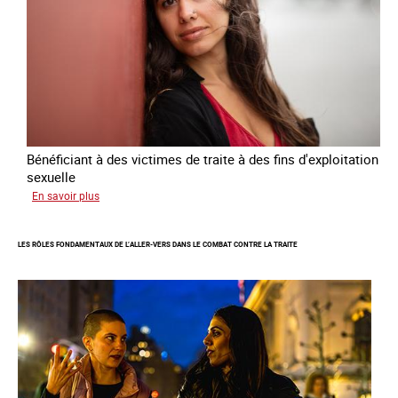
traite
des
êtres
humains
2024
-
2027
Bénéficiant à des victimes de traite à des fins d'exploitation
sexuelle
sur
En savoir plus
Enquête
sur
LES RÔLES FONDAMENTAUX DE L’ALLER-VERS DANS LE COMBAT CONTRE LA TRAITE
les
parcours
de
sortie
de
la
prostitution