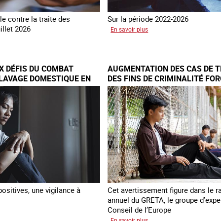
e contre la traite des
Sur la période 2022-2026
illet 2026
sur
En savoir plus
Le
és
GRETA
publie
X DÉFIS DU COMBAT
AUGMENTATION DES CAS DE T
naque
son
CLAVAGE DOMESTIQUE EN
DES FINS DE CRIMINALITÉ FOR
quatrième
EUROPE
rapport
sur
la
France
ositives, une vigilance à
Cet avertissement figure dans le r
annuel du GRETA, le groupe d’expe
Conseil de l’Europe
sur
En savoir plus