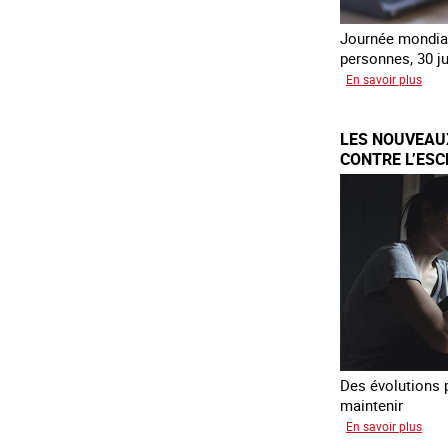
Journée mondial
personnes, 30 ju
sur
En savoir plus
Piég
par
LES NOUVEAU
l’ar
CONTRE L’ES
FRANCE
Des évolutions p
maintenir
sur
En savoir plus
Les