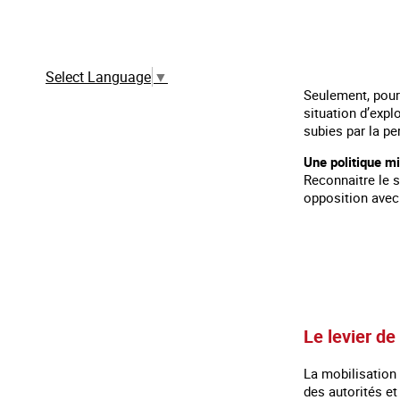
Traduction automatique à partir de la
version française
Select Language
▼
Seulement, pour 
situation d’expl
subies par la pe
Une politique m
Reconnaitre le s
opposition avec 
Le levier de
La mobilisation 
des autorités e