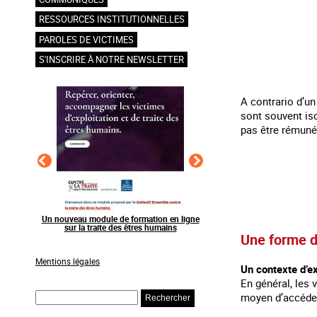
RESSOURCES INSTITUTIONNELLES
PAROLES DE VICTIMES
S'INSCRIRE À NOTRE NEWSLETTER
A contrario d’un 
sont souvent iso
pas être rémunér
en ligne
Raising awareness on the sidelines of major
Agir contre l’exploitation
ns
sporting events
grands événements s
Une forme d
Mentions légales
Un contexte d’e
En général, les v
Rechercher
moyen d’accéder