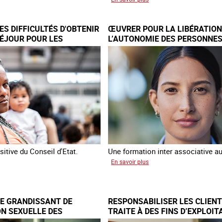
veaux
Augmentation
des
S DIFFICULTÉS D'OBTENIR
ŒUVRER POUR LA LIBÉRATION
cas
SÉJOUR POUR LES
L’AUTONOMIE DES PERSONNES
bat
de
TRAITE
DE TRAITE
re
traite
clavage
à
stique
des
fins
ce
de
criminalité
forcée
en
Europe
itive du Conseil d'Etat.
Une formation inter associative au
sur
En savoir plus
attre
Œuvrer
pour
cultés
la
E GRANDISSANT DE
RESPONSABILISER LES CLIENT
tenir
libération
ON SEXUELLE DES
TRAITE À DES FINS D’EXPLOIT
et
RAVERS L’EUROPE
SEXUELLE
l’autonomie