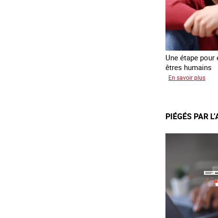
Une étape pour é
êtres humains
sur
En savoir plus
Recr
du
lien
PIÉGÉS PAR L
avec
des
jeun
en
erra