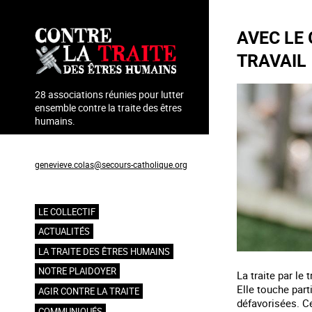
Aller
au
AVEC LE 
contenu
principal
TRAVAIL
28 associations réunies pour lutter
ensemble contre la traite des êtres
humains.
Coordination : Geneviève Colas
genevieve.colas@secours-catholique.org
06 71 00 69 90
LE COLLECTIF
Navigation
ACTUALITÉS
principale
LA TRAITE DES ÊTRES HUMAINS
NOTRE PLAIDOYER
La traite par le 
Elle touche part
AGIR CONTRE LA TRAITE
défavorisées. Ce
COMMUNIQUÉS