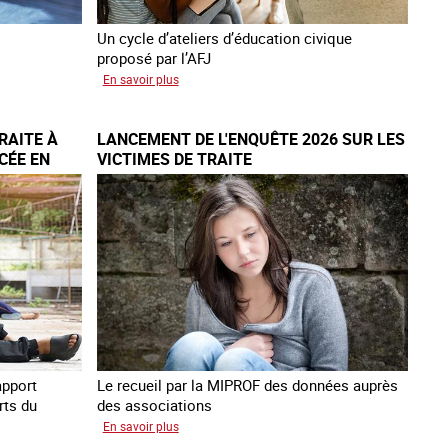
Un cycle d’ateliers d’éducation civique
proposé par l’AFJ
sur
En savoir plus
Etre
femme
RAITE À
LANCEMENT DE L'ENQUÊTE 2026 SUR LES
étrangère
CÉE EN
VICTIMES DE TRAITE
victime
de
traite
et
citoyenne
apport
Le recueil par la MIPROF des données auprès
rts du
des associations
sur
En savoir plus
Lancement