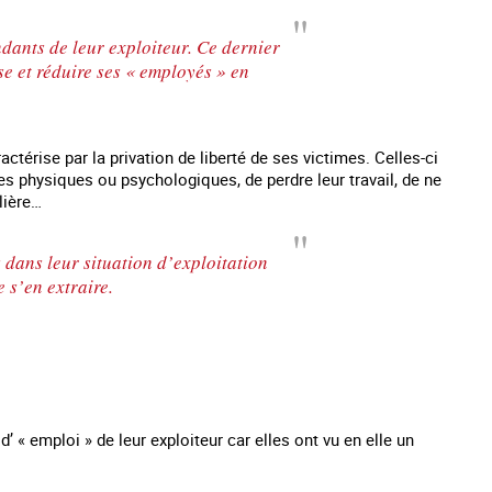
ndants de leur exploiteur. Ce dernier
se et réduire ses « employés » en
ractérise par la privation de liberté de ses victimes. Celles-ci
s physiques ou psychologiques, de perdre leur travail, de ne
lière…
 dans leur situation d’exploitation
 s’en extraire.
es mineurs en France
#Devenir : l'accompagnement des mineurs
Les nouveaux
victime de traite
d’ « emploi » de leur exploiteur car elles ont vu en elle un