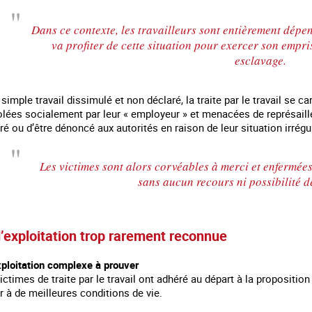
Dans ce contexte, les travailleurs sont entièrement dépe
va profiter de cette situation pour exercer son empri
esclavage.
simple travail dissimulé et non déclaré, la traite par le travail se ca
lées socialement par leur « employeur » et menacées de représaille
é ou d’être dénoncé aux autorités en raison de leur situation irrégu
Les victimes sont alors corvéables à merci et enfermées
sans aucun recours ni possibilité de
 en marge des
Information aux personnes exilées.
#Invisibles : Traite d
portifs
’exploitation trop rarement reconnue
xploitation complexe à prouver
ictimes de traite par le travail ont adhéré au départ à la proposition 
 à de meilleures conditions de vie.