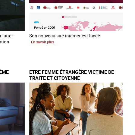
 lutter
Son nouveau site internet est lancé
ation
sur
En savoir plus
Le
réseau
mondial
contre
IÈME
ETRE FEMME ÉTRANGÈRE VICTIME DE
la
TRAITE ET CITOYENNE
traite
COATNET