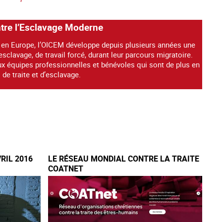
ntre l’Esclavage Moderne
 en Europe, l’OICEM développe depuis plusieurs années une
sclavage, de travail forcé, durant leur parcours migratoire.
x équipes professionnelles et bénévoles qui sont de plus en
 de traite et d’esclavage.
VRIL 2016
LE RÉSEAU MONDIAL CONTRE LA TRAITE
COATNET