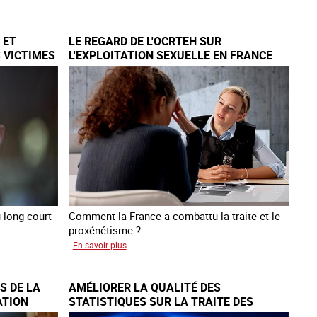
de
l'enquête
 ET
LE REGARD DE L'OCRTEH SUR
2026
 VICTIMES
L'EXPLOITATION SEXUELLE EN FRANCE
sur
EN 2025
les
victimes
de
traite
 long court
Comment la France a combattu la traite et le
proxénétisme ?
sur
En savoir plus
Le
regard
S DE LA
AMÉLIORER LA QUALITÉ DES
de
ATION
STATISTIQUES SUR LA TRAITE DES
l'OCRTEH
ÊTRES HUMAINS À L’ÉCHELLE
sur