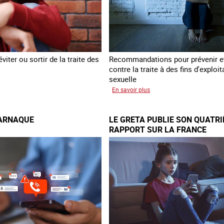
viter ou sortir de la traite des
Recommandations pour prévenir et
contre la traite à des fins d'exploit
sexuelle
éer
sur
En savoir plus
10
ans
’ARNAQUE
LE GRETA PUBLIE SON QUATR
après
RAPPORT SUR LA FRANCE
la
es
loi
du
nce
13
avril
2016