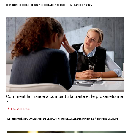
pour
LE REGARD DE L'OCRTEH SUR L'EXPLOITATION SEXUELLE EN FRANCE EN 2025
la
libération
et
l’autonomie
des
personnes
victimes
de
traite
Comment la France a combattu la traite et le proxénétisme
?
sur
En savoir plus
Le
LE PHÉNOMÈNE GRANDISSANT DE L’EXPLOITATION SEXUELLE DES MINEURES À TRAVERS L’EUROPE
regard
de
l'OCRTEH