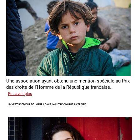
enfants
Une association ayant obtenu une mention spéciale au Prix
des droits de l'Homme de la République française.
sur
En savoir plus
Protéger
L'INVESTISSEMENT DE L’OFPRA DANS LA LUTTE CONTRE LA TRAITE
des
enfants
et
jeunes
victimes
de