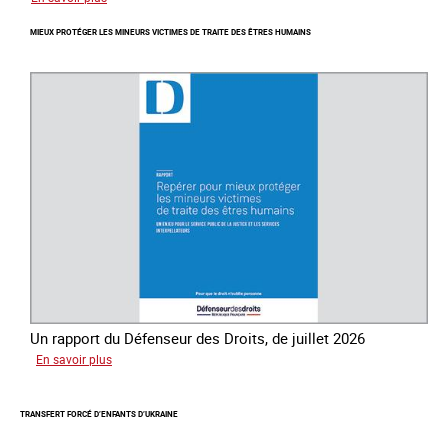
Journée
MIEUX PROTÉGER LES MINEURS VICTIMES DE TRAITE DES ÊTRES HUMAINS
mondiale
de
lutte
contre
la
traite
des
êtres
humains
Un rapport du Défenseur des Droits, de juillet 2026
sur
En savoir plus
Mieux
protéger
TRANSFERT FORCÉ D’ENFANTS D’UKRAINE
les
mineurs