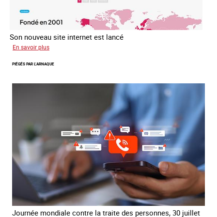
Son nouveau site internet est lancé
sur
En savoir plus
Le
PIÉGÉS PAR L’ARNAQUE
réseau
mondial
contre
la
traite
COATNET
Journée mondiale contre la traite des personnes, 30 juillet