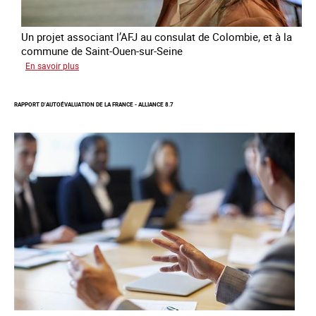
Un projet associant l’AFJ au consulat de Colombie, et à la
commune de Saint-Ouen-sur-Seine
sur
En savoir plus
Protection
d’une
RAPPORT D’AUTOÉVALUATION DE LA FRANCE - ALLIANCE 8.7
communauté
colombienne
à
risque
de
traite