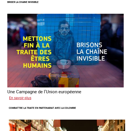
BRISER LA CHAINE INVISIBLE
rôles
fondamentaux
de
l’aller-
vers
dans
le
combat
contre
la
traite
Une Campagne de l'Union européenne
sur
En savoir plus
Briser
COMBATTRE LA TRAITE EN PARTENARIAT AVEC LA COLOMBIE
la
chaine
invisible