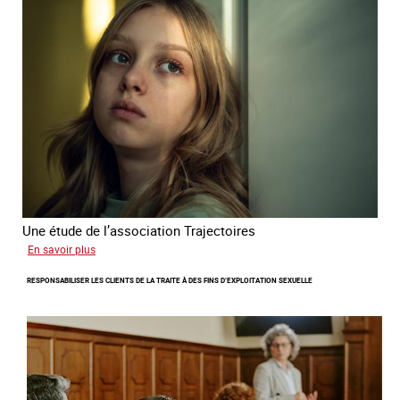
sur
l'exploitation
sexuelle
en
France
en
2025
Une étude de l’association Trajectoires
sur
En savoir plus
Le
RESPONSABILISER LES CLIENTS DE LA TRAITE À DES FINS D’EXPLOITATION SEXUELLE
phénomène
grandissant
de
l’exploitation
sexuelle
des
mineures