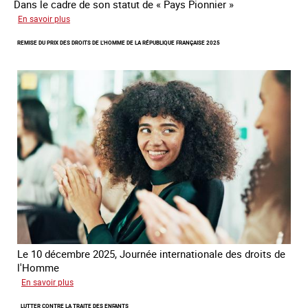
Dans le cadre de son statut de « Pays Pionnier »
sur
En savoir plus
Rapport
REMISE DU PRIX DES DROITS DE L’HOMME DE LA RÉPUBLIQUE FRANÇAISE 2025
d’autoévaluation
de
la
France
-
Alliance
8.7
Le 10 décembre 2025, Journée internationale des droits de
l'Homme
sur
En savoir plus
Remise
LUTTER CONTRE LA TRAITE DES ENFANTS