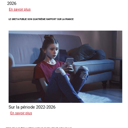
2026
sur
En savoir plus
Piégés
LE GRETA PUBLIE SON QUATRIÈME RAPPORT SUR LA FRANCE
par
l’arnaque
Sur la période 2022-2026
sur
En savoir plus
Le
GRETA