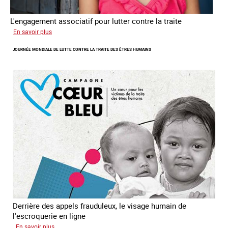
L'engagement associatif pour lutter contre la traite
sur
En savoir plus
L'exploitation
JOURNÉE MONDIALE DE LUTTE CONTRE LA TRAITE DES ÊTRES HUMAINS
des
enfants
en
Asie
du
sud
est
Derrière des appels frauduleux, le visage humain de
l'escroquerie en ligne
sur
En savoir plus