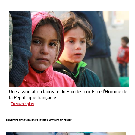
du
Prix
des
droits
de
l’Homme
de
la
République
française
2025
Une association lauréate du Prix des droits de l'Homme de
la République française
sur
En savoir plus
Lutter
contre
PROTÉGER DES ENFANTS ET JEUNES VICTIMES DE TRAITE
la
traite
des