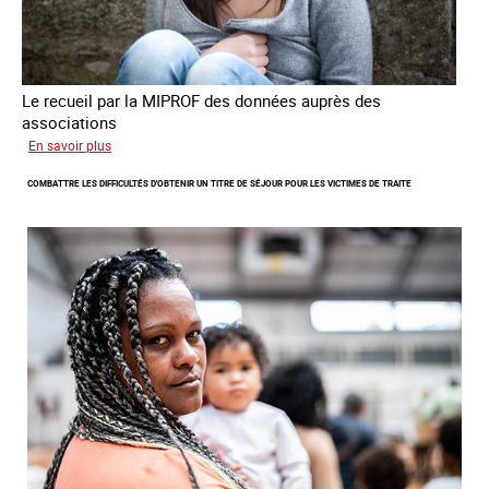
Le recueil par la MIPROF des données auprès des
associations
sur
En savoir plus
Lancement
COMBATTRE LES DIFFICULTÉS D'OBTENIR UN TITRE DE SÉJOUR POUR LES VICTIMES DE TRAITE
de
l'enquête
2026
sur
les
victimes
de
traite