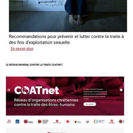
Recommandations pour prévenir et lutter contre la traite à
des fins d'exploitation sexuelle
sur
En savoir plus
10
ans
LE RÉSEAU MONDIAL CONTRE LA TRAITE COATNET
après
la
loi
du
13
avril
2016