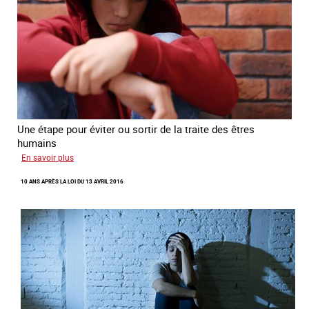
Une étape pour éviter ou sortir de la traite des êtres
humains
sur
En savoir plus
Recréer
10 ANS APRÈS LA LOI DU 13 AVRIL 2016
du
lien
avec
des
jeunes
en
errance