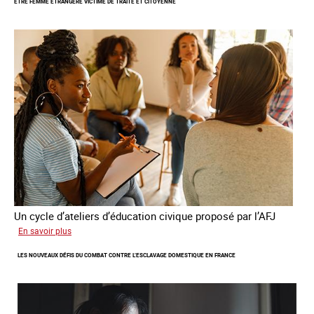
ETRE FEMME ÉTRANGÈRE VICTIME DE TRAITE ET CITOYENNE
publie
son
quatrième
rapport
sur
la
France
Un cycle d’ateliers d’éducation civique proposé par l’AFJ
sur
En savoir plus
Etre
LES NOUVEAUX DÉFIS DU COMBAT CONTRE L’ESCLAVAGE DOMESTIQUE EN FRANCE
femme
étrangère
victime
de