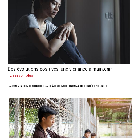
traite
et
citoyenne
Des évolutions positives, une vigilance à maintenir
sur
En savoir plus
Les
AUGMENTATION DES CAS DE TRAITE À DES FINS DE CRIMINALITÉ FORCÉE EN EUROPE
nouveaux
défis
du
combat
contre
l’esclavage
domestique
en
France