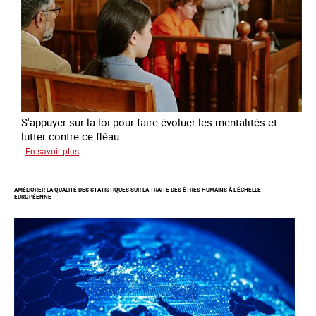
à
travers
l’Europe
S'appuyer sur la loi pour faire évoluer les mentalités et
lutter contre ce fléau
sur
En savoir plus
Responsabiliser
les
AMÉLIORER LA QUALITÉ DES STATISTIQUES SUR LA TRAITE DES ÊTRES HUMAINS À L’ÉCHELLE
clients
EUROPÉENNE
de
la
traite
à
des
fins
d’exploitation
sexuelle