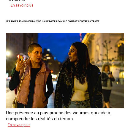
sur
En savoir plus
Enquête
sur
LES RÔLES FONDAMENTAUX DE L’ALLER-VERS DANS LE COMBAT CONTRE LA TRAITE
les
parcours
de
sortie
de
la
prostitution
Une présence au plus proche des victimes qui aide à
comprendre les réalités du terrain
sur
En savoir plus
Les