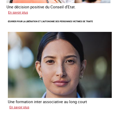
Une décision positive du Conseil d'Etat.
sur
En savoir plus
Combattre
ŒUVRER POUR LA LIBÉRATION ET L’AUTONOMIE DES PERSONNES VICTIMES DE TRAITE
les
difficultés
d'obtenir
un
titre
de
séjour
pour
les
victimes
de
traite
Une formation inter associative au long court
sur
En savoir plus
Œuvrer