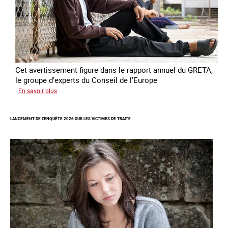
Cet avertissement figure dans le rapport annuel du GRETA,
le groupe d’experts du Conseil de l’Europe
sur
En savoir plus
Augmentation
des
LANCEMENT DE L'ENQUÊTE 2026 SUR LES VICTIMES DE TRAITE
cas
de
traite
à
des
fins
de
criminalité
forcée
en
Europe