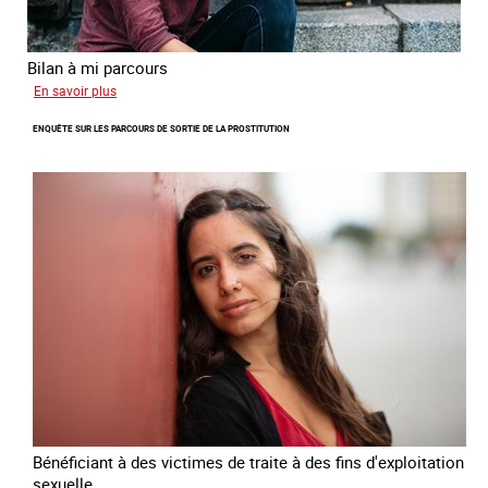
Bilan à mi parcours
sur
En savoir plus
Suivi
ENQUÊTE SUR LES PARCOURS DE SORTIE DE LA PROSTITUTION
du
Plan
national
de
lutte
contre
la
traite
des
êtres
humains
2024
-
2027
Bénéficiant à des victimes de traite à des fins d'exploitation
sexuelle