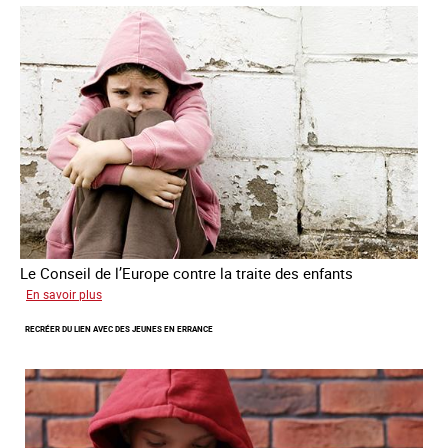
victimes
de
traite
des
êtres
humains
Le Conseil de l’Europe contre la traite des enfants
sur
En savoir plus
Transfert
RECRÉER DU LIEN AVEC DES JEUNES EN ERRANCE
forcé
d’enfants
d’Ukraine