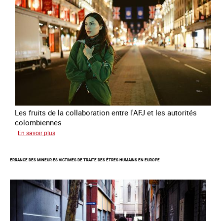
Les fruits de la collaboration entre l'AFJ et les autorités
colombiennes
sur
En savoir plus
Combattre
la
ERRANCE DES MINEUR·ES VICTIMES DE TRAITE DES ÊTRES HUMAINS EN EUROPE
traite
en
partenariat
avec
la
Colombie