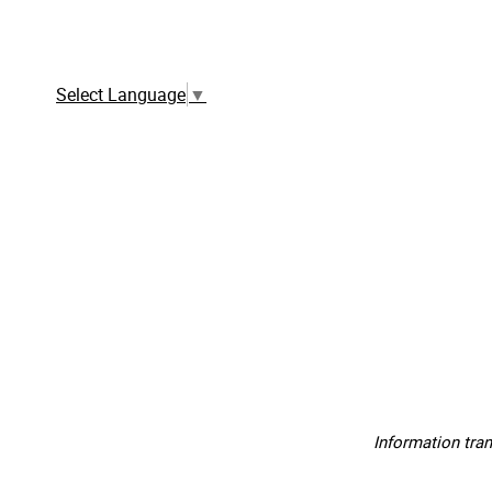
Traduction automatique à partir de la
version française
Select Language
▼
Information tra