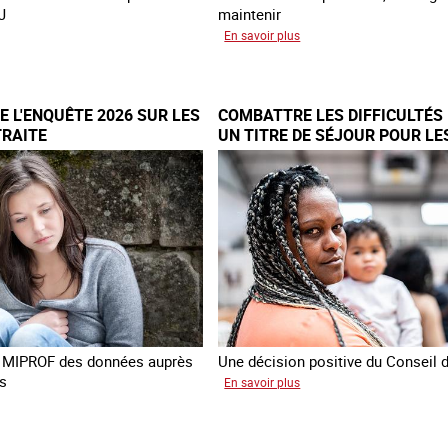
J
maintenir
sur
En savoir plus
Les
me
nouveaux
ngère
défis
 L'ENQUÊTE 2026 SUR LES
COMBATTRE LES DIFFICULTÉS 
ime
du
TRAITE
UN TITRE DE SÉJOUR POUR LE
combat
VICTIMES DE TRAITE
e
contre
l’esclavage
yenne
domestique
en
France
la MIPROF des données auprès
Une décision positive du Conseil d
s
sur
En savoir plus
Combattre
cement
les
difficultés