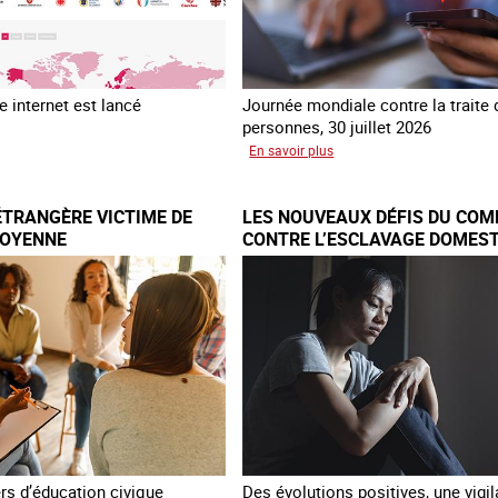
 internet est lancé
Journée mondiale contre la traite
personnes, 30 juillet 2026
sur
En savoir plus
au
Piégés
ial
par
ÉTRANGÈRE VICTIME DE
LES NOUVEAUX DÉFIS DU COM
re
l’arnaque
TOYENNE
CONTRE L’ESCLAVAGE DOMEST
FRANCE
e
TNET
ers d’éducation civique
Des évolutions positives, une vigi