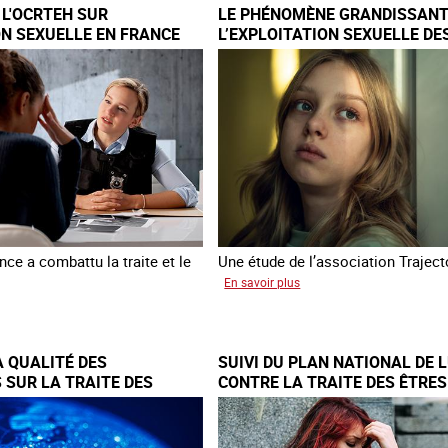
 L'OCRTEH SUR
LE PHÉNOMÈNE GRANDISSANT
quête
d'obtenir
ON SEXUELLE EN FRANCE
L’EXPLOITATION SEXUELLE DE
6
un
MINEURES À TRAVERS L’EURO
titre
de
imes
séjour
pour
e
les
victimes
de
traite
ce a combattu la traite et le
Une étude de l’association Traject
sur
En savoir plus
Le
phénomène
rd
grandissant
 QUALITÉ DES
SUIVI DU PLAN NATIONAL DE 
de
 SUR LA TRAITE DES
CONTRE LA TRAITE DES ÊTRE
RTEH
l’exploitation
S À L’ÉCHELLE
2024 - 2027
sexuelle
loitation
des
elle
mineures