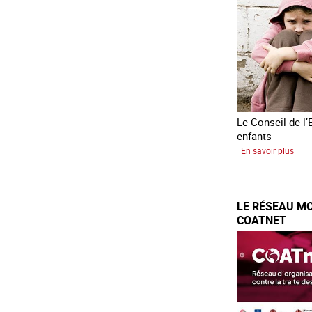
sud
est
Le Conseil de l’
enfants
sur
En savoir plus
Tran
forc
d’en
LE RÉSEAU MO
d’Uk
COATNET