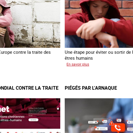
traite
des
êtres
humains
Europe contre la traite des
Une étape pour éviter ou sortir de l
êtres humains
sur
En savoir plus
sfert
Recréer
é
du
fants
lien
NDIAL CONTRE LA TRAITE
PIÉGÉS PAR L’ARNAQUE
raine
avec
des
jeunes
en
errance