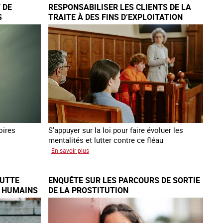
 DE
RESPONSABILISER LES CLIENTS DE LA
libération
S
TRAITE À DES FINS D’EXPLOITATION
et
PE
SEXUELLE
l’autonomie
des
personnes
victimes
de
traite
oires
S'appuyer sur la loi pour faire évoluer les
mentalités et lutter contre ce fléau
sur
En savoir plus
Responsabiliser
les
LUTTE
ENQUÊTE SUR LES PARCOURS DE SORTIE
clients
S HUMAINS
DE LA PROSTITUTION
de
la
traite
à