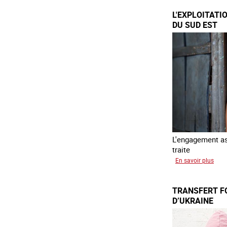
L'EXPLOITATI
DU SUD EST
L'engagement ass
traite
sur
En savoir plus
L'exp
des
TRANSFERT F
enfa
D’UKRAINE
en
Asie
du