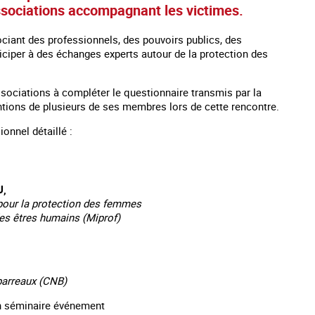
ssociations accompagnant les victimes.
ociant des professionnels, des pouvoirs publics, des
ticiper à des échanges experts autour de la protection des
 associations à compléter le questionnaire transmis par la
rventions de plusieurs de ses membres lors de cette rencontre.
ionnel détaillé :
,
 pour la protection des femmes
 des êtres humains (Miprof)
 : Traite des mineurs en France
#Devenir : l'accompagnement des mineurs
Le
victime de traite
barreaux (CNB)
 un séminaire événement