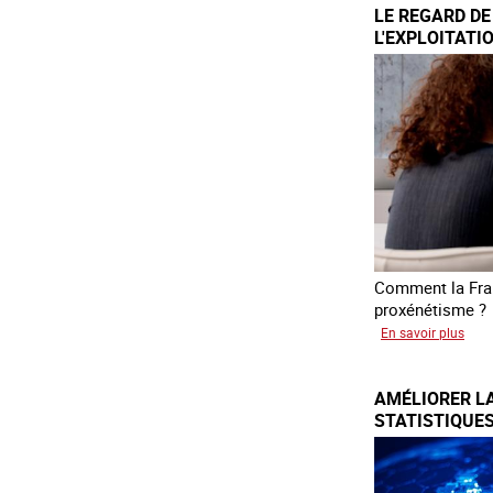
LE REGARD DE
l'en
L'EXPLOITATI
202
EN 2025
sur
les
vict
de
trait
Comment la Fran
proxénétisme ?
sur
En savoir plus
Le
rega
AMÉLIORER LA
de
STATISTIQUES
l'OC
ÊTRES HUMAIN
sur
EUROPÉENNE
l'exp
sexu