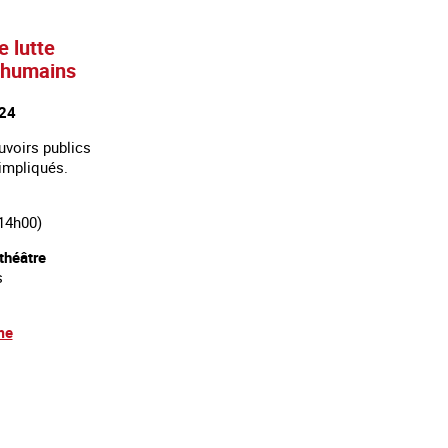
 lutte
s humains
024
uvoirs publics
 impliqués.
14h00)
théâtre
s
me