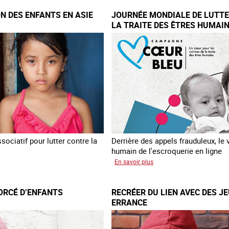
ON DES ENFANTS EN ASIE
JOURNÉE MONDIALE DE LUTT
LA TRAITE DES ÊTRES HUMAI
ociatif pour lutter contre la
Derrière des appels frauduleux, le 
humain de l'escroquerie en ligne
sur
En savoir plus
loitation
Journée
mondiale
ORCÉ D’ENFANTS
RECRÉER DU LIEN AVEC DES J
nts
de
ERRANCE
lutte
contre
la