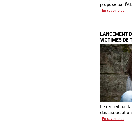
proposé par l’AF
sur
En savoir plus
Etre
fem
étra
LANCEMENT DE
vict
VICTIMES DE 
de
trait
et
cito
Le recueil par 
des association
sur
En savoir plus
Lan
de