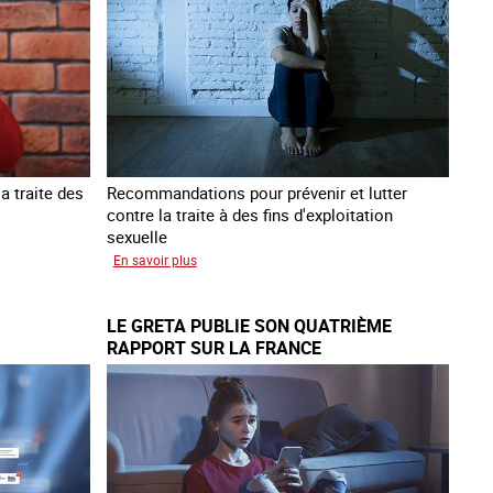
traite
des
êtres
humains
a traite des
Recommandations pour prévenir et lutter
contre la traite à des fins d'exploitation
sexuelle
sur
En savoir plus
10
ans
LE GRETA PUBLIE SON QUATRIÈME
après
RAPPORT SUR LA FRANCE
la
loi
du
13
avril
2016