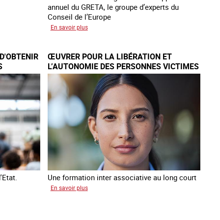
annuel du GRETA, le groupe d’experts du
Conseil de l’Europe
sur
En savoir plus
Augmentation
des
D'OBTENIR
ŒUVRER POUR LA LIBÉRATION ET
cas
S
L’AUTONOMIE DES PERSONNES VICTIMES
de
DE TRAITE
traite
à
des
fins
de
criminalité
forcée
en
Europe
'Etat.
Une formation inter associative au long court
sur
En savoir plus
Œuvrer
pour
la