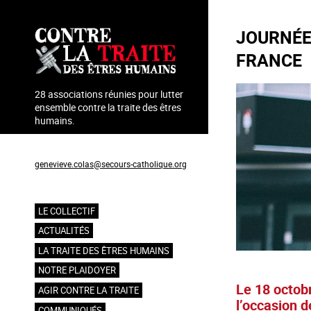
Aller
au
JOURNÉE
contenu
principal
FRANCE
28 associations réunies pour lutter
ensemble contre la traite des êtres
humains.
Coordination : Geneviève Colas
genevieve.colas@secours-catholique.org
06 71 00 69 90
LE COLLECTIF
Navigation
ACTUALITÉS
principale
LA TRAITE DES ÊTRES HUMAINS
NOTRE PLAIDOYER
Le 18 octobr
AGIR CONTRE LA TRAITE
l’occasion d
COMMUNIQUÉS