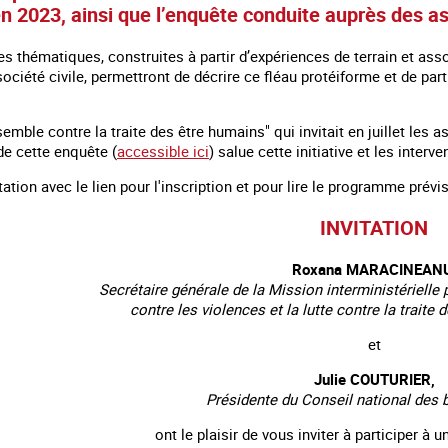
en 2023, ainsi que l’enquête conduite auprès des a
s thématiques, construites à partir d’expériences de terrain et ass
ciété civile, permettront de décrire ce fléau protéiforme et de par
semble contre la traite des être humains" qui invitait en juillet les
e cette enquête (
accessible ici
) salue cette initiative et les inte
tation avec le lien pour l'inscription et pour lire le programme prévis
INVITATION
Roxana MARACINEANU
Secrétaire générale de la Mission interministérielle
contre les violences et la lutte contre la traite
ploitation en marge des
Information aux personnes exilées.
#Invisibles
énements sportifs
et
Julie COUTURIER,
Présidente du Conseil national des 
ont le plaisir de vous inviter à participer à