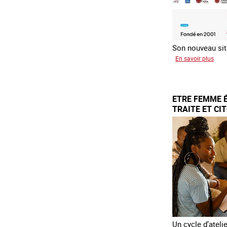
Son nouveau site
sur
En savoir plus
Le
rése
mond
ETRE FEMME 
cont
TRAITE ET CI
la
trait
COA
Un cycle d’ateli