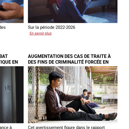
 des
Sur la période 2022-2026
sur
En savoir plus
Le
GRETA
publie
BAT
AUGMENTATION DES CAS DE TRAITE À
son
IQUE EN
DES FINS DE CRIMINALITÉ FORCÉE EN
quatrième
EUROPE
rapport
sur
la
France
lance à
Cet avertissement figure dans le rapport