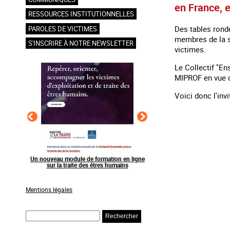
en France, 
RESSOURCES INSTITUTIONNELLES
Des tables ronde
PAROLES DE VICTIMES
membres de la so
S'INSCRIRE À NOTRE NEWSLETTER
victimes.
Le Collectif "En
MIPROF en vue d
Voici donc l'invi
ormation en ligne
Raising awareness on the sidelines of major
Agir contre l’ex
êtres humains
sporting events
grands év
Mentions légales
Rechercher