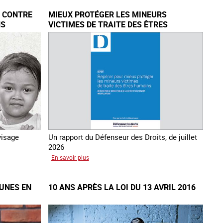
E CONTRE
MIEUX PROTÉGER LES MINEURS
NS
VICTIMES DE TRAITE DES ÊTRES
HUMAINS
visage
Un rapport du Défenseur des Droits, de juillet
2026
sur
En savoir plus
Mieux
protéger
EUNES EN
10 ANS APRÈS LA LOI DU 13 AVRIL 2016
les
mineurs
victimes
de