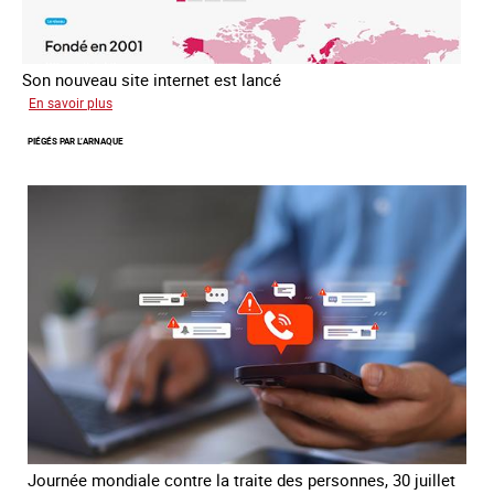
Son nouveau site internet est lancé
sur
En savoir plus
Le
PIÉGÉS PAR L’ARNAQUE
réseau
mondial
contre
la
traite
COATNET
Journée mondiale contre la traite des personnes, 30 juillet