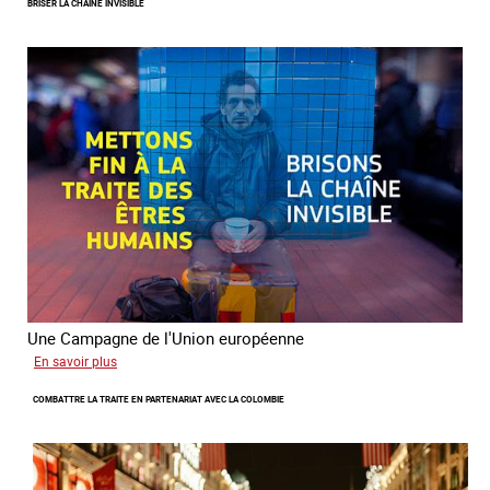
BRISER LA CHAINE INVISIBLE
rôles
fondamentaux
de
l’aller-
vers
dans
le
combat
contre
la
traite
Une Campagne de l'Union européenne
sur
En savoir plus
Briser
COMBATTRE LA TRAITE EN PARTENARIAT AVEC LA COLOMBIE
la
chaine
invisible