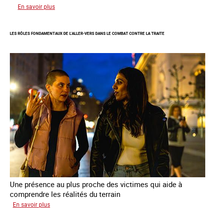
sur
En savoir plus
Enquête
sur
LES RÔLES FONDAMENTAUX DE L’ALLER-VERS DANS LE COMBAT CONTRE LA TRAITE
les
parcours
de
sortie
de
la
prostitution
Une présence au plus proche des victimes qui aide à
comprendre les réalités du terrain
sur
En savoir plus
Les