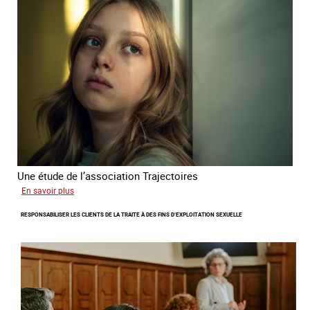
sur
l'exploitation
sexuelle
en
France
en
2025
Une étude de l’association Trajectoires
sur
En savoir plus
Le
RESPONSABILISER LES CLIENTS DE LA TRAITE À DES FINS D’EXPLOITATION SEXUELLE
phénomène
grandissant
de
l’exploitation
sexuelle
des
mineures