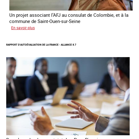
Un projet associant l’AFJ au consulat de Colombie, et à la
commune de Saint-Ouen-sur-Seine
sur
En savoir plus
Protection
d’une
RAPPORT D’AUTOÉVALUATION DE LA FRANCE - ALLIANCE 8.7
communauté
colombienne
à
risque
de
traite