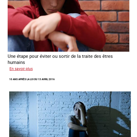
Une étape pour éviter ou sortir de la traite des êtres
humains
sur
En savoir plus
Recréer
10 ANS APRÈS LA LOI DU 13 AVRIL 2016
du
lien
avec
des
jeunes
en
errance