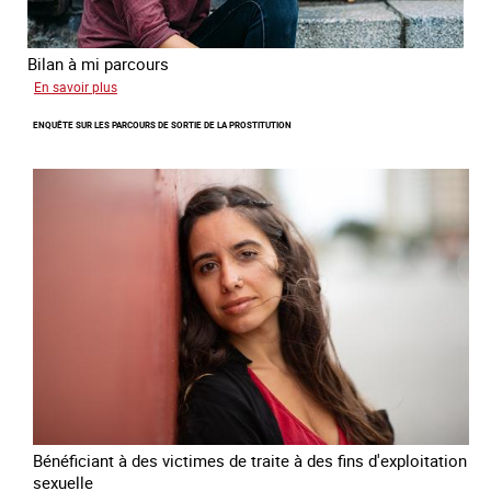
Bilan à mi parcours
sur
En savoir plus
Suivi
ENQUÊTE SUR LES PARCOURS DE SORTIE DE LA PROSTITUTION
du
Plan
national
de
lutte
contre
la
traite
des
êtres
humains
2024
-
2027
Bénéficiant à des victimes de traite à des fins d'exploitation
sexuelle