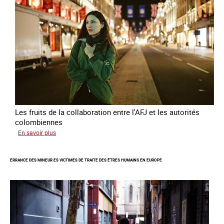
Les fruits de la collaboration entre l'AFJ et les autorités
colombiennes
sur
En savoir plus
Combattre
la
ERRANCE DES MINEUR·ES VICTIMES DE TRAITE DES ÊTRES HUMAINS EN EUROPE
traite
en
partenariat
avec
la
Colombie