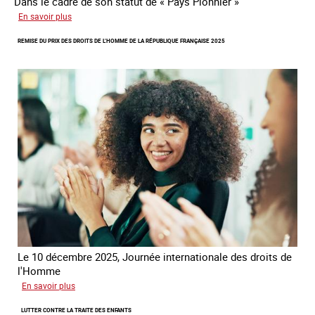
Dans le cadre de son statut de « Pays Pionnier »
sur
En savoir plus
Rapport
REMISE DU PRIX DES DROITS DE L’HOMME DE LA RÉPUBLIQUE FRANÇAISE 2025
d’autoévaluation
de
la
France
-
Alliance
8.7
Le 10 décembre 2025, Journée internationale des droits de
l'Homme
sur
En savoir plus
Remise
LUTTER CONTRE LA TRAITE DES ENFANTS
du