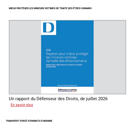
Journée
MIEUX PROTÉGER LES MINEURS VICTIMES DE TRAITE DES ÊTRES HUMAINS
mondiale
de
lutte
contre
la
traite
des
êtres
humains
Un rapport du Défenseur des Droits, de juillet 2026
sur
En savoir plus
Mieux
protéger
TRANSFERT FORCÉ D’ENFANTS D’UKRAINE
les
mineurs