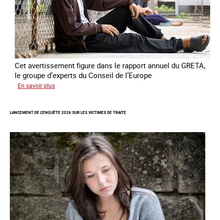
Cet avertissement figure dans le rapport annuel du GRETA,
le groupe d’experts du Conseil de l’Europe
sur
En savoir plus
Augmentation
des
LANCEMENT DE L'ENQUÊTE 2026 SUR LES VICTIMES DE TRAITE
cas
de
traite
à
des
fins
de
criminalité
forcée
en
Europe