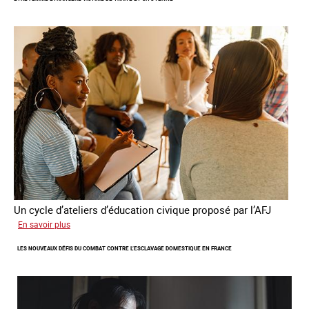
publie
son
quatrième
rapport
sur
la
France
Un cycle d’ateliers d’éducation civique proposé par l’AFJ
sur
En savoir plus
Etre
LES NOUVEAUX DÉFIS DU COMBAT CONTRE L’ESCLAVAGE DOMESTIQUE EN FRANCE
femme
étrangère
victime
de
traite