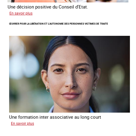
Une décision positive du Conseil d'Etat.
sur
En savoir plus
Combattre
ŒUVRER POUR LA LIBÉRATION ET L’AUTONOMIE DES PERSONNES VICTIMES DE TRAITE
les
difficultés
d'obtenir
un
titre
de
séjour
pour
les
victimes
de
traite
Une formation inter associative au long court
sur
En savoir plus
Œuvrer
pour