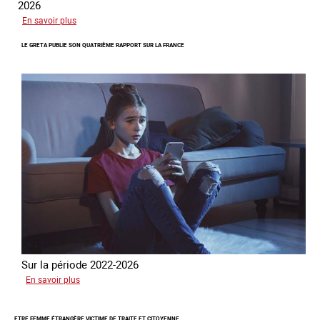
2026
sur
En savoir plus
Piégés
LE GRETA PUBLIE SON QUATRIÈME RAPPORT SUR LA FRANCE
par
l’arnaque
Sur la période 2022-2026
sur
En savoir plus
Le
GRETA
ETRE FEMME ÉTRANGÈRE VICTIME DE TRAITE ET CITOYENNE