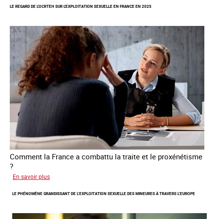
LE REGARD DE L'OCRTEH SUR L'EXPLOITATION SEXUELLE EN FRANCE EN 2025
la
libération
et
l’autonomie
des
personnes
victimes
de
traite
Comment la France a combattu la traite et le proxénétisme
?
sur
En savoir plus
Le
LE PHÉNOMÈNE GRANDISSANT DE L’EXPLOITATION SEXUELLE DES MINEURES À TRAVERS L’EUROPE
regard
de
l'OCRTEH