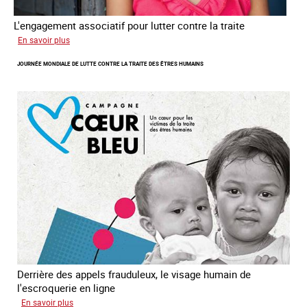
L'engagement associatif pour lutter contre la traite
sur
En savoir plus
L'exploitation
JOURNÉE MONDIALE DE LUTTE CONTRE LA TRAITE DES ÊTRES HUMAINS
des
enfants
en
Asie
du
sud
est
Derrière des appels frauduleux, le visage humain de
l'escroquerie en ligne
sur
En savoir plus