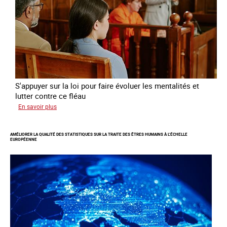
à
travers
l’Europe
S'appuyer sur la loi pour faire évoluer les mentalités et
lutter contre ce fléau
sur
En savoir plus
Responsabiliser
les
AMÉLIORER LA QUALITÉ DES STATISTIQUES SUR LA TRAITE DES ÊTRES HUMAINS À L’ÉCHELLE
clients
EUROPÉENNE
de
la
traite
à
des
fins
d’exploitation
sexuelle