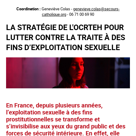
Aller
Coordination :
Geneviève Colas -
genevieve.colas@secours-
au
catholique.org
- 06 71 00 69 90
contenu
principal
LA STRATÉGIE DE L'OCRTEH POUR
LUTTER CONTRE LA TRAITE À DES
FINS D’EXPLOITATION SEXUELLE
En France, depuis plusieurs années,
l’exploitation sexuelle à des fins
prostitutionnelles se transforme et
s’invisibilise aux yeux du grand public et des
forces de sécurité intérieure. En effet, elle