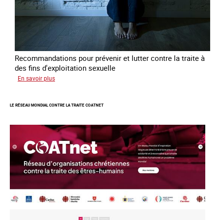
Recommandations pour prévenir et lutter contre la traite à
des fins d'exploitation sexuelle
sur
En savoir plus
10
ans
LE RÉSEAU MONDIAL CONTRE LA TRAITE COATNET
après
la
loi
du
13
avril
2016