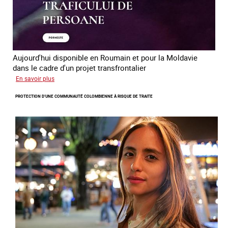
Aujourd'hui disponible en Roumain et pour la Moldavie
dans le cadre d'un projet transfrontalier
sur
En savoir plus
Le
PROTECTION D’UNE COMMUNAUTÉ COLOMBIENNE À RISQUE DE TRAITE
module
de
formation
en
ligne
sur
la
traite
et
le
conflit
en
Ukraine