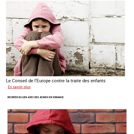
victimes
de
traite
des
êtres
humains
Le Conseil de l’Europe contre la traite des enfants
sur
En savoir plus
Transfert
RECRÉER DU LIEN AVEC DES JEUNES EN ERRANCE
forcé
d’enfants
d’Ukraine