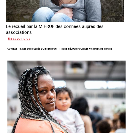
Le recueil par la MIPROF des données auprès des
associations
sur
En savoir plus
Lancement
COMBATTRE LES DIFFICULTÉS D'OBTENIR UN TITRE DE SÉJOUR POUR LES VICTIMES DE TRAITE
de
l'enquête
2026
sur
les
victimes
de
traite