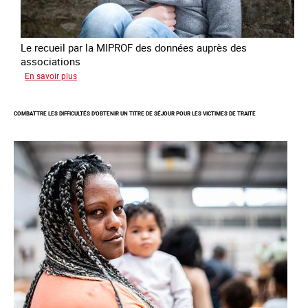
Le recueil par la MIPROF des données auprès des
associations
sur
En savoir plus
Lancement
de
COMBATTRE LES DIFFICULTÉS D'OBTENIR UN TITRE DE SÉJOUR POUR LES VICTIMES DE TRAITE
l'enquête
2026
sur
les
victimes
de
traite