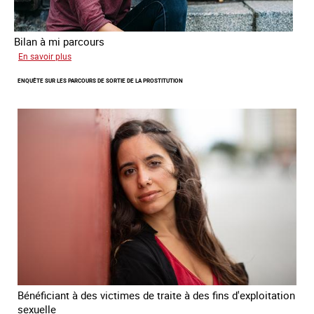
Bilan à mi parcours
sur
En savoir plus
Suivi
ENQUÊTE SUR LES PARCOURS DE SORTIE DE LA PROSTITUTION
du
Plan
national
de
lutte
contre
la
traite
des
êtres
humains
2024
-
2027
Bénéficiant à des victimes de traite à des fins d'exploitation
sexuelle