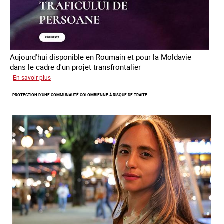
Aujourd'hui disponible en Roumain et pour la Moldavie
dans le cadre d'un projet transfrontalier
sur
En savoir plus
Le
PROTECTION D’UNE COMMUNAUTÉ COLOMBIENNE À RISQUE DE TRAITE
module
de
formation
en
ligne
sur
la
traite
et
le
conflit
en
Ukraine