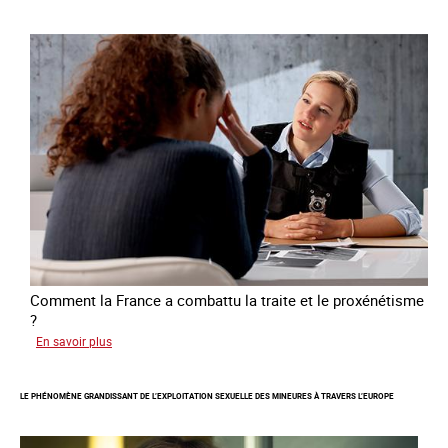
la
libération
et
l’autonomie
des
personnes
victimes
de
traite
Comment la France a combattu la traite et le proxénétisme
?
sur
En savoir plus
Le
regard
LE PHÉNOMÈNE GRANDISSANT DE L’EXPLOITATION SEXUELLE DES MINEURES À TRAVERS L’EUROPE
de
l'OCRTEH
sur