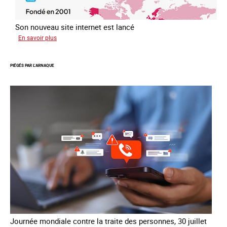
Son nouveau site internet est lancé
sur
En savoir plus
Le
réseau
PIÉGÉS PAR L’ARNAQUE
mondial
contre
la
traite
COATNET
Journée mondiale contre la traite des personnes, 30 juillet