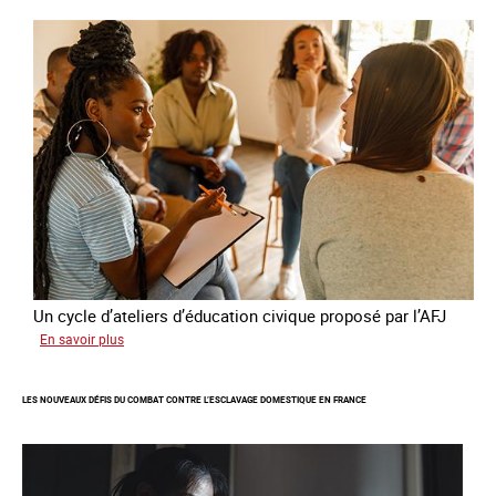
publie
son
quatrième
rapport
sur
la
France
Un cycle d’ateliers d’éducation civique proposé par l’AFJ
sur
En savoir plus
Etre
femme
LES NOUVEAUX DÉFIS DU COMBAT CONTRE L’ESCLAVAGE DOMESTIQUE EN FRANCE
étrangère
victime
de
traite
et