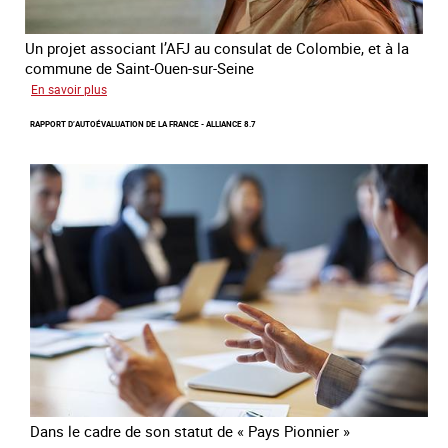
Un projet associant l’AFJ au consulat de Colombie, et à la
commune de Saint-Ouen-sur-Seine
sur
En savoir plus
Protection
RAPPORT D’AUTOÉVALUATION DE LA FRANCE - ALLIANCE 8.7
d’une
communauté
colombienne
à
risque
de
traite
Dans le cadre de son statut de « Pays Pionnier »