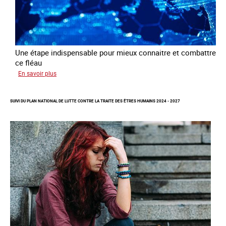
Une étape indispensable pour mieux connaitre et combattre
ce fléau
sur
En savoir plus
Améliorer
la
SUIVI DU PLAN NATIONAL DE LUTTE CONTRE LA TRAITE DES ÊTRES HUMAINS 2024 - 2027
qualité
des
statistiques
sur
la
traite
des
êtres
humains
à
l’échelle
européenne