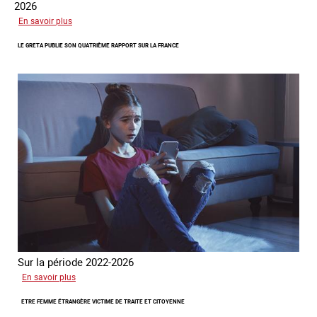
2026
sur
En savoir plus
Piégés
LE GRETA PUBLIE SON QUATRIÈME RAPPORT SUR LA FRANCE
par
l’arnaque
Sur la période 2022-2026
sur
En savoir plus
Le
ETRE FEMME ÉTRANGÈRE VICTIME DE TRAITE ET CITOYENNE
GRETA