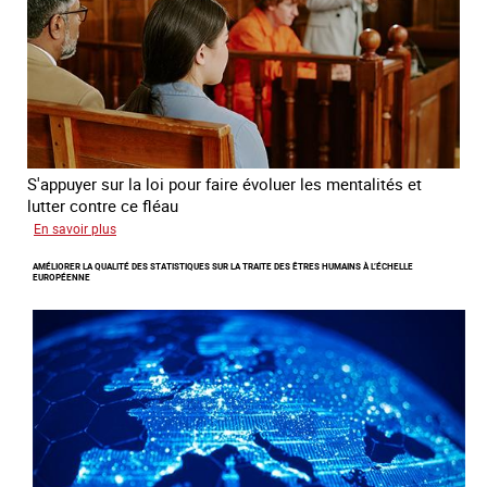
à
travers
l’Europe
S'appuyer sur la loi pour faire évoluer les mentalités et
lutter contre ce fléau
sur
En savoir plus
Responsabiliser
AMÉLIORER LA QUALITÉ DES STATISTIQUES SUR LA TRAITE DES ÊTRES HUMAINS À L’ÉCHELLE
les
EUROPÉENNE
clients
de
la
traite
à
des
fins
d’exploitation
sexuelle