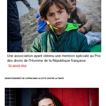
enfants
Une association ayant obtenu une mention spéciale au Prix
des droits de l'Homme de la République française.
sur
En savoir plus
Protéger
des
L'INVESTISSEMENT DE L’OFPRA DANS LA LUTTE CONTRE LA TRAITE
enfants
et
jeunes
victimes
de
traite