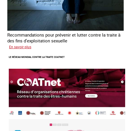
Recommandations pour prévenir et lutter contre la traite à
des fins d'exploitation sexuelle
sur
En savoir plus
10
LE RÉSEAU MONDIAL CONTRE LA TRAITE COATNET
ans
après
la
loi
du
13
avril
2016