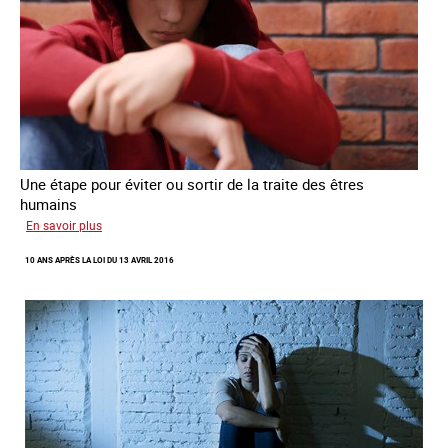
Une étape pour éviter ou sortir de la traite des êtres
humains
sur
En savoir plus
Recréer
10 ANS APRÈS LA LOI DU 13 AVRIL 2016
du
lien
avec
des
jeunes
en
errance