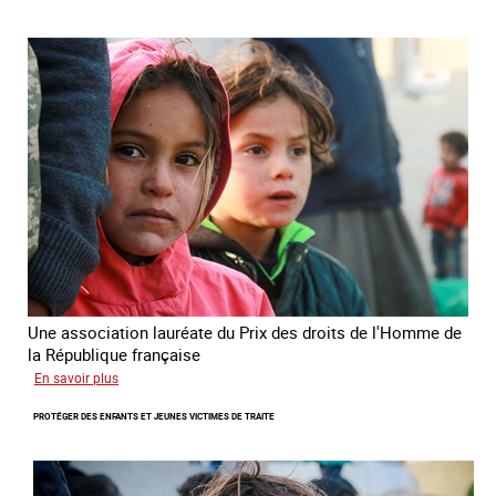
Prix
des
droits
de
l’Homme
de
la
République
française
2025
Une association lauréate du Prix des droits de l'Homme de
la République française
sur
En savoir plus
Lutter
PROTÉGER DES ENFANTS ET JEUNES VICTIMES DE TRAITE
contre
la
traite
des