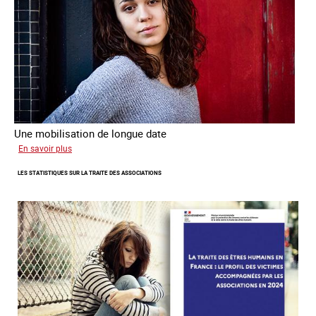
Une mobilisation de longue date
sur
En savoir plus
L'investissement
LES STATISTIQUES SUR LA TRAITE DES ASSOCIATIONS
de
l’Ofpra
dans
la
lutte
contre
la
traite