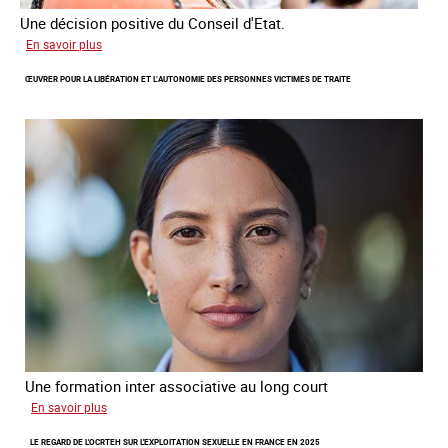
Une décision positive du Conseil d'Etat.
sur
En savoir plus
Combattre
ŒUVRER POUR LA LIBÉRATION ET L’AUTONOMIE DES PERSONNES VICTIMES DE TRAITE
les
difficultés
d'obtenir
un
titre
de
séjour
pour
les
victimes
de
traite
Une formation inter associative au long court
sur
En savoir plus
Œuvrer
LE REGARD DE L'OCRTEH SUR L'EXPLOITATION SEXUELLE EN FRANCE EN 2025
pour