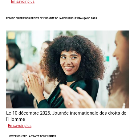
sur
En savoir plus
Rapport
d’autoévaluation
REMISE DU PRIX DES DROITS DE L’HOMME DE LA RÉPUBLIQUE FRANÇAISE 2025
de
la
France
-
Alliance
8.7
Le 10 décembre 2025, Journée internationale des droits de
l'Homme
sur
En savoir plus
Remise
LUTTER CONTRE LA TRAITE DES ENFANTS
du