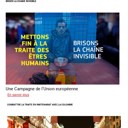
BRISER LA CHAINE INVISIBLE
fondamentaux
de
l’aller-
vers
dans
le
combat
contre
la
traite
Une Campagne de l'Union européenne
sur
En savoir plus
Briser
COMBATTRE LA TRAITE EN PARTENARIAT AVEC LA COLOMBIE
la
chaine
invisible