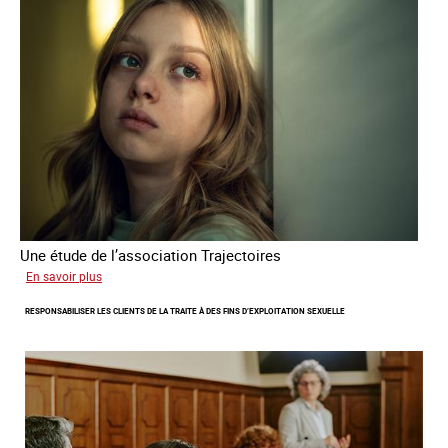
l'exploitation
sexuelle
en
France
en
2025
Une étude de l’association Trajectoires
sur
En savoir plus
Le
RESPONSABILISER LES CLIENTS DE LA TRAITE À DES FINS D’EXPLOITATION SEXUELLE
phénomène
grandissant
de
l’exploitation
sexuelle
des
mineures