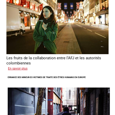
Les fruits de la collaboration entre l'AFJ et les autorités
colombiennes
sur
En savoir plus
Combattre
ERRANCE DES MINEUR·ES VICTIMES DE TRAITE DES ÊTRES HUMAINS EN EUROPE
la
traite
en
partenariat
avec
la
Colombie