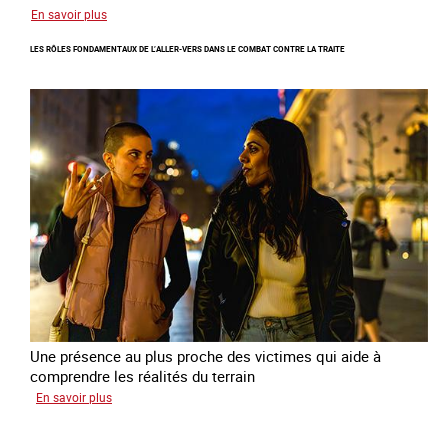
sur
En savoir plus
Enquête
LES RÔLES FONDAMENTAUX DE L’ALLER-VERS DANS LE COMBAT CONTRE LA TRAITE
sur
les
parcours
de
sortie
de
la
prostitution
Une présence au plus proche des victimes qui aide à
comprendre les réalités du terrain
sur
En savoir plus
Les
rôles