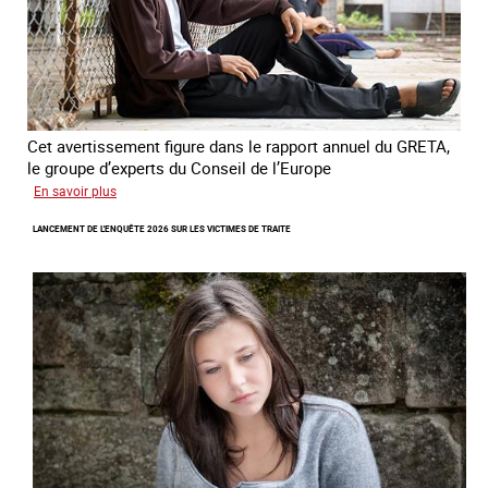
Cet avertissement figure dans le rapport annuel du GRETA,
le groupe d’experts du Conseil de l’Europe
sur
En savoir plus
Augmentation
LANCEMENT DE L'ENQUÊTE 2026 SUR LES VICTIMES DE TRAITE
des
cas
de
traite
à
des
fins
de
criminalité
forcée
en
Europe