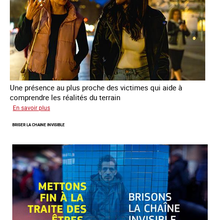
Une présence au plus proche des victimes qui aide à
comprendre les réalités du terrain
sur
En savoir plus
Les
BRISER LA CHAINE INVISIBLE
rôles
fondamentaux
de
l’aller-
vers
dans
le
combat
contre
la