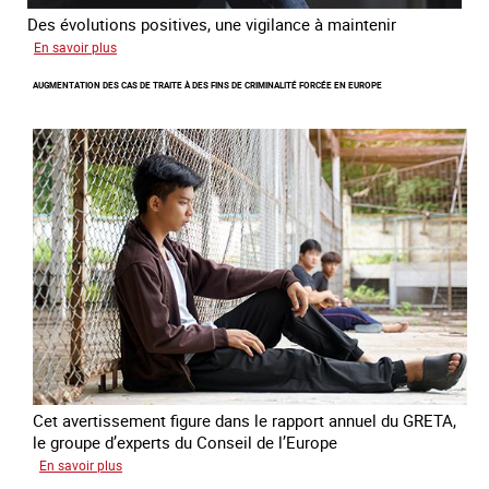
Des évolutions positives, une vigilance à maintenir
sur
En savoir plus
Les
AUGMENTATION DES CAS DE TRAITE À DES FINS DE CRIMINALITÉ FORCÉE EN EUROPE
nouveaux
défis
du
combat
contre
l’esclavage
domestique
en
France
Cet avertissement figure dans le rapport annuel du GRETA,
le groupe d’experts du Conseil de l’Europe
sur
En savoir plus
Augmentation