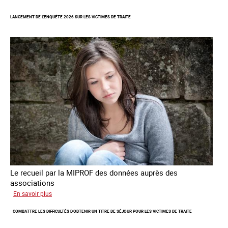
des
LANCEMENT DE L'ENQUÊTE 2026 SUR LES VICTIMES DE TRAITE
cas
de
traite
à
des
fins
de
criminalité
forcée
en
Europe
Le recueil par la MIPROF des données auprès des
associations
sur
En savoir plus
Lancement
COMBATTRE LES DIFFICULTÉS D'OBTENIR UN TITRE DE SÉJOUR POUR LES VICTIMES DE TRAITE
de
l'enquête