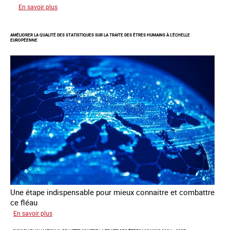
sur
En savoir plus
Responsabiliser
les
AMÉLIORER LA QUALITÉ DES STATISTIQUES SUR LA TRAITE DES ÊTRES HUMAINS À L’ÉCHELLE
clients
EUROPÉENNE
de
la
traite
à
des
fins
d’exploitation
sexuelle
Une étape indispensable pour mieux connaitre et combattre
ce fléau
sur
En savoir plus
Améliorer