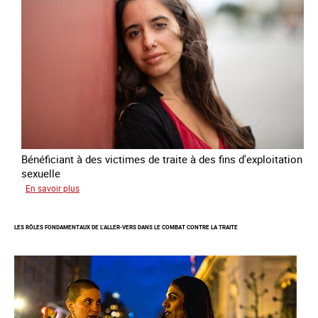
lutte
contre
la
traite
des
êtres
humains
2024
-
2027
Bénéficiant à des victimes de traite à des fins d'exploitation
sexuelle
sur
En savoir plus
Enquête
sur
LES RÔLES FONDAMENTAUX DE L’ALLER-VERS DANS LE COMBAT CONTRE LA TRAITE
les
parcours
de
sortie
de
la
prostitution