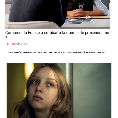
Comment la France a combattu la traite et le proxénétisme
?
sur
En savoir plus
Le
LE PHÉNOMÈNE GRANDISSANT DE L’EXPLOITATION SEXUELLE DES MINEURES À TRAVERS L’EUROPE
regard
de
l'OCRTEH
sur
l'exploitation
sexuelle
en
France
en
2025