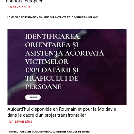
colloque européen
sur
En savoir plus
Errance
LE MODULE DE FORMATION EN LIGNE SUR LA TRAITE ET LE CONFLIT EN UKRAINE
des
mineur·es
victimes
de
traite
des
êtres
humains
en
Europe
Aujourd'hui disponible en Roumain et pour la Moldavie
dans le cadre d'un projet transfrontalier
sur
En savoir plus
Le
PROTECTION D’UNE COMMUNAUTÉ COLOMBIENNE À RISQUE DE TRAITE
module