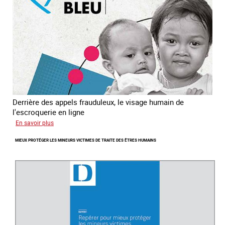
sud
est
Derrière des appels frauduleux, le visage humain de
l'escroquerie en ligne
sur
En savoir plus
Journée
MIEUX PROTÉGER LES MINEURS VICTIMES DE TRAITE DES ÊTRES HUMAINS
mondiale
de
lutte
contre
la
traite
des
êtres
humains