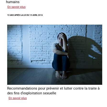
humains
sur
En savoir plus
Recréer
10 ANS APRÈS LA LOI DU 13 AVRIL 2016
du
lien
avec
des
jeunes
en
errance
Recommandations pour prévenir et lutter contre la traite à
des fins d'exploitation sexuelle
sur
En savoir plus
10