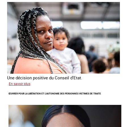
2026
sur
les
victimes
de
traite
Une décision positive du Conseil d'Etat.
sur
En savoir plus
Combattre
ŒUVRER POUR LA LIBÉRATION ET L’AUTONOMIE DES PERSONNES VICTIMES DE TRAITE
les
difficultés
d'obtenir
un
titre
de