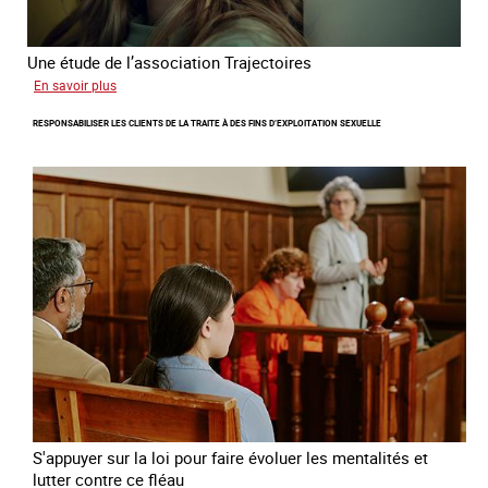
Une étude de l’association Trajectoires
sur
En savoir plus
Le
RESPONSABILISER LES CLIENTS DE LA TRAITE À DES FINS D’EXPLOITATION SEXUELLE
phénomène
grandissant
de
l’exploitation
sexuelle
des
mineures
à
travers
l’Europe
S'appuyer sur la loi pour faire évoluer les mentalités et
lutter contre ce fléau