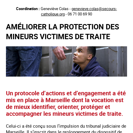
Aller
Coordination :
Geneviève Colas -
genevieve.colas@secours-
au
catholique.org
- 06 71 00 69 90
contenu
principal
AMÉLIORER LA PROTECTION DES
MINEURS VICTIMES DE TRAITE
Un protocole d’actions et d’engagement a été
mis en place à Marseille dont la vocation est
de mieux identifier, orienter, protéger et
accompagner les mineurs victimes de traite.
Celui-ci a été conçu sous l’impulsion du tribunal judiciaire de
Marseille. Il s’inscrit dans le prolongement du dispositif de