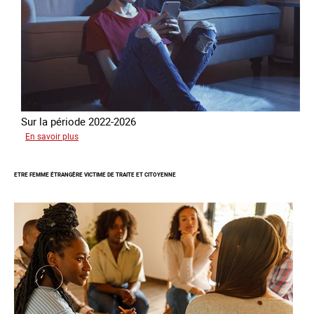
Sur la période 2022-2026
sur
En savoir plus
Le
GRETA
ETRE FEMME ÉTRANGÈRE VICTIME DE TRAITE ET CITOYENNE
publie
son
quatrième
rapport
sur
la
France