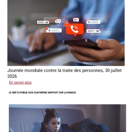
traite
COATNET
Journée mondiale contre la traite des personnes, 30 juillet
2026
sur
En savoir plus
Piégés
LE GRETA PUBLIE SON QUATRIÈME RAPPORT SUR LA FRANCE
par
l’arnaque