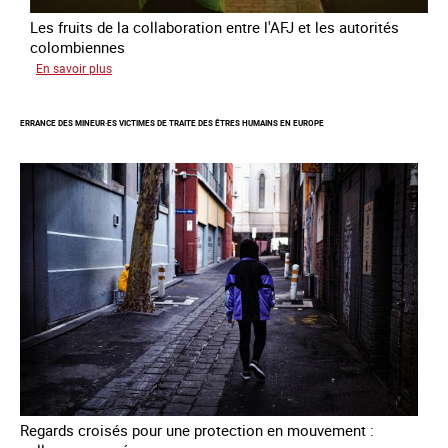
Les fruits de la collaboration entre l'AFJ et les autorités
colombiennes
sur
En savoir plus
Combattre
la
ERRANCE DES MINEUR·ES VICTIMES DE TRAITE DES ÊTRES HUMAINS EN EUROPE
traite
en
partenariat
avec
la
Colombie
Regards croisés pour une protection en mouvement :