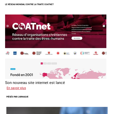
ans
LE RÉSEAU MONDIAL CONTRE LA TRAITE COATNET
après
la
loi
du
13
avril
2016
Son nouveau site internet est lancé
sur
En savoir plus
Le
PIÉGÉS PAR L’ARNAQUE
réseau
mondial
contre
la