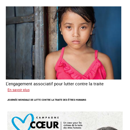
L'engagement associatif pour lutter contre la traite
sur
En savoir plus
L'exploitation
JOURNÉE MONDIALE DE LUTTE CONTRE LA TRAITE DES ÊTRES HUMAINS
des
enfants
en
Asie
du