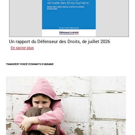
Un rapport du Défenseur des Droits, de juillet 2026
sur
En savoir plus
Mieux
protéger
TRANSFERT FORCÉ D’ENFANTS D’UKRAINE
les
mineurs
victimes
de
traite
des
êtres
humains