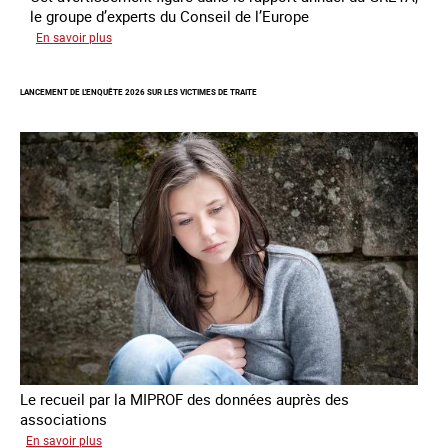
le groupe d’experts du Conseil de l’Europe
sur
En savoir plus
Augmentation
des
LANCEMENT DE L'ENQUÊTE 2026 SUR LES VICTIMES DE TRAITE
cas
de
traite
à
des
fins
de
criminalité
forcée
en
Europe
Le recueil par la MIPROF des données auprès des
associations
sur
En savoir plus