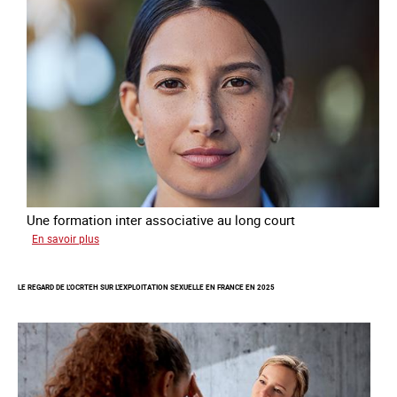
un
titre
de
séjour
pour
les
victimes
de
traite
Une formation inter associative au long court
sur
En savoir plus
Œuvrer
pour
LE REGARD DE L'OCRTEH SUR L'EXPLOITATION SEXUELLE EN FRANCE EN 2025
la
libération
et
l’autonomie
des
personnes
victimes