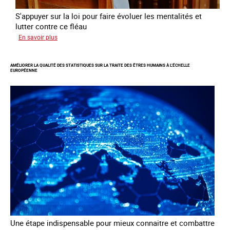
S'appuyer sur la loi pour faire évoluer les mentalités et
lutter contre ce fléau
sur
En savoir plus
Responsabiliser
les
AMÉLIORER LA QUALITÉ DES STATISTIQUES SUR LA TRAITE DES ÊTRES HUMAINS À L’ÉCHELLE
clients
EUROPÉENNE
de
la
traite
à
des
fins
d’exploitation
sexuelle
Une étape indispensable pour mieux connaitre et combattre