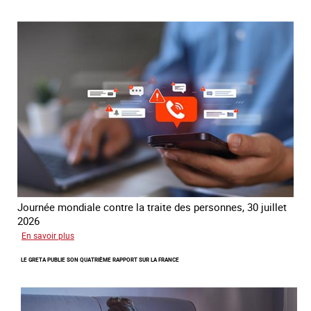
mondial
contre
la
traite
COATNET
Journée mondiale contre la traite des personnes, 30 juillet
2026
sur
En savoir plus
Piégés
LE GRETA PUBLIE SON QUATRIÈME RAPPORT SUR LA FRANCE
par
l’arnaque