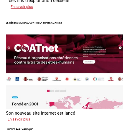
des fins d'exploitation sexuelle
sur
En savoir plus
10
ans
LE RÉSEAU MONDIAL CONTRE LA TRAITE COATNET
après
la
loi
du
13
avril
2016
Son nouveau site internet est lancé
sur
En savoir plus
Le
PIÉGÉS PAR L’ARNAQUE
réseau