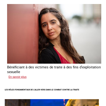
Plan
national
de
lutte
contre
la
traite
des
êtres
humains
2024
-
2027
Bénéficiant à des victimes de traite à des fins d'exploitation
sexuelle
sur
En savoir plus
Enquête
sur
LES RÔLES FONDAMENTAUX DE L’ALLER-VERS DANS LE COMBAT CONTRE LA TRAITE
les
parcours
de
sortie