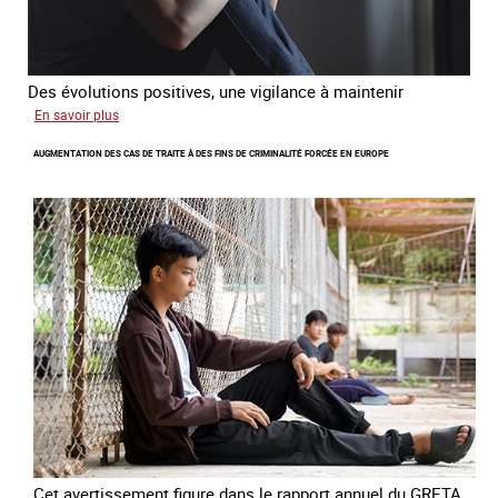
Des évolutions positives, une vigilance à maintenir
sur
En savoir plus
Les
AUGMENTATION DES CAS DE TRAITE À DES FINS DE CRIMINALITÉ FORCÉE EN EUROPE
nouveaux
défis
du
combat
contre
l’esclavage
domestique
en
France
Cet avertissement figure dans le rapport annuel du GRETA,