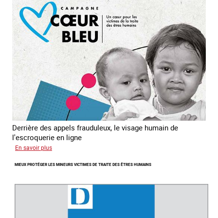
Asie
du
sud
est
Derrière des appels frauduleux, le visage humain de
l'escroquerie en ligne
sur
En savoir plus
Journée
MIEUX PROTÉGER LES MINEURS VICTIMES DE TRAITE DES ÊTRES HUMAINS
mondiale
de
lutte
contre
la
traite