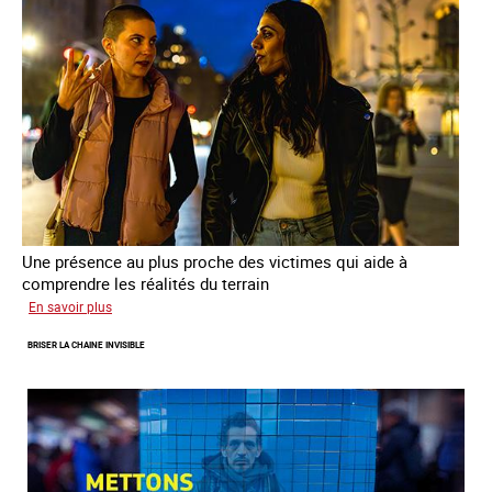
de
la
prostitution
Une présence au plus proche des victimes qui aide à
comprendre les réalités du terrain
sur
En savoir plus
Les
BRISER LA CHAINE INVISIBLE
rôles
fondamentaux
de
l’aller-
vers
dans
le