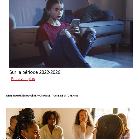
Sur la période 2022-2026
sur
En savoir plus
Le
GRETA
ETRE FEMME ÉTRANGÈRE VICTIME DE TRAITE ET CITOYENNE
publie
son
quatrième
rapport
sur
la
France