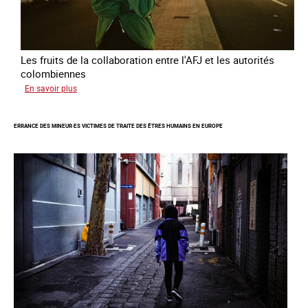
Les fruits de la collaboration entre l'AFJ et les autorités
colombiennes
sur
En savoir plus
Combattre
la
ERRANCE DES MINEUR·ES VICTIMES DE TRAITE DES ÊTRES HUMAINS EN EUROPE
traite
en
partenariat
avec
la
Colombie