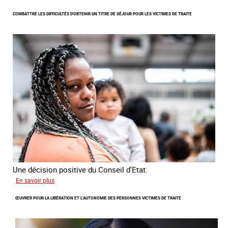
Lancement
COMBATTRE LES DIFFICULTÉS D'OBTENIR UN TITRE DE SÉJOUR POUR LES VICTIMES DE TRAITE
de
l'enquête
2026
sur
les
victimes
de
traite
Une décision positive du Conseil d'Etat.
sur
En savoir plus
Combattre
ŒUVRER POUR LA LIBÉRATION ET L’AUTONOMIE DES PERSONNES VICTIMES DE TRAITE
les
difficultés
d'obtenir