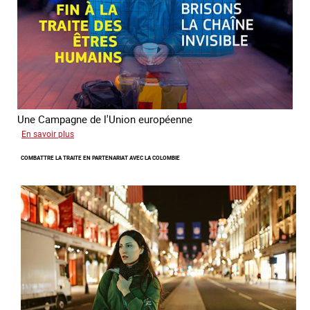
combat
contre
la
traite
Une Campagne de l'Union européenne
sur
En savoir plus
Briser
COMBATTRE LA TRAITE EN PARTENARIAT AVEC LA COLOMBIE
la
chaine
invisible