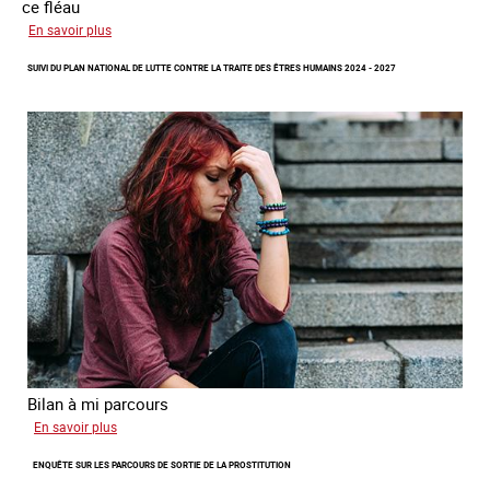
ce fléau
sur
En savoir plus
Améliorer
SUIVI DU PLAN NATIONAL DE LUTTE CONTRE LA TRAITE DES ÊTRES HUMAINS 2024 - 2027
la
qualité
des
statistiques
sur
la
traite
des
êtres
humains
à
l’échelle
européenne
Bilan à mi parcours
sur
En savoir plus
Suivi
ENQUÊTE SUR LES PARCOURS DE SORTIE DE LA PROSTITUTION
du