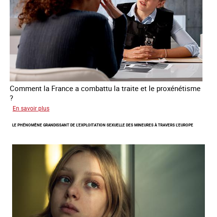
de
traite
Comment la France a combattu la traite et le proxénétisme
?
sur
En savoir plus
Le
LE PHÉNOMÈNE GRANDISSANT DE L’EXPLOITATION SEXUELLE DES MINEURES À TRAVERS L’EUROPE
regard
de
l'OCRTEH
sur
l'exploitation
sexuelle
en
France
en
2025