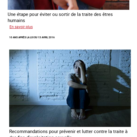
Une étape pour éviter ou sortir de la traite des êtres
humains
sur
En savoir plus
Recréer
10 ANS APRÈS LA LOI DU 13 AVRIL 2016
du
lien
avec
des
jeunes
en
errance
Recommandations pour prévenir et lutter contre la traite à