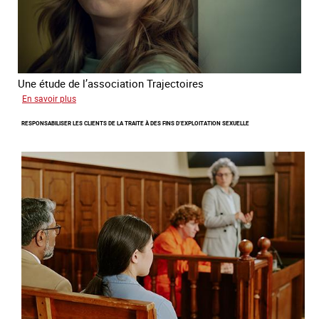
Une étude de l’association Trajectoires
sur
En savoir plus
Le
RESPONSABILISER LES CLIENTS DE LA TRAITE À DES FINS D’EXPLOITATION SEXUELLE
phénomène
grandissant
de
l’exploitation
sexuelle
des
mineures
à
travers
l’Europe