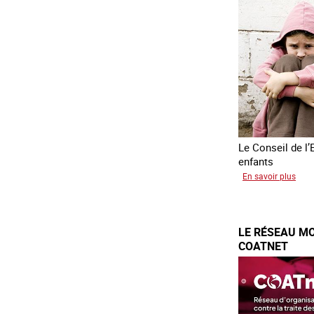
Asie
du
sud
est
Le Conseil de l’
enfants
sur
En savoir plus
Tran
forc
d’en
LE RÉSEAU MO
d’Uk
COATNET