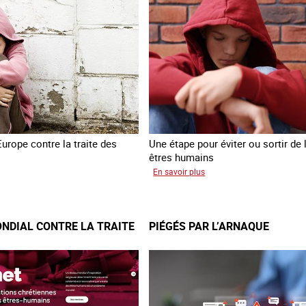
contre
la
traite
des
êtres
humains
Europe contre la traite des
Une étape pour éviter ou sortir de l
êtres humains
sur
En savoir plus
sfert
Recréer
é
du
fants
lien
NDIAL CONTRE LA TRAITE
PIÉGÉS PAR L’ARNAQUE
raine
avec
des
jeunes
en
errance