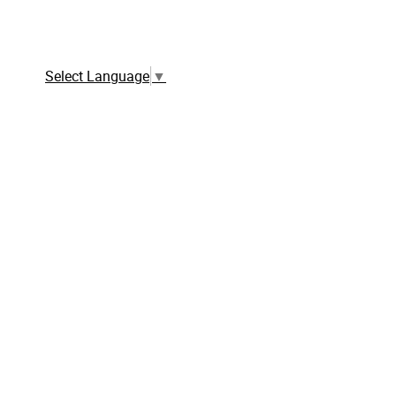
Traduction automatique à partir de la
version française
Select Language
▼