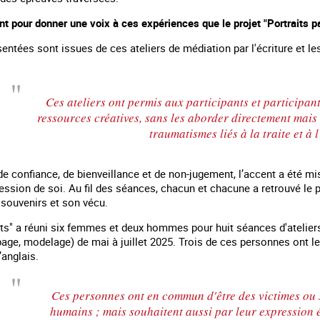
t pour donner une voix à ces expériences que le projet "Portraits pa
entées sont issues de ces ateliers de médiation par l'écriture et l
Ces ateliers ont permis aux participants et participant
ressources créatives, sans les aborder directement mai
traumatismes liés à la traite et à l
e confiance, de bienveillance et de non-jugement, l’accent a été mi
ression de soi. Au fil des séances, chacun et chacune a retrouvé le p
 souvenirs et son vécu.
 en marge des
Information aux personnes exilées.
#Invisibles : Traite d
nts" a réuni six femmes et deux hommes pour huit séances d'ateliers
portifs
age, modelage) de mai à juillet 2025. Trois de ces personnes ont le 
l’anglais.
Ces personnes ont en commun d'être des victimes ou s
humains ; mais souhaitent aussi par leur expression é