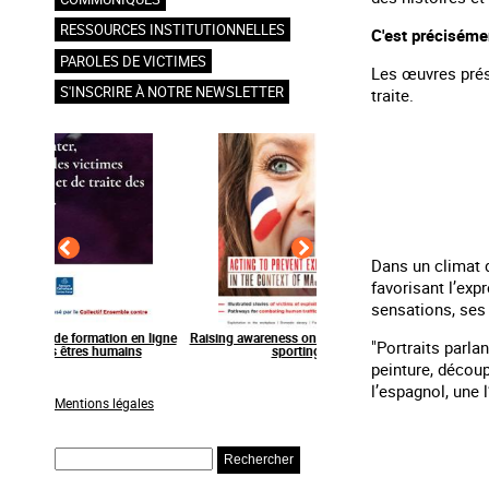
RESSOURCES INSTITUTIONNELLES
C'est précisémen
PAROLES DE VICTIMES
Les œuvres prés
S'INSCRIRE À NOTRE NEWSLETTER
traite.
Dans un climat d
favorisant l’exp
sensations, ses
en ligne
Raising awareness on the sidelines of major
Agir contre l’exploitation
"Portraits parla
ns
sporting events
grands événements s
peinture, découp
l’espagnol, une 
Mentions légales
Rechercher