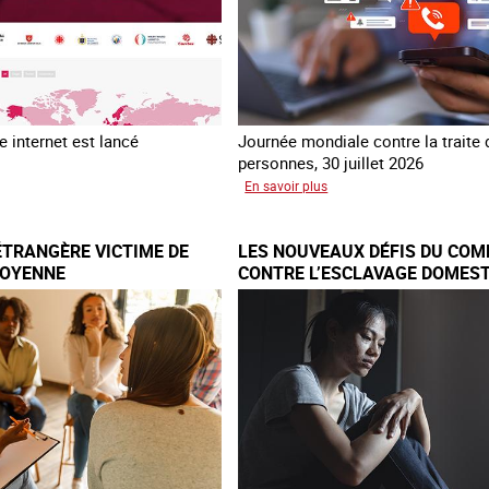
 internet est lancé
Journée mondiale contre la traite
personnes, 30 juillet 2026
sur
En savoir plus
au
Piégés
ial
par
ÉTRANGÈRE VICTIME DE
LES NOUVEAUX DÉFIS DU COM
re
l’arnaque
TOYENNE
CONTRE L’ESCLAVAGE DOMEST
FRANCE
e
TNET