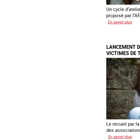
Un cycle d’ateli
proposé par l’AF
sur
En savoir plus
Etre
fem
étra
LANCEMENT DE
vict
VICTIMES DE 
de
trait
et
cito
Le recueil par 
des association
sur
En savoir plus