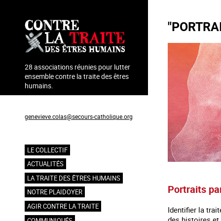
Aller
au
"PORTRA
contenu
principal
28 associations réunies pour lutter
ensemble contre la traite des êtres
humains.
Coordination : Geneviève Colas
genevieve.colas@secours-catholique.org
06 71 00 69 90
LE COLLECTIF
Navigation
ACTUALITÉS
principale
LA TRAITE DES ÊTRES HUMAINS
Portraits pa
NOTRE PLAIDOYER
AGIR CONTRE LA TRAITE
Identifier la tr
des histoires e
COMMUNIQUÉS