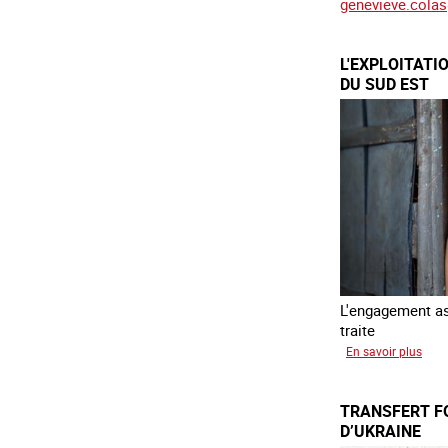
genevieve.cola
L'EXPLOITATI
DU SUD EST
L'engagement ass
traite
sur
En savoir plus
L'exp
des
TRANSFERT F
enfa
D’UKRAINE
en