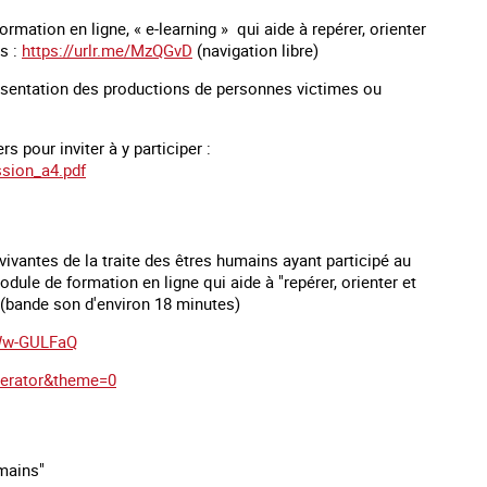
rmation en ligne, « e-learning » qui aide à repérer, orienter
s :
https://urlr.me/MzQGvD
(navigation libre)
résentation des productions de personnes victimes ou
rs pour inviter à y participer :
ession_a4.pdf
vantes de la traite des êtres humains ayant participé au
odule de formation en ligne qui aide à "repérer, orienter et
 (bande son d'environ 18 minutes)
gWw-GULFaQ
nerator&theme=0
umains"