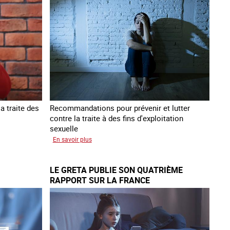
victimes
de
traite
des
êtres
humains
a traite des
Recommandations pour prévenir et lutter
contre la traite à des fins d'exploitation
sexuelle
sur
En savoir plus
10
ans
LE GRETA PUBLIE SON QUATRIÈME
après
RAPPORT SUR LA FRANCE
la
loi
du
13
avril