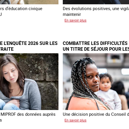
ers d’éducation civique
Des évolutions positives, une vigi
J
maintenir
sur
En savoir plus
Les
me
nouveaux
ngère
défis
 L'ENQUÊTE 2026 SUR LES
COMBATTRE LES DIFFICULTÉS 
ime
du
TRAITE
UN TITRE DE SÉJOUR POUR LE
combat
VICTIMES DE TRAITE
e
contre
l’esclavage
yenne
domestique
en
France
la MIPROF des données auprès
Une décision positive du Conseil d
s
sur
En savoir plus
Combattre