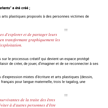
rlants" a été créé ;
es arts plastiques proposés à des personnes victimes de
es d'explorer et de partager leurs
s en transformant graphiquement les
'exploitation.
s sur le processus créatif qui devient un espace protégé
laisir de créer, de jouer, d’imaginer et de se reconnecter à ses
es mineurs en France
#Devenir : l'accompagnement des mineurs
Les nouveaux
 d'expression mixtes d'écriture et arts plastiques (dessin,
victime de traite
français pour langue maternelle, trois le tagalog, une
urvivantes de la traite des êtres
viter à d'autres personnes d'être