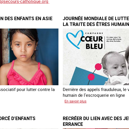
s@secours-catholique.org
ON DES ENFANTS EN ASIE
JOURNÉE MONDIALE DE LUTT
LA TRAITE DES ÊTRES HUMAI
ociatif pour lutter contre la
Derrière des appels frauduleux, le 
humain de l'escroquerie en ligne
sur
En savoir plus
loitation
Journée
mondiale
ORCÉ D’ENFANTS
RECRÉER DU LIEN AVEC DES J
nts
de
ERRANCE
lutte