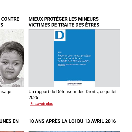
E CONTRE
MIEUX PROTÉGER LES MINEURS
NS
VICTIMES DE TRAITE DES ÊTRES
HUMAINS
visage
Un rapport du Défenseur des Droits, de juillet
2026
sur
En savoir plus
Mieux
protéger
EUNES EN
10 ANS APRÈS LA LOI DU 13 AVRIL 2016
les
mineurs