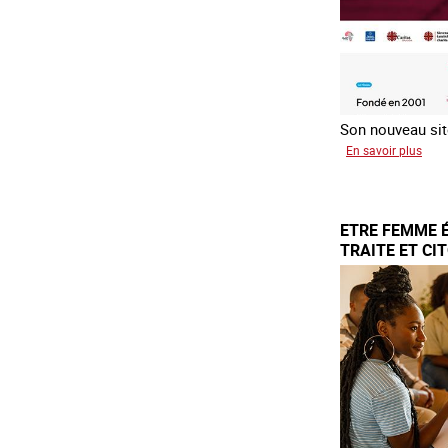
Son nouveau site
sur
En savoir plus
Le
rése
mond
ETRE FEMME 
cont
TRAITE ET CI
la
trait
COA