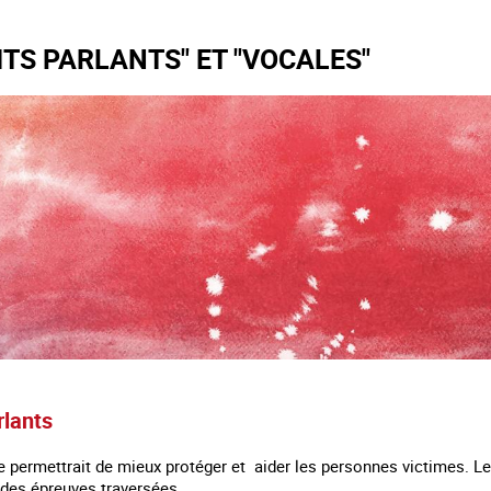
ITS PARLANTS" ET "VOCALES"
rlants
aite permettrait de mieux protéger et aider les personnes victimes. 
t des épreuves traversées.