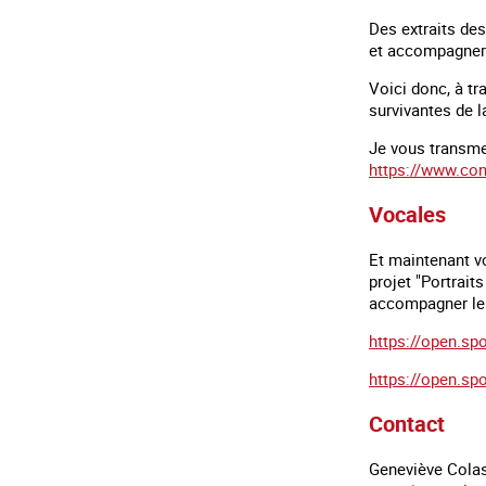
Des extraits des
et accompagner 
Voici donc, à t
survivantes de la
Je vous transmets
https://www.cont
Vocales
Et maintenant v
projet "Portrait
accompagner les
https://open.
https://open.s
Contact
Geneviève Colas,