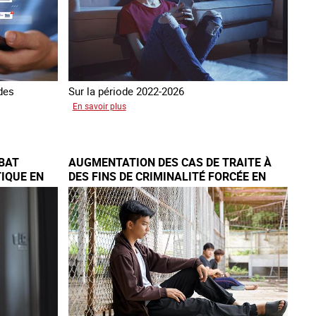
2016
 des
Sur la période 2022-2026
sur
En savoir plus
Le
GRETA
publie
BAT
AUGMENTATION DES CAS DE TRAITE À
son
IQUE EN
DES FINS DE CRIMINALITÉ FORCÉE EN
quatrième
EUROPE
rapport
sur
la
France