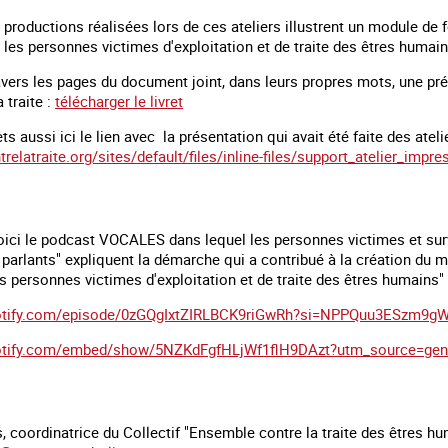
 productions réalisées lors de ces ateliers illustrent un module de fo
les personnes victimes d'exploitation et de traite des êtres humain
ravers les pages du document joint, dans leurs propres mots, une p
 traite :
télécharger le livret
 aussi ici le lien avec la présentation qui avait été faite des atelie
relatraite.org/sites/default/files/inline-files/support_atelier_impr
oici le podcast VOCALES dans lequel les personnes victimes et survi
s parlants" expliquent la démarche qui a contribué à la création du m
 personnes victimes d'exploitation et de traite des êtres humains"
spotify.com/episode/0zGQgIxtZIRLBCK9riGwRh?si=NPPQuu3ESzm9
potify.com/embed/show/5NZKdFgfHLjWf1flH9DAzt?utm_source=ge
 coordinatrice du Collectif "Ensemble contre la traite des êtres h