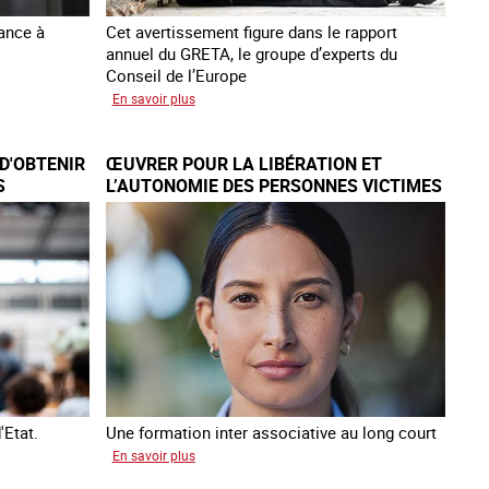
lance à
Cet avertissement figure dans le rapport
annuel du GRETA, le groupe d’experts du
Conseil de l’Europe
sur
En savoir plus
Augmentation
des
D'OBTENIR
ŒUVRER POUR LA LIBÉRATION ET
cas
S
L’AUTONOMIE DES PERSONNES VICTIMES
de
DE TRAITE
traite
à
des
fins
de
criminalité
forcée
en
Europe
'Etat.
Une formation inter associative au long court
sur
En savoir plus
Œuvrer