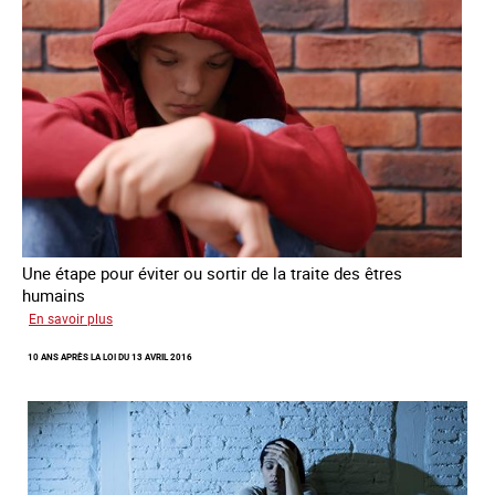
Une étape pour éviter ou sortir de la traite des êtres
humains
sur
En savoir plus
Recréer
10 ANS APRÈS LA LOI DU 13 AVRIL 2016
du
lien
avec
des
jeunes
en
errance