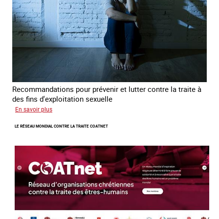
Recommandations pour prévenir et lutter contre la traite à
des fins d'exploitation sexuelle
sur
En savoir plus
10
LE RÉSEAU MONDIAL CONTRE LA TRAITE COATNET
ans
après
la
loi
du
13
avril
2016