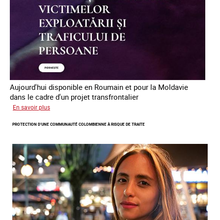
en
Europe
Aujourd'hui disponible en Roumain et pour la Moldavie
dans le cadre d'un projet transfrontalier
sur
En savoir plus
Le
PROTECTION D’UNE COMMUNAUTÉ COLOMBIENNE À RISQUE DE TRAITE
module
de
formation
en
ligne
sur
la
traite
et
le