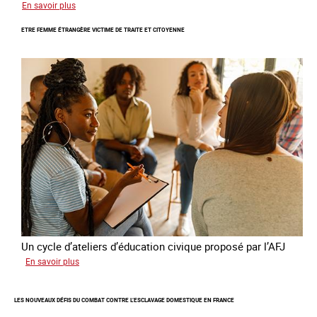
sur
En savoir plus
Le
ETRE FEMME ÉTRANGÈRE VICTIME DE TRAITE ET CITOYENNE
GRETA
publie
son
quatrième
rapport
sur
la
France
Un cycle d’ateliers d’éducation civique proposé par l’AFJ
sur
En savoir plus
Etre
femme
LES NOUVEAUX DÉFIS DU COMBAT CONTRE L’ESCLAVAGE DOMESTIQUE EN FRANCE
étrangère