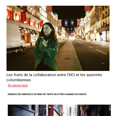
chaine
invisible
Les fruits de la collaboration entre l'AFJ et les autorités
colombiennes
sur
En savoir plus
Combattre
ERRANCE DES MINEUR·ES VICTIMES DE TRAITE DES ÊTRES HUMAINS EN EUROPE
la
traite
en
partenariat