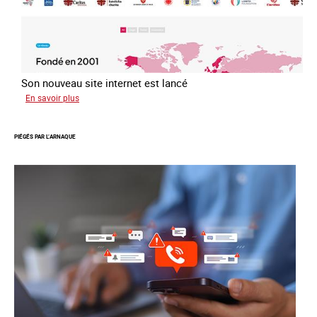
Son nouveau site internet est lancé
sur
En savoir plus
Le
réseau
PIÉGÉS PAR L’ARNAQUE
mondial
contre
la
traite
COATNET