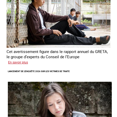
domestique
en
France
Cet avertissement figure dans le rapport annuel du GRETA,
le groupe d’experts du Conseil de l’Europe
sur
En savoir plus
Augmentation
LANCEMENT DE L'ENQUÊTE 2026 SUR LES VICTIMES DE TRAITE
des
cas
de
traite
à
des
fins
de
criminalité