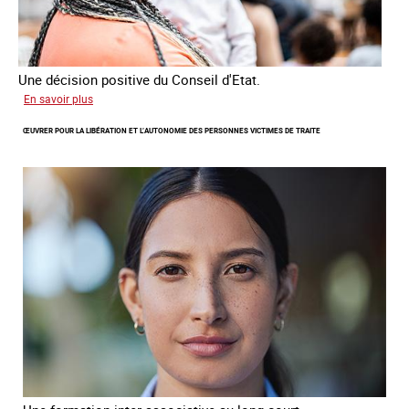
Une décision positive du Conseil d'Etat.
sur
En savoir plus
Combattre
ŒUVRER POUR LA LIBÉRATION ET L’AUTONOMIE DES PERSONNES VICTIMES DE TRAITE
les
difficultés
d'obtenir
un
titre
de
séjour
pour
les
victimes
de
traite