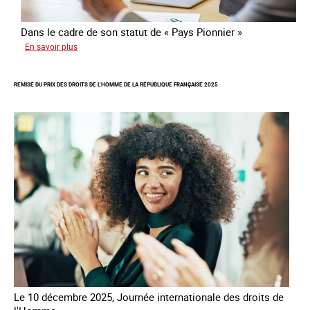
Dans le cadre de son statut de « Pays Pionnier »
sur
En savoir plus
Rapport
d’autoévaluation
REMISE DU PRIX DES DROITS DE L’HOMME DE LA RÉPUBLIQUE FRANÇAISE 2025
de
la
France
-
Alliance
8.7
Le 10 décembre 2025, Journée internationale des droits de