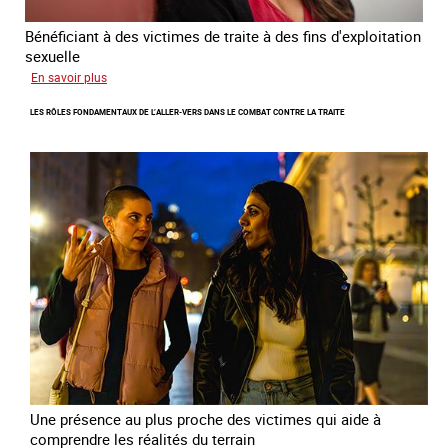
Bénéficiant à des victimes de traite à des fins d'exploitation
sexuelle
sur
En savoir plus
Enquête
LES RÔLES FONDAMENTAUX DE L’ALLER-VERS DANS LE COMBAT CONTRE LA TRAITE
sur
les
parcours
de
sortie
de
la
prostitution
Une présence au plus proche des victimes qui aide à
comprendre les réalités du terrain