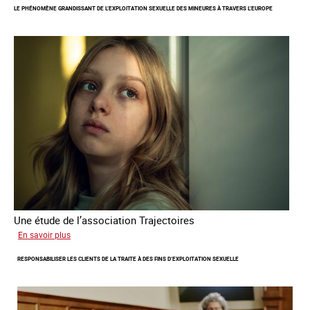
LE PHÉNOMÈNE GRANDISSANT DE L’EXPLOITATION SEXUELLE DES MINEURES À TRAVERS L’EUROPE
de
l'OCRTEH
sur
l'exploitation
sexuelle
en
France
en
2025
Une étude de l’association Trajectoires
sur
En savoir plus
Le
RESPONSABILISER LES CLIENTS DE LA TRAITE À DES FINS D’EXPLOITATION SEXUELLE
phénomène
grandissant
de
l’exploitation