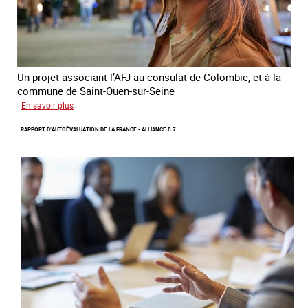
conflit
en
Ukraine
Un projet associant l’AFJ au consulat de Colombie, et à la
commune de Saint-Ouen-sur-Seine
sur
En savoir plus
Protection
RAPPORT D’AUTOÉVALUATION DE LA FRANCE - ALLIANCE 8.7
d’une
communauté
colombienne
à
risque
de
traite