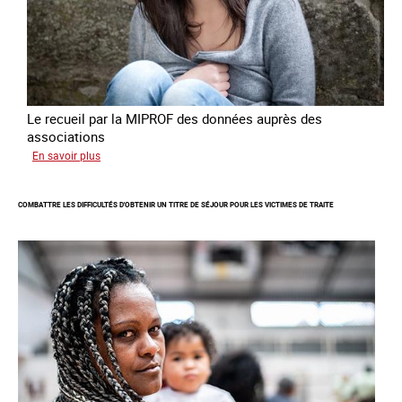
forcée
en
Europe
Le recueil par la MIPROF des données auprès des
associations
sur
En savoir plus
Lancement
de
COMBATTRE LES DIFFICULTÉS D'OBTENIR UN TITRE DE SÉJOUR POUR LES VICTIMES DE TRAITE
l'enquête
2026
sur
les
victimes
de
traite