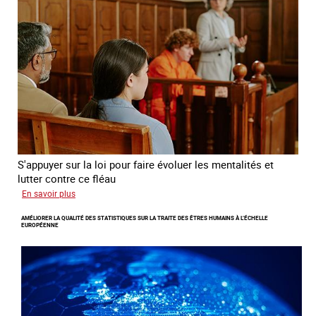
sexuelle
des
mineures
à
travers
l’Europe
S'appuyer sur la loi pour faire évoluer les mentalités et
lutter contre ce fléau
sur
En savoir plus
Responsabiliser
AMÉLIORER LA QUALITÉ DES STATISTIQUES SUR LA TRAITE DES ÊTRES HUMAINS À L’ÉCHELLE
les
EUROPÉENNE
clients
de
la
traite
à
des