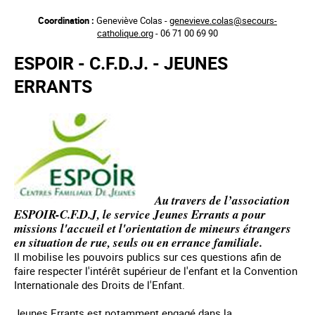
Aller
Coordination :
Geneviève Colas -
genevieve.colas@secours-
au
catholique.org
- 06 71 00 69 90
contenu
principal
ESPOIR - C.F.D.J. - JEUNES
ERRANTS
Au travers de l’association
ESPOIR-C.F.D.J, le service Jeunes Errants a pour
missions l'accueil et l'orientation de mineurs étrangers
en situation de rue, seuls ou en errance familiale.
Il mobilise les pouvoirs publics sur ces questions afin de
faire respecter l'intérêt supérieur de l'enfant et la Convention
Internationale des Droits de l'Enfant.
Jeunes Errants est notamment engagé dans la