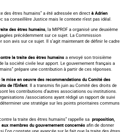
te des êtres humains" a été adressée en direct
à Adrien
 sa conseillère Justice mais le contexte n'est pas idéal.
traite des êtres humains
, la MIPROF a organisé une deuxième
engagées précédemment sur ce sujet. La Commission
on avis sur ce sujet. Il s'agit maintenant de définir le cadre
contre la traite des êtres humains
a envoyé son troisième
 la société civile leur apport. Le gouvernement français a
mains" prépare une contribution à partir de ces réponses.
e la mise en oeuvre des recommandations du Comité des
its de l'Enfant
. Il a transmis fin juin au Comité des droits de
sont les contributions d'autres associations ou institutions.
rganisations /associations ayant rédigé un rapport de suivi
de déterminer une stratégie sur les points prioritaires communs
contre la traite des êtres humains" rappelle sa
proposition,
és aux membres du gouvernement concernés
afin de donner
si l'on constate une avancée sur le fait que la traite des êtres