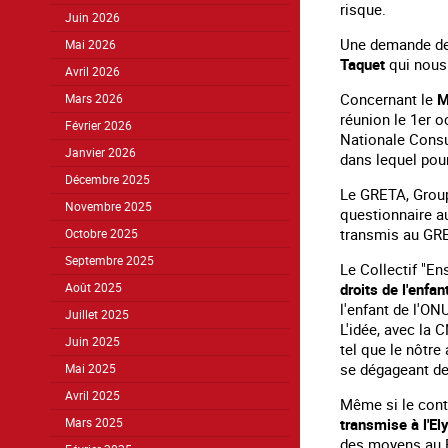
risque.
Juin 2026
Une demande de 
Mai 2026
Taquet
qui nous 
Avril 2026
Concernant le
M
Mars 2026
réunion le 1er 
Février 2026
Nationale Consul
Janvier 2026
dans lequel pour
Décembre 2025
Le GRETA, Gro
Novembre 2025
questionnaire a
transmis au GRET
Octobre 2025
Septembre 2025
Le Collectif "En
droits de l'enfa
Août 2025
l'enfant de l'ON
Juillet 2025
L'idée, avec la 
Juin 2025
tel que le nôtre
se dégageant de
Mai 2025
Avril 2025
Même si le cont
transmise à l'El
Mars 2025
des moyens au Pl