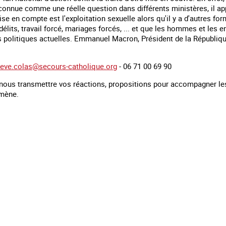
connue comme une réelle question dans différents ministères, il ap
rise en compte est l'exploitation sexuelle alors qu'il y a d'autres f
lits, travail forcé, mariages forcés, ... et que les hommes et les e
 politiques actuelles. Emmanuel Macron, Président de la République
ieve.colas@secours-catholique.org
- 06 71 00 69 90
nous transmettre vos réactions, propositions pour accompagner les v
omène.