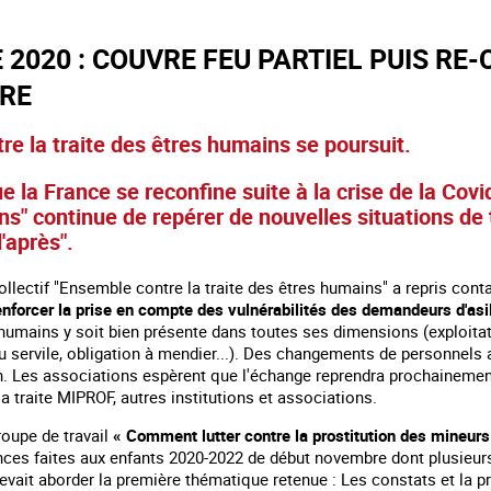
2020 : COUVRE FEU PARTIEL PUIS RE
IRE
tre la traite des êtres humains se poursuit.
e la France se reconfine suite à la crise de la Covi
s" continue de repérer de nouvelles situations de t
'après".
ollectif "Ensemble contre la traite des êtres humains" a repris contac
enforcer la prise en compte des vulnérabilités des demandeurs d'asil
 humains y soit bien présente dans toutes ses dimensions (exploitati
 servile, obligation à mendier...). Des changements de personnels a
n. Les associations espèrent que l'échange reprendra prochainement 
a traite MIPROF, autres institutions et associations.
roupe de travail
« Comment lutter contre la prostitution des mineurs
ences faites aux enfants 2020-2022 de début novembre dont plusieur
 devait aborder la première thématique retenue : Les constats et la p