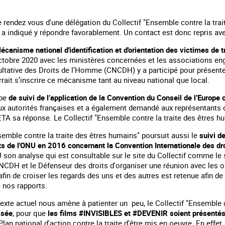
rendez vous d'une délégation du Collectif "Ensemble contre la trai
a indiqué y répondre favorablement. Un contact est donc repris avec
écanisme national d'identification et d'orientation des victimes de 
octobre 2020 avec les ministères concernées et les associations 
tative des Droits de l'Homme (CNCDH) y a participé pour présenter s
rait s’inscrire ce mécanisme tant au niveau national que local.
upe
de suivi de l’application de la Convention du Conseil de l’Europe 
ux autorités françaises et a également demandé aux représentants de
A sa réponse. Le Collectif "Ensemble contre la traite des êtres hu
semble contre la traite des êtres humains" poursuit aussi le
suivi d
nts de l'ONU en 2016 concernant la Convention Internationale des dro
U son analyse qui est consultable sur le site du Collectif comme le 
CNCDH et le Défenseur des droits d'organiser une réunion avec les o
 afin de croiser les regards des uns et des autres est retenue afin 
 nos rapports.
exte actuel nous amène à patienter un peu, le Collectif "Ensemble 
ysée
, pour que
les films #INVISIBLES et #DEVENIR soient présent
an national d'action contre la traite d'être mis en oeuvre. En effet, 