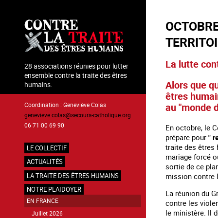
Aller
au
OCTOBRE 
contenu
principal
TERRITO
La lutte con
28 associations réunies pour lutter
ensemble contre la traite des êtres
Alors que qu
humains.
êtres humain
au "monde d
Coordination : Geneviève Colas
genevieve.colas@secours-catholique.org
06 71 00 69 90
En octobre, le C
prépare pour
" r
traite des êtres
LE COLLECTIF
Navigation
mariage forcé ou
ACTUALITÉS
sortie de ce pla
principale
mission contre l
LA TRAITE DES ÊTRES HUMAINS
NOTRE PLAIDOYER
La réunion du G
EN FRANCE
contre les viol
le ministère. Il
Juillet 2026