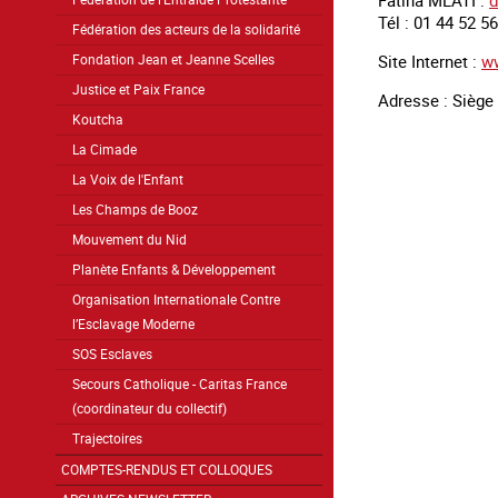
Fatiha MLATI :
d
Tél : 01 44 52 5
Fédération des acteurs de la solidarité
Site Internet :
w
Fondation Jean et Jeanne Scelles
Justice et Paix France
Adresse : Siège 
Koutcha
La Cimade
La Voix de l'Enfant
Les Champs de Booz
Mouvement du Nid
Planète Enfants & Développement
Organisation Internationale Contre
l’Esclavage Moderne
SOS Esclaves
Secours Catholique - Caritas France
(coordinateur du collectif)
Trajectoires
COMPTES-RENDUS ET COLLOQUES