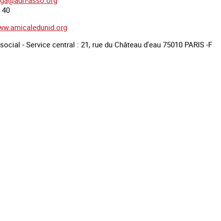
ga@adn-asso.org
6 40
ww.amicaledunid.org
social - Service central : 21, rue du Château d'eau 75010 PARIS -F