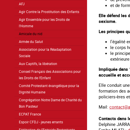
AFJ
et de form
Agir Contre la Prostitution des Enfants
Elle défend les 
Agir Ensemble pour les Droits de
sexisme.
l'Homme
Les principes qu
Amicale du nid
l'égalité
Armée du Salut
le corps 
Association pour la Réadaptation
le princip
Sociale
extérieure
Aux Captifs, la libération
Impliquée dans 
Conseil Français des Associations pour
accueille et ac
les Droits de l’Enfant
Elle conduit une
Comité Protestant évangélique pour la
formation des ac
Dignité Humaine
policiers-ères et
Congrégation Notre Dame de Charité du
Mail:
contact@a
Bon Pasteur
ECPAT France
Contacts dans le
Espoir CFDJ - jeunes errants
Delphine JARR
Fédération de l’Entraide Protestante