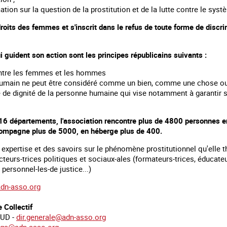
ation sur la question de la prostitution et de la lutte contre le syst
droits des femmes et s'inscrit dans le refus de toute forme de disc
i guident son action sont les principes républicains suivants :
 entre les femmes et les hommes
humain ne peut être considéré comme un bien, comme une chose ou 
e de dignité de la personne humaine qui vise notamment à garantir s
16 départements, l'association rencontre plus de 4800 personnes en
compagne plus de 5000, en héberge plus de 400.
 expertise et des savoirs sur le phénomène prostitutionnel qu'elle t
teurs-trices politiques et sociaux-ales (formateurs-trices, éducateur
 personnel-les-de justice...)
dn-asso.org
 Collectif
AUD -
dir.generale@adn-asso.org