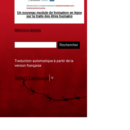
n human
Un nouveau module de formation en ligne
Raising awareness on the sid
sur la traite des êtres humains
sporting event
Mentions légales
Rechercher
Traduction automatique à partir de la
version française
Select Language
▼