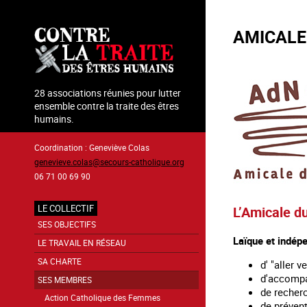
Aller
au
AMICALE
contenu
principal
28 associations réunies pour lutter
ensemble contre la traite des êtres
humains.
Coordination : Geneviève Colas
genevieve.colas@secours-catholique.org
06 71 00 69 90
LE COLLECTIF
L’Amicale d
Navigation
SES OBJECTIFS
Laïque et indépe
principale
LE TRAVAIL EN RÉSEAU
SA CHARTE
d' "aller 
d'accompag
SES MEMBRES
de recherc
Action Catholique des Femmes
de pré