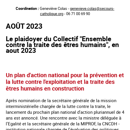
Aller
Coordination :
Geneviève Colas -
genevieve.colas@secours-
au
catholique.org
- 06 71 00 69 90
contenu
principal
AOÛT 2023
Le plaidoyer du Collectif "Ensemble
contre la traite des êtres humains", en
aout 2023
Un plan d'action national pour la prévention et
la lutte contre l'exploitation et la traite des
êtres humains en construction
Après nomination de la secrétaire générale de la mission
interministérielle chargée de la lutte contre la traite, le
lancement du prochain plan national d'action pluriannuel de 4
ans est annoncé. Une rencontre avec la ministre déléguée à
l'Egalité et la secrétaire générale de la MIPROF, la CNCDH -
institution nationale chargée de l'évaluation des politiques