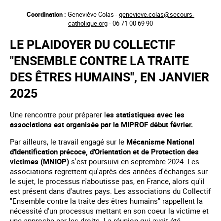
Aller
Coordination :
Geneviève Colas -
genevieve.colas@secours-
au
catholique.org
- 06 71 00 69 90
contenu
principal
LE PLAIDOYER DU COLLECTIF
"ENSEMBLE CONTRE LA TRAITE
DES ÊTRES HUMAINS", EN JANVIER
2025
Une rencontre pour préparer l
es statistiques avec les
associations est organisée par la MIPROF début février.
Par ailleurs, le travail engagé sur le
Mécanisme National
d'Identification précoce, d'Orientation et de Protection des
victimes (MNIOP)
s'est poursuivi en septembre 2024. Les
associations regrettent qu'après des années d'échanges sur
le sujet, le processus n'aboutisse pas, en France, alors qu'il
est présent dans d'autres pays. Les associations du Collectif
"Ensemble contre la traite des êtres humains" rappellent la
nécessité d'un processus mettant en son coeur la victime et
une approche par les droits. La réunion qui avait été