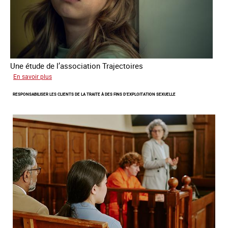
Une étude de l’association Trajectoires
sur
En savoir plus
Le
RESPONSABILISER LES CLIENTS DE LA TRAITE À DES FINS D’EXPLOITATION SEXUELLE
phénomène
grandissant
de
l’exploitation
sexuelle
des
mineures
à
travers
l’Europe