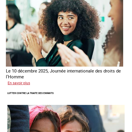
Alliance
8.7
Le 10 décembre 2025, Journée internationale des droits de
l'Homme
sur
En savoir plus
Remise
LUTTER CONTRE LA TRAITE DES ENFANTS
du
Prix
des
droits
de
l’Homme
de