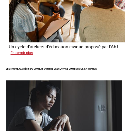
Un cycle d’ateliers d’éducation civique proposé par l’AFJ
sur
En savoir plus
Etre
femme
LES NOUVEAUX DÉFIS DU COMBAT CONTRE L’ESCLAVAGE DOMESTIQUE EN FRANCE
étrangère
victime
de
traite
et
citoyenne