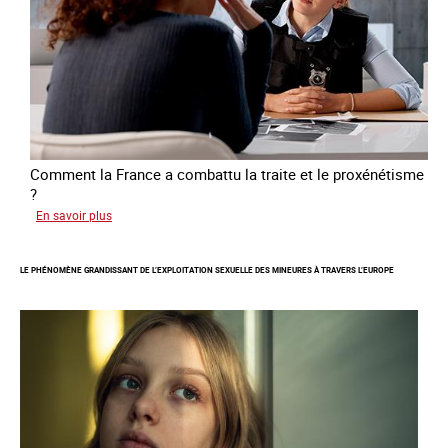
victimes
de
traite
Comment la France a combattu la traite et le proxénétisme
?
sur
En savoir plus
Le
regard
LE PHÉNOMÈNE GRANDISSANT DE L’EXPLOITATION SEXUELLE DES MINEURES À TRAVERS L’EUROPE
de
l'OCRTEH
sur
l'exploitation
sexuelle
en
France
en
2025