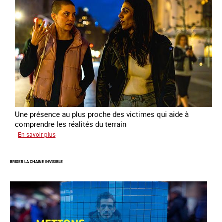
sortie
de
la
prostitution
Une présence au plus proche des victimes qui aide à
comprendre les réalités du terrain
sur
En savoir plus
Les
rôles
BRISER LA CHAINE INVISIBLE
fondamentaux
de
l’aller-
vers
dans
le