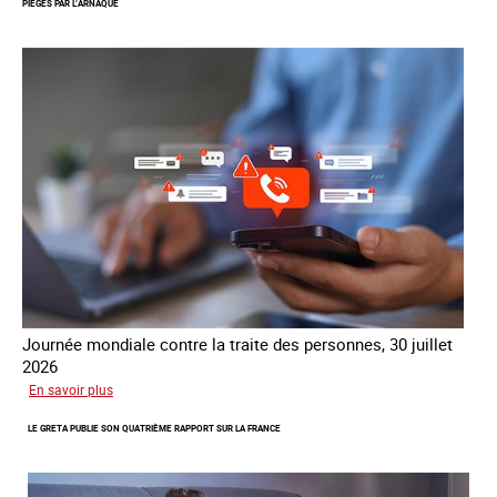
PIÉGÉS PAR L’ARNAQUE
mondial
contre
la
traite
COATNET
Journée mondiale contre la traite des personnes, 30 juillet
2026
sur
En savoir plus
Piégés
LE GRETA PUBLIE SON QUATRIÈME RAPPORT SUR LA FRANCE
par
l’arnaque