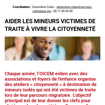
Aller
Coordination :
Geneviève Colas -
genevieve.colas@secours-
au
catholique.org
- 06 71 00 69 90
contenu
principal
AIDER LES MINEURS VICTIMES DE
TRAITE À VIVRE LA CITOYENNETÉ
Chaque année, l’OICEM enlien avec des
associations et foyers de l'enfance organise
des ateliers « citoyenneté » à destination de
mineurs isolés qui ont été victimes de traite
lors de leur parcours migratoire. L’objectif
principal est de leur donner les clefs pour