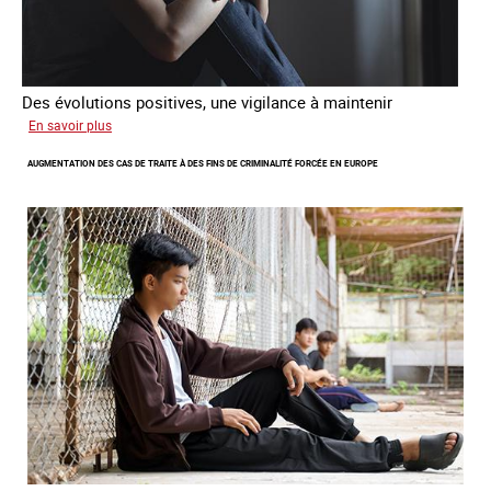
Des évolutions positives, une vigilance à maintenir
sur
En savoir plus
Les
AUGMENTATION DES CAS DE TRAITE À DES FINS DE CRIMINALITÉ FORCÉE EN EUROPE
nouveaux
défis
du
combat
contre
l’esclavage
domestique
en
France