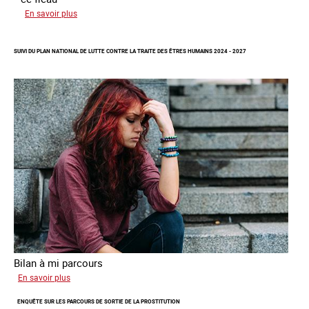
sur
En savoir plus
Améliorer
la
SUIVI DU PLAN NATIONAL DE LUTTE CONTRE LA TRAITE DES ÊTRES HUMAINS 2024 - 2027
qualité
des
statistiques
sur
la
traite
des
êtres
humains
à
l’échelle
européenne
Bilan à mi parcours
sur
En savoir plus
Suivi
ENQUÊTE SUR LES PARCOURS DE SORTIE DE LA PROSTITUTION
du