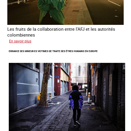
Les fruits de la collaboration entre l'AFJ et les autorités
colombiennes
sur
En savoir plus
Combattre
ERRANCE DES MINEUR·ES VICTIMES DE TRAITE DES ÊTRES HUMAINS EN EUROPE
la
traite
en
partenariat
avec
la
Colombie