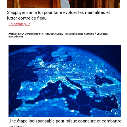
S'appuyer sur la loi pour faire évoluer les mentalités et
lutter contre ce fléau
sur
En savoir plus
Responsabiliser
AMÉLIORER LA QUALITÉ DES STATISTIQUES SUR LA TRAITE DES ÊTRES HUMAINS À L’ÉCHELLE
les
EUROPÉENNE
clients
de
la
traite
à
des
fins
d’exploitation
sexuelle
Une étape indispensable pour mieux connaitre et combattre
ce fléau