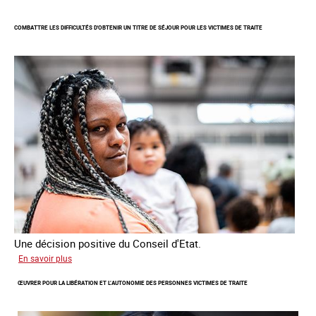
Lancement
de
COMBATTRE LES DIFFICULTÉS D'OBTENIR UN TITRE DE SÉJOUR POUR LES VICTIMES DE TRAITE
l'enquête
2026
sur
les
victimes
de
traite
Une décision positive du Conseil d'Etat.
sur
En savoir plus
Combattre
ŒUVRER POUR LA LIBÉRATION ET L’AUTONOMIE DES PERSONNES VICTIMES DE TRAITE
les
difficultés
d'obtenir