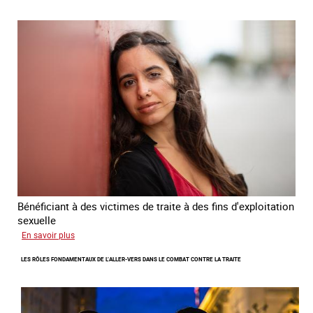
Plan
national
de
lutte
contre
la
traite
des
êtres
humains
2024
-
2027
Bénéficiant à des victimes de traite à des fins d'exploitation
sexuelle
sur
En savoir plus
Enquête
LES RÔLES FONDAMENTAUX DE L’ALLER-VERS DANS LE COMBAT CONTRE LA TRAITE
sur
les
parcours
de