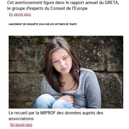
Cet avertissement figure dans le rapport annuel du GRETA,
le groupe d’experts du Conseil de l’Europe
sur
En savoir plus
Augmentation
LANCEMENT DE L'ENQUÊTE 2026 SUR LES VICTIMES DE TRAITE
des
cas
de
traite
à
des
fins
de
criminalité
forcée
en
Europe
Le recueil par la MIPROF des données auprès des
associations
sur
En savoir plus