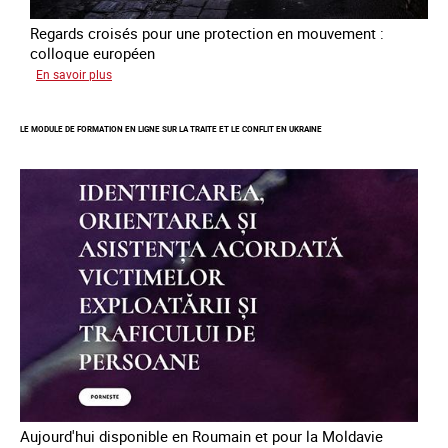
Regards croisés pour une protection en mouvement :
colloque européen
sur
En savoir plus
Errance
des
LE MODULE DE FORMATION EN LIGNE SUR LA TRAITE ET LE CONFLIT EN UKRAINE
mineur·es
victimes
de
traite
des
êtres
humains
en
Europe
Aujourd'hui disponible en Roumain et pour la Moldavie