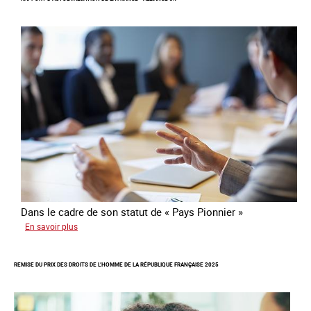
d’une
communauté
colombienne
à
risque
de
traite
Dans le cadre de son statut de « Pays Pionnier »
sur
En savoir plus
Rapport
d’autoévaluation
REMISE DU PRIX DES DROITS DE L’HOMME DE LA RÉPUBLIQUE FRANÇAISE 2025
de
la
France
-