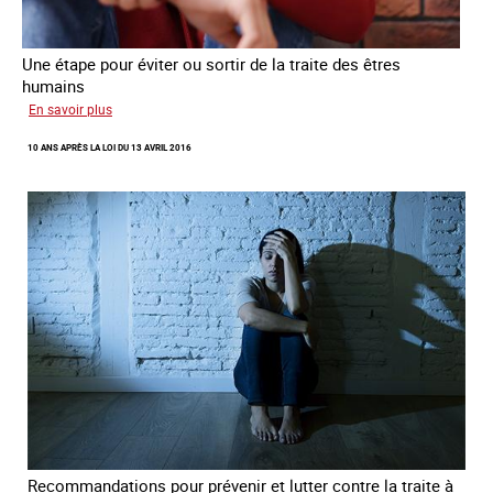
Une étape pour éviter ou sortir de la traite des êtres
humains
sur
En savoir plus
Recréer
10 ANS APRÈS LA LOI DU 13 AVRIL 2016
du
lien
avec
des
jeunes
en
errance
Recommandations pour prévenir et lutter contre la traite à