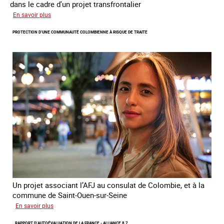
dans le cadre d'un projet transfrontalier
sur
En savoir plus
Le
PROTECTION D’UNE COMMUNAUTÉ COLOMBIENNE À RISQUE DE TRAITE
module
de
formation
en
ligne
sur
la
traite
et
le
conflit
en
Ukraine
Un projet associant l’AFJ au consulat de Colombie, et à la
commune de Saint-Ouen-sur-Seine
sur
En savoir plus
Protection
RAPPORT D’AUTOÉVALUATION DE LA FRANCE - ALLIANCE 8.7