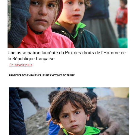
la
République
française
2025
Une association lauréate du Prix des droits de l'Homme de
la République française
sur
En savoir plus
Lutter
PROTÉGER DES ENFANTS ET JEUNES VICTIMES DE TRAITE
contre
la
traite
des
enfants