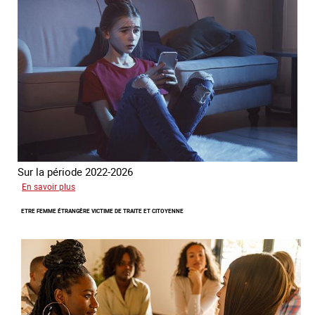
Sur la période 2022-2026
sur
En savoir plus
Le
ETRE FEMME ÉTRANGÈRE VICTIME DE TRAITE ET CITOYENNE
GRETA
publie
son
quatrième
rapport
sur
la
France