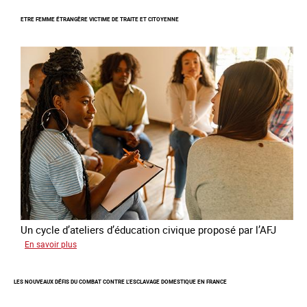
Le
ETRE FEMME ÉTRANGÈRE VICTIME DE TRAITE ET CITOYENNE
GRETA
publie
son
quatrième
rapport
sur
la
France
Un cycle d’ateliers d’éducation civique proposé par l’AFJ
sur
En savoir plus
Etre
femme
LES NOUVEAUX DÉFIS DU COMBAT CONTRE L’ESCLAVAGE DOMESTIQUE EN FRANCE
étrangère
victime