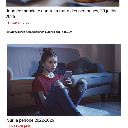
Journée mondiale contre la traite des personnes, 30 juillet
2026
sur
En savoir plus
Piégés
LE GRETA PUBLIE SON QUATRIÈME RAPPORT SUR LA FRANCE
par
l’arnaque
Sur la période 2022-2026
sur
En savoir plus