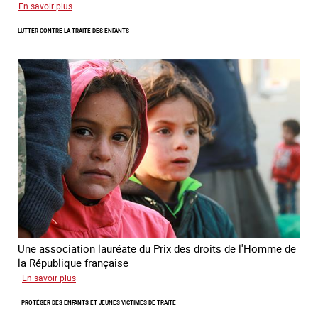
sur
En savoir plus
Remise
LUTTER CONTRE LA TRAITE DES ENFANTS
du
Prix
des
droits
de
l’Homme
de
la
République
française
2025
Une association lauréate du Prix des droits de l'Homme de
la République française
sur
En savoir plus
Lutter
PROTÉGER DES ENFANTS ET JEUNES VICTIMES DE TRAITE
contre