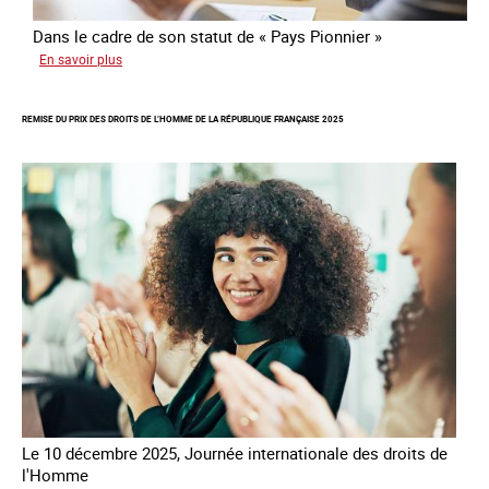
Dans le cadre de son statut de « Pays Pionnier »
sur
En savoir plus
Rapport
d’autoévaluation
REMISE DU PRIX DES DROITS DE L’HOMME DE LA RÉPUBLIQUE FRANÇAISE 2025
de
la
France
-
Alliance
8.7
Le 10 décembre 2025, Journée internationale des droits de
l'Homme