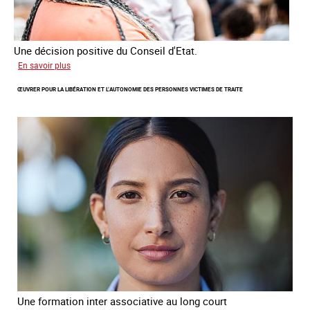
Une décision positive du Conseil d'Etat.
sur
En savoir plus
Combattre
ŒUVRER POUR LA LIBÉRATION ET L’AUTONOMIE DES PERSONNES VICTIMES DE TRAITE
les
difficultés
d'obtenir
un
titre
de
séjour
pour
les
victimes
de
traite
Une formation inter associative au long court