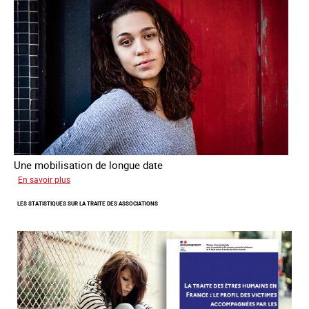
de
traite
Une mobilisation de longue date
sur
En savoir plus
L'investissement
LES STATISTIQUES SUR LA TRAITE DES ASSOCIATIONS
de
l’Ofpra
dans
la
lutte
contre
la
traite