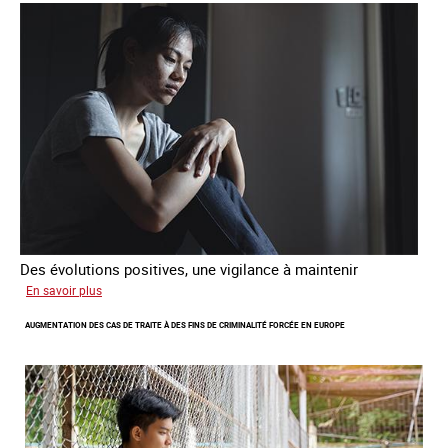
de
traite
et
citoyenne
Des évolutions positives, une vigilance à maintenir
sur
En savoir plus
Les
AUGMENTATION DES CAS DE TRAITE À DES FINS DE CRIMINALITÉ FORCÉE EN EUROPE
nouveaux
défis
du
combat
contre
l’esclavage