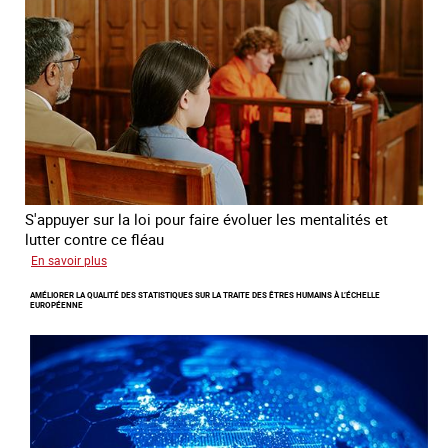
des
mineures
à
travers
l’Europe
S'appuyer sur la loi pour faire évoluer les mentalités et
lutter contre ce fléau
sur
En savoir plus
Responsabiliser
AMÉLIORER LA QUALITÉ DES STATISTIQUES SUR LA TRAITE DES ÊTRES HUMAINS À L’ÉCHELLE
les
EUROPÉENNE
clients
de
la
traite
à
des
fins