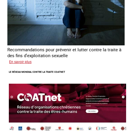
Recommandations pour prévenir et lutter contre la traite à
des fins d'exploitation sexuelle
sur
En savoir plus
10
LE RÉSEAU MONDIAL CONTRE LA TRAITE COATNET
ans
après
la
loi
du
13
avril
2016