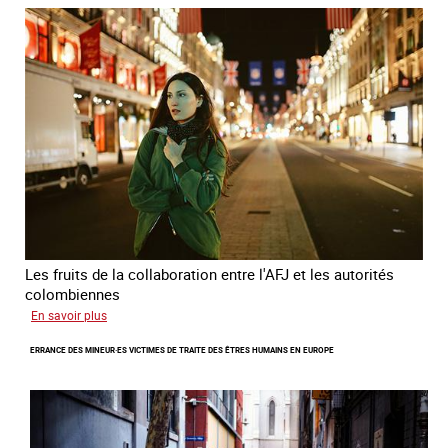
invisible
Les fruits de la collaboration entre l'AFJ et les autorités
colombiennes
sur
En savoir plus
Combattre
ERRANCE DES MINEUR·ES VICTIMES DE TRAITE DES ÊTRES HUMAINS EN EUROPE
la
traite
en
partenariat
avec