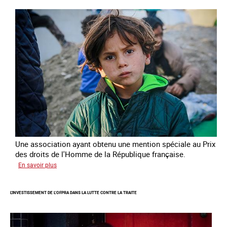
la
traite
des
enfants
Une association ayant obtenu une mention spéciale au Prix
des droits de l'Homme de la République française.
sur
En savoir plus
Protéger
des
L'INVESTISSEMENT DE L’OFPRA DANS LA LUTTE CONTRE LA TRAITE
enfants
et
jeunes
victimes