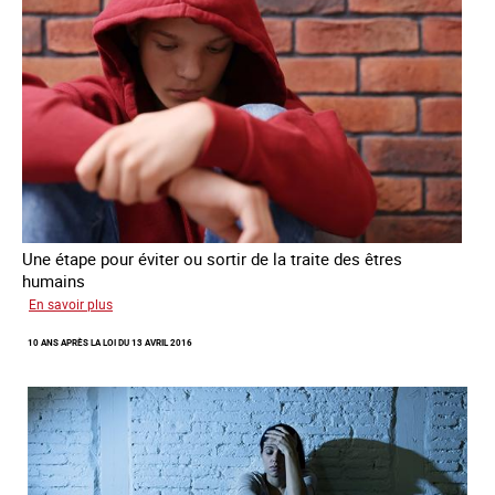
Une étape pour éviter ou sortir de la traite des êtres
humains
sur
En savoir plus
Recréer
10 ANS APRÈS LA LOI DU 13 AVRIL 2016
du
lien
avec
des
jeunes
en
errance