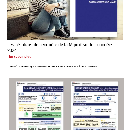
Les résultats de l'enquête de la Miprof sur les données
2024
sur
En savoir plus
Les
DONNÉES STATISTIQUES ADMINISTRATIVES SUR LA TRAITE DES ÊTRES HUMAINS
statistiques
sur
la
traite
des
associations