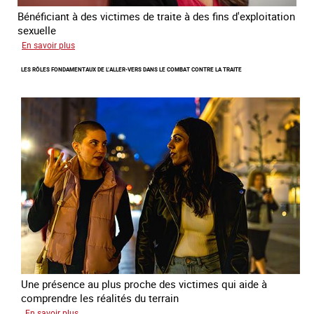
Bénéficiant à des victimes de traite à des fins d'exploitation
sexuelle
sur
En savoir plus
Enquête
LES RÔLES FONDAMENTAUX DE L’ALLER-VERS DANS LE COMBAT CONTRE LA TRAITE
sur
les
parcours
de
sortie
de
la
prostitution
Une présence au plus proche des victimes qui aide à
comprendre les réalités du terrain
sur
En savoir plus