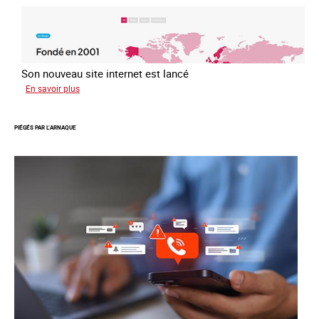
Son nouveau site internet est lancé
sur
En savoir plus
Le
réseau
PIÉGÉS PAR L’ARNAQUE
mondial
contre
la
traite
COATNET