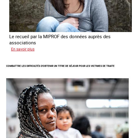
en
Europe
Le recueil par la MIPROF des données auprès des
associations
sur
En savoir plus
Lancement
de
COMBATTRE LES DIFFICULTÉS D'OBTENIR UN TITRE DE SÉJOUR POUR LES VICTIMES DE TRAITE
l'enquête
2026
sur
les
victimes
de
traite