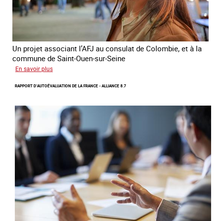
en
Ukraine
Un projet associant l’AFJ au consulat de Colombie, et à la
commune de Saint-Ouen-sur-Seine
sur
En savoir plus
Protection
RAPPORT D’AUTOÉVALUATION DE LA FRANCE - ALLIANCE 8.7
d’une
communauté
colombienne
à
risque
de
traite