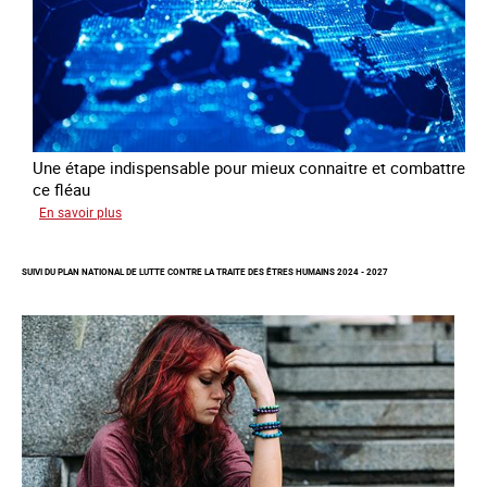
d’exploitation
sexuelle
Une étape indispensable pour mieux connaitre et combattre
ce fléau
sur
En savoir plus
Améliorer
la
SUIVI DU PLAN NATIONAL DE LUTTE CONTRE LA TRAITE DES ÊTRES HUMAINS 2024 - 2027
qualité
des
statistiques
sur
la
traite
des
êtres
humains
à