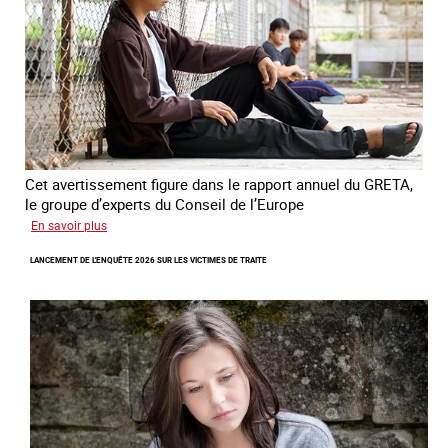
domestique
en
France
Cet avertissement figure dans le rapport annuel du GRETA,
le groupe d’experts du Conseil de l’Europe
sur
En savoir plus
Augmentation
LANCEMENT DE L'ENQUÊTE 2026 SUR LES VICTIMES DE TRAITE
des
cas
de
traite
à
des
fins
de
criminalité
forcée