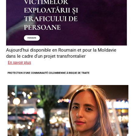
en
Europe
Aujourd'hui disponible en Roumain et pour la Moldavie
dans le cadre d'un projet transfrontalier
sur
En savoir plus
Le
PROTECTION D’UNE COMMUNAUTÉ COLOMBIENNE À RISQUE DE TRAITE
module
de
formation
en
ligne
sur
la
traite
et
le
conflit