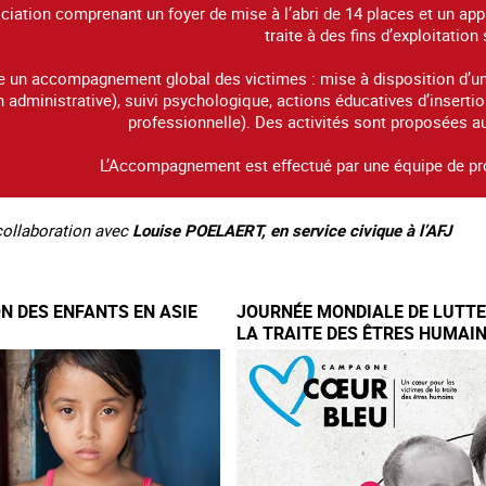
ciation comprenant un foyer de mise à l’abri de 14 places et un a
traite à des fins d’exploitation
e un accompagnement global des victimes : mise à disposition d’un 
n administrative), suivi psychologique, actions éducatives d’insert
professionnelle). Des activités sont proposées a
L’Accompagnement est effectué par une équipe de pr
 collaboration avec
Louise POELAERT, en service civique à l’AFJ
ON DES ENFANTS EN ASIE
JOURNÉE MONDIALE DE LUTT
LA TRAITE DES ÊTRES HUMAI