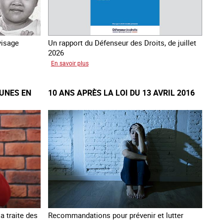
visage
Un rapport du Défenseur des Droits, de juillet
2026
sur
En savoir plus
Mieux
protéger
EUNES EN
10 ANS APRÈS LA LOI DU 13 AVRIL 2016
les
mineurs
victimes
de
traite
des
êtres
humains
a traite des
Recommandations pour prévenir et lutter