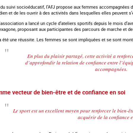
u suivi socioéducatif, l’AFJ propose aux femmes accompagnées des a
idien et de les ouvrir à des activités dans lesquelles elles peuvent 
’association a lancé un cycle d’ateliers sportifs depuis le mois d’avr
hexagone, proposant aux participantes des parcours de marche et de
 été une réussite. Les femmes se sont impliquées et se sont montré
En plus du plaisir partagé, cette activité a renforc
d’approfondir la relation de confiance entre l’équ
accompagnées.
mme vecteur de bien-être et de confiance en soi
 en marge des
Information aux personnes exilées.
#Invisibles : Traite d
portifs
Le sport est un excellent moyen pour renforcer le bien-êt
acquérir de la confiance e