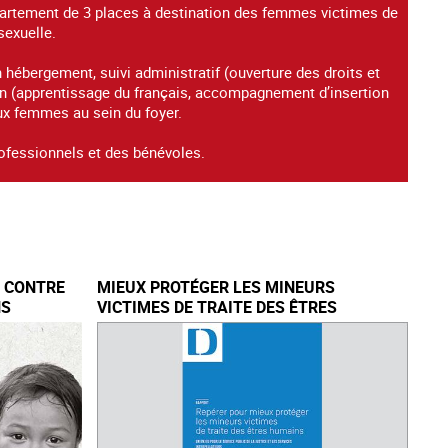
ppartement de 3 places à destination des femmes victimes de
 sexuelle.
hébergement, suivi administratif (ouverture des droits et
ion (apprentissage du français, accompagnement d’insertion
ux femmes au sein du foyer.
ofessionnels et des bénévoles.
E CONTRE
MIEUX PROTÉGER LES MINEURS
NS
VICTIMES DE TRAITE DES ÊTRES
HUMAINS