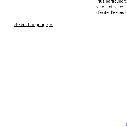
Plus particulièr
ville. Enfin, Le
Traduction automatique à partir de la
d’éviter l’excès 
version française
Select Language
▼