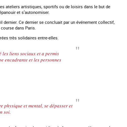
teliers artistiques, sportifs ou de loisirs dans le but de
s’épanouir et s’autonomiser.
il dernier. Ce dernier se concluait par un événement collectif,
 course dans Paris.
es très solidaires entre-elles.
é les liens sociaux et a permis
ipe encadrante et les personnes
es mineurs en France
#Devenir : l'accompagnement des mineurs
Les nouveaux
victime de traite
re physique et mental, se dépasser et
n soi.