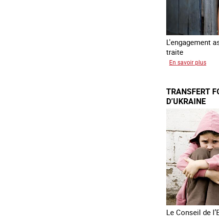
L'engagement ass
traite
sur
En savoir plus
L'exp
des
TRANSFERT F
enfa
D’UKRAINE
en
Asie
du
sud
est
Le Conseil de l’