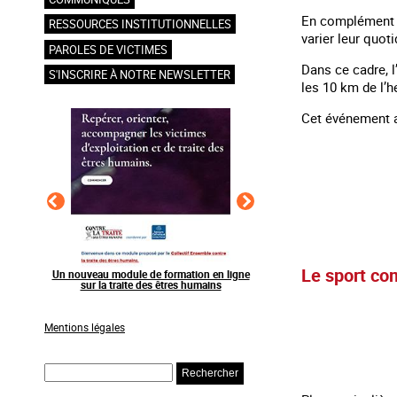
En complément d
RESSOURCES INSTITUTIONNELLES
varier leur quot
PAROLES DE VICTIMES
Dans ce cadre, l
S'INSCRIRE À NOTRE NEWSLETTER
les 10 km de l’
Cet événement a
Le sport co
en ligne
Raising awareness on the sidelines of major
Agir contre l’exploitation
ns
sporting events
grands événements s
Mentions légales
Rechercher