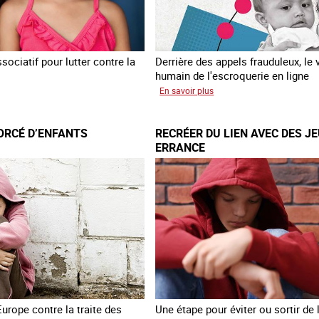
ociatif pour lutter contre la
Derrière des appels frauduleux, le 
humain de l'escroquerie en ligne
sur
En savoir plus
loitation
Journée
mondiale
ORCÉ D’ENFANTS
RECRÉER DU LIEN AVEC DES J
nts
de
ERRANCE
lutte
contre
la
traite
des
êtres
humains
Europe contre la traite des
Une étape pour éviter ou sortir de l