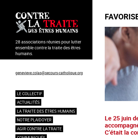
Aller
au
FAVORISE
contenu
principal
28 associations réunies pour lutter
ensemble contre la traite des êtres
humains.
Coordination : Geneviève Colas
genevieve.colas@secours-catholique.org
06 71 00 69 90
LE COLLECTIF
Navigation
ACTUALITÉS
principale
LA TRAITE DES ÊTRES HUMAINS
Le 25 juin d
NOTRE PLAIDOYER
accompagnée
AGIR CONTRE LA TRAITE
C’était la c
COMMUNIQUÉS