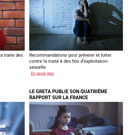
traite
des
êtres
humains
a traite des
Recommandations pour prévenir et lutter
contre la traite à des fins d'exploitation
sexuelle
sur
En savoir plus
10
ans
LE GRETA PUBLIE SON QUATRIÈME
après
RAPPORT SUR LA FRANCE
la
loi
du
13
avril
2016