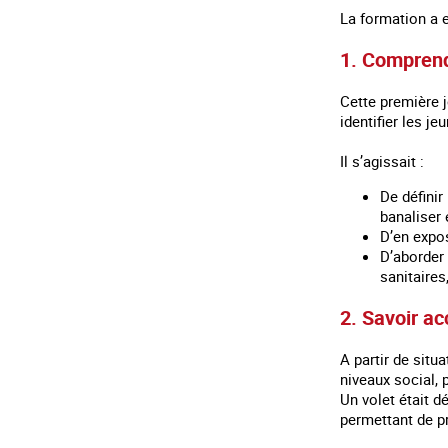
La formation a e
1. Comprend
Cette première j
identifier les je
Il s’agissait :
De définir
banaliser
D’en expos
D’aborder
sanitaires
2. Savoir ac
A partir de situ
niveaux social, 
Un volet était d
permettant de pr