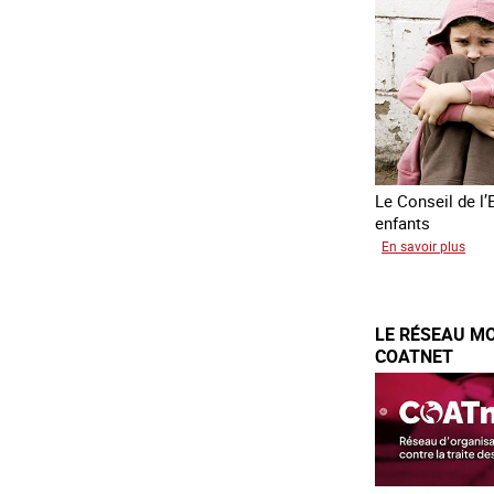
sud
est
Le Conseil de l’
enfants
sur
En savoir plus
Tran
forc
d’en
LE RÉSEAU MO
d’Uk
COATNET