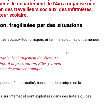
mène, le département de l'Ain a organisé une
 des travailleurs sociaux, des infirmières,
eur scolaire.
n, fragilisées par des situations
cultés sociaux-économiques et familiales qui les ont amenées
stable, le changement de référents
les à la prostitution. Elles y voient
té et de gain économique.
es mineurs en France
#Devenir : l'accompagnement des mineurs
Les nouveaux
victime de traite
s jeunes à la sexualité, banalisant la pratique de la
es sur Internet et sont exploitées dans des hôtels ou des