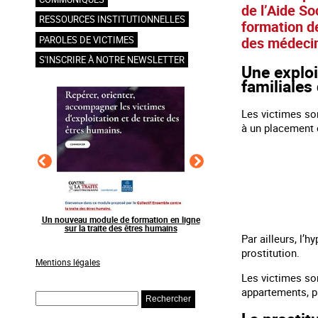
de l’Aide So
RESSOURCES INSTITUTIONNELLES
formation de
des médecin
PAROLES DE VICTIMES
S'INSCRIRE À NOTRE NEWSLETTER
Une exploi
familiales 
Les victimes so
à un placement 
en ligne
Raising awareness on the sidelines of major
Agir contre l’exploitation
ns
sporting events
grands événements s
Par ailleurs, l’h
prostitution.
Mentions légales
Les victimes son
appartements, p
Rechercher