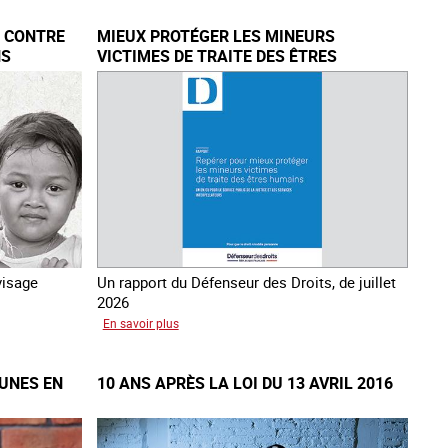
E CONTRE
MIEUX PROTÉGER LES MINEURS
NS
VICTIMES DE TRAITE DES ÊTRES
HUMAINS
visage
Un rapport du Défenseur des Droits, de juillet
2026
sur
En savoir plus
Mieux
protéger
EUNES EN
10 ANS APRÈS LA LOI DU 13 AVRIL 2016
les
mineurs
victimes
de