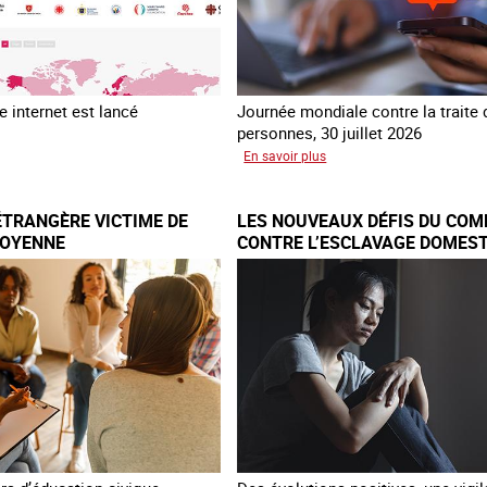
 internet est lancé
Journée mondiale contre la traite
personnes, 30 juillet 2026
sur
En savoir plus
au
Piégés
ial
par
ÉTRANGÈRE VICTIME DE
LES NOUVEAUX DÉFIS DU COM
re
l’arnaque
TOYENNE
CONTRE L’ESCLAVAGE DOMEST
FRANCE
e
TNET