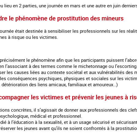
u lieu en 2 parties, une journée en mars et une autre en juin dernie
re le phénomène de prostitution des mineurs
ournée était destinée à sensibiliser les professionnels sur les réalit
unes à risque ou les victimes.
 précisément le phénomène afin que les participants puissent l’abor
 en l’associant à des termes comme le michetonnage ou l’escortin
er les causes liées au contexte sociétal et aux vulnérabilités des 
 les conséquences psychiques, physiques et sociales sur les victi
, détérioration des liens amicaux, familiaux et amoureux…)
compagner les victimes et prévenir les jeunes à ri
ations concrètes, il s’agissait de donner aux professionnels des cle
psychologique, médical et professionnel.
édié à l’éducation à la sexualité, et à un usage sécurisé et sécur
éserver les jeunes avant qu’ils ne soient confrontés à la prostitutio