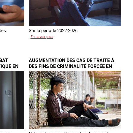
 des
Sur la période 2022-2026
sur
En savoir plus
Le
GRETA
publie
BAT
AUGMENTATION DES CAS DE TRAITE À
son
IQUE EN
DES FINS DE CRIMINALITÉ FORCÉE EN
quatrième
EUROPE
rapport
sur
la
France