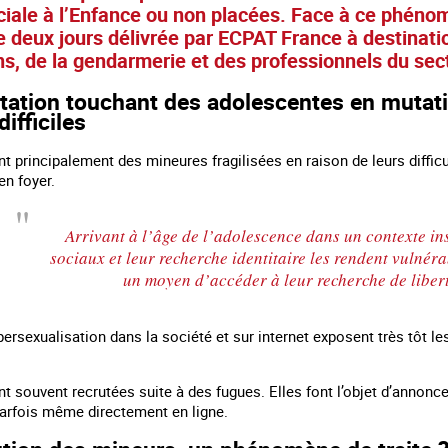
ciale à l’Enfance ou non placées. Face à ce phéno
 deux jours délivrée par ECPAT France à destination
s, de la gendarmerie et des professionnels du sect
tation touchant des adolescentes en mutatio
difficiles
nt principalement des mineures fragilisées en raison de leurs diffi
en foyer.
Arrivant à l’âge de l’adolescence dans un contexte in
sociaux et leur recherche identitaire les rendent vulnérab
un moyen d’accéder à leur recherche de liber
 en marge des
Information aux personnes exilées.
#Invisibles : Traite d
portifs
ypersexualisation dans la société et sur internet exposent très tôt le
t souvent recrutées suite à des fugues. Elles font l’objet d’annonc
arfois même directement en ligne.