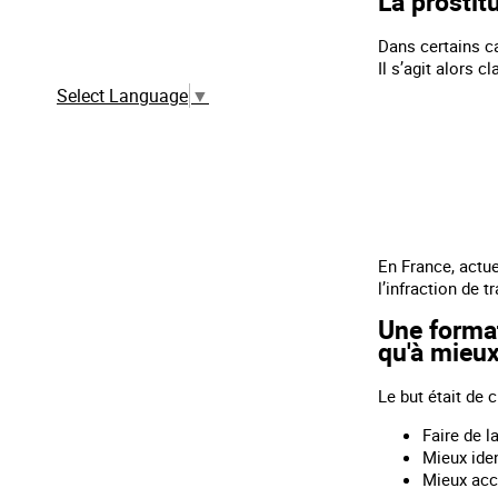
La prostit
Traduction automatique à partir de la
Dans certains ca
version française
Il s’agit alors c
Select Language
▼
En France, actue
l’infraction de 
Une format
qu'à mieux
Le but était de 
Faire de l
Mieux iden
Mieux acc