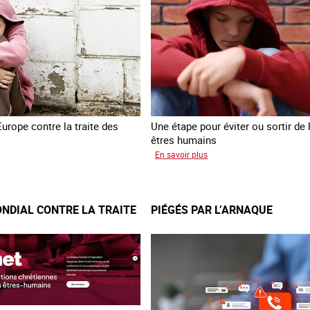
traite
des
êtres
humains
Europe contre la traite des
Une étape pour éviter ou sortir de l
êtres humains
sur
En savoir plus
sfert
Recréer
é
du
fants
lien
NDIAL CONTRE LA TRAITE
PIÉGÉS PAR L’ARNAQUE
raine
avec
des
jeunes
en
errance