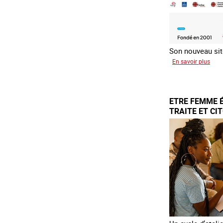
Son nouveau site
sur
En savoir plus
Le
rése
mond
ETRE FEMME 
cont
TRAITE ET CI
la
trait
COA