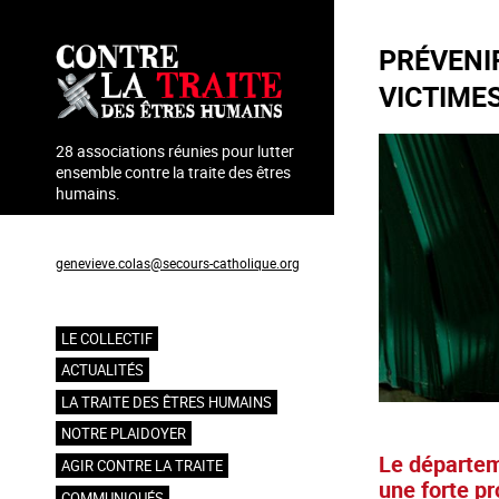
Aller
au
PRÉVENI
contenu
principal
VICTIME
28 associations réunies pour lutter
ensemble contre la traite des êtres
humains.
Coordination : Geneviève Colas
genevieve.colas@secours-catholique.org
06 71 00 69 90
LE COLLECTIF
Navigation
ACTUALITÉS
principale
LA TRAITE DES ÊTRES HUMAINS
NOTRE PLAIDOYER
Le départem
AGIR CONTRE LA TRAITE
une forte p
COMMUNIQUÉS