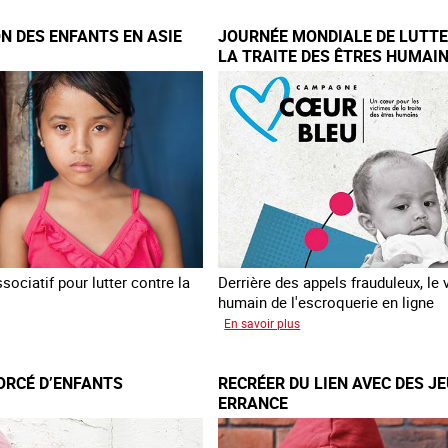
ON DES ENFANTS EN ASIE
JOURNÉE MONDIALE DE LUTT
LA TRAITE DES ÊTRES HUMAI
ociatif pour lutter contre la
Derrière des appels frauduleux, le 
humain de l'escroquerie en ligne
sur
En savoir plus
loitation
Journée
mondiale
ORCÉ D’ENFANTS
RECRÉER DU LIEN AVEC DES J
nts
de
ERRANCE
lutte
contre
la