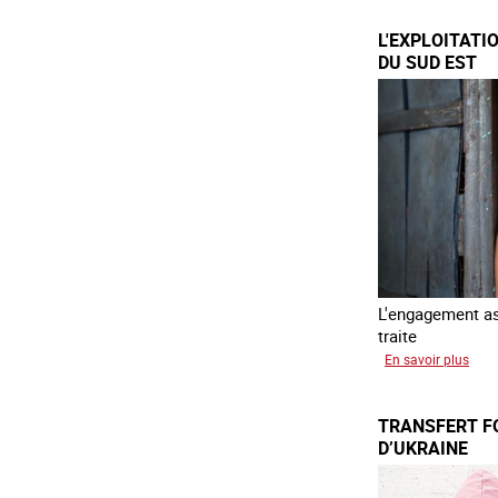
L'EXPLOITATI
DU SUD EST
L'engagement ass
traite
sur
En savoir plus
L'exp
des
TRANSFERT F
enfa
D’UKRAINE
en
Asie
du