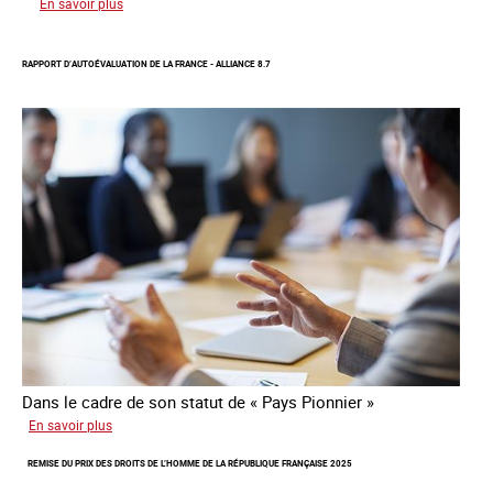
sur
En savoir plus
Protection
d’une
RAPPORT D’AUTOÉVALUATION DE LA FRANCE - ALLIANCE 8.7
communauté
colombienne
à
risque
de
traite
Dans le cadre de son statut de « Pays Pionnier »
sur
En savoir plus
Rapport
REMISE DU PRIX DES DROITS DE L’HOMME DE LA RÉPUBLIQUE FRANÇAISE 2025
d’autoévaluation
de