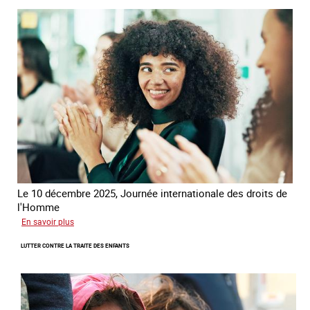
la
France
-
Alliance
8.7
Le 10 décembre 2025, Journée internationale des droits de
l'Homme
sur
En savoir plus
Remise
LUTTER CONTRE LA TRAITE DES ENFANTS
du
Prix
des
droits
de