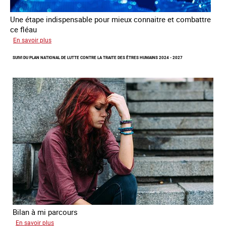
Une étape indispensable pour mieux connaitre et combattre
ce fléau
sur
En savoir plus
Améliorer
SUIVI DU PLAN NATIONAL DE LUTTE CONTRE LA TRAITE DES ÊTRES HUMAINS 2024 - 2027
la
qualité
des
statistiques
sur
la
traite
des
êtres
humains
à
l’échelle
européenne
Bilan à mi parcours
sur
En savoir plus