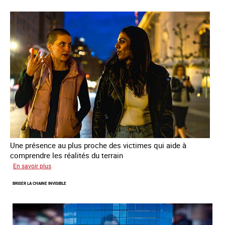
parcours
de
sortie
de
la
prostitution
Une présence au plus proche des victimes qui aide à
comprendre les réalités du terrain
sur
En savoir plus
Les
BRISER LA CHAINE INVISIBLE
rôles
fondamentaux
de
l’aller-