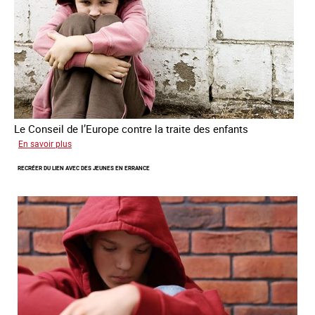
êtres
humains
Le Conseil de l’Europe contre la traite des enfants
sur
En savoir plus
Transfert
RECRÉER DU LIEN AVEC DES JEUNES EN ERRANCE
forcé
d’enfants
d’Ukraine