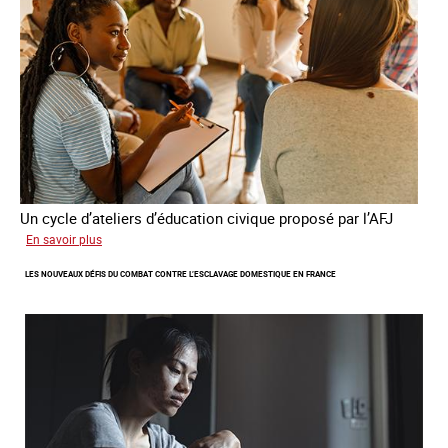
la
France
Un cycle d’ateliers d’éducation civique proposé par l’AFJ
sur
En savoir plus
Etre
LES NOUVEAUX DÉFIS DU COMBAT CONTRE L’ESCLAVAGE DOMESTIQUE EN FRANCE
femme
étrangère
victime
de
traite
et
citoyenne