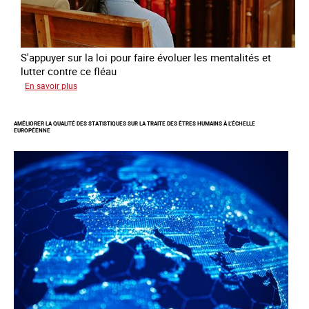
S'appuyer sur la loi pour faire évoluer les mentalités et
lutter contre ce fléau
sur
En savoir plus
Responsabiliser
les
AMÉLIORER LA QUALITÉ DES STATISTIQUES SUR LA TRAITE DES ÊTRES HUMAINS À L’ÉCHELLE
clients
EUROPÉENNE
de
la
traite
à
des
fins
d’exploitation
sexuelle