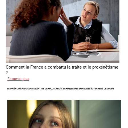
des
personnes
victimes
de
traite
Comment la France a combattu la traite et le proxénétisme
?
sur
En savoir plus
Le
LE PHÉNOMÈNE GRANDISSANT DE L’EXPLOITATION SEXUELLE DES MINEURES À TRAVERS L’EUROPE
regard
de
l'OCRTEH
sur
l'exploitation
sexuelle
en