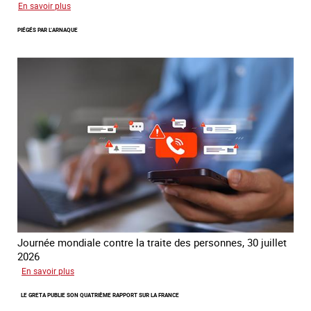
sur
En savoir plus
Le
PIÉGÉS PAR L’ARNAQUE
réseau
mondial
contre
la
traite
COATNET
Journée mondiale contre la traite des personnes, 30 juillet
2026
sur
En savoir plus
Piégés
LE GRETA PUBLIE SON QUATRIÈME RAPPORT SUR LA FRANCE
par