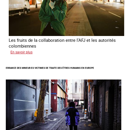
Les fruits de la collaboration entre l'AFJ et les autorités
colombiennes
sur
En savoir plus
Combattre
la
ERRANCE DES MINEUR·ES VICTIMES DE TRAITE DES ÊTRES HUMAINS EN EUROPE
traite
en
partenariat
avec
la
Colombie