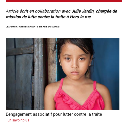
Article écrit en collaboration avec
Julie Jardin, chargée de
mission de lutte contre la traite à Hors la rue
L'EXPLOITATION DES ENFANTS EN ASIE DU SUD EST
L'engagement associatif pour lutter contre la traite
sur
En savoir plus
L'exploitation