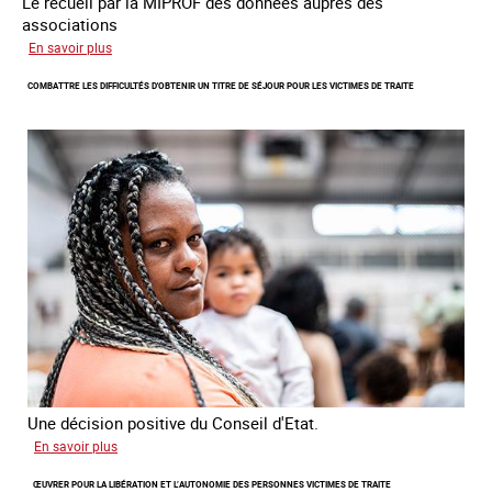
Le recueil par la MIPROF des données auprès des
associations
sur
En savoir plus
Lancement
COMBATTRE LES DIFFICULTÉS D'OBTENIR UN TITRE DE SÉJOUR POUR LES VICTIMES DE TRAITE
de
l'enquête
2026
sur
les
victimes
de
traite
Une décision positive du Conseil d'Etat.
sur
En savoir plus
Combattre
ŒUVRER POUR LA LIBÉRATION ET L’AUTONOMIE DES PERSONNES VICTIMES DE TRAITE
les