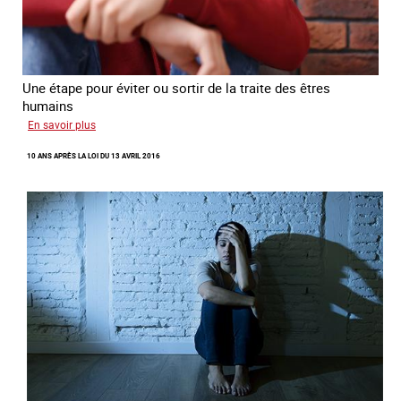
Une étape pour éviter ou sortir de la traite des êtres
humains
sur
En savoir plus
Recréer
10 ANS APRÈS LA LOI DU 13 AVRIL 2016
du
lien
avec
des
jeunes
en
errance