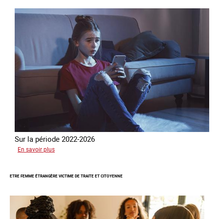
l’arnaque
Sur la période 2022-2026
sur
En savoir plus
Le
GRETA
ETRE FEMME ÉTRANGÈRE VICTIME DE TRAITE ET CITOYENNE
publie
son
quatrième
rapport
sur