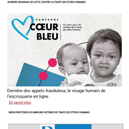
JOURNÉE MONDIALE DE LUTTE CONTRE LA TRAITE DES ÊTRES HUMAINS
des
enfants
en
Asie
du
sud
est
Derrière des appels frauduleux, le visage humain de
l'escroquerie en ligne
sur
En savoir plus
Journée
MIEUX PROTÉGER LES MINEURS VICTIMES DE TRAITE DES ÊTRES HUMAINS
mondiale
de
lutte