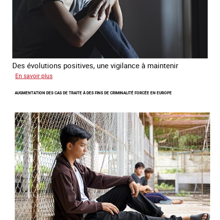
Des évolutions positives, une vigilance à maintenir
sur
En savoir plus
Les
AUGMENTATION DES CAS DE TRAITE À DES FINS DE CRIMINALITÉ FORCÉE EN EUROPE
nouveaux
défis
du
combat
contre
l’esclavage
domestique
en
France