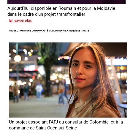
Aujourd'hui disponible en Roumain et pour la Moldavie
dans le cadre d'un projet transfrontalier
sur
En savoir plus
Le
PROTECTION D’UNE COMMUNAUTÉ COLOMBIENNE À RISQUE DE TRAITE
module
de
formation
en
ligne
sur
la
traite
et
le
conflit
en
Ukraine
Un projet associant l’AFJ au consulat de Colombie, et à la
commune de Saint-Ouen-sur-Seine