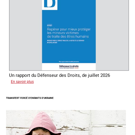
contre
la
traite
des
êtres
humains
Un rapport du Défenseur des Droits, de juillet 2026
sur
En savoir plus
Mieux
protéger
TRANSFERT FORCÉ D’ENFANTS D’UKRAINE
les
mineurs
victimes
de
traite
des