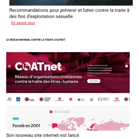
Recommandations pour prévenir et lutter contre la traite à
des fins d'exploitation sexuelle
sur
En savoir plus
10
ans
LE RÉSEAU MONDIAL CONTRE LA TRAITE COATNET
après
la
loi
du
13
avril
2016
Son nouveau site internet est lancé