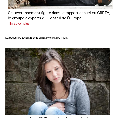
Cet avertissement figure dans le rapport annuel du GRETA,
le groupe d’experts du Conseil de l’Europe
sur
En savoir plus
Augmentation
des
LANCEMENT DE L'ENQUÊTE 2026 SUR LES VICTIMES DE TRAITE
cas
de
traite
à
des
fins
de
criminalité
forcée
en
Europe