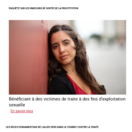
Suivi
ENQUÊTE SUR LES PARCOURS DE SORTIE DE LA PROSTITUTION
du
Plan
national
de
lutte
contre
la
traite
des
êtres
humains
2024
-
2027
Bénéficiant à des victimes de traite à des fins d'exploitation
sexuelle
sur
En savoir plus
Enquête
sur
LES RÔLES FONDAMENTAUX DE L’ALLER-VERS DANS LE COMBAT CONTRE LA TRAITE
les