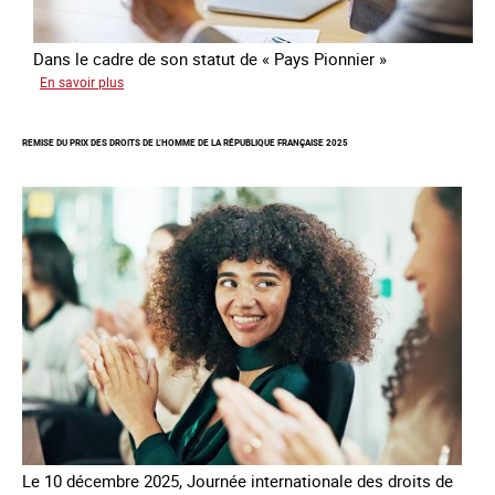
Dans le cadre de son statut de « Pays Pionnier »
sur
En savoir plus
Rapport
d’autoévaluation
REMISE DU PRIX DES DROITS DE L’HOMME DE LA RÉPUBLIQUE FRANÇAISE 2025
de
la
France
-
Alliance
8.7
Le 10 décembre 2025, Journée internationale des droits de