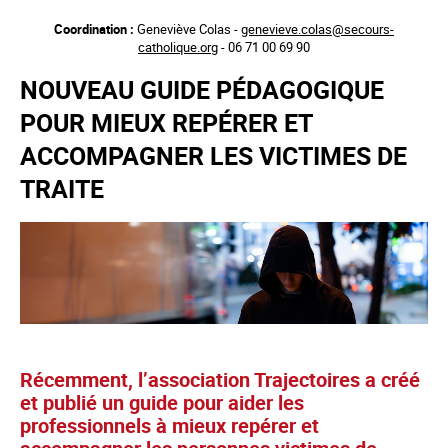
Aller
Coordination :
Geneviève Colas -
genevieve.colas@secours-
au
catholique.org
- 06 71 00 69 90
contenu
principal
NOUVEAU GUIDE PÉDAGOGIQUE
POUR MIEUX REPÉRER ET
ACCOMPAGNER LES VICTIMES DE
TRAITE
Récemment, l’association Trajectoires a créé
et publié un guide pour aider les
professionnels à mieux repérer et