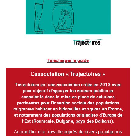
Télécharger le guide
L’association « Trajectoires »
Trajectoires est une association créée en 2013 avec
pour objectif d’appuyer les acteurs publics et
associatifs dans la mise en place de solutions
pertinentes pour l’insertion sociale des populations
migrantes habitant en bidonvilles et squats en France,
et notamment des populations originaires d’Europe de
l’Est (Roumanie, Bulgarie, pays des Balkans).
Aujourd’hui elle travaille auprès de divers populations