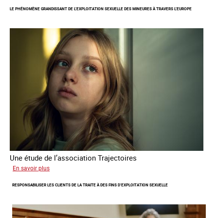
regard
LE PHÉNOMÈNE GRANDISSANT DE L’EXPLOITATION SEXUELLE DES MINEURES À TRAVERS L’EUROPE
de
l'OCRTEH
sur
l'exploitation
sexuelle
en
France
en
2025
Une étude de l’association Trajectoires
sur
En savoir plus
Le
RESPONSABILISER LES CLIENTS DE LA TRAITE À DES FINS D’EXPLOITATION SEXUELLE
phénomène
grandissant
de
l’exploitation