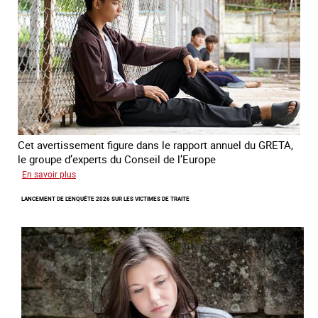
l’esclavage
domestique
en
France
Cet avertissement figure dans le rapport annuel du GRETA,
le groupe d’experts du Conseil de l’Europe
sur
En savoir plus
Augmentation
LANCEMENT DE L'ENQUÊTE 2026 SUR LES VICTIMES DE TRAITE
des
cas
de
traite
à
des
fins
de
criminalité