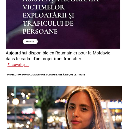
humains
en
Europe
Aujourd'hui disponible en Roumain et pour la Moldavie
dans le cadre d'un projet transfrontalier
sur
En savoir plus
Le
PROTECTION D’UNE COMMUNAUTÉ COLOMBIENNE À RISQUE DE TRAITE
module
de
formation
en
ligne
sur
la
traite
et
le