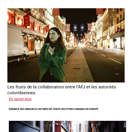
chaine
invisible
Les fruits de la collaboration entre l'AFJ et les autorités
colombiennes
sur
En savoir plus
Combattre
ERRANCE DES MINEUR·ES VICTIMES DE TRAITE DES ÊTRES HUMAINS EN EUROPE
la
traite
en
partenariat