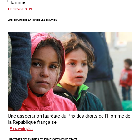
l'Homme
sur
En savoir plus
Remise
LUTTER CONTRE LA TRAITE DES ENFANTS
du
Prix
des
droits
de
l’Homme
de
la
République
française
2025
Une association lauréate du Prix des droits de l'Homme de
la République française
sur
En savoir plus
Lutter
PROTÉGER DES ENFANTS ET JEUNES VICTIMES DE TRAITE