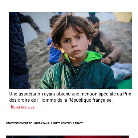
contre
la
traite
des
enfants
Une association ayant obtenu une mention spéciale au Prix
des droits de l'Homme de la République française.
sur
En savoir plus
Protéger
des
L'INVESTISSEMENT DE L’OFPRA DANS LA LUTTE CONTRE LA TRAITE
enfants
et
jeunes