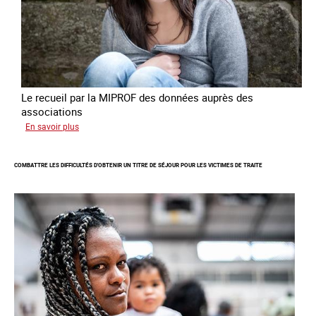
forcée
en
Europe
Le recueil par la MIPROF des données auprès des
associations
sur
En savoir plus
Lancement
de
COMBATTRE LES DIFFICULTÉS D'OBTENIR UN TITRE DE SÉJOUR POUR LES VICTIMES DE TRAITE
l'enquête
2026
sur
les
victimes
de
traite