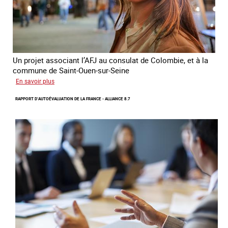
conflit
en
Ukraine
Un projet associant l’AFJ au consulat de Colombie, et à la
commune de Saint-Ouen-sur-Seine
sur
En savoir plus
Protection
RAPPORT D’AUTOÉVALUATION DE LA FRANCE - ALLIANCE 8.7
d’une
communauté
colombienne
à
risque
de
traite