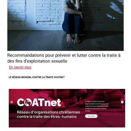
errance
Recommandations pour prévenir et lutter contre la traite à
des fins d'exploitation sexuelle
sur
En savoir plus
10
LE RÉSEAU MONDIAL CONTRE LA TRAITE COATNET
ans
après
la
loi
du
13
avril
2016