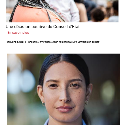
Une décision positive du Conseil d'Etat.
sur
En savoir plus
Combattre
ŒUVRER POUR LA LIBÉRATION ET L’AUTONOMIE DES PERSONNES VICTIMES DE TRAITE
les
difficultés
d'obtenir
un
titre
de
séjour
pour
les
victimes
de
traite