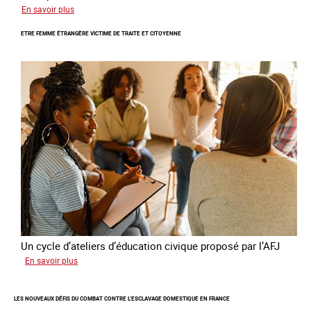
sur
En savoir plus
Le
ETRE FEMME ÉTRANGÈRE VICTIME DE TRAITE ET CITOYENNE
GRETA
publie
son
quatrième
rapport
sur
la
France
Un cycle d’ateliers d’éducation civique proposé par l’AFJ
sur
En savoir plus
Etre
femme
LES NOUVEAUX DÉFIS DU COMBAT CONTRE L’ESCLAVAGE DOMESTIQUE EN FRANCE
étrangère