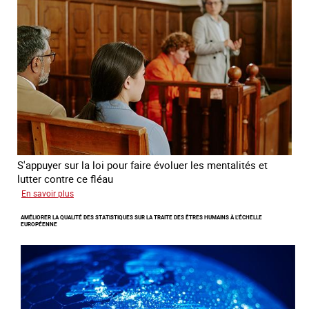
sexuelle
des
mineures
à
travers
l’Europe
S'appuyer sur la loi pour faire évoluer les mentalités et
lutter contre ce fléau
sur
En savoir plus
Responsabiliser
AMÉLIORER LA QUALITÉ DES STATISTIQUES SUR LA TRAITE DES ÊTRES HUMAINS À L’ÉCHELLE
les
EUROPÉENNE
clients
de
la
traite
à
des