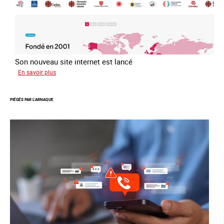
Son nouveau site internet est lancé
sur
En savoir plus
Le
réseau
PIÉGÉS PAR L’ARNAQUE
mondial
contre
la
traite
COATNET