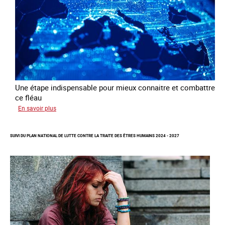
fins
d’exploitation
sexuelle
Une étape indispensable pour mieux connaitre et combattre
ce fléau
sur
En savoir plus
Améliorer
la
SUIVI DU PLAN NATIONAL DE LUTTE CONTRE LA TRAITE DES ÊTRES HUMAINS 2024 - 2027
qualité
des
statistiques
sur
la
traite
des
êtres
humains