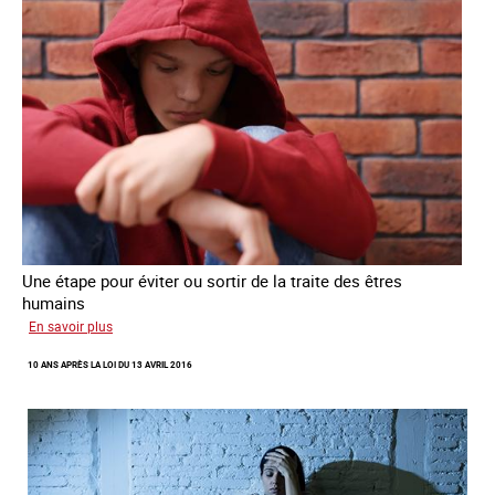
Une étape pour éviter ou sortir de la traite des êtres
humains
sur
En savoir plus
Recréer
10 ANS APRÈS LA LOI DU 13 AVRIL 2016
du
lien
avec
des
jeunes
en