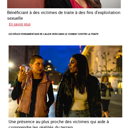
2027
Bénéficiant à des victimes de traite à des fins d'exploitation
sexuelle
sur
En savoir plus
Enquête
LES RÔLES FONDAMENTAUX DE L’ALLER-VERS DANS LE COMBAT CONTRE LA TRAITE
sur
les
parcours
de
sortie
de
la
prostitution
Une présence au plus proche des victimes qui aide à
comprendre les réalités du terrain