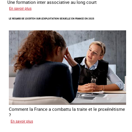
Une formation inter associative au long court
sur
En savoir plus
Œuvrer
LE REGARD DE L'OCRTEH SUR L'EXPLOITATION SEXUELLE EN FRANCE EN 2025
pour
la
libération
et
l’autonomie
des
personnes
victimes
de
traite
Comment la France a combattu la traite et le proxénétisme
?
sur
En savoir plus
Le