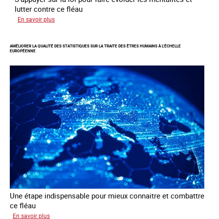
lutter contre ce fléau
sur
En savoir plus
Responsabiliser
les
AMÉLIORER LA QUALITÉ DES STATISTIQUES SUR LA TRAITE DES ÊTRES HUMAINS À L’ÉCHELLE
clients
EUROPÉENNE
de
la
traite
à
des
fins
d’exploitation
sexuelle
Une étape indispensable pour mieux connaitre et combattre
ce fléau
sur
En savoir plus