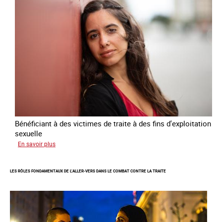
de
lutte
contre
la
traite
des
êtres
humains
2024
-
2027
Bénéficiant à des victimes de traite à des fins d'exploitation
sexuelle
sur
En savoir plus
Enquête
sur
LES RÔLES FONDAMENTAUX DE L’ALLER-VERS DANS LE COMBAT CONTRE LA TRAITE
les
parcours
de
sortie
de