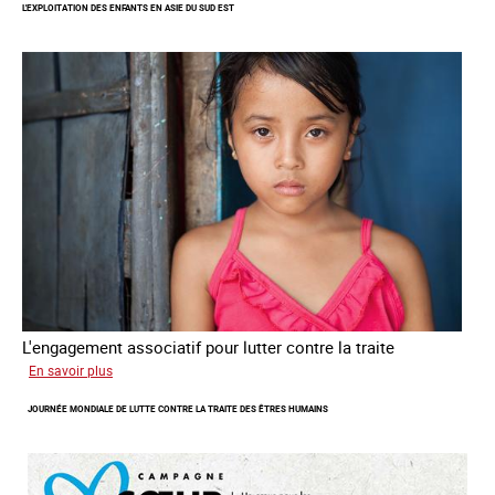
L'EXPLOITATION DES ENFANTS EN ASIE DU SUD EST
L'engagement associatif pour lutter contre la traite
sur
En savoir plus
L'exploitation
JOURNÉE MONDIALE DE LUTTE CONTRE LA TRAITE DES ÊTRES HUMAINS
des
enfants
en
Asie