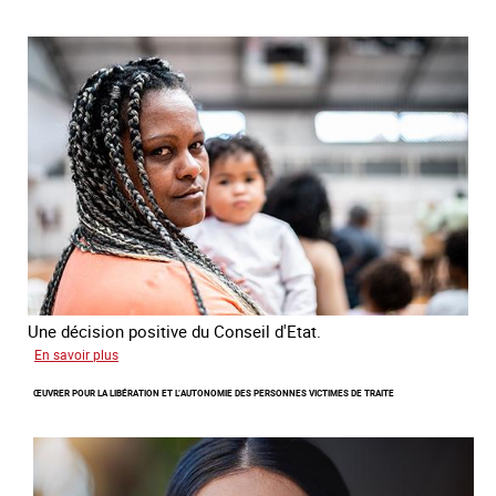
l'enquête
2026
sur
les
victimes
de
traite
Une décision positive du Conseil d'Etat.
sur
En savoir plus
Combattre
ŒUVRER POUR LA LIBÉRATION ET L’AUTONOMIE DES PERSONNES VICTIMES DE TRAITE
les
difficultés
d'obtenir
un
titre