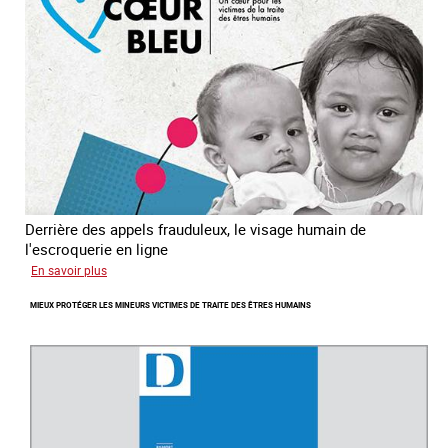
du
sud
est
Derrière des appels frauduleux, le visage humain de
l'escroquerie en ligne
sur
En savoir plus
Journée
MIEUX PROTÉGER LES MINEURS VICTIMES DE TRAITE DES ÊTRES HUMAINS
mondiale
de
lutte
contre
la
traite
des