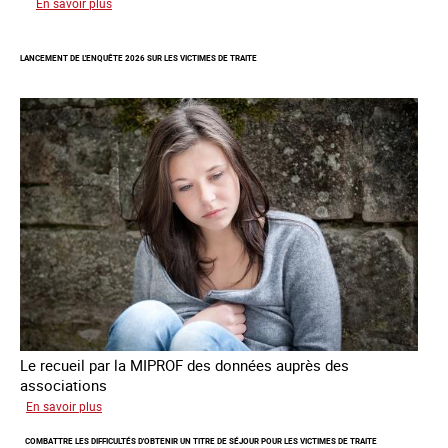
sur
En savoir plus
Augmentation
des
LANCEMENT DE L'ENQUÊTE 2026 SUR LES VICTIMES DE TRAITE
cas
de
traite
à
des
fins
de
criminalité
forcée
en
Europe
Le recueil par la MIPROF des données auprès des
associations
sur
En savoir plus
Lancement
COMBATTRE LES DIFFICULTÉS D'OBTENIR UN TITRE DE SÉJOUR POUR LES VICTIMES DE TRAITE
de