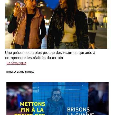
la
prostitution
Une présence au plus proche des victimes qui aide à
comprendre les réalités du terrain
sur
En savoir plus
Les
BRISER LA CHAINE INVISIBLE
rôles
fondamentaux
de
l’aller-
vers
dans
le
combat
contre