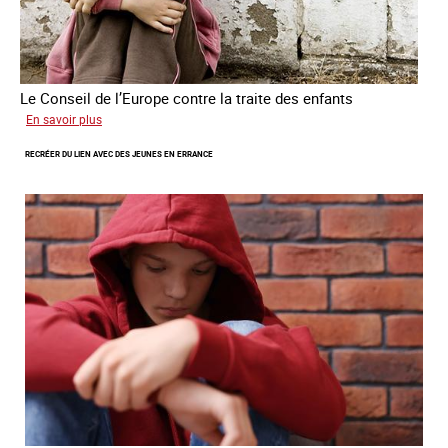
Le Conseil de l’Europe contre la traite des enfants
sur
En savoir plus
Transfert
RECRÉER DU LIEN AVEC DES JEUNES EN ERRANCE
forcé
d’enfants
d’Ukraine