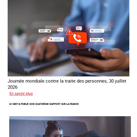
contre
la
traite
COATNET
Journée mondiale contre la traite des personnes, 30 juillet
2026
sur
En savoir plus
Piégés
LE GRETA PUBLIE SON QUATRIÈME RAPPORT SUR LA FRANCE
par
l’arnaque