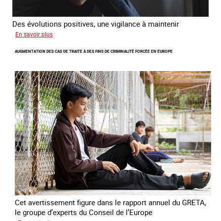
Des évolutions positives, une vigilance à maintenir
sur
En savoir plus
Les
AUGMENTATION DES CAS DE TRAITE À DES FINS DE CRIMINALITÉ FORCÉE EN EUROPE
nouveaux
défis
du
combat
contre
l’esclavage
domestique
en
France
Cet avertissement figure dans le rapport annuel du GRETA,
le groupe d’experts du Conseil de l’Europe