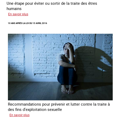
Une étape pour éviter ou sortir de la traite des êtres
humains
sur
En savoir plus
Recréer
10 ANS APRÈS LA LOI DU 13 AVRIL 2016
du
lien
avec
des
jeunes
en
errance
Recommandations pour prévenir et lutter contre la traite à
des fins d'exploitation sexuelle
sur
En savoir plus