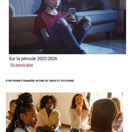
Sur la période 2022-2026
sur
En savoir plus
Le
GRETA
ETRE FEMME ÉTRANGÈRE VICTIME DE TRAITE ET CITOYENNE
publie
son
quatrième
rapport
sur
la
France