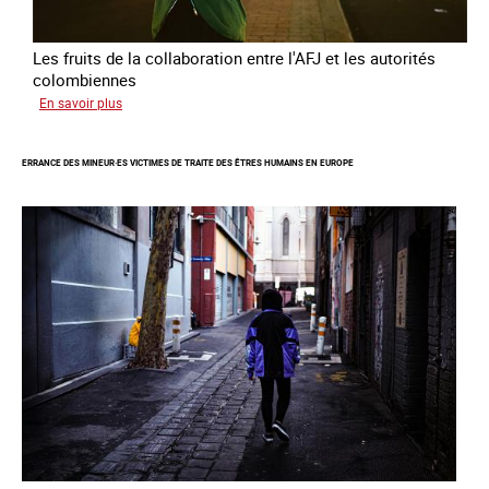
Les fruits de la collaboration entre l'AFJ et les autorités
colombiennes
sur
En savoir plus
Combattre
la
ERRANCE DES MINEUR·ES VICTIMES DE TRAITE DES ÊTRES HUMAINS EN EUROPE
traite
en
partenariat
avec
la
Colombie