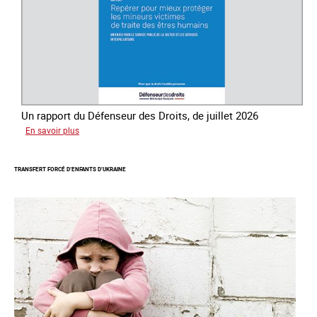
êtres
humains
Un rapport du Défenseur des Droits, de juillet 2026
sur
En savoir plus
Mieux
protéger
TRANSFERT FORCÉ D’ENFANTS D’UKRAINE
les
mineurs
victimes
de
traite
des
êtres
humains