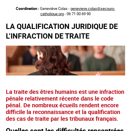
Aller
Coordination :
Geneviève Colas -
genevieve.colas@secours-
au
catholique.org
- 06 71 00 69 90
contenu
principal
LA QUALIFICATION JURIDIQUE DE
L’INFRACTION DE TRAITE
La traite des êtres humains est une infraction
pénale relativement récente dans le code
pénal. De nombreux écueils rendent encore
difficile la reconnaissance et la qualification
des cas de traite par les tribunaux français.
Quelles sont les difficultés rencontrées