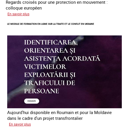
Regards croisés pour une protection en mouvement :
colloque européen
sur
En savoir plus
Errance
LE MODULE DE FORMATION EN LIGNE SUR LA TRAITE ET LE CONFLIT EN UKRAINE
des
mineur·es
victimes
de
traite
des
êtres
humains
en
Europe
Aujourd'hui disponible en Roumain et pour la Moldavie
dans le cadre d'un projet transfrontalier
sur
En savoir plus