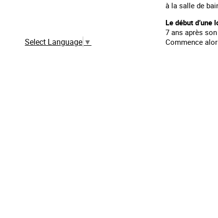
à la salle de bai
Traduction automatique à partir de la
version française
Le début d’une l
7 ans après son 
Select Language
▼
Commence alors 