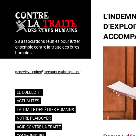
Aller
au
L’INDEM
contenu
principal
D’EXPLO
ACCOMPA
28 associations réunies pour lutter
ensemble contre la traite des êtres
humains.
Coordination : Geneviève Colas
genevieve.colas@secours-catholique.org
06 71 00 69 90
LE COLLECTIF
Navigation
ACTUALITÉS
principale
LA TRAITE DES ÊTRES HUMAINS
NOTRE PLAIDOYER
AGIR CONTRE LA TRAITE
COMMUNIQUÉS