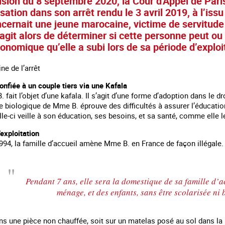
sion du 8 septembre 2020, la Cour d'Appel de Paris 
ation dans son arrêt rendu le 3 avril 2019, à l’iss
ncernait une jeune marocaine, victime de servitude
’agit alors de déterminer si cette personne peut ou
onomique qu’elle a subi lors de sa période d’exploita
ine de l’arrêt
confiée à un couple tiers via une Kafala
 fait l’objet d’une kafala. Il s’agit d’une forme d’adoption dans le d
e biologique de Mme B. éprouve des difficultés à assurer l’éducation d
le-ci veille à son éducation, ses besoins, et sa santé, comme elle le 
’exploitation
94, la famille d’accueil amène Mme B. en France de façon illégale. E
 en marge des
Information aux personnes exilées.
#Invisibles : Traite d
portifs
Pendant 7 ans, elle sera la domestique de sa famille d’ac
ménage, et des enfants, sans être scolarisée ni 
ans une pièce non chauffée, soit sur un matelas posé au sol dans la b