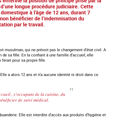
entérine la position de principe prise par la
u d’une longue procédure judiciaire. Cette
 domestique à l'âge de 12 ans, durant 7
 non bénéficier de l’indemnisation du
tion par le travail.
roit musulman, qui ne prévoit pas le changement d’état civil. A
e sa fille. En la confiant à une famille d’accueil, elle
ferait pour sa propre fille.
lle a alors 12 ans et n‘a aucune identité ni droit dans ce
es mineurs en France
#Devenir : l'accompagnement des mineurs
Les nouveaux
victime de traite
cueil , s’occupant de la cuisine, du
bénéficier de suivi médical.
uanderie. Elle est interdite d’accès aux produits d’hygiène et