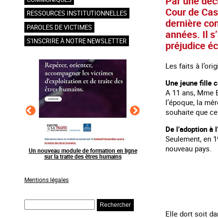
Par une déci
Cour de Cass
RESSOURCES INSTITUTIONNELLES
dernière co
PAROLES DE VICTIMES
années. Il s
S'INSCRIRE À NOTRE NEWSLETTER
préjudice éc
Les faits à l’orig
Une jeune fille 
A 11 ans, Mme B.
l’époque, la mèr
souhaite que cel
De l’adoption à l
Seulement, en 19
nouveau pays.
en ligne
Raising awareness on the sidelines of major
Agir contre l’exploitation
ns
sporting events
grands événements s
Mentions légales
Rechercher
Elle dort soit d