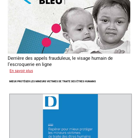
est
Derrière des appels frauduleux, le visage humain de
l'escroquerie en ligne
sur
En savoir plus
Journée
MIEUX PROTÉGER LES MINEURS VICTIMES DE TRAITE DES ÊTRES HUMAINS
mondiale
de
lutte
contre
la
traite
des
êtres
humains