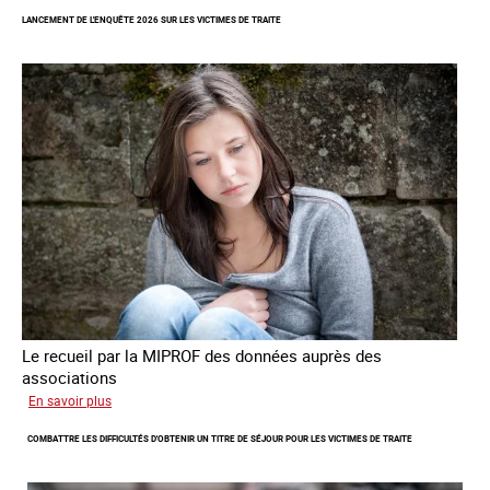
des
LANCEMENT DE L'ENQUÊTE 2026 SUR LES VICTIMES DE TRAITE
cas
de
traite
à
des
fins
de
criminalité
forcée
en
Europe
Le recueil par la MIPROF des données auprès des
associations
sur
En savoir plus
Lancement
COMBATTRE LES DIFFICULTÉS D'OBTENIR UN TITRE DE SÉJOUR POUR LES VICTIMES DE TRAITE
de
l'enquête
2026