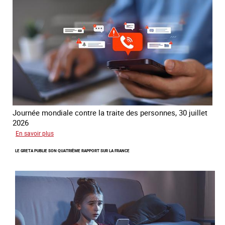
traite
COATNET
Journée mondiale contre la traite des personnes, 30 juillet
2026
sur
En savoir plus
Piégés
LE GRETA PUBLIE SON QUATRIÈME RAPPORT SUR LA FRANCE
par
l’arnaque