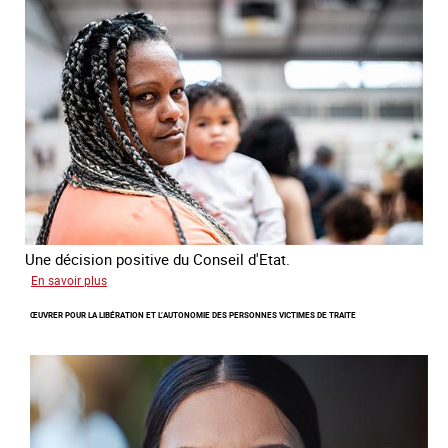
sur
les
victimes
de
traite
Une décision positive du Conseil d'Etat.
sur
En savoir plus
Combattre
ŒUVRER POUR LA LIBÉRATION ET L’AUTONOMIE DES PERSONNES VICTIMES DE TRAITE
les
difficultés
d'obtenir
un
titre
de
séjour