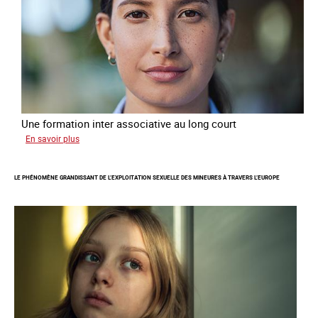
pour
les
victimes
de
traite
Une formation inter associative au long court
sur
En savoir plus
Œuvrer
pour
LE PHÉNOMÈNE GRANDISSANT DE L’EXPLOITATION SEXUELLE DES MINEURES À TRAVERS L’EUROPE
la
libération
et
l’autonomie
des
personnes
victimes
de
traite