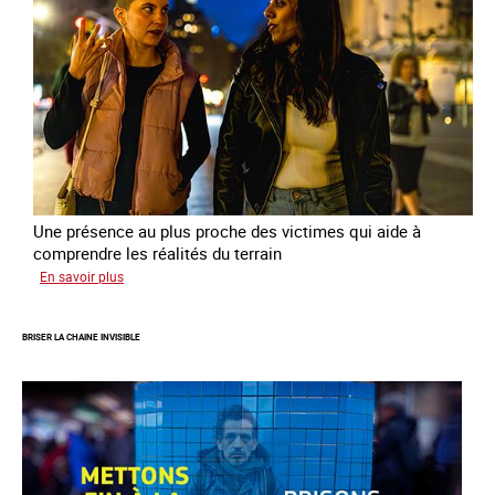
de
la
prostitution
Une présence au plus proche des victimes qui aide à
comprendre les réalités du terrain
sur
En savoir plus
Les
rôles
BRISER LA CHAINE INVISIBLE
fondamentaux
de
l’aller-
vers
dans
le
combat