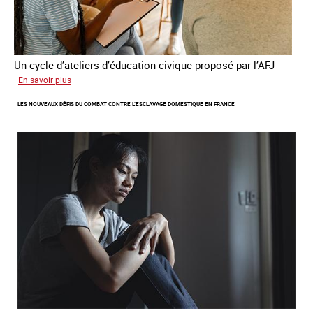
Un cycle d’ateliers d’éducation civique proposé par l’AFJ
sur
En savoir plus
Etre
LES NOUVEAUX DÉFIS DU COMBAT CONTRE L’ESCLAVAGE DOMESTIQUE EN FRANCE
femme
étrangère
victime
de
traite
et
citoyenne