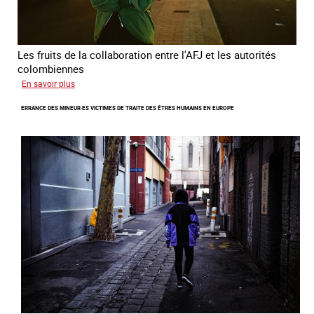
Les fruits de la collaboration entre l'AFJ et les autorités
colombiennes
sur
En savoir plus
Combattre
ERRANCE DES MINEUR·ES VICTIMES DE TRAITE DES ÊTRES HUMAINS EN EUROPE
la
traite
en
partenariat
avec
la
Colombie