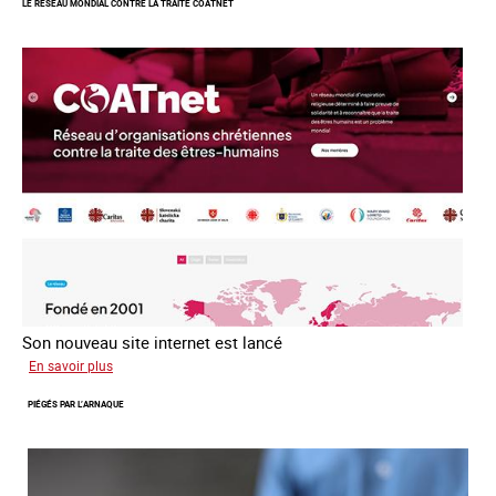
LE RÉSEAU MONDIAL CONTRE LA TRAITE COATNET
après
la
loi
du
13
avril
2016
Son nouveau site internet est lancé
sur
En savoir plus
Le
PIÉGÉS PAR L’ARNAQUE
réseau
mondial
contre
la