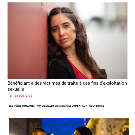
national
de
lutte
contre
la
traite
des
êtres
humains
2024
-
2027
Bénéficiant à des victimes de traite à des fins d'exploitation
sexuelle
sur
En savoir plus
Enquête
LES RÔLES FONDAMENTAUX DE L’ALLER-VERS DANS LE COMBAT CONTRE LA TRAITE
sur
les
parcours
de
sortie