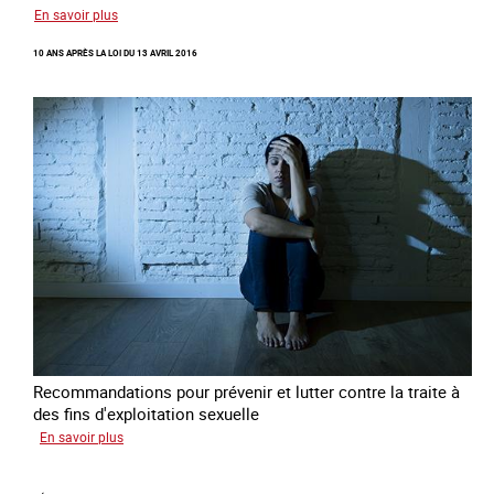
sur
En savoir plus
Recréer
10 ANS APRÈS LA LOI DU 13 AVRIL 2016
du
lien
avec
des
jeunes
en
errance
Recommandations pour prévenir et lutter contre la traite à
des fins d'exploitation sexuelle
sur
En savoir plus
10
ans