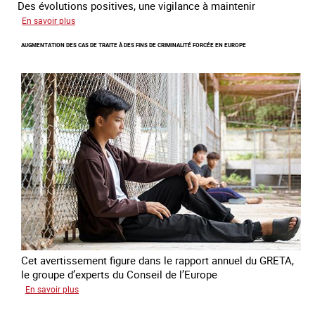
Des évolutions positives, une vigilance à maintenir
sur
En savoir plus
Les
AUGMENTATION DES CAS DE TRAITE À DES FINS DE CRIMINALITÉ FORCÉE EN EUROPE
nouveaux
défis
du
combat
contre
l’esclavage
domestique
en
France
Cet avertissement figure dans le rapport annuel du GRETA,
le groupe d’experts du Conseil de l’Europe
sur
En savoir plus
Augmentation