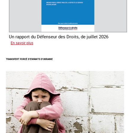
Un rapport du Défenseur des Droits, de juillet 2026
sur
En savoir plus
Mieux
protéger
TRANSFERT FORCÉ D’ENFANTS D’UKRAINE
les
mineurs
victimes
de
traite
des
êtres
humains