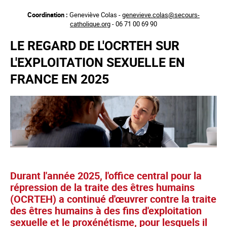
Aller
Coordination :
Geneviève Colas -
genevieve.colas@secours-
au
catholique.org
- 06 71 00 69 90
contenu
principal
LE REGARD DE L'OCRTEH SUR
L'EXPLOITATION SEXUELLE EN
FRANCE EN 2025
Durant l'année 2025, l'office central pour la
répression de la traite des êtres humains
(OCRTEH) a continué d'œuvrer contre la traite
des êtres humains à des fins d'exploitation
sexuelle et le proxénétisme, pour lesquels il