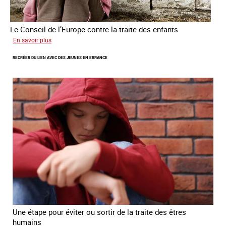
Le Conseil de l’Europe contre la traite des enfants
sur
En savoir plus
Transfert
RECRÉER DU LIEN AVEC DES JEUNES EN ERRANCE
forcé
d’enfants
d’Ukraine
Une étape pour éviter ou sortir de la traite des êtres
humains