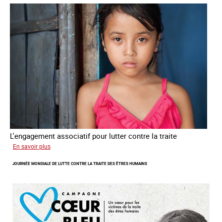
L'engagement associatif pour lutter contre la traite
sur
En savoir plus
L'exploitation
JOURNÉE MONDIALE DE LUTTE CONTRE LA TRAITE DES ÊTRES HUMAINS
des
enfants
en
Asie
du
sud