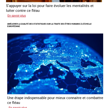
S'appuyer sur la loi pour faire évoluer les mentalités et
lutter contre ce fléau
sur
En savoir plus
Responsabiliser
AMÉLIORER LA QUALITÉ DES STATISTIQUES SUR LA TRAITE DES ÊTRES HUMAINS À L’ÉCHELLE
les
EUROPÉENNE
clients
de
la
traite
à
des
fins
d’exploitation
sexuelle
Une étape indispensable pour mieux connaitre et combattre
ce fléau
sur
En savoir plus