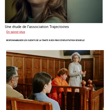
Une étude de l’association Trajectoires
sur
En savoir plus
Le
RESPONSABILISER LES CLIENTS DE LA TRAITE À DES FINS D’EXPLOITATION SEXUELLE
phénomène
grandissant
de
l’exploitation
sexuelle
des
mineures
à
travers
l’Europe