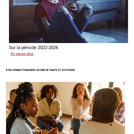
Sur la période 2022-2026
sur
En savoir plus
Le
GRETA
ETRE FEMME ÉTRANGÈRE VICTIME DE TRAITE ET CITOYENNE
publie
son
quatrième
rapport
sur
la
France