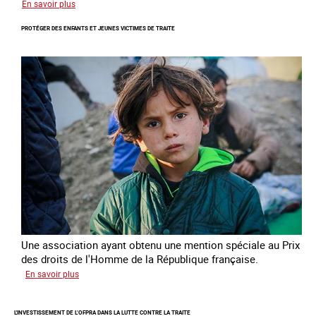
sur
En savoir plus
Lutter
PROTÉGER DES ENFANTS ET JEUNES VICTIMES DE TRAITE
contre
la
traite
des
enfants
Une association ayant obtenu une mention spéciale au Prix
des droits de l'Homme de la République française.
sur
En savoir plus
Protéger
des
L'INVESTISSEMENT DE L’OFPRA DANS LA LUTTE CONTRE LA TRAITE
enfants