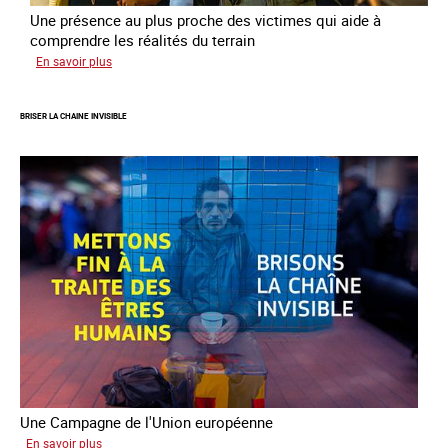
Une présence au plus proche des victimes qui aide à
comprendre les réalités du terrain
sur
En savoir plus
Les
rôles
BRISER LA CHAINE INVISIBLE
fondamentaux
de
l’aller-
vers
dans
le
combat
contre
la
traite
Une Campagne de l'Union européenne
sur
En savoir plus