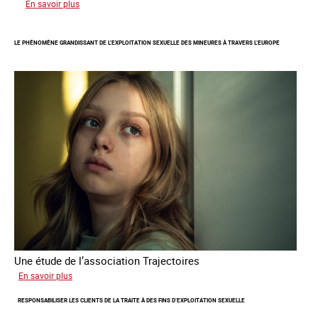
sur
En savoir plus
Le
regard
LE PHÉNOMÈNE GRANDISSANT DE L’EXPLOITATION SEXUELLE DES MINEURES À TRAVERS L’EUROPE
de
l'OCRTEH
sur
l'exploitation
sexuelle
en
France
en
2025
Une étude de l’association Trajectoires
sur
En savoir plus
Le
RESPONSABILISER LES CLIENTS DE LA TRAITE À DES FINS D’EXPLOITATION SEXUELLE
phénomène
grandissant