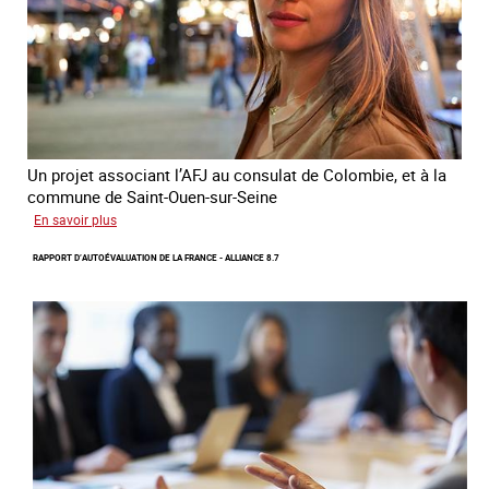
et
le
conflit
en
Ukraine
Un projet associant l’AFJ au consulat de Colombie, et à la
commune de Saint-Ouen-sur-Seine
sur
En savoir plus
Protection
RAPPORT D’AUTOÉVALUATION DE LA FRANCE - ALLIANCE 8.7
d’une
communauté
colombienne
à
risque
de
traite