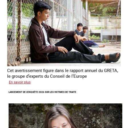
combat
contre
l’esclavage
domestique
en
France
Cet avertissement figure dans le rapport annuel du GRETA,
le groupe d’experts du Conseil de l’Europe
sur
En savoir plus
Augmentation
LANCEMENT DE L'ENQUÊTE 2026 SUR LES VICTIMES DE TRAITE
des
cas
de
traite
à
des
fins