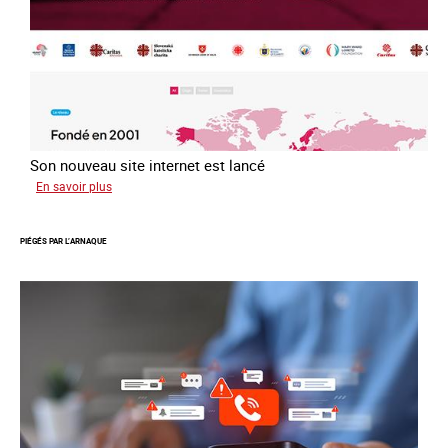
2016
Son nouveau site internet est lancé
sur
En savoir plus
Le
réseau
PIÉGÉS PAR L’ARNAQUE
mondial
contre
la
traite
COATNET