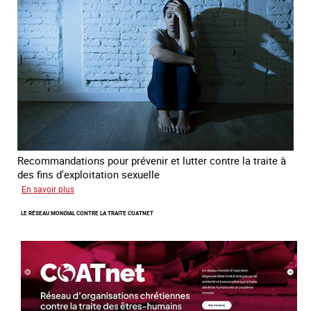
jeunes
en
errance
Recommandations pour prévenir et lutter contre la traite à
des fins d'exploitation sexuelle
sur
En savoir plus
10
LE RÉSEAU MONDIAL CONTRE LA TRAITE COATNET
ans
après
la
loi
du
13
avril