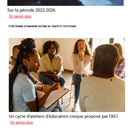
Sur la période 2022-2026
sur
En savoir plus
Le
ETRE FEMME ÉTRANGÈRE VICTIME DE TRAITE ET CITOYENNE
GRETA
publie
son
quatrième
rapport
sur
la
France
Un cycle d’ateliers d’éducation civique proposé par l’AFJ
sur
En savoir plus
Etre