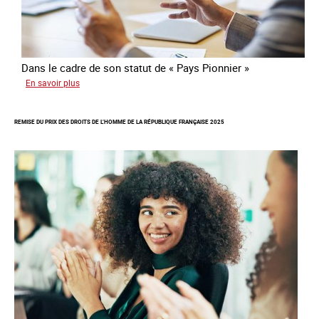
Dans le cadre de son statut de « Pays Pionnier »
sur
En savoir plus
Rapport
d’autoévaluation
REMISE DU PRIX DES DROITS DE L’HOMME DE LA RÉPUBLIQUE FRANÇAISE 2025
de
la
France
-
Alliance
8.7