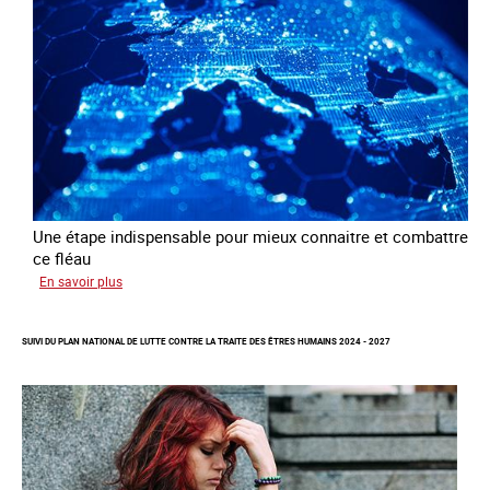
à
des
fins
d’exploitation
sexuelle
Une étape indispensable pour mieux connaitre et combattre
ce fléau
sur
En savoir plus
Améliorer
la
SUIVI DU PLAN NATIONAL DE LUTTE CONTRE LA TRAITE DES ÊTRES HUMAINS 2024 - 2027
qualité
des
statistiques
sur
la
traite
des