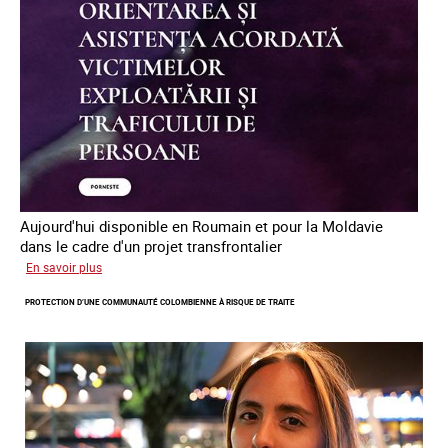
des
êtres
humains
en
Europe
Aujourd'hui disponible en Roumain et pour la Moldavie
dans le cadre d'un projet transfrontalier
sur
En savoir plus
Le
PROTECTION D’UNE COMMUNAUTÉ COLOMBIENNE À RISQUE DE TRAITE
module
de
formation
en
ligne
sur
la
traite