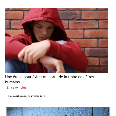
Une étape pour éviter ou sortir de la traite des êtres
humains
sur
En savoir plus
Recréer
10 ANS APRÈS LA LOI DU 13 AVRIL 2016
du
lien
avec
des