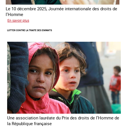
Le 10 décembre 2025, Journée internationale des droits de
l'Homme
sur
En savoir plus
Remise
LUTTER CONTRE LA TRAITE DES ENFANTS
du
Prix
des
droits
de
l’Homme
de
la
République
française
2025
Une association lauréate du Prix des droits de l'Homme de
la République française