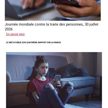
Journée mondiale contre la traite des personnes, 30 juillet
2026
sur
En savoir plus
Piégés
LE GRETA PUBLIE SON QUATRIÈME RAPPORT SUR LA FRANCE
par
l’arnaque