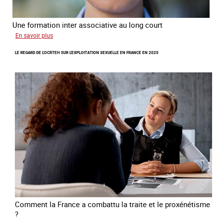
Une formation inter associative au long court
sur
En savoir plus
Œuvrer
LE REGARD DE L'OCRTEH SUR L'EXPLOITATION SEXUELLE EN FRANCE EN 2025
pour
la
libération
et
l’autonomie
des
personnes
victimes
de
traite
Comment la France a combattu la traite et le proxénétisme
?