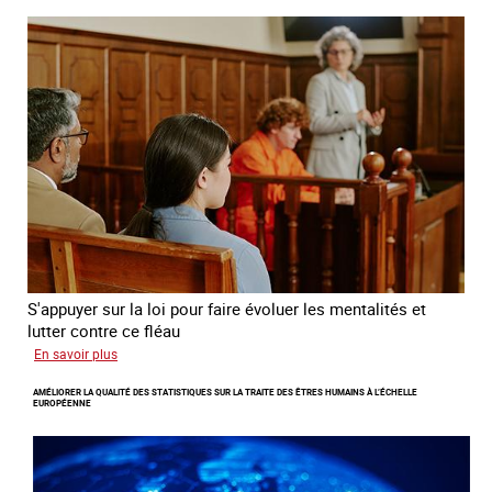
de
l’exploitation
sexuelle
des
mineures
à
travers
l’Europe
S'appuyer sur la loi pour faire évoluer les mentalités et
lutter contre ce fléau
sur
En savoir plus
Responsabiliser
AMÉLIORER LA QUALITÉ DES STATISTIQUES SUR LA TRAITE DES ÊTRES HUMAINS À L’ÉCHELLE
les
EUROPÉENNE
clients
de
la
traite