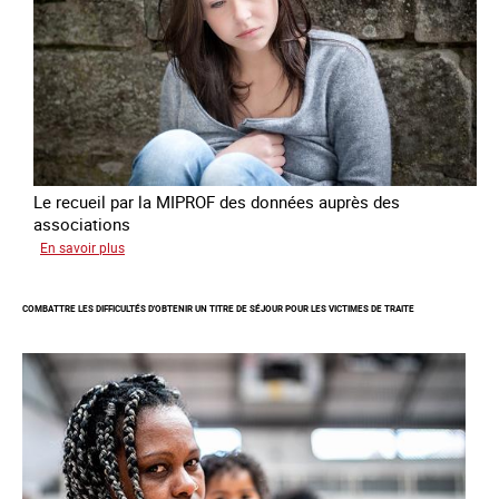
de
criminalité
forcée
en
Europe
Le recueil par la MIPROF des données auprès des
associations
sur
En savoir plus
Lancement
de
COMBATTRE LES DIFFICULTÉS D'OBTENIR UN TITRE DE SÉJOUR POUR LES VICTIMES DE TRAITE
l'enquête
2026
sur
les
victimes
de
traite