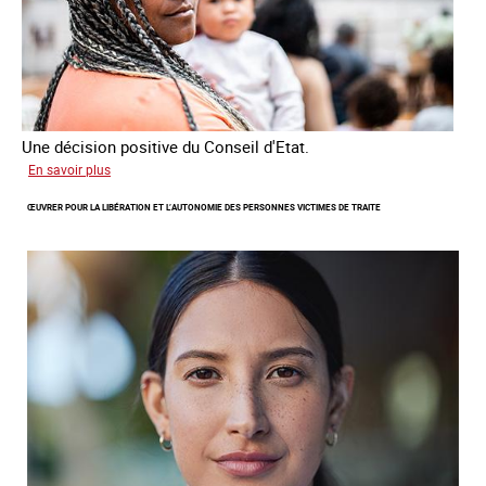
Une décision positive du Conseil d'Etat.
sur
En savoir plus
Combattre
ŒUVRER POUR LA LIBÉRATION ET L’AUTONOMIE DES PERSONNES VICTIMES DE TRAITE
les
difficultés
d'obtenir
un
titre
de
séjour
pour
les
victimes
de
traite