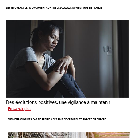
femme
LES NOUVEAUX DÉFIS DU COMBAT CONTRE L’ESCLAVAGE DOMESTIQUE EN FRANCE
étrangère
victime
de
traite
et
citoyenne
Des évolutions positives, une vigilance à maintenir
sur
En savoir plus
Les
AUGMENTATION DES CAS DE TRAITE À DES FINS DE CRIMINALITÉ FORCÉE EN EUROPE
nouveaux
défis
du