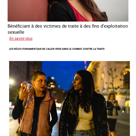
2024
-
2027
Bénéficiant à des victimes de traite à des fins d'exploitation
sexuelle
sur
En savoir plus
Enquête
LES RÔLES FONDAMENTAUX DE L’ALLER-VERS DANS LE COMBAT CONTRE LA TRAITE
sur
les
parcours
de
sortie
de
la
prostitution