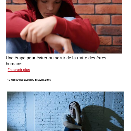
Une étape pour éviter ou sortir de la traite des êtres
humains
sur
En savoir plus
Recréer
10 ANS APRÈS LA LOI DU 13 AVRIL 2016
du
lien
avec
des
jeunes
en
errance