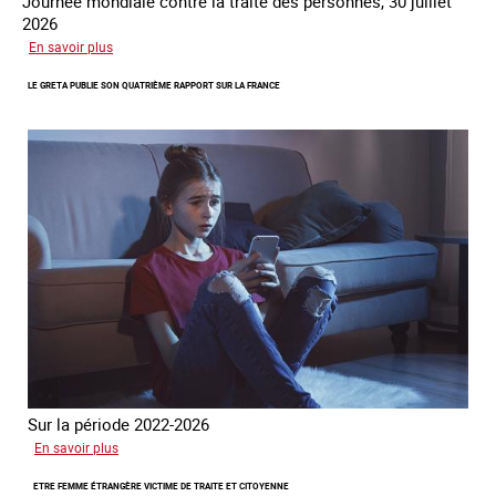
Journée mondiale contre la traite des personnes, 30 juillet
2026
sur
En savoir plus
Piégés
LE GRETA PUBLIE SON QUATRIÈME RAPPORT SUR LA FRANCE
par
l’arnaque
Sur la période 2022-2026
sur
En savoir plus
Le
ETRE FEMME ÉTRANGÈRE VICTIME DE TRAITE ET CITOYENNE
GRETA