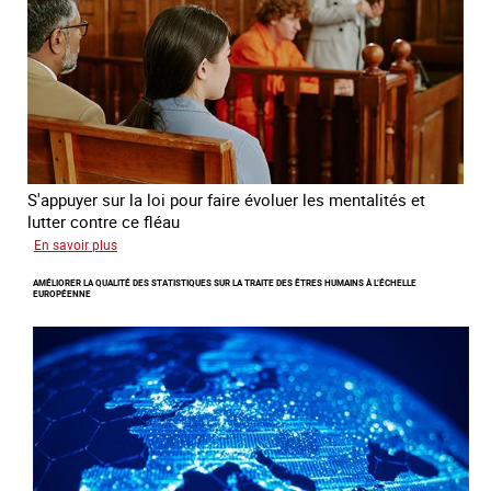
à
travers
l’Europe
S'appuyer sur la loi pour faire évoluer les mentalités et
lutter contre ce fléau
sur
En savoir plus
Responsabiliser
AMÉLIORER LA QUALITÉ DES STATISTIQUES SUR LA TRAITE DES ÊTRES HUMAINS À L’ÉCHELLE
les
EUROPÉENNE
clients
de
la
traite
à
des
fins
d’exploitation
sexuelle