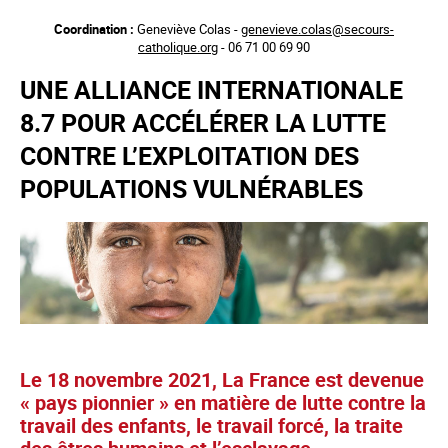
Aller
Coordination :
Geneviève Colas -
genevieve.colas@secours-
au
catholique.org
- 06 71 00 69 90
contenu
principal
UNE ALLIANCE INTERNATIONALE
8.7 POUR ACCÉLÉRER LA LUTTE
CONTRE L’EXPLOITATION DES
POPULATIONS VULNÉRABLES
Le 18 novembre 2021, La France est devenue
« pays pionnier » en matière de lutte contre la
travail des enfants, le travail forcé, la traite