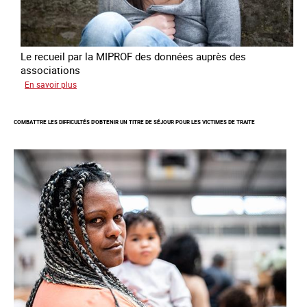
Le recueil par la MIPROF des données auprès des
associations
sur
En savoir plus
Lancement
de
COMBATTRE LES DIFFICULTÉS D'OBTENIR UN TITRE DE SÉJOUR POUR LES VICTIMES DE TRAITE
l'enquête
2026
sur
les
victimes
de
traite