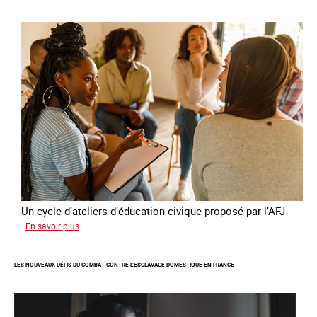
publie
son
quatrième
rapport
sur
la
France
Un cycle d’ateliers d’éducation civique proposé par l’AFJ
sur
En savoir plus
Etre
femme
LES NOUVEAUX DÉFIS DU COMBAT CONTRE L’ESCLAVAGE DOMESTIQUE EN FRANCE
étrangère
victime
de
traite