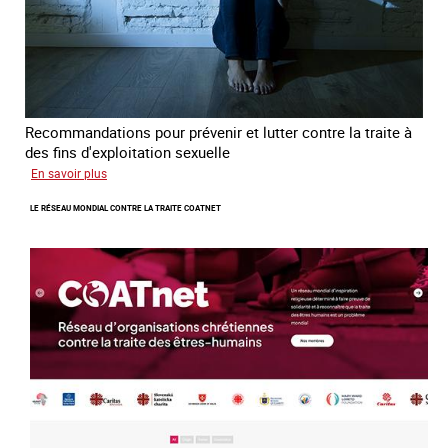
Recommandations pour prévenir et lutter contre la traite à
des fins d'exploitation sexuelle
sur
En savoir plus
10
LE RÉSEAU MONDIAL CONTRE LA TRAITE COATNET
ans
après
la
loi
du
13
avril
2016