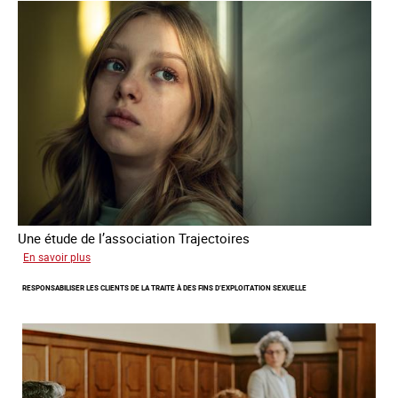
sur
l'exploitation
sexuelle
en
France
en
2025
Une étude de l’association Trajectoires
sur
En savoir plus
Le
RESPONSABILISER LES CLIENTS DE LA TRAITE À DES FINS D’EXPLOITATION SEXUELLE
phénomène
grandissant
de
l’exploitation
sexuelle
des
mineures