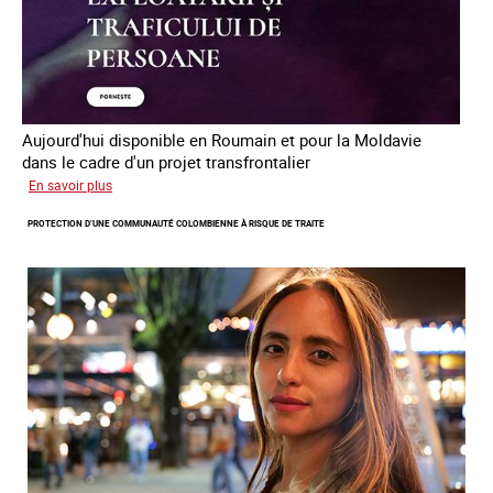
Aujourd'hui disponible en Roumain et pour la Moldavie
dans le cadre d'un projet transfrontalier
sur
En savoir plus
Le
PROTECTION D’UNE COMMUNAUTÉ COLOMBIENNE À RISQUE DE TRAITE
module
de
formation
en
ligne
sur
la
traite
et
le
conflit
en
Ukraine