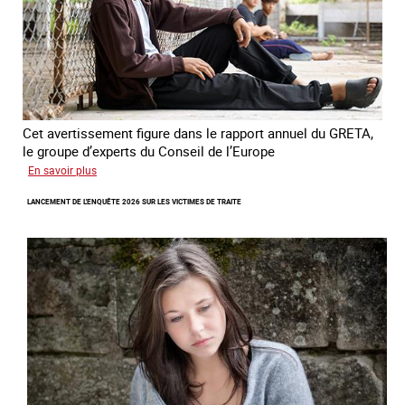
France
Cet avertissement figure dans le rapport annuel du GRETA,
le groupe d’experts du Conseil de l’Europe
sur
En savoir plus
Augmentation
LANCEMENT DE L'ENQUÊTE 2026 SUR LES VICTIMES DE TRAITE
des
cas
de
traite
à
des
fins
de
criminalité
forcée
en
Europe