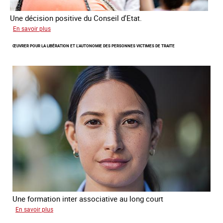
Une décision positive du Conseil d'Etat.
sur
En savoir plus
Combattre
ŒUVRER POUR LA LIBÉRATION ET L’AUTONOMIE DES PERSONNES VICTIMES DE TRAITE
les
difficultés
d'obtenir
un
titre
de
séjour
pour
les
victimes
de
traite
Une formation inter associative au long court
sur
En savoir plus
Œuvrer