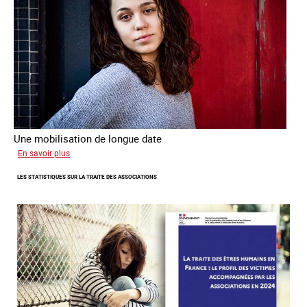
Une mobilisation de longue date
sur
En savoir plus
L'investissement
LES STATISTIQUES SUR LA TRAITE DES ASSOCIATIONS
de
l’Ofpra
dans
la
lutte
contre
la
traite