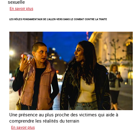
sexuelle
sur
En savoir plus
Enquête
LES RÔLES FONDAMENTAUX DE L’ALLER-VERS DANS LE COMBAT CONTRE LA TRAITE
sur
les
parcours
de
sortie
de
la
prostitution
Une présence au plus proche des victimes qui aide à
comprendre les réalités du terrain
sur
En savoir plus
Les