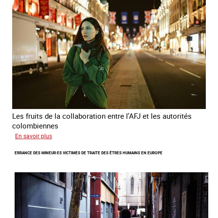
Les fruits de la collaboration entre l'AFJ et les autorités
colombiennes
sur
En savoir plus
Combattre
ERRANCE DES MINEUR·ES VICTIMES DE TRAITE DES ÊTRES HUMAINS EN EUROPE
la
traite
en
partenariat
avec
la
Colombie