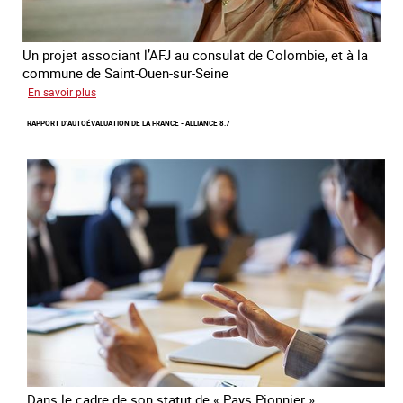
Un projet associant l’AFJ au consulat de Colombie, et à la
commune de Saint-Ouen-sur-Seine
sur
En savoir plus
Protection
RAPPORT D’AUTOÉVALUATION DE LA FRANCE - ALLIANCE 8.7
d’une
communauté
colombienne
à
risque
de
traite
Dans le cadre de son statut de « Pays Pionnier »