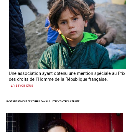
des
enfants
Une association ayant obtenu une mention spéciale au Prix
des droits de l'Homme de la République française.
sur
En savoir plus
Protéger
des
L'INVESTISSEMENT DE L’OFPRA DANS LA LUTTE CONTRE LA TRAITE
enfants
et
jeunes
victimes
de
traite