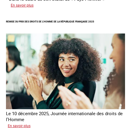
sur
En savoir plus
Rapport
d’autoévaluation
REMISE DU PRIX DES DROITS DE L’HOMME DE LA RÉPUBLIQUE FRANÇAISE 2025
de
la
France
-
Alliance
8.7
Le 10 décembre 2025, Journée internationale des droits de
l'Homme
sur
En savoir plus
Remise