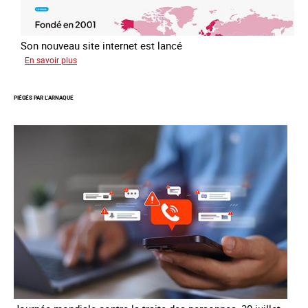
Son nouveau site internet est lancé
sur
En savoir plus
Le
réseau
PIÉGÉS PAR L’ARNAQUE
mondial
contre
la
traite
COATNET