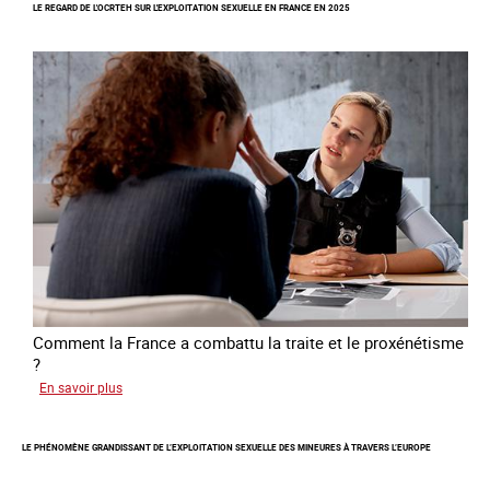
LE REGARD DE L'OCRTEH SUR L'EXPLOITATION SEXUELLE EN FRANCE EN 2025
pour
la
libération
et
l’autonomie
des
personnes
victimes
de
traite
Comment la France a combattu la traite et le proxénétisme
?
sur
En savoir plus
Le
regard
LE PHÉNOMÈNE GRANDISSANT DE L’EXPLOITATION SEXUELLE DES MINEURES À TRAVERS L’EUROPE
de
l'OCRTEH