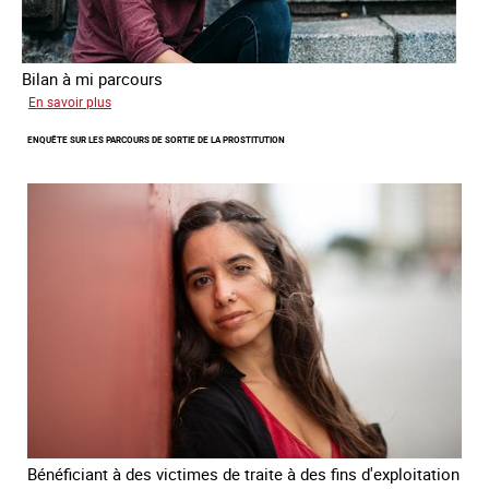
Bilan à mi parcours
sur
En savoir plus
Suivi
ENQUÊTE SUR LES PARCOURS DE SORTIE DE LA PROSTITUTION
du
Plan
national
de
lutte
contre
la
traite
des
êtres
humains
2024
-
2027
Bénéficiant à des victimes de traite à des fins d'exploitation