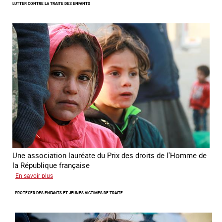
LUTTER CONTRE LA TRAITE DES ENFANTS
du
Prix
des
droits
de
l’Homme
de
la
République
française
2025
Une association lauréate du Prix des droits de l'Homme de
la République française
sur
En savoir plus
Lutter
PROTÉGER DES ENFANTS ET JEUNES VICTIMES DE TRAITE
contre
la
traite