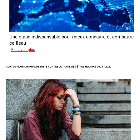
Une étape indispensable pour mieux connaitre et combattre
ce fléau
sur
En savoir plus
Améliorer
la
SUIVI DU PLAN NATIONAL DE LUTTE CONTRE LA TRAITE DES ÊTRES HUMAINS 2024 - 2027
qualité
des
statistiques
sur
la
traite
des
êtres
humains
à
l’échelle
européenne