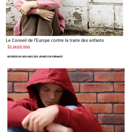
Le Conseil de l’Europe contre la traite des enfants
sur
En savoir plus
Transfert
RECRÉER DU LIEN AVEC DES JEUNES EN ERRANCE
forcé
d’enfants
d’Ukraine