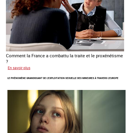
victimes
de
traite
Comment la France a combattu la traite et le proxénétisme
?
sur
En savoir plus
Le
LE PHÉNOMÈNE GRANDISSANT DE L’EXPLOITATION SEXUELLE DES MINEURES À TRAVERS L’EUROPE
regard
de
l'OCRTEH
sur
l'exploitation
sexuelle
en
France
en
2025