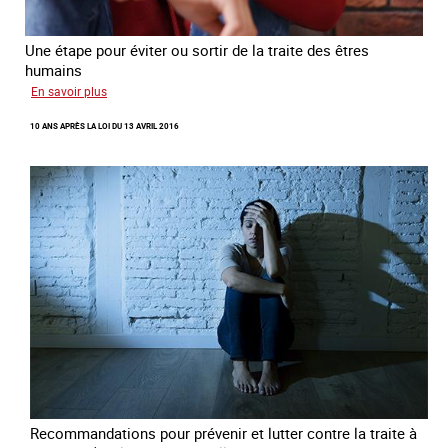
Une étape pour éviter ou sortir de la traite des êtres
humains
sur
En savoir plus
Recréer
10 ANS APRÈS LA LOI DU 13 AVRIL 2016
du
lien
avec
des
jeunes
en
errance
Recommandations pour prévenir et lutter contre la traite à