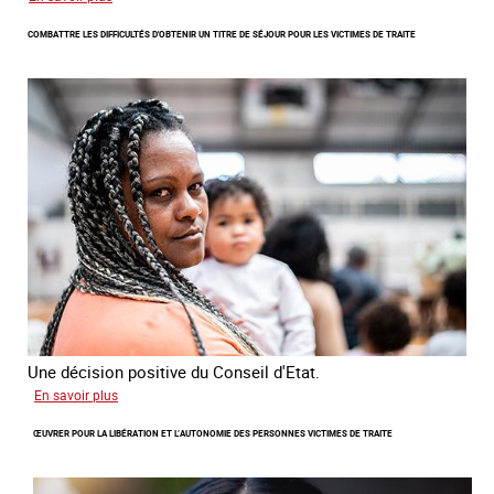
Lancement
COMBATTRE LES DIFFICULTÉS D'OBTENIR UN TITRE DE SÉJOUR POUR LES VICTIMES DE TRAITE
de
l'enquête
2026
sur
les
victimes
de
traite
Une décision positive du Conseil d'Etat.
sur
En savoir plus
Combattre
ŒUVRER POUR LA LIBÉRATION ET L’AUTONOMIE DES PERSONNES VICTIMES DE TRAITE
les
difficultés
d'obtenir