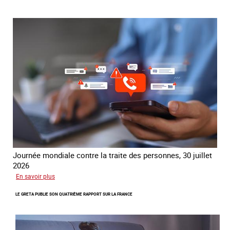
mondial
contre
la
traite
COATNET
Journée mondiale contre la traite des personnes, 30 juillet
2026
sur
En savoir plus
Piégés
LE GRETA PUBLIE SON QUATRIÈME RAPPORT SUR LA FRANCE
par
l’arnaque