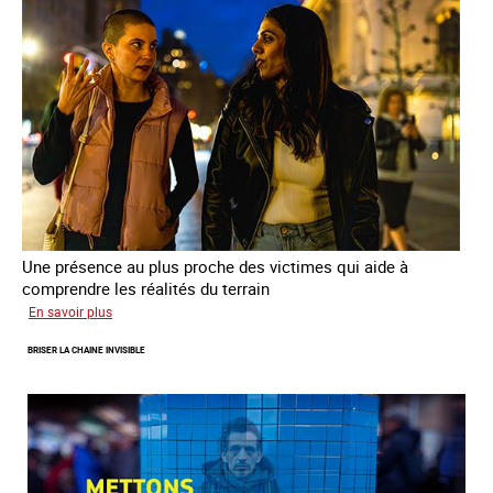
de
la
prostitution
Une présence au plus proche des victimes qui aide à
comprendre les réalités du terrain
sur
En savoir plus
Les
BRISER LA CHAINE INVISIBLE
rôles
fondamentaux
de
l’aller-
vers
dans
le