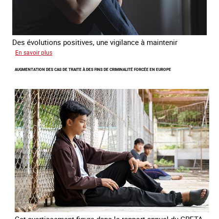
Des évolutions positives, une vigilance à maintenir
sur
En savoir plus
Les
AUGMENTATION DES CAS DE TRAITE À DES FINS DE CRIMINALITÉ FORCÉE EN EUROPE
nouveaux
défis
du
combat
contre
l’esclavage
domestique
en
France