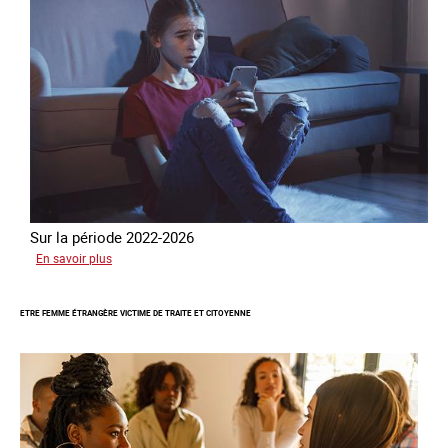
Sur la période 2022-2026
sur
En savoir plus
Le
GRETA
ETRE FEMME ÉTRANGÈRE VICTIME DE TRAITE ET CITOYENNE
publie
son
quatrième
rapport
sur
la
France