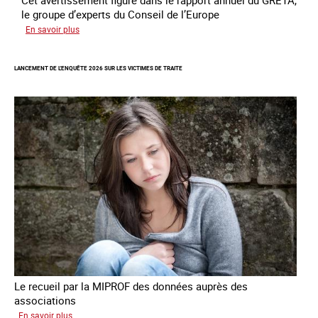
Cet avertissement figure dans le rapport annuel du GRETA,
le groupe d’experts du Conseil de l’Europe
sur
En savoir plus
Augmentation
des
LANCEMENT DE L'ENQUÊTE 2026 SUR LES VICTIMES DE TRAITE
cas
de
traite
à
des
fins
de
criminalité
forcée
en
Europe
Le recueil par la MIPROF des données auprès des
associations
sur
En savoir plus