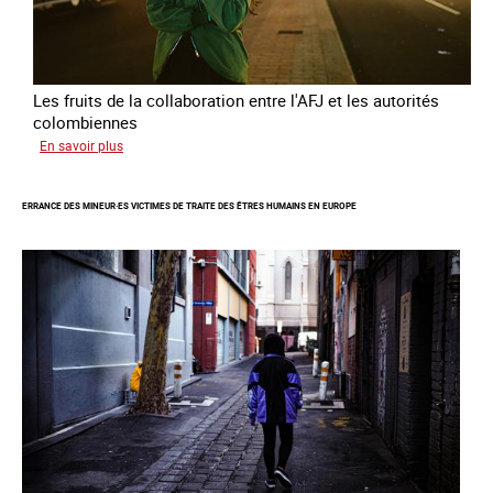
Les fruits de la collaboration entre l'AFJ et les autorités
colombiennes
sur
En savoir plus
Combattre
la
ERRANCE DES MINEUR·ES VICTIMES DE TRAITE DES ÊTRES HUMAINS EN EUROPE
traite
en
partenariat
avec
la
Colombie