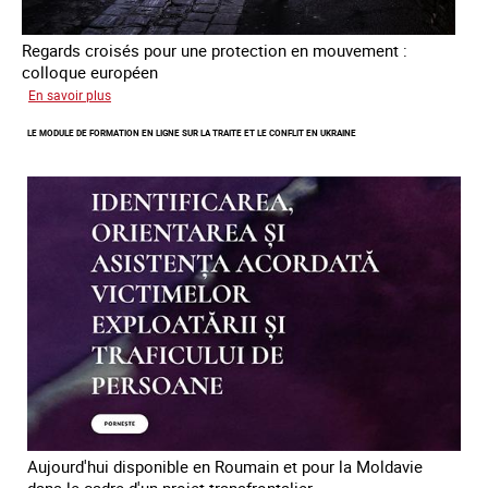
Regards croisés pour une protection en mouvement :
colloque européen
sur
En savoir plus
Errance
LE MODULE DE FORMATION EN LIGNE SUR LA TRAITE ET LE CONFLIT EN UKRAINE
des
mineur·es
victimes
de
traite
des
êtres
humains
en
Europe
Aujourd'hui disponible en Roumain et pour la Moldavie