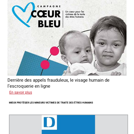
en
Asie
du
sud
est
Derrière des appels frauduleux, le visage humain de
l'escroquerie en ligne
sur
En savoir plus
Journée
MIEUX PROTÉGER LES MINEURS VICTIMES DE TRAITE DES ÊTRES HUMAINS
mondiale
de
lutte
contre
la
traite