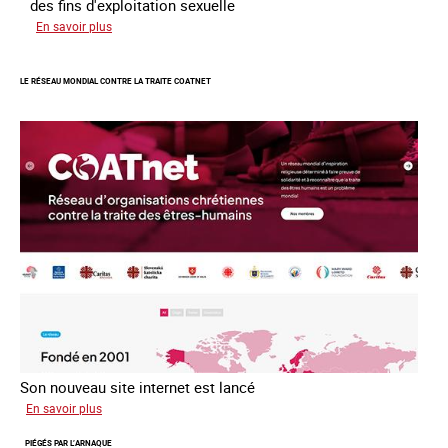
des fins d'exploitation sexuelle
sur
En savoir plus
10
ans
LE RÉSEAU MONDIAL CONTRE LA TRAITE COATNET
après
la
loi
du
13
avril
2016
Son nouveau site internet est lancé
sur
En savoir plus
Le
PIÉGÉS PAR L’ARNAQUE
réseau