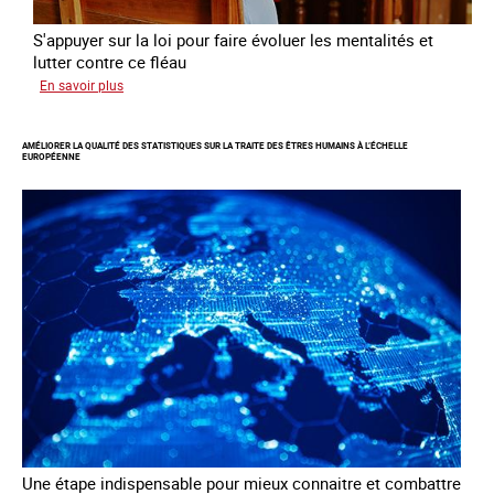
S'appuyer sur la loi pour faire évoluer les mentalités et
lutter contre ce fléau
sur
En savoir plus
Responsabiliser
les
AMÉLIORER LA QUALITÉ DES STATISTIQUES SUR LA TRAITE DES ÊTRES HUMAINS À L’ÉCHELLE
clients
EUROPÉENNE
de
la
traite
à
des
fins
d’exploitation
sexuelle
Une étape indispensable pour mieux connaitre et combattre