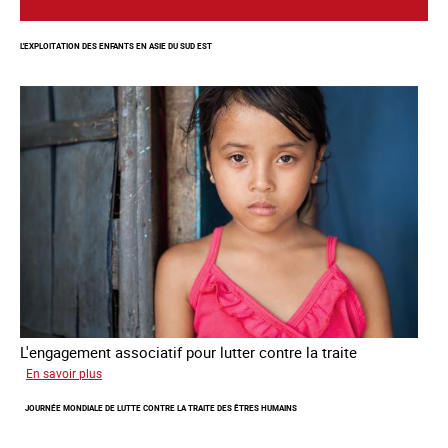
L'EXPLOITATION DES ENFANTS EN ASIE DU SUD EST
L'engagement associatif pour lutter contre la traite
sur
En savoir plus
L'exploitation
JOURNÉE MONDIALE DE LUTTE CONTRE LA TRAITE DES ÊTRES HUMAINS
des
enfants