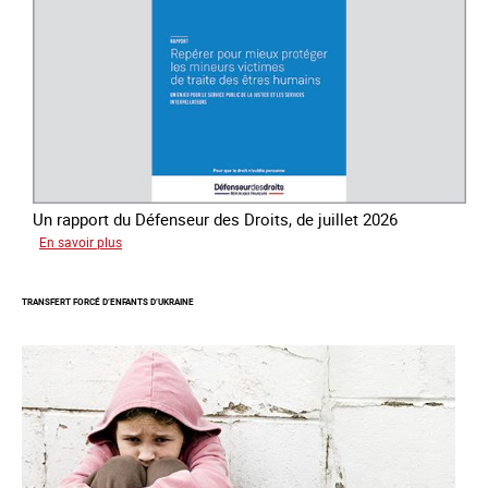
des
êtres
humains
Un rapport du Défenseur des Droits, de juillet 2026
sur
En savoir plus
Mieux
protéger
TRANSFERT FORCÉ D’ENFANTS D’UKRAINE
les
mineurs
victimes
de
traite
des
êtres
humains