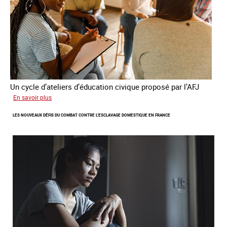
Un cycle d’ateliers d’éducation civique proposé par l’AFJ
sur
En savoir plus
Etre
LES NOUVEAUX DÉFIS DU COMBAT CONTRE L’ESCLAVAGE DOMESTIQUE EN FRANCE
femme
étrangère
victime
de
traite
et
citoyenne