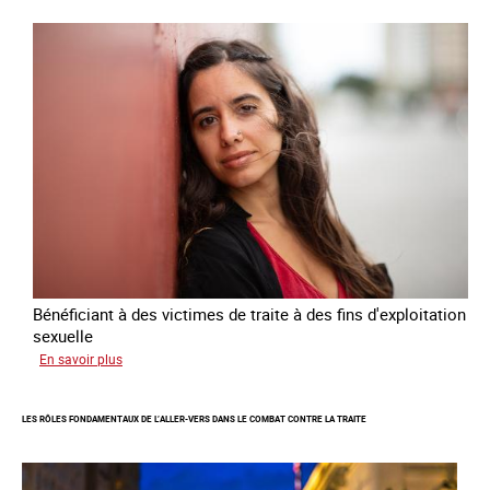
Plan
national
de
lutte
contre
la
traite
des
êtres
humains
2024
-
2027
Bénéficiant à des victimes de traite à des fins d'exploitation
sexuelle
sur
En savoir plus
Enquête
sur
LES RÔLES FONDAMENTAUX DE L’ALLER-VERS DANS LE COMBAT CONTRE LA TRAITE
les
parcours
de
sortie