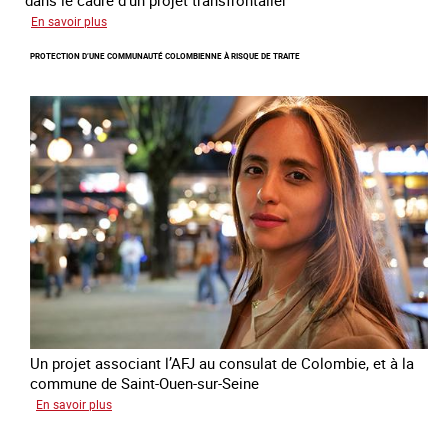
dans le cadre d'un projet transfrontalier
sur
En savoir plus
Le
PROTECTION D’UNE COMMUNAUTÉ COLOMBIENNE À RISQUE DE TRAITE
module
de
formation
en
ligne
sur
la
traite
et
le
conflit
en
Ukraine
Un projet associant l’AFJ au consulat de Colombie, et à la
commune de Saint-Ouen-sur-Seine
sur
En savoir plus
Protection
d’une