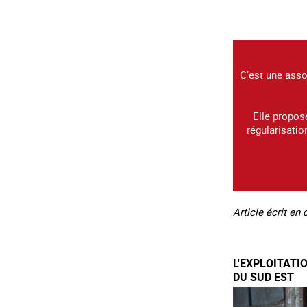
C’est une asso
Elle propos
régularisatio
Article écrit en
L'EXPLOITATI
DU SUD EST