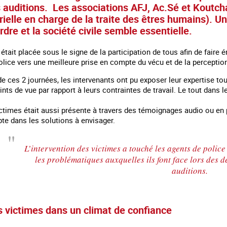
rs auditions. Les associations AFJ, Ac.Sé et Koutc
rielle en charge de la traite des êtres humains). Une
ordre et la société civile semble essentielle.
était placée sous le signe de la participation de tous afin de faire 
lice vers une meilleure prise en compte du vécu et de la perceptio
de ces 2 journées, les intervenants ont pu exposer leur expertise tou
ints de vue par rapport à leurs contraintes de travail. Le tout dans 
ctimes était aussi présente à travers des témoignages audio ou en 
te dans les solutions à envisager.
L’intervention des victimes a touché les agents de polic
lines of major
Agir contre l’exploitation en marge des
Information aux per
les problématiques auxquelles ils font face lors des
grands événements sportifs
auditions.
es victimes dans un climat de confiance