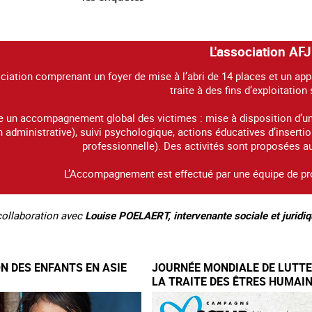
L'association AFJ
ciation comprenant un foyer de mise à l’abri de 14 places et un a
traite à des fins d’exploitation
e un accompagnement global des victimes : mise à disposition d’un 
n administrative), suivi psychologique, actions éducatives d’insert
professionnelle). Des activités sont proposées a
L’Accompagnement est effectué par une équipe de pr
 collaboration avec
Louise POELAERT, intervenante sociale et juridiq
ON DES ENFANTS EN ASIE
JOURNÉE MONDIALE DE LUTT
LA TRAITE DES ÊTRES HUMAI