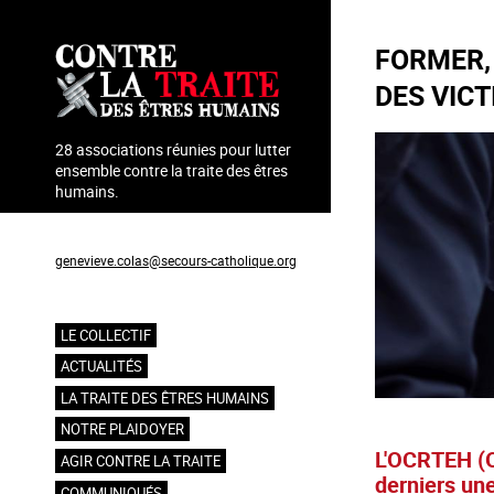
Aller
au
FORMER, 
contenu
principal
DES VICT
28 associations réunies pour lutter
ensemble contre la traite des êtres
humains.
Coordination : Geneviève Colas
genevieve.colas@secours-catholique.org
06 71 00 69 90
LE COLLECTIF
Navigation
ACTUALITÉS
principale
LA TRAITE DES ÊTRES HUMAINS
NOTRE PLAIDOYER
L'OCRTEH (Of
AGIR CONTRE LA TRAITE
derniers une
COMMUNIQUÉS