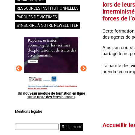
lors de leu
RESSOURCES INSTITUTIONNELLES
interministé
forces de l’
PAROLES DE VICTIMES
S'INSCRIRE À NOTRE NEWSLETTER
Cette formation 
des agents de po
Ainsi, au cours 
partagé leurs po
La parole des vi
prendre en comp
 human
Un nouveau module de formation en ligne
Raising awareness on the side
sur la traite des êtres humains
sporting events
Mentions légales
Accueillir l
Rechercher