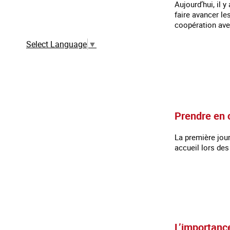
Aujourd’hui, il 
faire avancer le
Traduction automatique à partir de la
version française
coopération avec
Select Language
▼
Prendre en 
La première jour
accueil lors des
L’importance