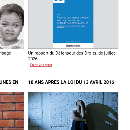
visage
Un rapport du Défenseur des Droits, de juillet
2026
sur
En savoir plus
Mieux
protéger
EUNES EN
10 ANS APRÈS LA LOI DU 13 AVRIL 2016
les
mineurs
victimes
de
traite
des
êtres
humains