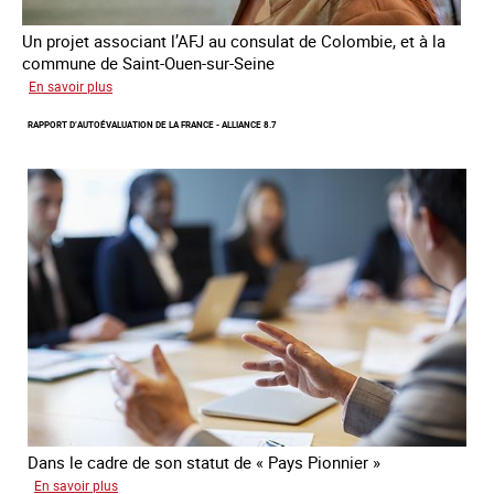
Un projet associant l’AFJ au consulat de Colombie, et à la
commune de Saint-Ouen-sur-Seine
sur
En savoir plus
Protection
RAPPORT D’AUTOÉVALUATION DE LA FRANCE - ALLIANCE 8.7
d’une
communauté
colombienne
à
risque
de
traite
Dans le cadre de son statut de « Pays Pionnier »
sur
En savoir plus