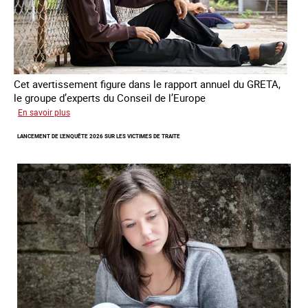
Cet avertissement figure dans le rapport annuel du GRETA,
le groupe d’experts du Conseil de l’Europe
sur
En savoir plus
Augmentation
LANCEMENT DE L'ENQUÊTE 2026 SUR LES VICTIMES DE TRAITE
des
cas
de
traite
à
des
fins
de
criminalité
forcée
en
Europe