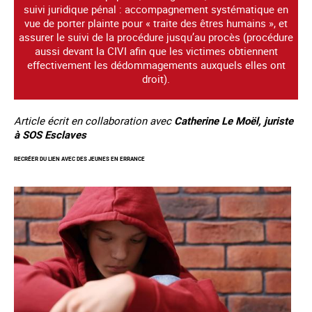
suivi juridique pénal : accompagnement systématique en
vue de porter plainte pour « traite des êtres humains », et
assurer le suivi de la procédure jusqu’au procès (procédure
aussi devant la CIVI afin que les victimes obtiennent
effectivement les dédommagements auxquels elles ont
droit).
Article écrit en collaboration avec
Catherine Le Moël, juriste
à SOS Esclaves
RECRÉER DU LIEN AVEC DES JEUNES EN ERRANCE