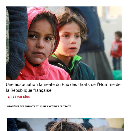
des
droits
de
l’Homme
de
la
République
française
2025
Une association lauréate du Prix des droits de l'Homme de
la République française
sur
En savoir plus
Lutter
PROTÉGER DES ENFANTS ET JEUNES VICTIMES DE TRAITE
contre
la
traite
des