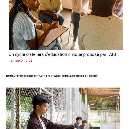
la
France
Un cycle d’ateliers d’éducation civique proposé par l’AFJ
sur
En savoir plus
Etre
femme
AUGMENTATION DES CAS DE TRAITE À DES FINS DE CRIMINALITÉ FORCÉE EN EUROPE
étrangère
victime
de
traite
et
citoyenne