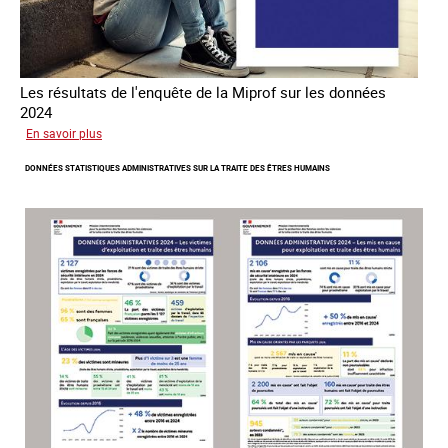
Les résultats de l'enquête de la Miprof sur les données
2024
sur
En savoir plus
Les
DONNÉES STATISTIQUES ADMINISTRATIVES SUR LA TRAITE DES ÊTRES HUMAINS
statistiques
sur
la
traite
des
associations