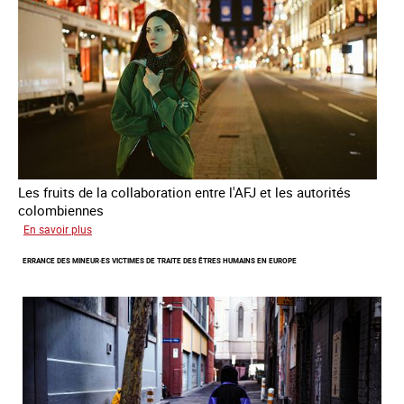
Les fruits de la collaboration entre l'AFJ et les autorités
colombiennes
sur
En savoir plus
Combattre
ERRANCE DES MINEUR·ES VICTIMES DE TRAITE DES ÊTRES HUMAINS EN EUROPE
la
traite
en
partenariat
avec
la
Colombie