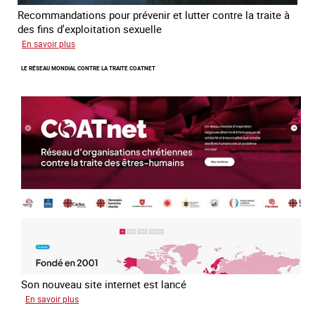
Recommandations pour prévenir et lutter contre la traite à
des fins d'exploitation sexuelle
sur
En savoir plus
10
LE RÉSEAU MONDIAL CONTRE LA TRAITE COATNET
ans
après
la
loi
du
13
avril
2016
Son nouveau site internet est lancé
sur
En savoir plus
Le