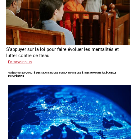
l’Europe
S'appuyer sur la loi pour faire évoluer les mentalités et
lutter contre ce fléau
sur
En savoir plus
Responsabiliser
AMÉLIORER LA QUALITÉ DES STATISTIQUES SUR LA TRAITE DES ÊTRES HUMAINS À L’ÉCHELLE
les
EUROPÉENNE
clients
de
la
traite
à
des
fins
d’exploitation
sexuelle