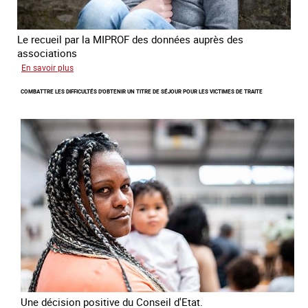
Le recueil par la MIPROF des données auprès des
associations
sur
En savoir plus
Lancement
COMBATTRE LES DIFFICULTÉS D'OBTENIR UN TITRE DE SÉJOUR POUR LES VICTIMES DE TRAITE
de
l'enquête
2026
sur
les
victimes
de
traite
Une décision positive du Conseil d'Etat.