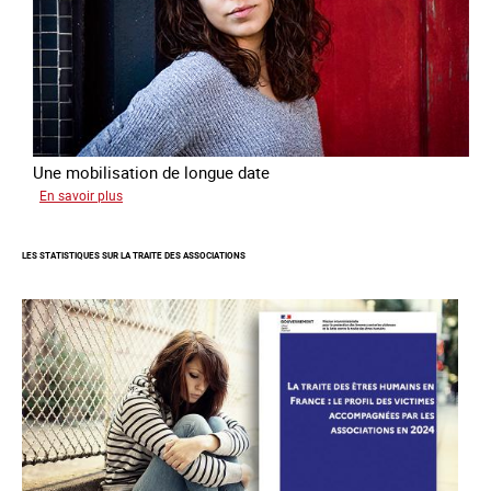
Une mobilisation de longue date
sur
En savoir plus
L'investissement
de
LES STATISTIQUES SUR LA TRAITE DES ASSOCIATIONS
l’Ofpra
dans
la
lutte
contre
la
traite