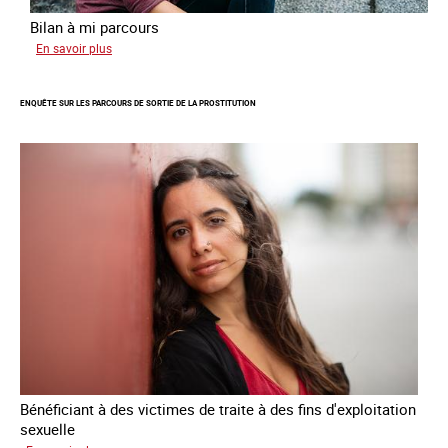
Bilan à mi parcours
sur
En savoir plus
Suivi
du
ENQUÊTE SUR LES PARCOURS DE SORTIE DE LA PROSTITUTION
Plan
national
de
lutte
contre
la
traite
des
êtres
humains
2024
-
2027
Bénéficiant à des victimes de traite à des fins d'exploitation
sexuelle