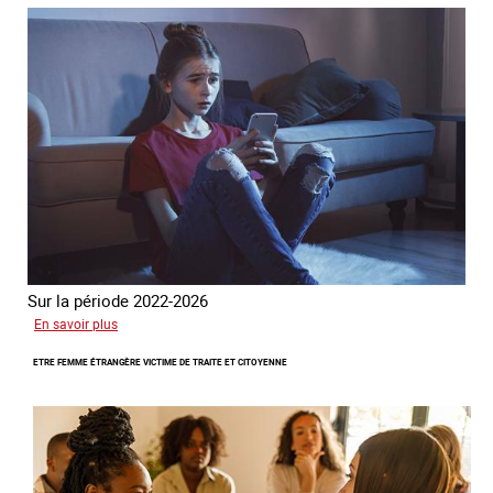
Sur la période 2022-2026
sur
En savoir plus
Le
ETRE FEMME ÉTRANGÈRE VICTIME DE TRAITE ET CITOYENNE
GRETA
publie
son
quatrième
rapport
sur