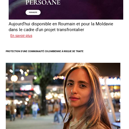
Aujourd'hui disponible en Roumain et pour la Moldavie
dans le cadre d'un projet transfrontalier
sur
En savoir plus
Le
module
PROTECTION D’UNE COMMUNAUTÉ COLOMBIENNE À RISQUE DE TRAITE
de
formation
en
ligne
sur
la
traite
et
le
conflit
en
Ukraine