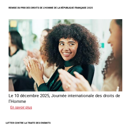
Rapport
REMISE DU PRIX DES DROITS DE L’HOMME DE LA RÉPUBLIQUE FRANÇAISE 2025
d’autoévaluation
de
la
France
-
Alliance
8.7
Le 10 décembre 2025, Journée internationale des droits de
l'Homme
sur
En savoir plus
Remise
du
LUTTER CONTRE LA TRAITE DES ENFANTS
Prix