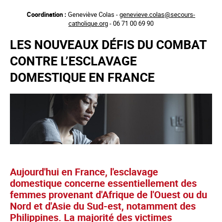
Aller
Coordination :
Geneviève Colas -
genevieve.colas@secours-
au
catholique.org
- 06 71 00 69 90
contenu
principal
LES NOUVEAUX DÉFIS DU COMBAT
CONTRE L’ESCLAVAGE
DOMESTIQUE EN FRANCE
Aujourd'hui en France, l'esclavage
domestique concerne essentiellement des
femmes provenant d'Afrique de l'Ouest ou du
Nord et d'Asie du Sud-est, notamment des
Philippines. La majorité des victimes