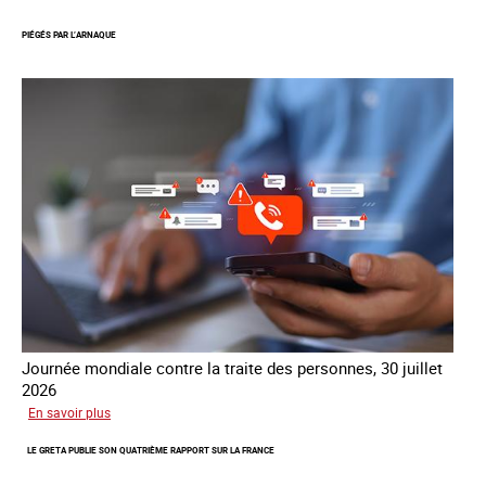
réseau
PIÉGÉS PAR L’ARNAQUE
mondial
contre
la
traite
COATNET
Journée mondiale contre la traite des personnes, 30 juillet
2026
sur
En savoir plus
Piégés
LE GRETA PUBLIE SON QUATRIÈME RAPPORT SUR LA FRANCE
par
l’arnaque