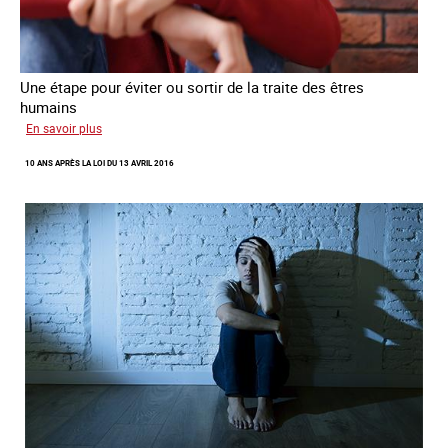
Une étape pour éviter ou sortir de la traite des êtres
humains
sur
En savoir plus
Recréer
10 ANS APRÈS LA LOI DU 13 AVRIL 2016
du
lien
avec
des
jeunes
en
errance