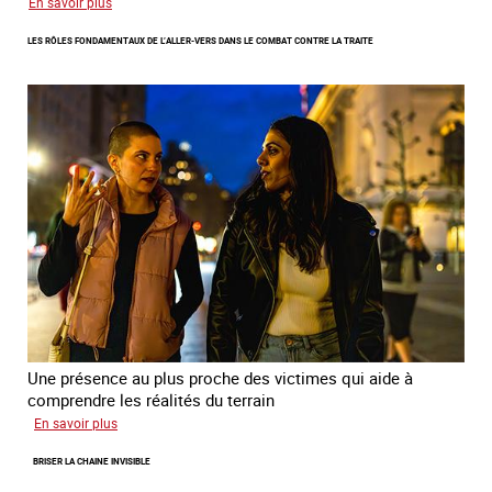
sur
En savoir plus
Enquête
LES RÔLES FONDAMENTAUX DE L’ALLER-VERS DANS LE COMBAT CONTRE LA TRAITE
sur
les
parcours
de
sortie
de
la
prostitution
Une présence au plus proche des victimes qui aide à
comprendre les réalités du terrain
sur
En savoir plus
Les
BRISER LA CHAINE INVISIBLE
rôles
fondamentaux