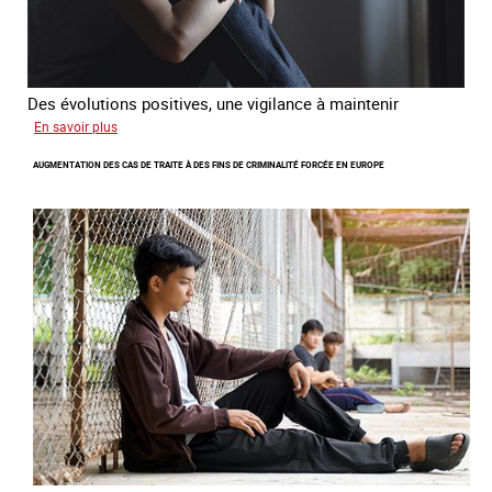
Des évolutions positives, une vigilance à maintenir
sur
En savoir plus
Les
AUGMENTATION DES CAS DE TRAITE À DES FINS DE CRIMINALITÉ FORCÉE EN EUROPE
nouveaux
défis
du
combat
contre
l’esclavage
domestique
en
France