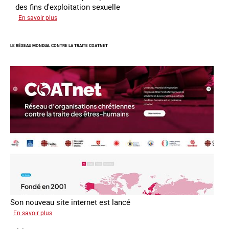
des fins d'exploitation sexuelle
sur
En savoir plus
10
ans
LE RÉSEAU MONDIAL CONTRE LA TRAITE COATNET
après
la
loi
du
13
avril
2016
Son nouveau site internet est lancé
sur
En savoir plus
Le