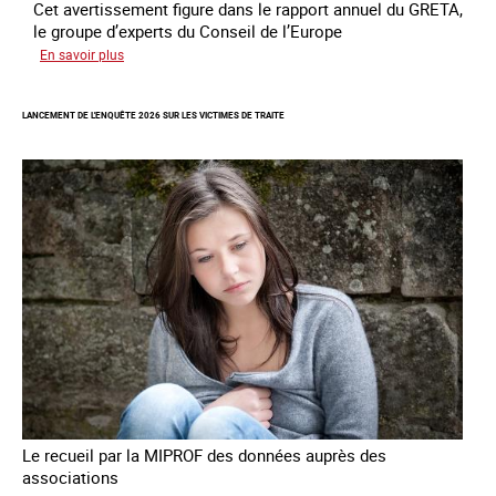
Cet avertissement figure dans le rapport annuel du GRETA,
le groupe d’experts du Conseil de l’Europe
sur
En savoir plus
Augmentation
des
LANCEMENT DE L'ENQUÊTE 2026 SUR LES VICTIMES DE TRAITE
cas
de
traite
à
des
fins
de
criminalité
forcée
en
Europe
Le recueil par la MIPROF des données auprès des
associations