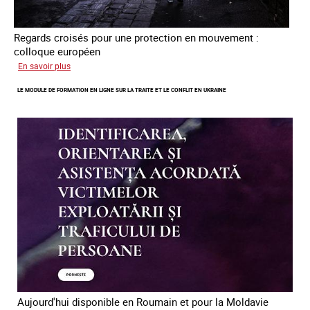
Regards croisés pour une protection en mouvement :
colloque européen
sur
En savoir plus
Errance
LE MODULE DE FORMATION EN LIGNE SUR LA TRAITE ET LE CONFLIT EN UKRAINE
des
mineur·es
victimes
de
traite
des
êtres
humains
en
Europe
Aujourd'hui disponible en Roumain et pour la Moldavie