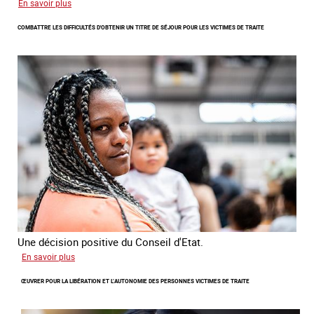
sur
En savoir plus
Lancement
COMBATTRE LES DIFFICULTÉS D'OBTENIR UN TITRE DE SÉJOUR POUR LES VICTIMES DE TRAITE
de
l'enquête
2026
sur
les
victimes
de
traite
Une décision positive du Conseil d'Etat.
sur
En savoir plus
Combattre
ŒUVRER POUR LA LIBÉRATION ET L’AUTONOMIE DES PERSONNES VICTIMES DE TRAITE
les
difficultés
d'obtenir