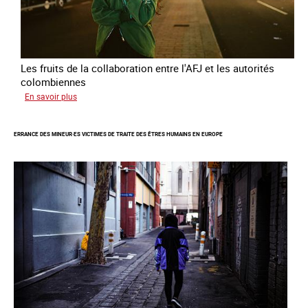
Les fruits de la collaboration entre l'AFJ et les autorités
colombiennes
sur
En savoir plus
Combattre
la
ERRANCE DES MINEUR·ES VICTIMES DE TRAITE DES ÊTRES HUMAINS EN EUROPE
traite
en
partenariat
avec
la
Colombie