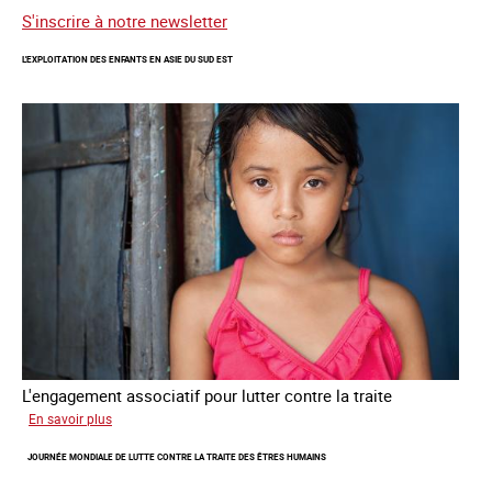
S'inscrire à notre newsletter
L'EXPLOITATION DES ENFANTS EN ASIE DU SUD EST
L'engagement associatif pour lutter contre la traite
sur
En savoir plus
L'exploitation
JOURNÉE MONDIALE DE LUTTE CONTRE LA TRAITE DES ÊTRES HUMAINS
des
enfants