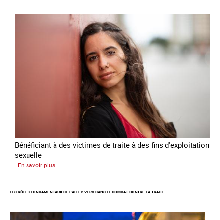
Plan
national
de
lutte
contre
la
traite
des
êtres
humains
2024
-
2027
Bénéficiant à des victimes de traite à des fins d'exploitation
sexuelle
sur
En savoir plus
Enquête
sur
LES RÔLES FONDAMENTAUX DE L’ALLER-VERS DANS LE COMBAT CONTRE LA TRAITE
les
parcours
de