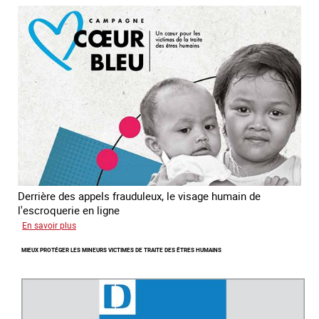
en
Asie
du
sud
est
Derrière des appels frauduleux, le visage humain de
l'escroquerie en ligne
sur
En savoir plus
Journée
MIEUX PROTÉGER LES MINEURS VICTIMES DE TRAITE DES ÊTRES HUMAINS
mondiale
de
lutte
contre
la