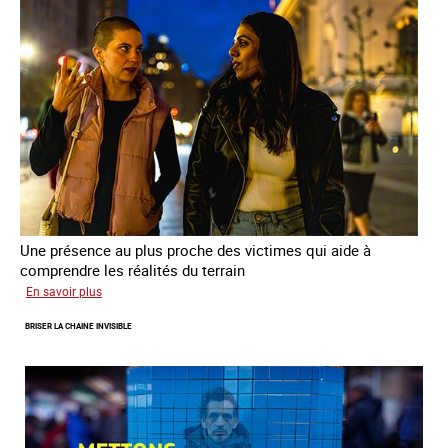
sortie
de
la
prostitution
Une présence au plus proche des victimes qui aide à
comprendre les réalités du terrain
sur
En savoir plus
Les
BRISER LA CHAINE INVISIBLE
rôles
fondamentaux
de
l’aller-
vers
dans