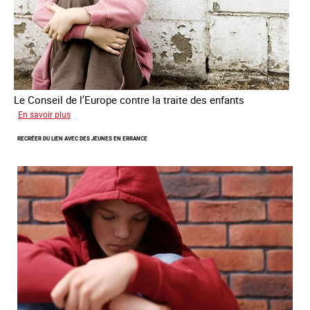
Le Conseil de l’Europe contre la traite des enfants
sur
En savoir plus
Transfert
RECRÉER DU LIEN AVEC DES JEUNES EN ERRANCE
forcé
d’enfants
d’Ukraine