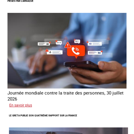
PIÉGÉS PAR L’ARNAQUE
réseau
mondial
contre
la
traite
COATNET
Journée mondiale contre la traite des personnes, 30 juillet
2026
sur
En savoir plus
Piégés
LE GRETA PUBLIE SON QUATRIÈME RAPPORT SUR LA FRANCE
par
l’arnaque