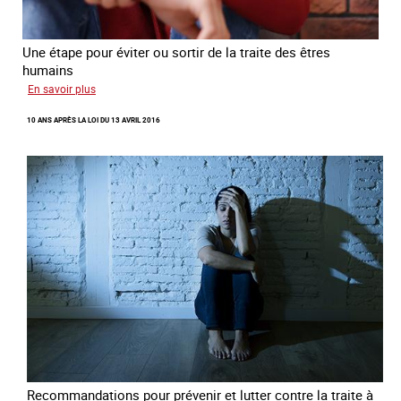
Une étape pour éviter ou sortir de la traite des êtres
humains
sur
En savoir plus
Recréer
10 ANS APRÈS LA LOI DU 13 AVRIL 2016
du
lien
avec
des
jeunes
en
errance
Recommandations pour prévenir et lutter contre la traite à