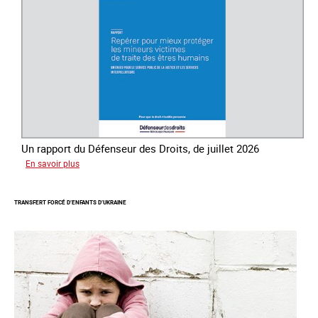
traite
des
êtres
humains
Un rapport du Défenseur des Droits, de juillet 2026
sur
En savoir plus
Mieux
protéger
TRANSFERT FORCÉ D’ENFANTS D’UKRAINE
les
mineurs
victimes
de
traite
des
êtres
humains