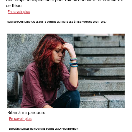
ce fléau
sur
En savoir plus
Améliorer
SUIVI DU PLAN NATIONAL DE LUTTE CONTRE LA TRAITE DES ÊTRES HUMAINS 2024 - 2027
la
qualité
des
statistiques
sur
la
traite
des
êtres
humains
à
l’échelle
européenne
Bilan à mi parcours
sur
En savoir plus
Suivi
ENQUÊTE SUR LES PARCOURS DE SORTIE DE LA PROSTITUTION
du