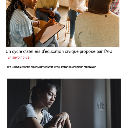
Un cycle d’ateliers d’éducation civique proposé par l’AFJ
sur
En savoir plus
Etre
LES NOUVEAUX DÉFIS DU COMBAT CONTRE L’ESCLAVAGE DOMESTIQUE EN FRANCE
femme
étrangère
victime
de
traite
et
citoyenne