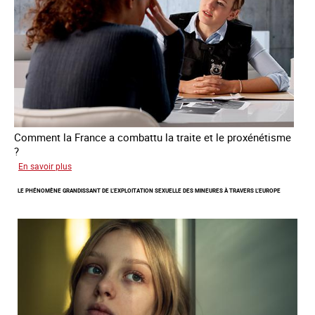
victimes
de
traite
Comment la France a combattu la traite et le proxénétisme
?
sur
En savoir plus
Le
LE PHÉNOMÈNE GRANDISSANT DE L’EXPLOITATION SEXUELLE DES MINEURES À TRAVERS L’EUROPE
regard
de
l'OCRTEH
sur
l'exploitation
sexuelle
en
France
en