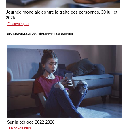
Journée mondiale contre la traite des personnes, 30 juillet
2026
sur
En savoir plus
Piégés
LE GRETA PUBLIE SON QUATRIÈME RAPPORT SUR LA FRANCE
par
l’arnaque
Sur la période 2022-2026
sur
En savoir plus