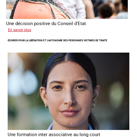
Une décision positive du Conseil d'Etat.
sur
En savoir plus
Combattre
ŒUVRER POUR LA LIBÉRATION ET L’AUTONOMIE DES PERSONNES VICTIMES DE TRAITE
les
difficultés
d'obtenir
un
titre
de
séjour
pour
les
victimes
de
traite
Une formation inter associative au long court