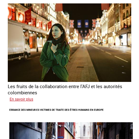
invisible
Les fruits de la collaboration entre l'AFJ et les autorités
colombiennes
sur
En savoir plus
Combattre
ERRANCE DES MINEUR·ES VICTIMES DE TRAITE DES ÊTRES HUMAINS EN EUROPE
la
traite
en
partenariat
avec