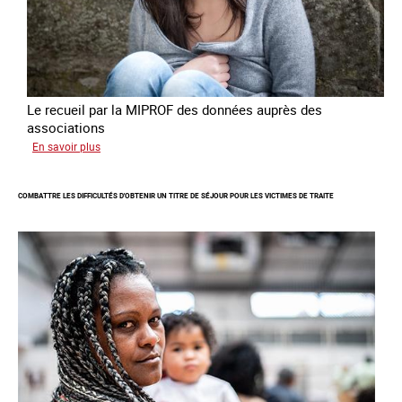
en
Europe
Le recueil par la MIPROF des données auprès des
associations
sur
En savoir plus
Lancement
de
COMBATTRE LES DIFFICULTÉS D'OBTENIR UN TITRE DE SÉJOUR POUR LES VICTIMES DE TRAITE
l'enquête
2026
sur
les
victimes
de
traite