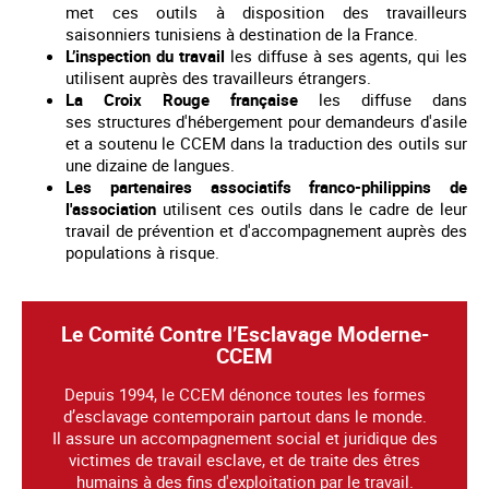
met ces outils à disposition des travailleurs
saisonniers tunisiens à destination de la France.
L’inspection du travail
les diffuse à ses agents, qui les
utilisent auprès des travailleurs étrangers.
La Croix Rouge française
les diffuse dans
ses structures d'hébergement pour demandeurs d'asile
et a soutenu le CCEM dans la traduction des outils sur
une dizaine de langues.
Les partenaires associatifs franco-philippins de
l'association
utilisent ces outils dans le cadre de leur
travail de prévention et d'accompagnement auprès des
populations à risque.
Le Comité Contre l’Esclavage Moderne-
CCEM
Depuis 1994, le CCEM dénonce toutes les formes
d’esclavage contemporain partout dans le monde.
Il assure un accompagnement social et juridique des
victimes de travail esclave, et de traite des êtres
humains à des fins d'exploitation par le travail.