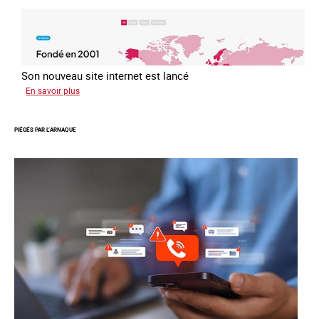
Son nouveau site internet est lancé
sur
En savoir plus
Le
réseau
PIÉGÉS PAR L’ARNAQUE
mondial
contre
la
traite
COATNET