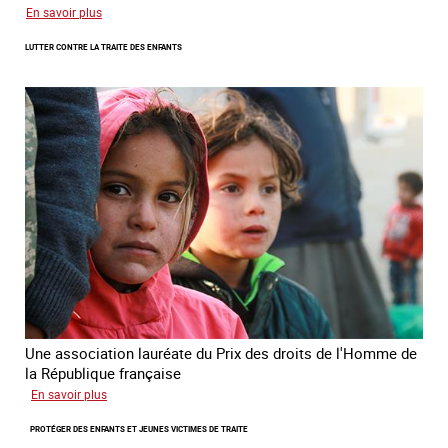
sur
En savoir plus
Remise
LUTTER CONTRE LA TRAITE DES ENFANTS
du
Prix
des
droits
de
l’Homme
de
la
République
française
2025
Une association lauréate du Prix des droits de l'Homme de
la République française
sur
En savoir plus
Lutter
PROTÉGER DES ENFANTS ET JEUNES VICTIMES DE TRAITE
contre