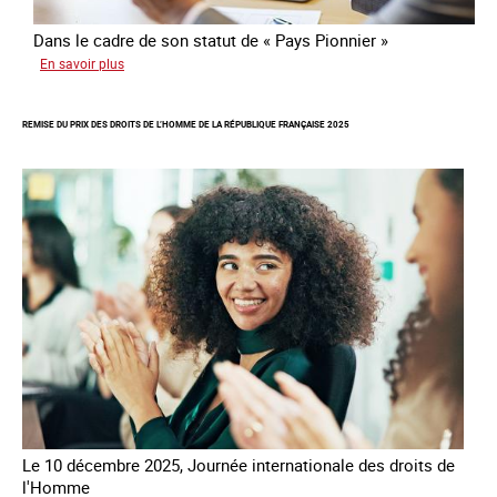
Dans le cadre de son statut de « Pays Pionnier »
sur
En savoir plus
Rapport
d’autoévaluation
REMISE DU PRIX DES DROITS DE L’HOMME DE LA RÉPUBLIQUE FRANÇAISE 2025
de
la
France
-
Alliance
8.7
Le 10 décembre 2025, Journée internationale des droits de
l'Homme