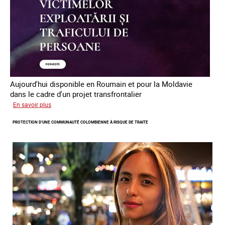
en
Europe
Aujourd'hui disponible en Roumain et pour la Moldavie
dans le cadre d'un projet transfrontalier
sur
En savoir plus
Le
PROTECTION D’UNE COMMUNAUTÉ COLOMBIENNE À RISQUE DE TRAITE
module
de
formation
en
ligne
sur
la
traite
et
le
conflit