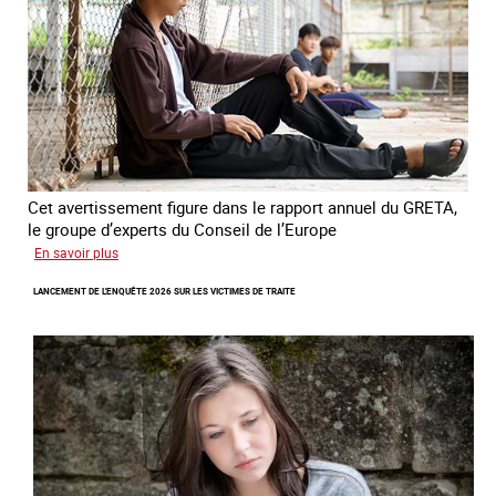
domestique
en
France
Cet avertissement figure dans le rapport annuel du GRETA,
le groupe d’experts du Conseil de l’Europe
sur
En savoir plus
Augmentation
LANCEMENT DE L'ENQUÊTE 2026 SUR LES VICTIMES DE TRAITE
des
cas
de
traite
à
des
fins
de
criminalité
forcée