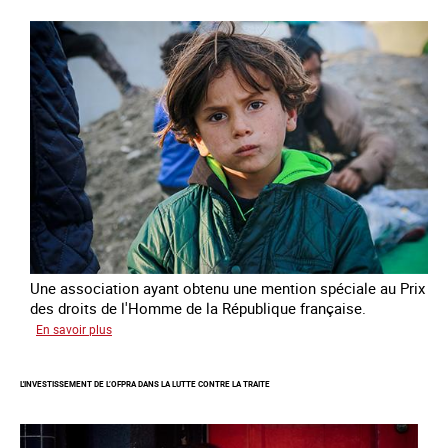
la
traite
des
enfants
Une association ayant obtenu une mention spéciale au Prix
des droits de l'Homme de la République française.
sur
En savoir plus
Protéger
des
L'INVESTISSEMENT DE L’OFPRA DANS LA LUTTE CONTRE LA TRAITE
enfants
et
jeunes
victimes