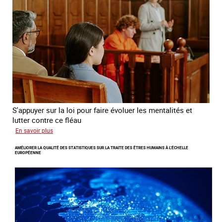
des
mineures
à
travers
l’Europe
S'appuyer sur la loi pour faire évoluer les mentalités et
lutter contre ce fléau
sur
En savoir plus
Responsabiliser
AMÉLIORER LA QUALITÉ DES STATISTIQUES SUR LA TRAITE DES ÊTRES HUMAINS À L’ÉCHELLE
les
EUROPÉENNE
clients
de
la
traite
à
des
fins