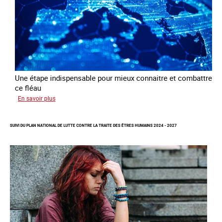
d’exploitation
sexuelle
Une étape indispensable pour mieux connaitre et combattre
ce fléau
sur
En savoir plus
Améliorer
la
SUIVI DU PLAN NATIONAL DE LUTTE CONTRE LA TRAITE DES ÊTRES HUMAINS 2024 - 2027
qualité
des
statistiques
sur
la
traite
des
êtres
humains
à