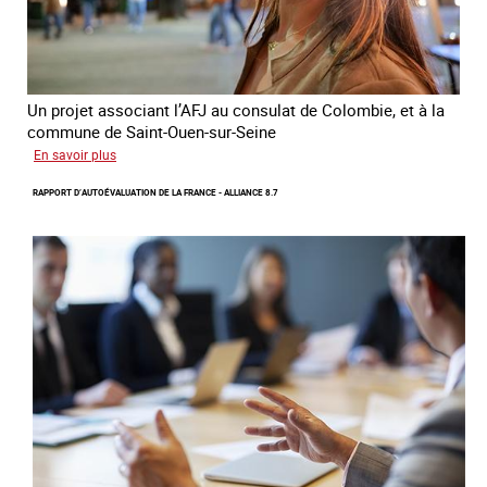
en
Ukraine
Un projet associant l’AFJ au consulat de Colombie, et à la
commune de Saint-Ouen-sur-Seine
sur
En savoir plus
Protection
RAPPORT D’AUTOÉVALUATION DE LA FRANCE - ALLIANCE 8.7
d’une
communauté
colombienne
à
risque
de
traite