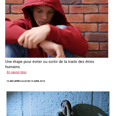
Une étape pour éviter ou sortir de la traite des êtres
humains
sur
En savoir plus
Recréer
10 ANS APRÈS LA LOI DU 13 AVRIL 2016
du
lien
avec
des
jeunes
en
errance