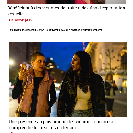
Bénéficiant à des victimes de traite à des fins d'exploitation
sexuelle
sur
En savoir plus
Enquête
LES RÔLES FONDAMENTAUX DE L’ALLER-VERS DANS LE COMBAT CONTRE LA TRAITE
sur
les
parcours
de
sortie
de
la
prostitution
Une présence au plus proche des victimes qui aide à
comprendre les réalités du terrain