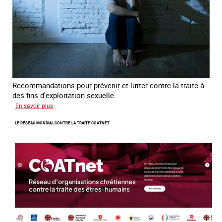
Recommandations pour prévenir et lutter contre la traite à
des fins d'exploitation sexuelle
sur
En savoir plus
10
LE RÉSEAU MONDIAL CONTRE LA TRAITE COATNET
ans
après
la
loi
du
13
avril
2016