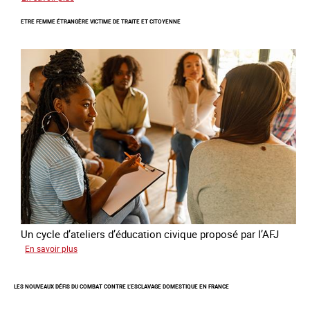
Le
ETRE FEMME ÉTRANGÈRE VICTIME DE TRAITE ET CITOYENNE
GRETA
publie
son
quatrième
rapport
sur
la
France
Un cycle d’ateliers d’éducation civique proposé par l’AFJ
sur
En savoir plus
Etre
femme
LES NOUVEAUX DÉFIS DU COMBAT CONTRE L’ESCLAVAGE DOMESTIQUE EN FRANCE
étrangère
victime