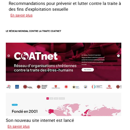
Recommandations pour prévenir et lutter contre la traite à
des fins d'exploitation sexuelle
sur
En savoir plus
10
ans
LE RÉSEAU MONDIAL CONTRE LA TRAITE COATNET
après
la
loi
du
13
avril
2016
Son nouveau site internet est lancé
sur
En savoir plus