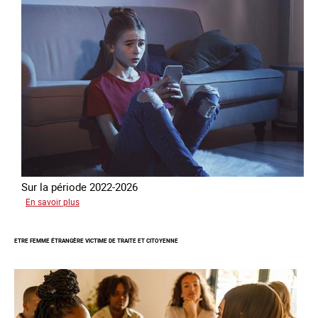
Sur la période 2022-2026
sur
En savoir plus
Le
GRETA
ETRE FEMME ÉTRANGÈRE VICTIME DE TRAITE ET CITOYENNE
publie
son
quatrième
rapport
sur
la