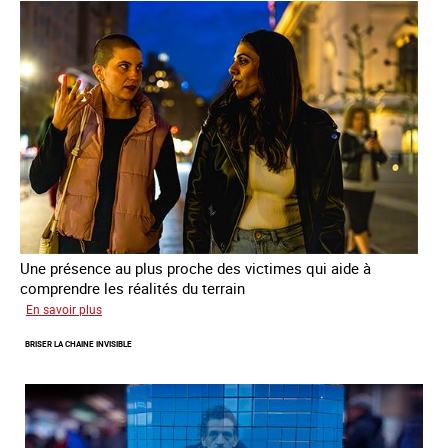
de
sortie
de
la
prostitution
Une présence au plus proche des victimes qui aide à
comprendre les réalités du terrain
sur
En savoir plus
Les
BRISER LA CHAINE INVISIBLE
rôles
fondamentaux
de
l’aller-
vers
dans