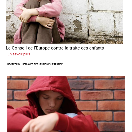
Le Conseil de l’Europe contre la traite des enfants
sur
En savoir plus
Transfert
RECRÉER DU LIEN AVEC DES JEUNES EN ERRANCE
forcé
d’enfants
d’Ukraine