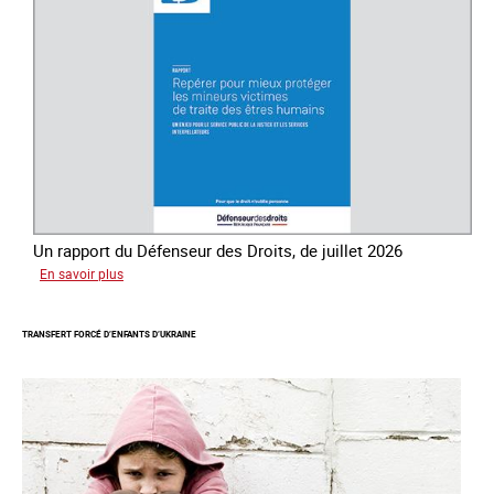
la
traite
des
êtres
humains
Un rapport du Défenseur des Droits, de juillet 2026
sur
En savoir plus
Mieux
protéger
TRANSFERT FORCÉ D’ENFANTS D’UKRAINE
les
mineurs
victimes
de
traite
des
êtres
humains