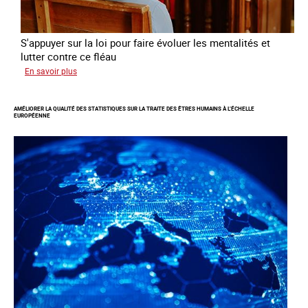
S'appuyer sur la loi pour faire évoluer les mentalités et
lutter contre ce fléau
sur
En savoir plus
Responsabiliser
les
AMÉLIORER LA QUALITÉ DES STATISTIQUES SUR LA TRAITE DES ÊTRES HUMAINS À L’ÉCHELLE
clients
EUROPÉENNE
de
la
traite
à
des
fins
d’exploitation
sexuelle