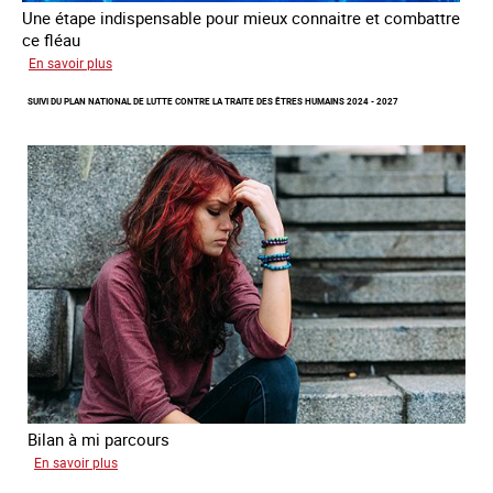
Une étape indispensable pour mieux connaitre et combattre
ce fléau
sur
En savoir plus
Améliorer
SUIVI DU PLAN NATIONAL DE LUTTE CONTRE LA TRAITE DES ÊTRES HUMAINS 2024 - 2027
la
qualité
des
statistiques
sur
la
traite
des
êtres
humains
à
l’échelle
européenne
Bilan à mi parcours
sur
En savoir plus
Suivi