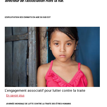
directeur de l'association Hors la rue.
L'EXPLOITATION DES ENFANTS EN ASIE DU SUD EST
L'engagement associatif pour lutter contre la traite
sur
En savoir plus
L'exploitation
JOURNÉE MONDIALE DE LUTTE CONTRE LA TRAITE DES ÊTRES HUMAINS
des