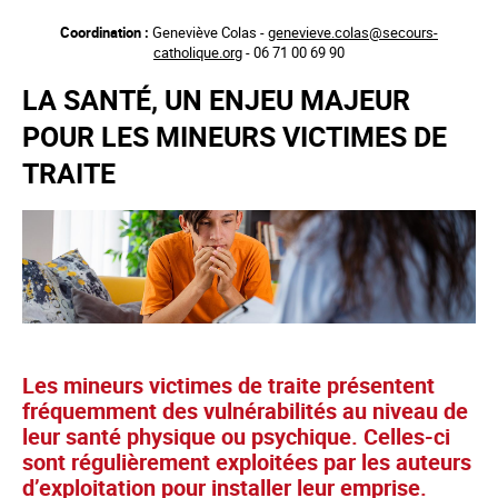
Aller
Coordination :
Geneviève Colas -
genevieve.colas@secours-
au
catholique.org
- 06 71 00 69 90
contenu
principal
LA SANTÉ, UN ENJEU MAJEUR
POUR LES MINEURS VICTIMES DE
TRAITE
Les mineurs victimes de traite présentent
fréquemment des vulnérabilités au niveau de
leur santé physique ou psychique. Celles-ci
sont régulièrement exploitées par les auteurs
d’exploitation pour installer leur emprise.