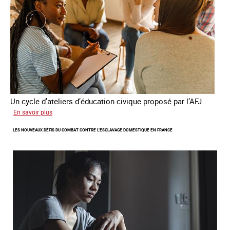
France
Un cycle d’ateliers d’éducation civique proposé par l’AFJ
sur
En savoir plus
Etre
LES NOUVEAUX DÉFIS DU COMBAT CONTRE L’ESCLAVAGE DOMESTIQUE EN FRANCE
femme
étrangère
victime
de
traite
et
citoyenne