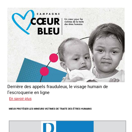
enfants
en
Asie
du
sud
est
Derrière des appels frauduleux, le visage humain de
l'escroquerie en ligne
sur
En savoir plus
Journée
MIEUX PROTÉGER LES MINEURS VICTIMES DE TRAITE DES ÊTRES HUMAINS
mondiale
de
lutte
contre