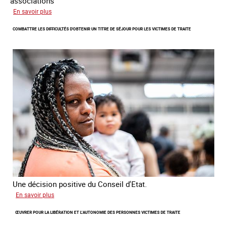
associations
sur
En savoir plus
Lancement
COMBATTRE LES DIFFICULTÉS D'OBTENIR UN TITRE DE SÉJOUR POUR LES VICTIMES DE TRAITE
de
l'enquête
2026
sur
les
victimes
de
traite
Une décision positive du Conseil d'Etat.
sur
En savoir plus
Combattre
ŒUVRER POUR LA LIBÉRATION ET L’AUTONOMIE DES PERSONNES VICTIMES DE TRAITE
les
difficultés