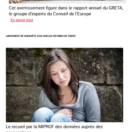
Cet avertissement figure dans le rapport annuel du GRETA,
le groupe d’experts du Conseil de l’Europe
sur
En savoir plus
Augmentation
des
LANCEMENT DE L'ENQUÊTE 2026 SUR LES VICTIMES DE TRAITE
cas
de
traite
à
des
fins
de
criminalité
forcée
en
Europe
Le recueil par la MIPROF des données auprès des