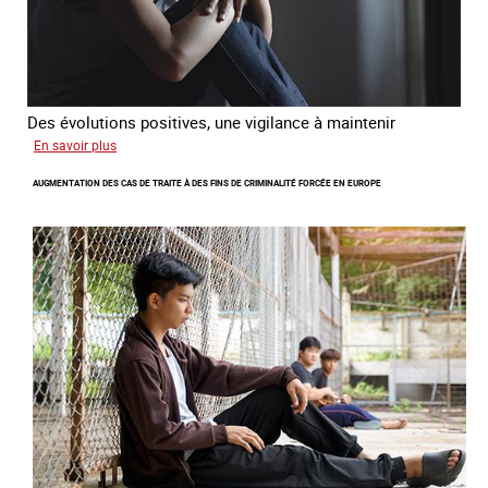
Des évolutions positives, une vigilance à maintenir
sur
En savoir plus
Les
AUGMENTATION DES CAS DE TRAITE À DES FINS DE CRIMINALITÉ FORCÉE EN EUROPE
nouveaux
défis
du
combat
contre
l’esclavage
domestique
en
France