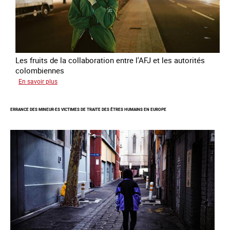
Les fruits de la collaboration entre l'AFJ et les autorités
colombiennes
sur
En savoir plus
Combattre
la
ERRANCE DES MINEUR·ES VICTIMES DE TRAITE DES ÊTRES HUMAINS EN EUROPE
traite
en
partenariat
avec
la
Colombie