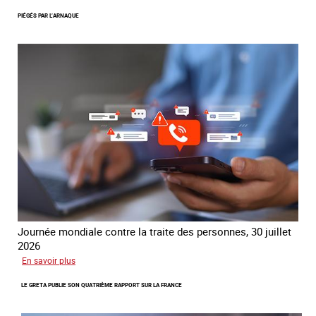
Le
PIÉGÉS PAR L’ARNAQUE
réseau
mondial
contre
la
traite
COATNET
Journée mondiale contre la traite des personnes, 30 juillet
2026
sur
En savoir plus
Piégés
LE GRETA PUBLIE SON QUATRIÈME RAPPORT SUR LA FRANCE
par
l’arnaque