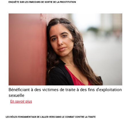
ENQUÊTE SUR LES PARCOURS DE SORTIE DE LA PROSTITUTION
du
Plan
national
de
lutte
contre
la
traite
des
êtres
humains
2024
-
2027
Bénéficiant à des victimes de traite à des fins d'exploitation
sexuelle
sur
En savoir plus
Enquête
sur
LES RÔLES FONDAMENTAUX DE L’ALLER-VERS DANS LE COMBAT CONTRE LA TRAITE
les
parcours