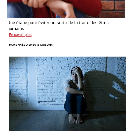
Une étape pour éviter ou sortir de la traite des êtres
humains
sur
En savoir plus
Recréer
10 ANS APRÈS LA LOI DU 13 AVRIL 2016
du
lien
avec
des
jeunes
en
errance