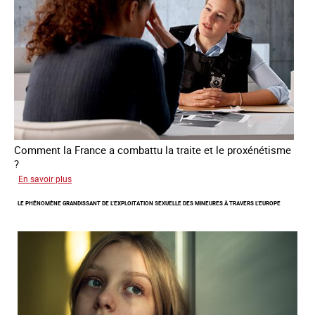
personnes
victimes
de
traite
Comment la France a combattu la traite et le proxénétisme
?
sur
En savoir plus
Le
LE PHÉNOMÈNE GRANDISSANT DE L’EXPLOITATION SEXUELLE DES MINEURES À TRAVERS L’EUROPE
regard
de
l'OCRTEH
sur
l'exploitation
sexuelle
en
France