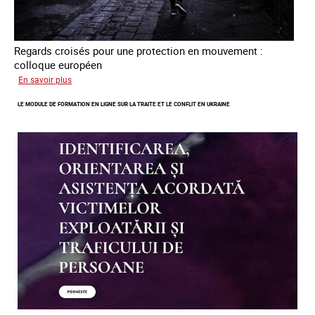
Regards croisés pour une protection en mouvement :
colloque européen
sur
En savoir plus
Errance
LE MODULE DE FORMATION EN LIGNE SUR LA TRAITE ET LE CONFLIT EN UKRAINE
des
mineur·es
victimes
de
traite
des
êtres
humains
en
Europe