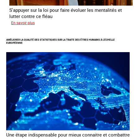
S'appuyer sur la loi pour faire évoluer les mentalités et
lutter contre ce fléau
sur
En savoir plus
Responsabiliser
les
AMÉLIORER LA QUALITÉ DES STATISTIQUES SUR LA TRAITE DES ÊTRES HUMAINS À L’ÉCHELLE
clients
EUROPÉENNE
de
la
traite
à
des
fins
d’exploitation
sexuelle
Une étape indispensable pour mieux connaitre et combattre