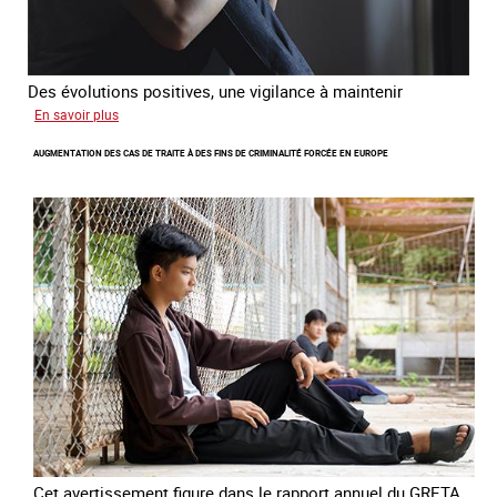
Des évolutions positives, une vigilance à maintenir
sur
En savoir plus
Les
AUGMENTATION DES CAS DE TRAITE À DES FINS DE CRIMINALITÉ FORCÉE EN EUROPE
nouveaux
défis
du
combat
contre
l’esclavage
domestique
en
France
Cet avertissement figure dans le rapport annuel du GRETA,