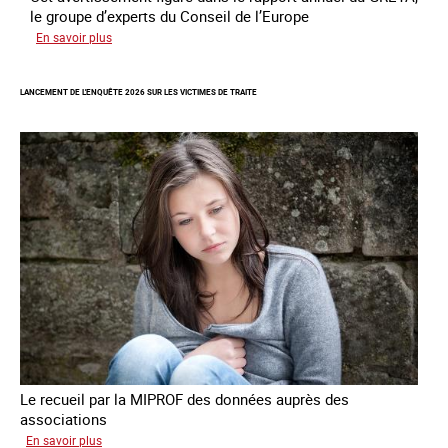
le groupe d’experts du Conseil de l’Europe
sur
En savoir plus
Augmentation
des
LANCEMENT DE L'ENQUÊTE 2026 SUR LES VICTIMES DE TRAITE
cas
de
traite
à
des
fins
de
criminalité
forcée
en
Europe
Le recueil par la MIPROF des données auprès des
associations
sur
En savoir plus