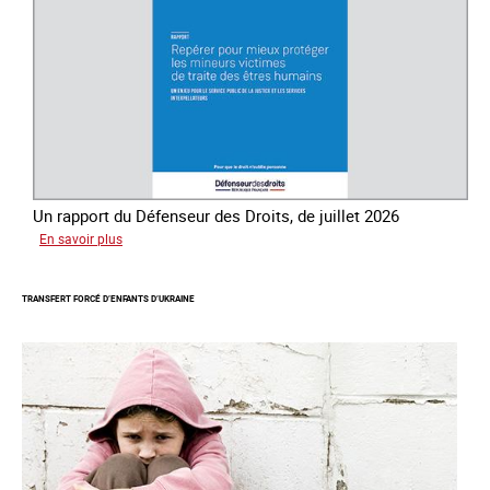
des
êtres
humains
Un rapport du Défenseur des Droits, de juillet 2026
sur
En savoir plus
Mieux
protéger
TRANSFERT FORCÉ D’ENFANTS D’UKRAINE
les
mineurs
victimes
de
traite
des
êtres
humains