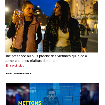
de
la
prostitution
Une présence au plus proche des victimes qui aide à
comprendre les réalités du terrain
sur
En savoir plus
Les
BRISER LA CHAINE INVISIBLE
rôles
fondamentaux
de
l’aller-
vers
dans
le