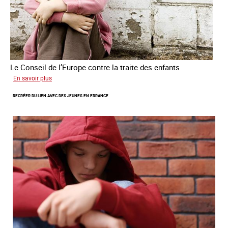
Le Conseil de l’Europe contre la traite des enfants
sur
En savoir plus
Transfert
RECRÉER DU LIEN AVEC DES JEUNES EN ERRANCE
forcé
d’enfants
d’Ukraine