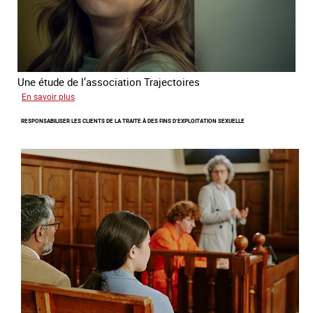
Une étude de l’association Trajectoires
sur
En savoir plus
Le
RESPONSABILISER LES CLIENTS DE LA TRAITE À DES FINS D’EXPLOITATION SEXUELLE
phénomène
grandissant
de
l’exploitation
sexuelle
des
mineures
à
travers
l’Europe