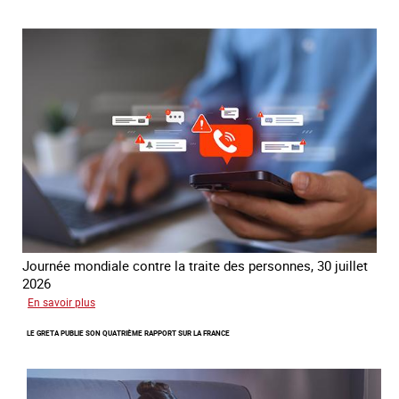
mondial
contre
la
traite
COATNET
Journée mondiale contre la traite des personnes, 30 juillet
2026
sur
En savoir plus
Piégés
LE GRETA PUBLIE SON QUATRIÈME RAPPORT SUR LA FRANCE
par
l’arnaque