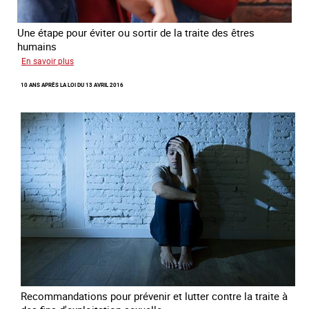
Une étape pour éviter ou sortir de la traite des êtres
humains
sur
En savoir plus
Recréer
10 ANS APRÈS LA LOI DU 13 AVRIL 2016
du
lien
avec
des
jeunes
en
errance
Recommandations pour prévenir et lutter contre la traite à