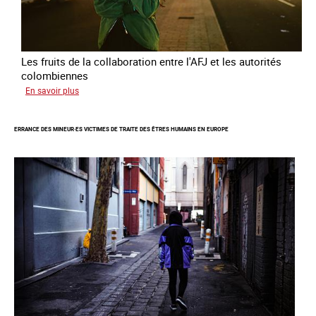
Les fruits de la collaboration entre l'AFJ et les autorités
colombiennes
sur
En savoir plus
Combattre
la
ERRANCE DES MINEUR·ES VICTIMES DE TRAITE DES ÊTRES HUMAINS EN EUROPE
traite
en
partenariat
avec
la
Colombie