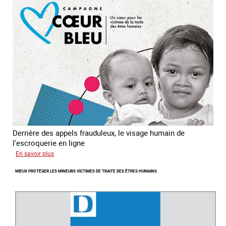
en
Asie
du
sud
est
Derrière des appels frauduleux, le visage humain de
l'escroquerie en ligne
sur
En savoir plus
Journée
MIEUX PROTÉGER LES MINEURS VICTIMES DE TRAITE DES ÊTRES HUMAINS
mondiale
de
lutte
contre
la
traite