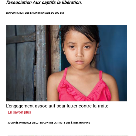
l'association Aux captifs la libération.
L'EXPLOITATION DES ENFANTS EN ASIE DU SUD EST
L'engagement associatif pour lutter contre la traite
sur
En savoir plus
L'exploitation
JOURNÉE MONDIALE DE LUTTE CONTRE LA TRAITE DES ÊTRES HUMAINS
des
enfants