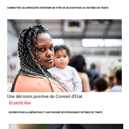
Lancement
COMBATTRE LES DIFFICULTÉS D'OBTENIR UN TITRE DE SÉJOUR POUR LES VICTIMES DE TRAITE
de
l'enquête
2026
sur
les
victimes
de
traite
Une décision positive du Conseil d'Etat.
sur
En savoir plus
Combattre
ŒUVRER POUR LA LIBÉRATION ET L’AUTONOMIE DES PERSONNES VICTIMES DE TRAITE
les
difficultés
d'obtenir