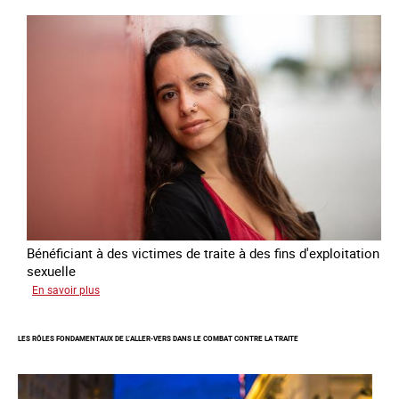
Plan
national
de
lutte
contre
la
traite
des
êtres
humains
2024
-
2027
Bénéficiant à des victimes de traite à des fins d'exploitation
sexuelle
sur
En savoir plus
Enquête
sur
LES RÔLES FONDAMENTAUX DE L’ALLER-VERS DANS LE COMBAT CONTRE LA TRAITE
les
parcours
de
sortie