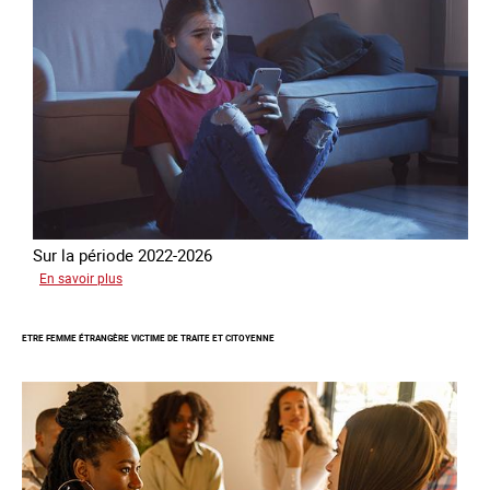
Sur la période 2022-2026
sur
En savoir plus
Le
GRETA
ETRE FEMME ÉTRANGÈRE VICTIME DE TRAITE ET CITOYENNE
publie
son
quatrième
rapport
sur
la
France