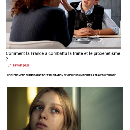
victimes
de
traite
Comment la France a combattu la traite et le proxénétisme
?
sur
En savoir plus
Le
LE PHÉNOMÈNE GRANDISSANT DE L’EXPLOITATION SEXUELLE DES MINEURES À TRAVERS L’EUROPE
regard
de
l'OCRTEH
sur
l'exploitation
sexuelle
en
France
en
2025