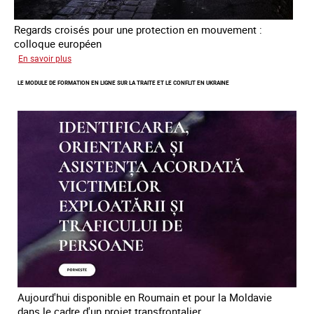
Regards croisés pour une protection en mouvement :
colloque européen
sur
En savoir plus
Errance
LE MODULE DE FORMATION EN LIGNE SUR LA TRAITE ET LE CONFLIT EN UKRAINE
des
mineur·es
victimes
de
traite
des
êtres
humains
en
Europe
Aujourd'hui disponible en Roumain et pour la Moldavie
dans le cadre d'un projet transfrontalier