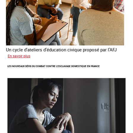
Un cycle d’ateliers d’éducation civique proposé par l’AFJ
sur
En savoir plus
Etre
LES NOUVEAUX DÉFIS DU COMBAT CONTRE L’ESCLAVAGE DOMESTIQUE EN FRANCE
femme
étrangère
victime
de
traite
et
citoyenne