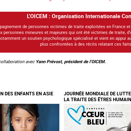
L’OICEM : Organisation Internationale Co
pagnement de personnes victimes de traite exploitées en France et
x personnes mineures et majeures qui ont été victimes de traite, d’e
notamment un soutien psychologique spécialisé et vient en appui au
plus confrontées à des récits relatant ces faits
 collaboration avec
Yann Prévost, président de l’OICEM.
ON DES ENFANTS EN ASIE
JOURNÉE MONDIALE DE LUTT
LA TRAITE DES ÊTRES HUMAI