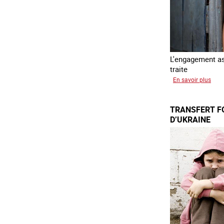
L'engagement ass
traite
sur
En savoir plus
L'exp
des
TRANSFERT F
enfa
D’UKRAINE
en
Asie
du
sud
est