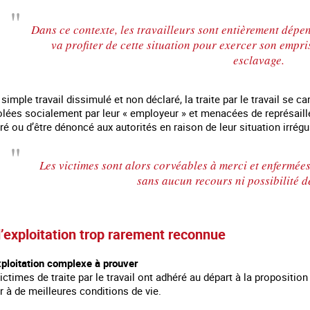
Dans ce contexte, les travailleurs sont entièrement dépe
va profiter de cette situation pour exercer son empri
esclavage.
simple travail dissimulé et non déclaré, la traite par le travail se ca
lées socialement par leur « employeur » et menacées de représaille
é ou d’être dénoncé aux autorités en raison de leur situation irrégu
Les victimes sont alors corvéables à merci et enfermées
sans aucun recours ni possibilité de
 en marge des
Information aux personnes exilées.
#Invisibles : Traite d
portifs
’exploitation trop rarement reconnue
xploitation complexe à prouver
ictimes de traite par le travail ont adhéré au départ à la proposition 
 à de meilleures conditions de vie.