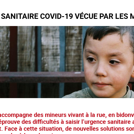
 SANITAIRE COVID-19 VÉCUE PAR LES
accompagne des mineurs vivant à la rue, en bidonvi
éprouve des difficultés à saisir l’urgence sanitaire
 Face à cette situation, de nouvelles solutions so