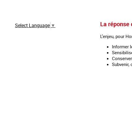
Traduction automatique à partir de la
version française
La réponse d
Select Language
▼
L’enjeu, pour Ho
Informer 
Sensibilis
Conserver 
Subvenir, 