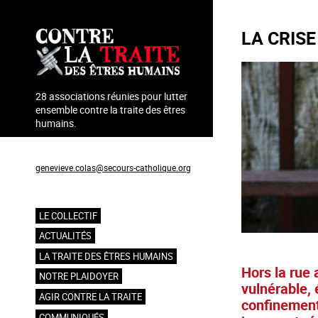
Aller
au
LA CRISE
contenu
principal
28 associations réunies pour lutter
ensemble contre la traite des êtres
humains.
Coordination : Geneviève Colas
genevieve.colas@secours-catholique.org
06 71 00 69 90
LE COLLECTIF
Navigation
ACTUALITÉS
principale
LA TRAITE DES ÊTRES HUMAINS
Hors la rue 
NOTRE PLAIDOYER
vulnérable, 
AGIR CONTRE LA TRAITE
confinement.
COMMUNIQUÉS