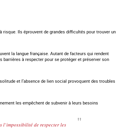
 risque. Ils éprouvent de grandes difficultés pour trouver un
vent la langue française. Autant de facteurs qui rendent
 barrières à respecter pour se protéger et préserver son
a solitude et l’absence de lien social provoquent des troubles
es mineurs en France
#Devenir : l'accompagnement des mineurs
Les nouveaux
victime de traite
finement les empêchent de subvenir à leurs besoins
 l’impossibilité de respecter les