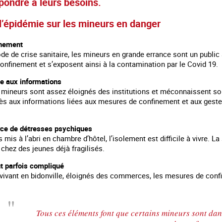
épondre à leurs besoins.
l’épidémie sur les mineurs en danger
inement
de de crise sanitaire, les mineurs en grande errance sont un public à
 confinement et s’exposent ainsi à la contamination par le Covid 19.
le aux informations
s mineurs sont assez éloignés des institutions et méconnaissent sou
ès aux informations liées aux mesures de confinement et aux gestes
rce de détresses psychiques
 mis à l’abri en chambre d’hôtel, l’isolement est difficile à vivre. L
chez des jeunes déjà fragilisés.
 en marge des
Information aux personnes exilées.
#Invisibles : Traite d
portifs
nt parfois compliqué
 vivant en bidonville, éloignés des commerces, les mesures de con
Tous ces éléments font que certains mineurs sont dans