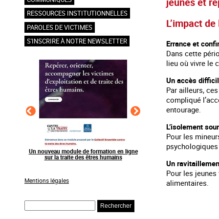
jeunes et r
RESSOURCES INSTITUTIONNELLES
L’impact de 
PAROLES DE VICTIMES
S'INSCRIRE À NOTRE NEWSLETTER
Errance et conf
Dans cette pério
lieu où vivre le
Un accès diffici
Par ailleurs, ce
compliqué l’acc
entourage.
L’isolement sou
Pour les mineurs
psychologiques 
en ligne
Raising awareness on the sidelines of major
Agir contre l’exploitation
ns
sporting events
grands événements s
Un ravitailleme
Pour les jeunes
Mentions légales
alimentaires.
Rechercher