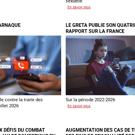
sexuelle
éer
sur
En savoir plus
10
ans
’ARNAQUE
LE GRETA PUBLIE SON QUATR
après
RAPPORT SUR LA FRANCE
la
es
loi
du
nce
13
avril
2016
e contre la traite des
Sur la période 2022-2026
illet 2026
sur
En savoir plus
Le
és
GRETA
publie
X DÉFIS DU COMBAT
AUGMENTATION DES CAS DE T
naque
son