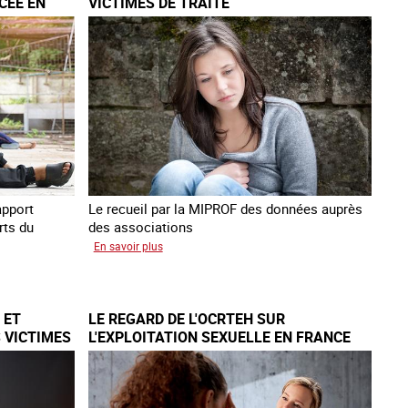
CÉE EN
VICTIMES DE TRAITE
victime
de
traite
et
citoyenne
apport
Le recueil par la MIPROF des données auprès
rts du
des associations
sur
En savoir plus
Lancement
de
l'enquête
 ET
LE REGARD DE L'OCRTEH SUR
2026
 VICTIMES
L'EXPLOITATION SEXUELLE EN FRANCE
sur
EN 2025
les
victimes
de