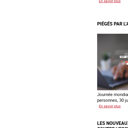
sur
En savoir plus
Recr
du
lien
PIÉGÉS PAR L
avec
des
jeun
en
erra
Journée mondial
personnes, 30 ju
sur
En savoir plus
Piég
par
LES NOUVEAU
l’ar