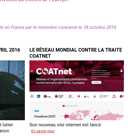
nté en France par le ministère concerné le 18 octobre 2019.
VRIL 2016
LE RÉSEAU MONDIAL CONTRE LA TRAITE
COATNET
 lutter
Son nouveau site internet est lancé
ation
sur
En savoir plus