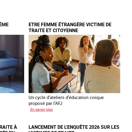
Le
réseau
mondial
contre
IÈME
ETRE FEMME ÉTRANGÈRE VICTIME DE
la
TRAITE ET CITOYENNE
traite
COATNET
Un cycle d’ateliers d’éducation civique
proposé par l’AFJ
sur
En savoir plus
Etre
femme
RAITE À
LANCEMENT DE L'ENQUÊTE 2026 SUR LES
étrangère