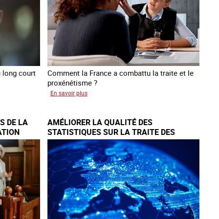
traite
 long court
Comment la France a combattu la traite et le
proxénétisme ?
sur
En savoir plus
Le
regard
S DE LA
AMÉLIORER LA QUALITÉ DES
de
ATION
STATISTIQUES SUR LA TRAITE DES
l'OCRTEH
ÊTRES HUMAINS À L’ÉCHELLE
sur
EUROPÉENNE
l'exploitation
sexuelle
en
France
en
2025