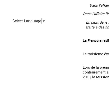
Dans l’affai
Traduction automatique à partir de la
version française
Dans l'affaire R
Select Language
▼
En plus, dans 
traite à des fi
La France a rati
La troisième éva
Lors de la premi
contrairement à 
2013, la MIssion