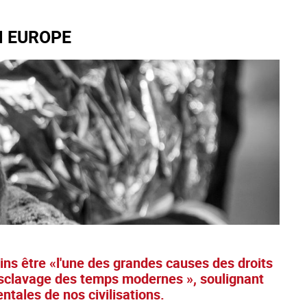
N EUROPE
ins être «l'une des grandes causes des droits
'esclavage des temps modernes », soulignant
tales de nos civilisations.