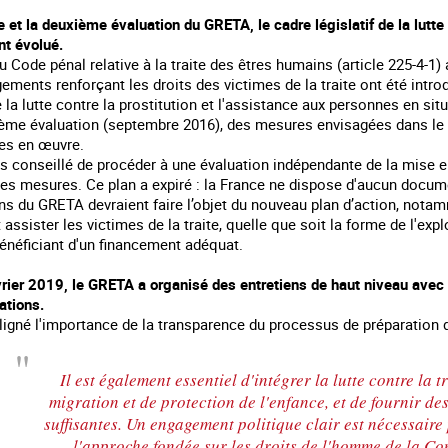
e et la deuxième évaluation du GRETA, le cadre législatif de la lutte
t évolué.
u Code pénal relative à la traite des êtres humains (article 225-4-
ements renforçant les droits des victimes de la traite ont été introd
la lutte contre la prostitution et l'assistance aux personnes en situ
ème évaluation (septembre 2016), des mesures envisagées dans le pl
es en œuvre.
s conseillé de procéder à une évaluation indépendante de la mise 
ures mesures. Ce plan a expiré : la France ne dispose d'aucun docume
 du GRETA devraient faire l’objet du nouveau plan d’action, notam
t assister les victimes de la traite, quelle que soit la forme de l'exp
énéficiant d'un financement adéquat.
rier 2019, le GRETA a organisé des entretiens de haut niveau avec 
tions.
gné l'importance de la transparence du processus de préparation du
Il est également essentiel d'intégrer la lutte contre la t
migration et de protection de l'enfance, et de fournir de
suffisantes. Un engagement politique clair est nécessaire 
l'approche fondée sur les droits de l'homme de la Co