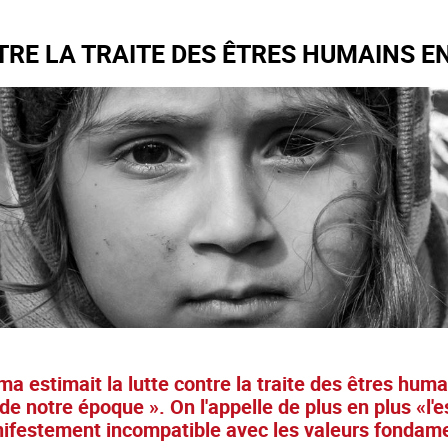
RE LA TRAITE DES ÊTRES HUMAINS E
 estimait la lutte contre la traite des êtres huma
de notre époque ». On l'appelle de plus en plus «l
nifestement incompatible avec les valeurs fondamen