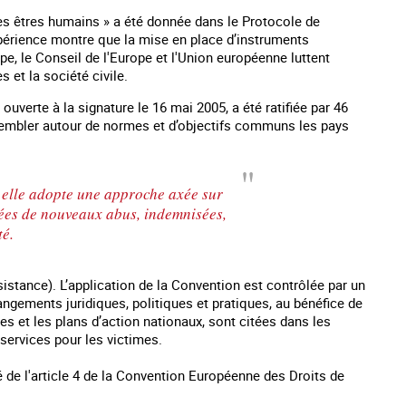
des êtres humains » a été donnée dans le Protocole de
’expérience montre que la mise en place d’instruments
pe, le Conseil de l'Europe et l'Union européenne luttent
s et la société civile.
ouverte à la signature le 16 mai 2005, a été ratifiée par 46
ssembler autour de normes et d’objectifs communs les pays
, elle adopte une approche axée sur
tégées de nouveaux abus, indemnisées,
té.
es mineurs en France
#Devenir : l'accompagnement des mineurs
Les nouveaux
istance). L’application de la Convention est contrôlée par un
victime de traite
ngements juridiques, politiques et pratiques, au bénéfice de
s et les plans d’action nationaux, sont citées dans les
 services pour les victimes.
 de l'article 4 de la Convention Européenne des Droits de