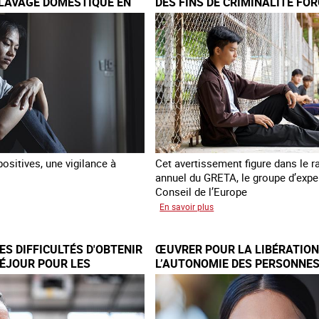
CLAVAGE DOMESTIQUE EN
DES FINS DE CRIMINALITÉ FOR
quatrième
EUROPE
rapport
sur
la
France
ositives, une vigilance à
Cet avertissement figure dans le r
annuel du GRETA, le groupe d’expe
Conseil de l’Europe
sur
En savoir plus
veaux
Augmentation
des
S DIFFICULTÉS D'OBTENIR
ŒUVRER POUR LA LIBÉRATION
cas
SÉJOUR POUR LES
L’AUTONOMIE DES PERSONNES
bat
de
TRAITE
DE TRAITE
re
traite
clavage
à
stique
des