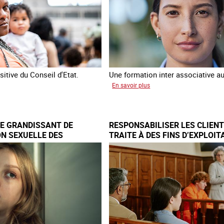
fins
ce
de
criminalité
forcée
en
Europe
itive du Conseil d'Etat.
Une formation inter associative au
sur
En savoir plus
attre
Œuvrer
pour
cultés
la
E GRANDISSANT DE
RESPONSABILISER LES CLIENT
tenir
libération
ON SEXUELLE DES
TRAITE À DES FINS D’EXPLOIT
et
RAVERS L’EUROPE
SEXUELLE
l’autonomie
des
ur
personnes
victimes
de
imes
traite
e