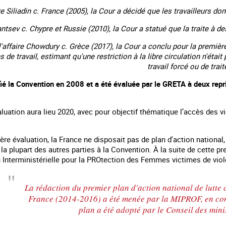
re Siliadin c. France (2005), la Cour a décidé que les travailleurs d
antsev c. Chypre et Russie (2010), la Cour a statué que la traite à des
l'affaire Chowdury c. Grèce (2017), la Cour a conclu pour la première
ns de travail, estimant qu'une restriction à la libre circulation n'éta
travail forcé ou de trait
fié la Convention en 2008 et a été évaluée par le GRETA à deux repr
luation aura lieu 2020, avec pour objectif thématique l’accès des vic
ère évaluation, la France ne disposait pas de plan d'action national, 
la plupart des autres parties à la Convention. À la suite de cette pr
 Interministérielle pour la PROtection des Femmes victimes de viole
La rédaction du premier plan d'action national de lutte c
France (2014-2016) a été menée par la MIPROF, en cons
plan a été adopté par le Conseil des mini