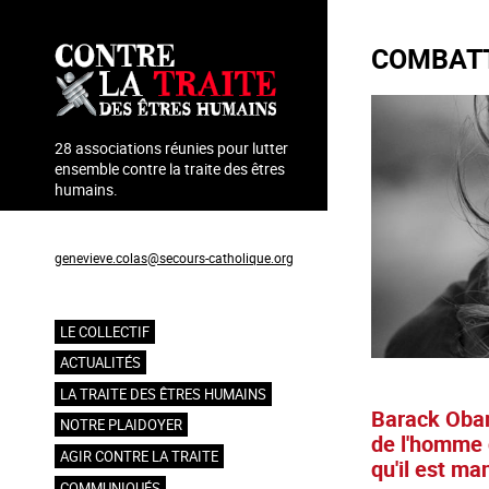
Aller
au
COMBATT
contenu
principal
28 associations réunies pour lutter
ensemble contre la traite des êtres
humains.
Coordination : Geneviève Colas
genevieve.colas@secours-catholique.org
06 71 00 69 90
LE COLLECTIF
Navigation
ACTUALITÉS
principale
LA TRAITE DES ÊTRES HUMAINS
Barack Obama
NOTRE PLAIDOYER
de l'homme 
AGIR CONTRE LA TRAITE
qu'il est ma
COMMUNIQUÉS