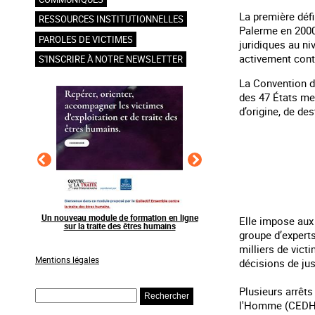
La première défi
RESSOURCES INSTITUTIONNELLES
Palerme en 2000,
PAROLES DE VICTIMES
juridiques au ni
activement contr
S'INSCRIRE À NOTRE NEWSLETTER
La Convention du
des 47 États me
d’origine, de des
en ligne
Raising awareness on the sidelines of major
Agir contre l’exploitation
Elle impose aux 
ns
sporting events
grands événements s
groupe d’experts
milliers de vict
Mentions légales
décisions de jus
Plusieurs arrêts
Rechercher
l'Homme (CEDH), 