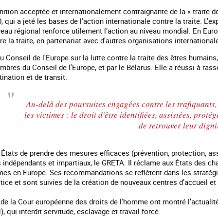
nition acceptée et internationalement contraignante de la « traite 
 qui a jeté les bases de l'action internationale contre la traite. L
veau régional renforce utilement l’action au niveau mondial. En Euro
e la traite, en partenariat avec d'autres organisations internationale
 Conseil de l'Europe sur la lutte contre la traite des êtres humains, 
mbres du Conseil de l'Europe, et par le Bélarus. Elle a réussi à ra
tination et de transit.
Au-delà des poursuites engagées contre les trafiquants
les victimes : le droit d'être identifiées, assistées, pro
de retrouver leur digni
 en marge des
Information aux personnes exilées.
#Invisibles : Traite d
États de prendre des mesures efficaces (prévention, protection, ass
portifs
 indépendants et impartiaux, le GRETA. Il réclame aux États des cha
imes en Europe. Ses recommandations se reflètent dans les stratégie
tice et sont suivies de la création de nouveaux centres d’accueil et
 de la Cour européenne des droits de l'homme ont montré l’actualité
qui interdit servitude, esclavage et travail forcé.