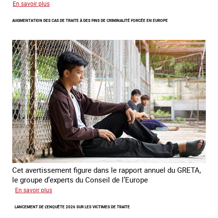
sur
En savoir plus
Les
AUGMENTATION DES CAS DE TRAITE À DES FINS DE CRIMINALITÉ FORCÉE EN EUROPE
nouveaux
défis
du
combat
contre
l’esclavage
domestique
en
France
Cet avertissement figure dans le rapport annuel du GRETA,
le groupe d’experts du Conseil de l’Europe
sur
En savoir plus
Augmentation
LANCEMENT DE L'ENQUÊTE 2026 SUR LES VICTIMES DE TRAITE
des