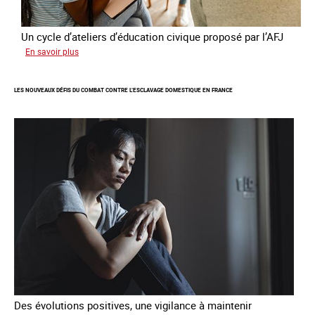
Un cycle d’ateliers d’éducation civique proposé par l’AFJ
sur
En savoir plus
Etre
femme
LES NOUVEAUX DÉFIS DU COMBAT CONTRE L’ESCLAVAGE DOMESTIQUE EN FRANCE
étrangère
victime
de
traite
et
citoyenne
Des évolutions positives, une vigilance à maintenir