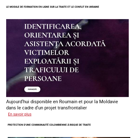
des
LE MODULE DE FORMATION EN LIGNE SUR LA TRAITE ET LE CONFLIT EN UKRAINE
mineur·es
victimes
de
traite
des
êtres
humains
en
Europe
Aujourd'hui disponible en Roumain et pour la Moldavie
dans le cadre d'un projet transfrontalier
sur
En savoir plus
Le
PROTECTION D’UNE COMMUNAUTÉ COLOMBIENNE À RISQUE DE TRAITE
module
de