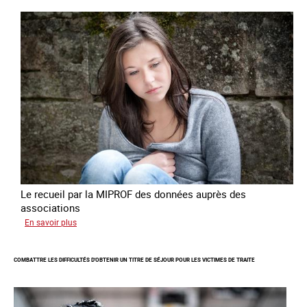
cas
de
traite
à
des
fins
de
criminalité
forcée
en
Europe
Le recueil par la MIPROF des données auprès des
associations
sur
En savoir plus
Lancement
de
COMBATTRE LES DIFFICULTÉS D'OBTENIR UN TITRE DE SÉJOUR POUR LES VICTIMES DE TRAITE
l'enquête
2026
sur
les