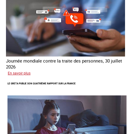
Journée mondiale contre la traite des personnes, 30 juillet
2026
sur
En savoir plus
Piégés
LE GRETA PUBLIE SON QUATRIÈME RAPPORT SUR LA FRANCE
par
l’arnaque