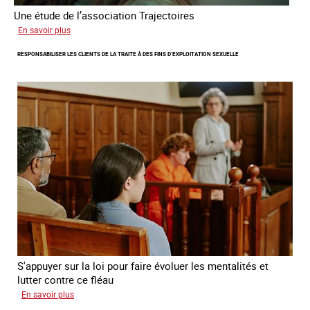
Une étude de l’association Trajectoires
sur
En savoir plus
Le
RESPONSABILISER LES CLIENTS DE LA TRAITE À DES FINS D’EXPLOITATION SEXUELLE
phénomène
grandissant
de
l’exploitation
sexuelle
des
mineures
à
travers
l’Europe
S'appuyer sur la loi pour faire évoluer les mentalités et
lutter contre ce fléau
sur
En savoir plus
Responsabiliser