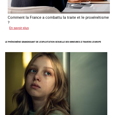
Comment la France a combattu la traite et le proxénétisme
?
sur
En savoir plus
Le
regard
LE PHÉNOMÈNE GRANDISSANT DE L’EXPLOITATION SEXUELLE DES MINEURES À TRAVERS L’EUROPE
de
l'OCRTEH
sur
l'exploitation
sexuelle
en
France
en
2025