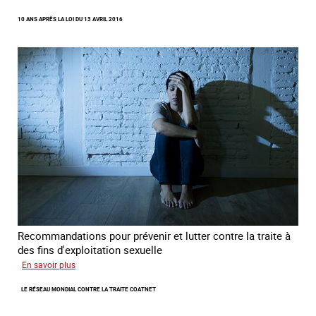
Recréer
10 ANS APRÈS LA LOI DU 13 AVRIL 2016
du
lien
avec
des
jeunes
en
errance
Recommandations pour prévenir et lutter contre la traite à
des fins d'exploitation sexuelle
sur
En savoir plus
10
LE RÉSEAU MONDIAL CONTRE LA TRAITE COATNET
ans
après