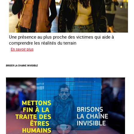
Une présence au plus proche des victimes qui aide à
comprendre les réalités du terrain
sur
En savoir plus
Les
rôles
BRISER LA CHAINE INVISIBLE
fondamentaux
de
l’aller-
vers
dans
le
combat
contre
la
traite