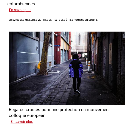
colombiennes
sur
En savoir plus
Combattre
ERRANCE DES MINEUR·ES VICTIMES DE TRAITE DES ÊTRES HUMAINS EN EUROPE
la
traite
en
partenariat
avec
la
Colombie
Regards croisés pour une protection en mouvement :
colloque européen
sur
En savoir plus
Errance