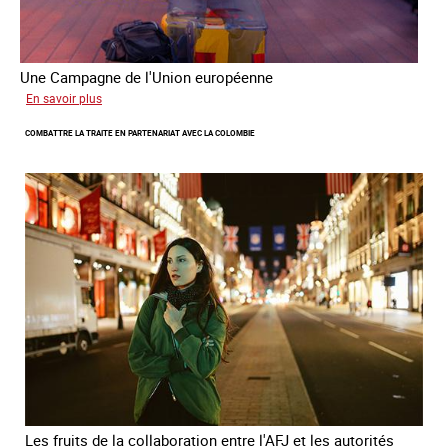
Une Campagne de l'Union européenne
sur
En savoir plus
Briser
COMBATTRE LA TRAITE EN PARTENARIAT AVEC LA COLOMBIE
la
chaine
invisible
Les fruits de la collaboration entre l'AFJ et les autorités