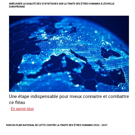
AMÉLIORER LA QUALITÉ DES STATISTIQUES SUR LA TRAITE DES ÊTRES HUMAINS À L’ÉCHELLE
les
EUROPÉENNE
clients
de
la
traite
à
des
fins
d’exploitation
sexuelle
Une étape indispensable pour mieux connaitre et combattre
ce fléau
sur
En savoir plus
Améliorer
la
SUIVI DU PLAN NATIONAL DE LUTTE CONTRE LA TRAITE DES ÊTRES HUMAINS 2024 - 2027
qualité
des