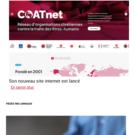
la
loi
du
13
avril
2016
Son nouveau site internet est lancé
sur
En savoir plus
Le
réseau
PIÉGÉS PAR L’ARNAQUE
mondial
contre
la
traite
COATNET