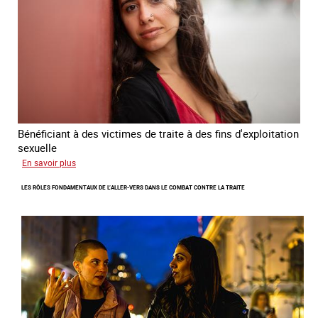
la
traite
des
êtres
humains
2024
-
2027
Bénéficiant à des victimes de traite à des fins d'exploitation
sexuelle
sur
En savoir plus
Enquête
LES RÔLES FONDAMENTAUX DE L’ALLER-VERS DANS LE COMBAT CONTRE LA TRAITE
sur
les
parcours
de
sortie
de
la
prostitution