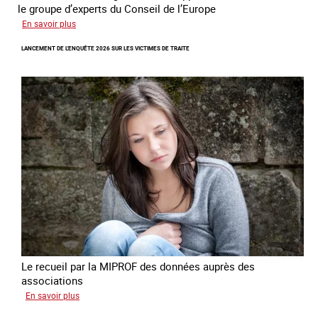
le groupe d’experts du Conseil de l’Europe
sur
En savoir plus
Augmentation
LANCEMENT DE L'ENQUÊTE 2026 SUR LES VICTIMES DE TRAITE
des
cas
de
traite
à
des
fins
de
criminalité
forcée
en
Europe
Le recueil par la MIPROF des données auprès des
associations
sur
En savoir plus
Lancement