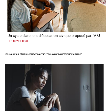
Un cycle d’ateliers d’éducation civique proposé par l’AFJ
sur
En savoir plus
Etre
femme
LES NOUVEAUX DÉFIS DU COMBAT CONTRE L’ESCLAVAGE DOMESTIQUE EN FRANCE
étrangère
victime
de
traite
et
citoyenne