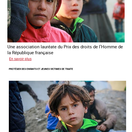
République
française
2025
Une association lauréate du Prix des droits de l'Homme de
la République française
sur
En savoir plus
Lutter
PROTÉGER DES ENFANTS ET JEUNES VICTIMES DE TRAITE
contre
la
traite
des
enfants