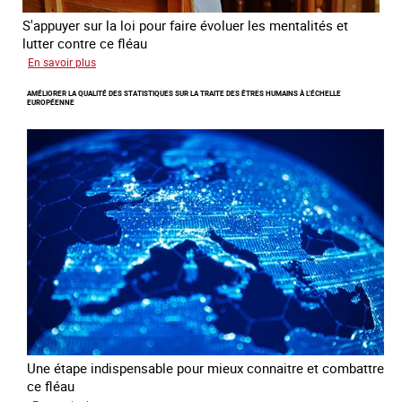
S'appuyer sur la loi pour faire évoluer les mentalités et
lutter contre ce fléau
sur
En savoir plus
Responsabiliser
AMÉLIORER LA QUALITÉ DES STATISTIQUES SUR LA TRAITE DES ÊTRES HUMAINS À L’ÉCHELLE
les
EUROPÉENNE
clients
de
la
traite
à
des
fins
d’exploitation
sexuelle
Une étape indispensable pour mieux connaitre et combattre
ce fléau