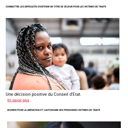
de
COMBATTRE LES DIFFICULTÉS D'OBTENIR UN TITRE DE SÉJOUR POUR LES VICTIMES DE TRAITE
l'enquête
2026
sur
les
victimes
de
traite
Une décision positive du Conseil d'Etat.
sur
En savoir plus
Combattre
ŒUVRER POUR LA LIBÉRATION ET L’AUTONOMIE DES PERSONNES VICTIMES DE TRAITE
les
difficultés
d'obtenir