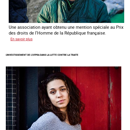
Une association ayant obtenu une mention spéciale au Prix
des droits de l'Homme de la République française.
sur
En savoir plus
Protéger
des
L'INVESTISSEMENT DE L’OFPRA DANS LA LUTTE CONTRE LA TRAITE
enfants
et
jeunes
victimes
de
traite