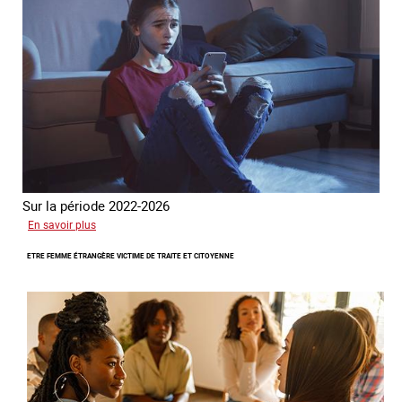
Sur la période 2022-2026
sur
En savoir plus
Le
ETRE FEMME ÉTRANGÈRE VICTIME DE TRAITE ET CITOYENNE
GRETA
publie
son
quatrième
rapport
sur
la
France