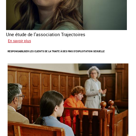
Une étude de l’association Trajectoires
sur
En savoir plus
Le
RESPONSABILISER LES CLIENTS DE LA TRAITE À DES FINS D’EXPLOITATION SEXUELLE
phénomène
grandissant
de
l’exploitation
sexuelle
des
mineures
à
travers
l’Europe