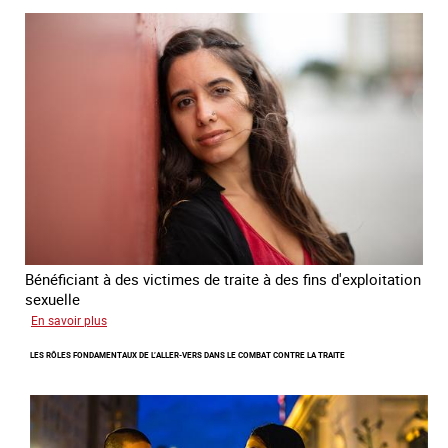
national
de
lutte
contre
la
traite
des
êtres
humains
2024
-
2027
Bénéficiant à des victimes de traite à des fins d'exploitation
sexuelle
sur
En savoir plus
Enquête
LES RÔLES FONDAMENTAUX DE L’ALLER-VERS DANS LE COMBAT CONTRE LA TRAITE
sur
les
parcours
de
sortie