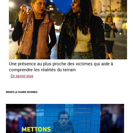
de
la
prostitution
Une présence au plus proche des victimes qui aide à
comprendre les réalités du terrain
sur
En savoir plus
Les
rôles
BRISER LA CHAINE INVISIBLE
fondamentaux
de
l’aller-
vers
dans
le
combat