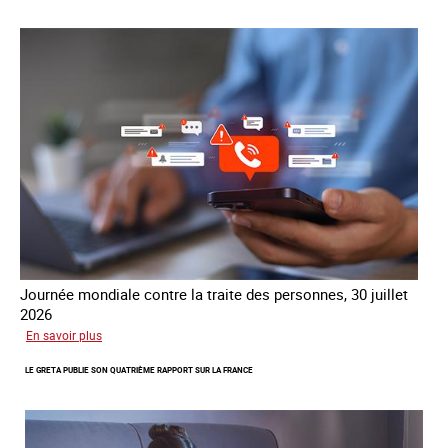
contre
la
traite
COATNET
Journée mondiale contre la traite des personnes, 30 juillet
2026
sur
En savoir plus
Piégés
LE GRETA PUBLIE SON QUATRIÈME RAPPORT SUR LA FRANCE
par
l’arnaque