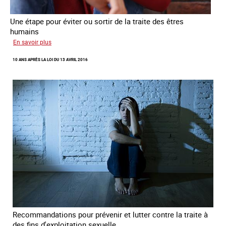
Une étape pour éviter ou sortir de la traite des êtres
humains
sur
En savoir plus
Recréer
10 ANS APRÈS LA LOI DU 13 AVRIL 2016
du
lien
avec
des
jeunes
en
errance
Recommandations pour prévenir et lutter contre la traite à
des fins d'exploitation sexuelle