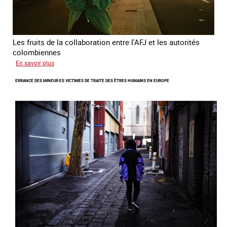
Les fruits de la collaboration entre l'AFJ et les autorités
colombiennes
sur
En savoir plus
Combattre
ERRANCE DES MINEUR·ES VICTIMES DE TRAITE DES ÊTRES HUMAINS EN EUROPE
la
traite
en
partenariat
avec
la
Colombie