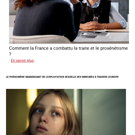
de
traite
Comment la France a combattu la traite et le proxénétisme
?
sur
En savoir plus
Le
regard
LE PHÉNOMÈNE GRANDISSANT DE L’EXPLOITATION SEXUELLE DES MINEURES À TRAVERS L’EUROPE
de
l'OCRTEH
sur
l'exploitation
sexuelle
en
France
en
2025