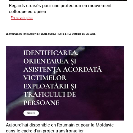
Regards croisés pour une protection en mouvement :
colloque européen
sur
En savoir plus
Errance
des
LE MODULE DE FORMATION EN LIGNE SUR LA TRAITE ET LE CONFLIT EN UKRAINE
mineur·es
victimes
de
traite
des
êtres
humains
en
Europe
Aujourd'hui disponible en Roumain et pour la Moldavie
dans le cadre d'un projet transfrontalier