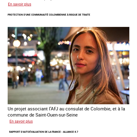
sur
En savoir plus
Le
PROTECTION D’UNE COMMUNAUTÉ COLOMBIENNE À RISQUE DE TRAITE
module
de
formation
en
ligne
sur
la
traite
et
le
conflit
en
Ukraine
Un projet associant l’AFJ au consulat de Colombie, et à la
commune de Saint-Ouen-sur-Seine
sur
En savoir plus
Protection
RAPPORT D’AUTOÉVALUATION DE LA FRANCE - ALLIANCE 8.7
d’une