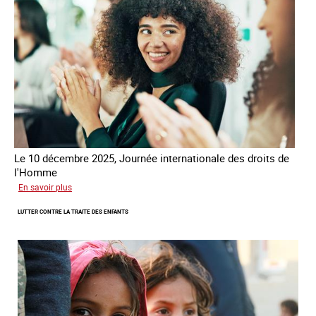
Alliance
8.7
Le 10 décembre 2025, Journée internationale des droits de
l'Homme
sur
En savoir plus
Remise
LUTTER CONTRE LA TRAITE DES ENFANTS
du
Prix
des
droits
de
l’Homme
de
la