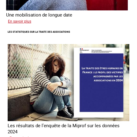
Une mobilisation de longue date
sur
En savoir plus
L'investissement
LES STATISTIQUES SUR LA TRAITE DES ASSOCIATIONS
de
l’Ofpra
dans
la
lutte
contre
la
traite
Les résultats de l'enquête de la Miprof sur les données
2024