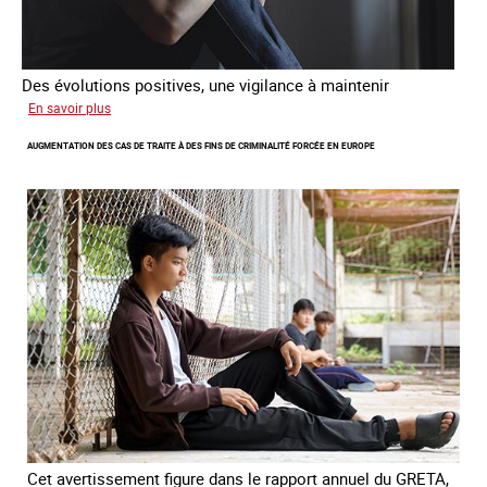
Des évolutions positives, une vigilance à maintenir
sur
En savoir plus
Les
AUGMENTATION DES CAS DE TRAITE À DES FINS DE CRIMINALITÉ FORCÉE EN EUROPE
nouveaux
défis
du
combat
contre
l’esclavage
domestique
en
France
Cet avertissement figure dans le rapport annuel du GRETA,