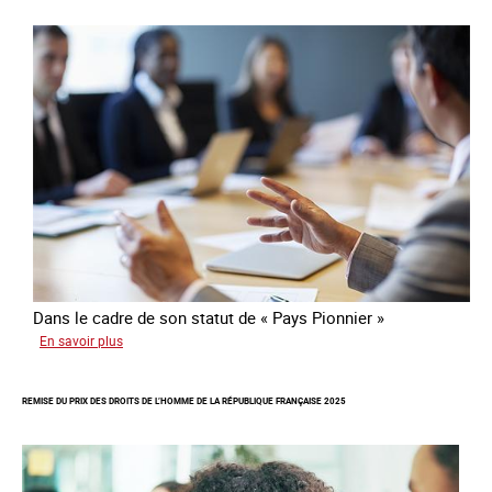
communauté
colombienne
à
risque
de
traite
Dans le cadre de son statut de « Pays Pionnier »
sur
En savoir plus
Rapport
d’autoévaluation
REMISE DU PRIX DES DROITS DE L’HOMME DE LA RÉPUBLIQUE FRANÇAISE 2025
de
la
France
-