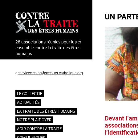
Aller
au
UN PART
contenu
principal
28 associations réunies pour lutter
ensemble contre la traite des êtres
humains.
Coordination : Geneviève Colas
genevieve.colas@secours-catholique.org
06 71 00 69 90
LE COLLECTIF
Navigation
ACTUALITÉS
principale
LA TRAITE DES ÊTRES HUMAINS
Devant l’am
NOTRE PLAIDOYER
associations
AGIR CONTRE LA TRAITE
l’identifica
COMMUNIQUÉS