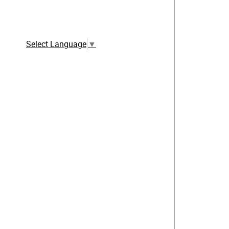
Traduction automatique à partir de la
version française
Select Language
▼