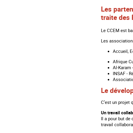
Les parten
traite des
Le CCEM est bas
Les association
Accueil, E
Afrique Cu
Al-Karam 
INSAF - R
Associat
Le dévelo
C’est un projet q
Un travail colla
Il a pour but de
travail collabor